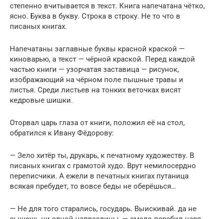
степенно вчитывается в текст. Книга напечатана чётко,
ясно. Буква в букву. Строка в строку. Не то что в
писаных книгах.
Напечатаны заглавные буквы красной краской —
киноварью, а текст — чёрной краской. Перед каждой
частью книги — узорчатая заставица — рисунок,
изображающий на чёрном поле пышные травы и
листья. Среди листьев на тонких веточках висят
кедровые шишки.
Оторвал царь глаза от книги, положил её на стол,
обратился к Ивану Фёдорову:
— Зело хитёр ты, друкарь, к печатному художеству. В
писаных книгах с грамотой худо. Врут немилосердно
переписчики. А ежели в печатных книгах путаница
всякая пребудет, то вовсе беды не оберёшься…
— Не для того старались, государь. Выискивай. да не