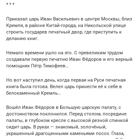
* * *
Приказал царь Иван Васильевич в центре Москвы, близ
Кремля, в районе Китай-города, на Никольской улице
строить государев печатный двор, где приступить к
деланию книг.
Немало времени ушло на это. С превеликим трудом
создавали первую печатню Иван Фёдоров и его верный
помощник Пётр Тимофеев…
Но вот наступил день, когда первая на Руси печатная
книга была готова. Велел царь принести её к себе в
белокаменный Кремль…
Вошёл Иван Фёдоров в Большую царскую палату, с
достоинством поклонился. Перед столом, посредине
палаты, в глубоком кресле с высокой резной спинкой
сидит царь. В руках — знакомый, золочёный,
украшенный драгоценными каменьями посох. Глаза,