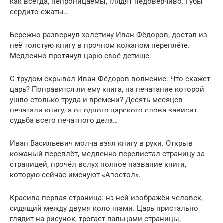
как всегда, непроницаемы, глядят недоверчиво. Губы
сердито сжаты…
Бережно развернул холстину Иван Фёдоров, достал из
неё толстую книгу в прочном кожаном переплёте.
Медленно протянул царю своё детище.
С трудом скрывал Иван Фёдоров волнение. Что скажет
царь? Понравится ли ему книга, на печатание которой
ушло столько труда и времени? Десять месяцев
печатали книгу, а от одного царского слова зависит
судьба всего печатного дела…
Иван Васильевич молча взял книгу в руки. Открыв
кожаный переплёт, медленно перелистал страницу за
страницей, прочёл вслух полное название книги,
которую сейчас именуют «Апостол».
Красива первая страница: на ней изображён человек,
сидящий между двумя колоннами. Царь пристально
глядит на рисунок, трогает пальцами страницы,