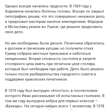
Однако вскоре начались трудности. В 1569 году у
Ходкевича началась болезнь головы. Вскоре он закрыл
типографию, решив, что это совершенно ненужное дело,
и предложил мастерам занятья земледелием. Фёдоров
и Мстиславц уехали во Львов, где решили продолжить
свое дело.
Но им необходимы были деньги. Печатники обратились
к русским и греческим купцам, но получили отказ.
Сумму собрали местные прихожане и небогатые
священники. Вторая сложность состояла в запрете
столярного цеха иметь при печатном цехе столяра,
который был необходим при работе. Дело было решено
только после разбирательства городского совета и
поддержке краковских печатников.
В 1574 году был выпущен «Апостол», в послесловии
которого Иван рассказывал об испытанных гонениях. В
том же году выпущена азбука для первых классов —
«Букварь». На сегодня найден всего 1 экземпляр. В 1578