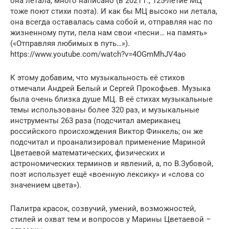
она летaла, много написано (в 2021 г., 125-летие МЦ
тоже поют стихи поэта). И как бы МЦ высоко ни летала,
она всегда оставалась сама собой и, отправляя нас по
жизненному пути, пела нам свои «песни… на память»
(«Отправляя любимых в путь…»).
https://www.youtube.com/watch?v=4OGmMhJV4ao
К этому добавим, что музыкальность её стихов
отмечали Андрей Белый и Сергей Прокофьев. Музыка
была очень близка душе МЦ. В её стихах музыкальные
темы использованы более 320 раз, и музыкальные
инструменты 263 раза (подсчитал американец
российского происхождения Виктор Финкель; он же
подсчитал и проанализировал применение Мариной
Цветаевой математических, физических и
астрономических терминов и явлений, а, по В.Зубовой,
поэт использует ещё «военную лексику» и «слова со
значением цвета»).
Палитра красок, созвучий, умений, возможностей,
стилей и охват тем и вопросов у Марины Цветаевой –