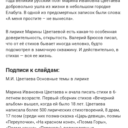
года великий русский поэт Марина Ивановна Цветаева
добровольно ушла из жизни в небольшом городке
Елабуга. В одной из предсмертных записок были слова:
«А меня простите – не вынесла».
В лирике Марины Цветаевой есть какая-то особенная
доверительность, открытость. Валерий Брюсов писал,
что от её стихов бывает иногда неловко, будто
подсмотрел в замочную скважину. И действительно, в
стихах — вся ее жизнь.
Подписи к слайдам:
М.И. Цветаева Основные темы в лирике
Марина Ивановна Цветаева н ачала писать стихи в 6-
летнем возрасте. Первый сборник стихов «Вечерний
альбом» вышел, когда ей было 18 лет. Цветаева
написала более 500 лирических стихотворений, 8 драм,
17 поэм (среди них поэма-сказка «Царь-девица», поэмы
«Переулочки», «На красном коне», «Поэма Горы»,