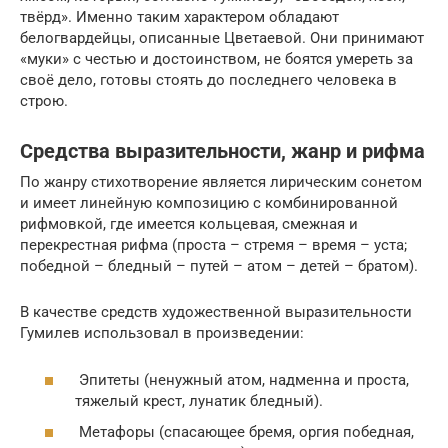
твёрд». Именно таким характером обладают
белогвардейцы, описанные Цветаевой. Они принимают
«муки» с честью и достоинством, не боятся умереть за
своё дело, готовы стоять до последнего человека в
строю.
Средства выразительности, жанр и рифма
По жанру стихотворение является лирическим сонетом
и имеет линейную композицию с комбинированной
рифмовкой, где имеется кольцевая, смежная и
перекрестная рифма (проста – стремя – время – уста;
победной – бледный – путей – атом – детей – братом).
В качестве средств художественной выразительности
Гумилев использовал в произведении:
Эпитеты (ненужный атом, надменна и проста,
тяжелый крест, лунатик бледный).
Метафоры (спасающее бремя, оргия победная,