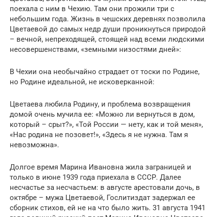
поехала с ним в Чехию. Там они прожили три с
небольшим года. Жизнь в чешских деревнях позволила
Цветаевой до самых недр души проникнуться природой
– вечной, непреходящей, стоящей над всеми людскими
несовершенствами, «земными низостями дней»:
В Чехии она необычайно страдает от тоски по Родине,
но Родине идеальной, не исковерканной:
Цветаева любила Родину, и проблема возвращения
домой очень мучила ее: «Можно ли вернуться в дом,
который – срыт?», «Той России — нету, как и той меня»,
«Нас родина не позовет!», «Здесь я не нужна. Там я
невозможна».
Долгое время Марина Ивановна жила заграницей и
только в июне 1939 года приехала в СССР. Далее
несчастье за несчастьем: в августе арестовали дочь, в
октябре – мужа Цветаевой, Гослитиздат задержал ее
сборник стихов, ей не на что было жить. 31 августа 1941