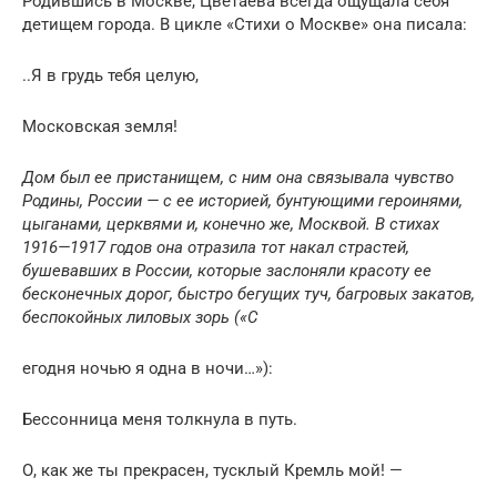
Родившись в Москве, Цветаева всегда ощущала себя
детищем города. В цикле «Стихи о Москве» она писала:
..Я в грудь тебя целую,
Московская земля!
Дом был ее пристанищем, с ним она связывала чувство
Родины, России — с ее историей, бунтующими героинями,
цыганами, церквями и, конечно же, Москвой. В стихах
1916—1917 годов она отразила тот накал страстей,
бушевавших в России, которые заслоняли красоту ее
бесконечных дорог, быстро бегущих туч, багровых закатов,
беспокойных лиловых зорь («С
егодня ночью я одна в ночи…»):
Бессонница меня толкнула в путь.
О, как же ты прекрасен, тусклый Кремль мой! —