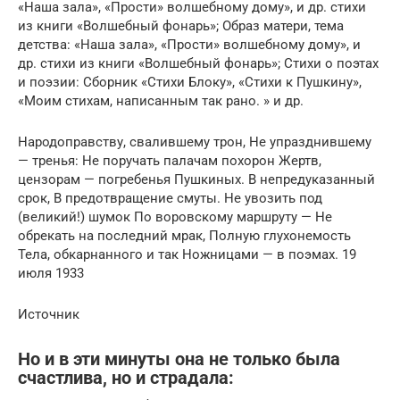
«Наша зала», «Прости» волшебному дому», и др. стихи
из книги «Волшебный фонарь»; Образ матери, тема
детства: «Наша зала», «Прости» волшебному дому», и
др. стихи из книги «Волшебный фонарь»; Стихи о поэтах
и поэзии: Сборник «Стихи Блоку», «Стихи к Пушкину»,
«Моим стихам, написанным так рано. » и др.
Народоправству, свалившему трон, Не упразднившему
— тренья: Не поручать палачам похорон Жертв,
цензорам — погребенья Пушкиных. В непредуказанный
срок, В предотвращение смуты. Не увозить под
(великий!) шумок По воровскому маршруту — Не
обрекать на последний мрак, Полную глухонемость
Тела, обкарнанного и так Ножницами — в поэмах. 19
июля 1933
Источник
Но и в эти минуты она не только была
счастлива, но и страдала: