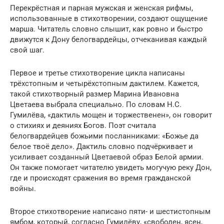
Перекрёстная и парная мужская и женская рифмы,
использованные в стихотворении, создают ощущение
марша. Читатель словно слышит, как ровно и быстро
движутся к Дону белогвардейцы, отчеканивая каждый
свой шаг.
Первое и третье стихотворение цикла написаны
трёхстопным и четырёхстопным дактилем. Кажется,
такой стихотворный размер Марина Ивановна
Цветаева выбрала специально. По словам Н.С.
Гумилёва, «дактиль мощен и торжественен», он говорит
о стихиях и деяниях Богов. Поэт считала
белогвардейцев божьими посланниками: «Божье да
белое твоё дело». Дактиль словно подчёркивает и
усиливает созданный Цветаевой образ Белой армии.
Он также помогает читателю увидеть могучую реку Дон,
где и происходят сражения во время гражданской
войны.
Второе стихотворение написано пяти- и шестистопным
ямбом, который, согласно Гумилёву, «свободен, ясен,