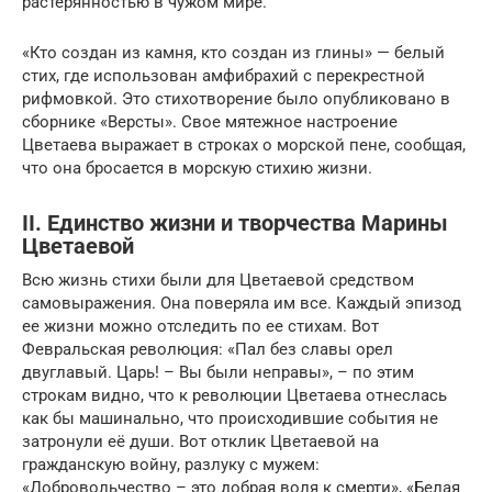
растерянностью в чужом мире.
«Кто создан из камня, кто создан из глины» — белый
стих, где использован амфибрахий с перекрестной
рифмовкой. Это стихотворение было опубликовано в
сборнике «Версты». Свое мятежное настроение
Цветаева выражает в строках о морской пене, сообщая,
что она бросается в морскую стихию жизни.
II. Единство жизни и творчества Марины
Цветаевой
Всю жизнь стихи были для Цветаевой средством
самовыражения. Она поверяла им все. Каждый эпизод
ее жизни можно отследить по ее стихам. Вот
Февральская революция: «Пал без славы орел
двуглавый. Царь! – Вы были неправы», – по этим
строкам видно, что к революции Цветаева отнеслась
как бы машинально, что происходившие события не
затронули её души. Вот отклик Цветаевой на
гражданскую войну, разлуку с мужем:
«Добровольчество – это добрая воля к смерти», «Белая