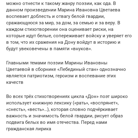
можно отнести к такому жанру поэзии, как ода. В
данном произведении Марина Ивановна Цветаева
воспевает доблесть и отвагу белой гвардии,
сражающуюся за мир, за дом, за семью и за веру. В
каждом стихотворении она оценивает риски, на
которые идут белые, сопереживает войску и уверяет его
в том, что их сражения на Дону войдут в историю и
будут увековечены в памяти «внуков».
Главными темами поэзии Марины Ивановны
Цветаевой в сборнике «Лебединый стан» однозначно
является патриотизм, героизм и воспевание этих
качеств
Во всех трёх стихотворениях цикла «Дон» поэт широко
использует книжную лексику («рать», «воспрянет»,
«снесть», «весть»…), которая словно подчёркивает
важность и значимость белой гвардии, рисует образ
подвига белых во имя отечества. Перед нами
гражданская лирика