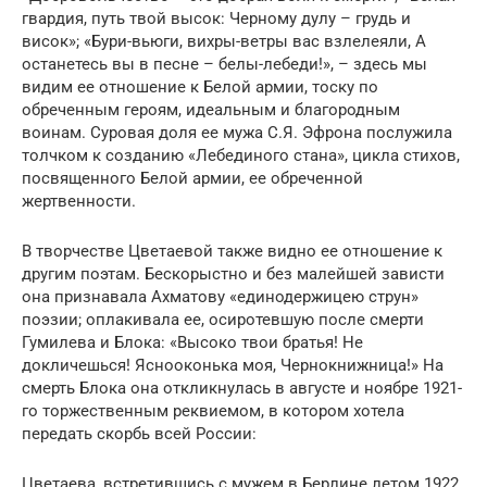
гвардия, путь твой высок: Черному дулу – грудь и
висок»; «Бури-вьюги, вихры-ветры вас взлелеяли, А
останетесь вы в песне – белы-лебеди!», – здесь мы
видим ее отношение к Белой армии, тоску по
обреченным героям, идеальным и благородным
воинам. Суровая доля ее мужа С.Я. Эфрона послужила
толчком к созданию «Лебединого стана», цикла стихов,
посвященного Белой армии, ее обреченной
жертвенности.
В творчестве Цветаевой также видно ее отношение к
другим поэтам. Бескорыстно и без малейшей зависти
она признавала Ахматову «единодержицею струн»
поэзии; оплакивала ее, осиротевшую после смерти
Гумилева и Блока: «Высоко твои братья! Не
докличешься! Яснооконька моя, Чернокнижница!» На
смерть Блока она откликнулась в августе и ноябре 1921-
го торжественным реквиемом, в котором хотела
передать скорбь всей России:
Цветаева, встретившись с мужем в Берлине летом 1922,