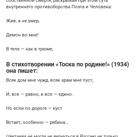
собственной смерти, раскрывая при этом суть
внутреннего противоборства Поэта и Человека:
Жив, а не умер,
Демон во мне!
В теле — как в трюме,
В стихотворении «Тоска по родине!» (1934)
она пишет:
Всяк дом мне чужд, всяк храм мне пуст,
И, все — равно, и все — едино.
Но если по дороге — куст
Встает, особенно — рябина…
Цветаева не могла не вернуться в Россию не только