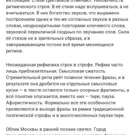
интонации. Стихи Цветаевой отмечают: Необычность
ритмического строя. В её стихи надо вслушиваться, а не
вчитываться. В них богатство звуков, что выражено
построением одних и тех же соглас­ных звуков в разных
словах, неоднократными повторами ключевого слова,
звуковой перекличкой сходных по звучанию слов. Сила
её стихов не в зрительных образах, а в
завораживающем потоке всё время меняющихся
ритмов.
Неожиданная рифмовка строк в строфе. Рифма часто
лишь приблизительная. Смысловая сжатость.
Стремительный ритм рвёт плавное течение фразы, и в
результате она дробится на отдельные смысловые
куски — в тексте остаются только опорные фрагменты, а
всё понятие опускается, вместо них — тире, пауза.
Афористичность. Формально все эти особенности
проявляются в выходе фразы за рамки традиционной
поэтической строфы и в многочисленных паузах-тире.
Облик Москвы в ранней поэзии светел. Город