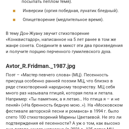
посыпать пеплом темя).
Инверсии (оргия победная, лунатик бледный).
Олицетворение (медлительное время).
В тему Дон-Жуану звучит стихотворение
«Конквистадор», написанное на 5 лет ранее в том же
жанре сонета. Соедините в микст эти два произведения
и получите порцию перченного гумилевского духа.
Avtor_R.Fridman._1987.jpg
Поэт – «Мастер певчего слова» (МЦ). Песенность
присуща особенно ранней поэзии МЦ, что близко в
ряде стихотворений народному творчеству. МЦ себя
много раз называла птицей, которая пела и летала.
Например: «Ты памятник, а я летаю… Но птица я – и не
пеняй» («На бренность бедную мою..»). На «Московском
фестивале авторской песни и романса» в 1994 г. было
спето 100 стихотворений Марины Цветаевой. Не это ли
подтверждения её песенности? А уж о том, как высоко