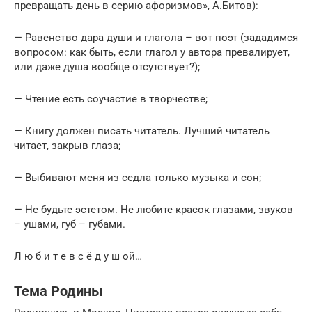
превращать день в серию афоризмов», А.Битов):
— Равенство дара души и глагола – вот поэт (зададимся
вопросом: как быть, если глагол у автора превалирует,
или даже душа вообще отсутствует?);
— Чтение есть соучастие в творчестве;
— Книгу должен писать читатель. Лучший читатель
читает, закрыв глаза;
— Выбивают меня из седла только музыка и сон;
— Не будьте эстетом. Не любите красок глазами, звуков
– ушами, губ – губами.
Л ю б и т е в с ё д у ш ой…
Тема Родины