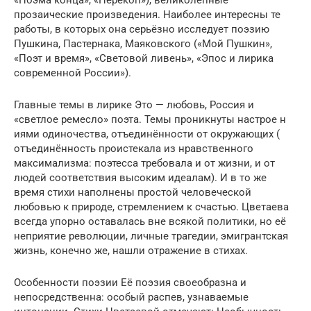
«Поэма конца», «Перекоп»), великолепные
прозаические произведения. Наиболее интересны те
работы, в которых она серьёзно исследует поэзию
Пушкина, Пастернака, Маяковского («Мой Пушкин»,
«Поэт и время», «Световой ливень», «Эпос и лирика
современной России»).
Главные темы в лирике Это — любовь, Россия и
«светлое ремесло» поэта. Темы проникнуты настрое н
иями одиночества, отъединённости от окружающих (
отъединённость проистекала из нравственного
максимализма: поэтесса требовала и от жизни, и от
людей соответствия высоким идеалам). И в то же
время стихи наполнены простой человеческой
любовью к природе, стремлением к счастью. Цветаева
всегда упорно оставалась вне всякой политики, но её
неприятие революции, личные трагедии, эмигрантская
жизнь, конечно же, нашли отражение в стихах.
Особенности поэзии Её поэзия своеобразна и
непосредственна: особый распев, узнаваемые