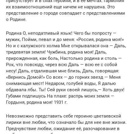
присутствует и в снах героини, и в ее мечтах. Гармония
их взаимоотношений еще ничем не нарушена. Это
представление о городе совпадает с представлениями
о Родине.
Родина О, неподатливый язык! Чего бы попросту —
мужик, Пойми, певал и до меня: «Россия, родина моя!»
Но и с калужского холма Мне открывалася она — Даль,
тридевятая земля! Чужбина, родина моя! Даль,
прирожденная, как боль, Настолько родина и столь —
Рок, что повсюду, через всю Даль — всю ее с собой
несу! Даль, отдалившая мне близь, Даль, говорящая:
«Вернись Домой!» Со всех — до горних звезд — Меня
снимающая мест! Недаром, голубей воды, Я далью
обдавала лбы. Ты! Сей руки своей лишусь,— Хоть двух!
Губами подпишусь На плахе: распрь моих земля —
Гордыня, родина моя! 1931 г.
Невозможно представить себе героиню цветаевской
лирики вне любви, что означало бы для нее вне жизни.
Предчувствие любви, ожидание её, разочарование в