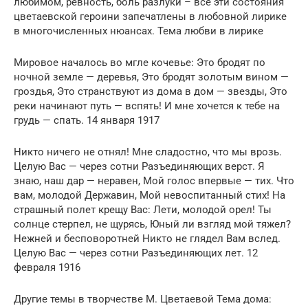
любимом, ревность, боль разлуки – все эти состояния
цветаевской героини запечатлены в любовной лирике
в многочисленных нюансах. Тема любви в лирике
Мировое началось во мгле кочевье: Это бродят по
ночной земле — деревья, Это бродят золотым вином —
гроздья, Это странствуют из дома в дом — звезды, Это
реки начинают путь — вспять! И мне хочется к тебе на
грудь — спать. 14 января 1917
Никто ничего не отнял! Мне сладостно, что мы врозь.
Целую Вас — через сотни Разъединяющих верст. Я
знаю, наш дар — неравен, Мой голос впервые — тих. Что
вам, молодой Державин, Мой невоспитанный стих! На
страшный полет крещу Вас: Лети, молодой орел! Ты
солнце стерпел, не щурясь, Юный ли взгляд мой тяжел?
Нежней и бесповоротней Никто не глядел Вам вслед.
Целую Вас — через сотни Разъединяющих лет. 12
февраля 1916
Другие темы в творчестве М. Цветаевой Тема дома: