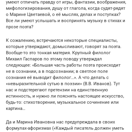
умеют отличать правду от игры, фантазии, воображения,
мифологизирования, душу от глагола, когда судят-рядят
о Марине Цветаевой, о её мыслях, делах и поступках?
Все ли умеют услышать и воспринять музыку в стихах и
прозе поэта?
К сожалению, встречаются некоторые специалисты,
которые утверждают, домысливают, говорят за поэта.
Вообще-то это тонкая материя. Крупный филолог
Михаил Гаспаров по этому поводу утверждал
следующее: «Большая часть работы поэта происходит
не в сознании, а в подсознании; в светлое поле
сознания её выводит филолог…». А что делать с
«невыразительной сутью в поэзии» (В.В. Иванов). Тут
нас и подстерегают претензии на единственную
истинность, и нужно ли пояснять настоящее искусство,
будь-то: стихотворение, музыкальное сочинение или
картина…
Да и Марина Ивановна нас предупреждала в своих
формулах-афоризмах («Каждый писатель должен уметь