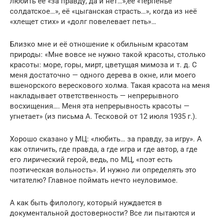
любить её «за правду, да и нет…»,её «терпенье
солдатское…», её «цыганская страсть…», когда из неё
«хлещет стих» и «долг повелевает петь»…
Близко мне и её отношение к обильным красотам
природы: «Мне вовсе не нужно такой красоты, столько
красоты: море, горы, мирт, цветущая мимоза и т. д. С
меня достаточно — одного дерева в окне, или моего
вшенорского верескового холма. Такая красота на меня
накладывает ответственность — непрерывного
восхищения…. Меня эта непрерывность красоты —
угнетает» (из письма А. Тесковой от 12 июля 1935 г.).
Хорошо сказано у МЦ: «любить… за правду, за игру». А
как отличить, где правда, а где игра и где автор, а где
его лирический герой, ведь, по МЦ, «поэт есть
поэтическая вольность». И нужно ли определять это
читателю? Главное поймать нечто неуловимое.
А как быть филологу, который нуждается в
документальной достоверности? Все ли пытаются и