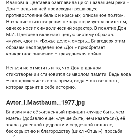
Ивановна Цветаева озаглавила цикл названием реки –
Дон – ведь на ней происходит решающее
противостояние белых и красных, описанное поэтом.
Название стихотворения не характеризуется эпитетом,
однако носит символический характер. В понятие Дон
М.И. Цветаева включает целую систему образов:
«муки», «долг», «Божье дело», смерть… Благодаря этим
образам неопределённое «Дон» приобретает
конкретное значение – гражданская война.
Нельзя не отметить и то, что Дон в данном
стихотворении становится символом памяти. Ведь вода
– это движение сквозь время, вода – это вечность,
которая хранит в себе историю.
Avtor_I.Mastbaum._1977.jpg
Близки мне её жизненный принцип «лучше быть, чем
иметь» (добавлю ещё: «лучше быть, чем казаться»), её
хвала душевной щедрости и сердечной полноте,
бескорыстию и благородству (цикл «Отцы»), просьба