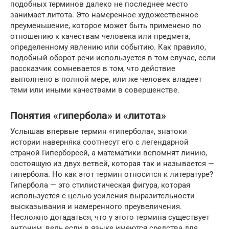
подобных терминов далеко не последнее место
занимает литота. Это намеренное художественное
преуменьшение, которое может быть применено по
отношению к качествам человека или предмета,
определенному явлению или событию. Как правило,
подобный оборот речи используется в том случае, если
рассказчик сомневается в том, что действие
выполнено в полной мере, или же человек владеет
теми или иными качествами в совершенстве.
Понятия «гипербола» и «литота»
Услышав впервые термин «гипербола», знатоки
истории наверняка соотнесут его с легендарной
страной Гипербореей, а математики вспомнят линию,
состоящую из двух ветвей, которая так и называется —
гипербола. Но как этот термин относится к литературе?
Гипербола — это стилистическая фигура, которая
используется с целью усиления выразительности
высказывания и намеренного преувеличения.
Несложно догадаться, что у этого термина существует
антоним, ведь если в языке имеются средства для