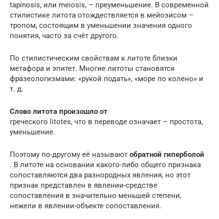
tapinosis, или meiosis, – преуменьшение. В современной
стилистике литота отождествляется в мейозисом –
тропом, состоящим в уменьшении значения одного
понятия, часто за счёт другого.
По стилистическим свойствам к литоте близки
метафора и эпитет. Многие литоты становятся
фразеологизмами: «рукой подать», «море по колено» и
т. д.
Слово литота произошло от
греческого litotes, что в переводе означает – простота,
уменьшение.
Поэтому по-другому её называют
обратной гиперболой
. В литоте на основании какого-либо общего признака
сопоставляются два разнородных явления, но этот
признак представлен в явлении-средстве
сопоставления в значительно меньшей степени,
нежели в явлении-объекте сопоставления.