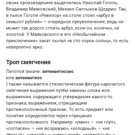
своих произведениях выделились Николай Гоголь,
Владимир Маяковский, Михаил Салтыков-Щедрин. Так,
в пьесе Гоголя «Ревизор» на столе стоял «арбуз в
семьсот рублей» — очередное преувеличение, ведь не
может так дорого стоить арбуз, если он, конечно, не
золотой. У Маяковского в его «Необычайном
приключении» закат пылал «в сто сорок солнц», то есть
невероятно ярко.
Троп смягчения
Литотой (иначе:
антенантиозис
или
антенантиоз
) также называется стилистическая фигура нарочитого
смягчения выражения путём замены слова или
выражения, содержащего утверждение какого-то
признака, выражением, отрицающим
противоположный признак. То есть предмет или
понятие определяется через отрицание
противоположного. Например: «умен» — «не глуп»,
«согласен» — «не возражаю», «холодный» — «не
тёплый», «низкий» — «невысокий», «известный» —