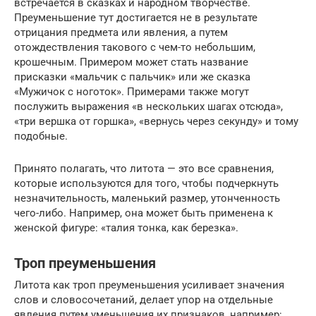
встречается в сказках и народном творчестве.
Преуменьшение тут достигается не в результате
отрицания предмета или явления, а путем
отождествления такового с чем-то небольшим,
крошечным. Примером может стать название
присказки «мальчик с пальчик» или же сказка
«Мужичок с ноготок». Примерами также могут
послужить выражения «в нескольких шагах отсюда»,
«три вершка от горшка», «вернусь через секунду» и тому
подобные.
Принято полагать, что литота — это все сравнения,
которые используются для того, чтобы подчеркнуть
незначительность, маленький размер, утонченность
чего-либо. Например, она может быть применена к
женской фигуре: «талия тонка, как березка».
Троп преуменьшения
Литота как троп преуменьшения усиливает значения
слов и словосочетаний, делает упор на отдельные
явления путем уменьшения их признаков, например: