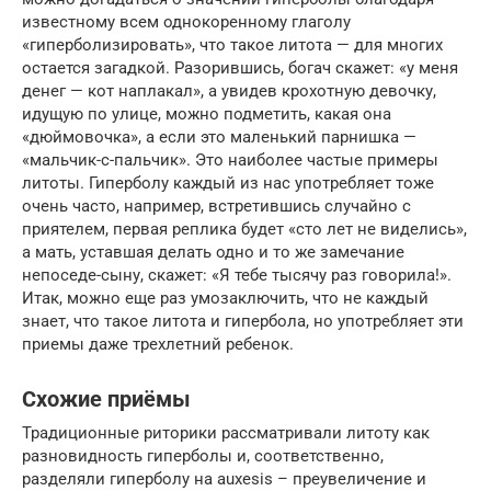
известному всем однокоренному глаголу
«гиперболизировать», что такое литота — для многих
остается загадкой. Разорившись, богач скажет: «у меня
денег — кот наплакал», а увидев крохотную девочку,
идущую по улице, можно подметить, какая она
«дюймовочка», а если это маленький парнишка —
«мальчик-с-пальчик». Это наиболее частые примеры
литоты. Гиперболу каждый из нас употребляет тоже
очень часто, например, встретившись случайно с
приятелем, первая реплика будет «сто лет не виделись»,
а мать, уставшая делать одно и то же замечание
непоседе-сыну, скажет: «Я тебе тысячу раз говорила!».
Итак, можно еще раз умозаключить, что не каждый
знает, что такое литота и гипербола, но употребляет эти
приемы даже трехлетний ребенок.
Схожие приёмы
Традиционные риторики рассматривали литоту как
разновидность гиперболы и, соответственно,
разделяли гиперболу на auxesis – преувеличение и