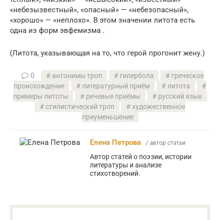
«небезызвестный», «опасный» — «небезопасный»,
«хорошо» — «неплохо». В этом значении литота есть
одна из форм эвфемизма .
(Литота, указывающая на то, что герой прогонит жену.)
0
антонимы троп
гипербола
греческое
происхождение
литературный приём
литота
примеры литоты
речевые приёмы
русский язык
стилистический троп
художественное
приуменьшение
Елена Петрова
/ автор статьи
Автор статей о поэзии, истории
литературы и анализе
стихотворений.