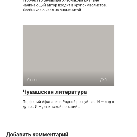
Творчество Велимира Хлебникова Вначале
начинающий автор входит в круг символистов.
Хлебников бывал на знаменитой
Стихи
0
Чувашская литература
Порфирий Афанасьев Родной республике И — лад в
душе… И — день такой погожий…
Добавить комментарий