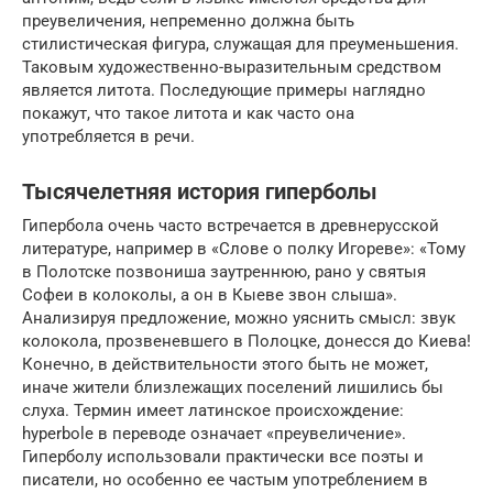
преувеличения, непременно должна быть
стилистическая фигура, служащая для преуменьшения.
Таковым художественно-выразительным средством
является литота. Последующие примеры наглядно
покажут, что такое литота и как часто она
употребляется в речи.
Тысячелетняя история гиперболы
Гипербола очень часто встречается в древнерусской
литературе, например в «Слове о полку Игореве»: «Тому
в Полотске позвониша заутреннюю, рано у святыя
Софеи в колоколы, а он в Кыеве звон слыша».
Анализируя предложение, можно уяснить смысл: звук
колокола, прозвеневшего в Полоцке, донесся до Киева!
Конечно, в действительности этого быть не может,
иначе жители близлежащих поселений лишились бы
слуха. Термин имеет латинское происхождение:
hyperbole в переводе означает «преувеличение».
Гиперболу использовали практически все поэты и
писатели, но особенно ее частым употреблением в