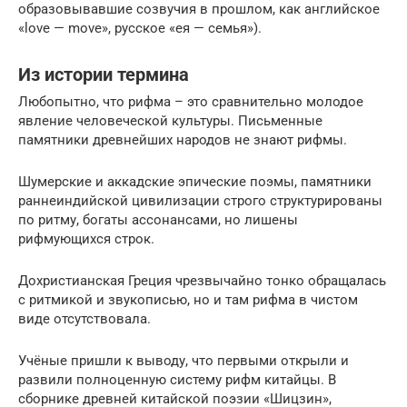
образовывавшие созвучия в прошлом, как английское
«love — move», русское «ея — семья»).
Из истории термина
Любопытно, что рифма – это сравнительно молодое
явление человеческой культуры. Письменные
памятники древнейших народов не знают рифмы.
Шумерские и аккадские эпические поэмы, памятники
раннеиндийской цивилизации строго структурированы
по ритму, богаты ассонансами, но лишены
рифмующихся строк.
Дохристианская Греция чрезвычайно тонко обращалась
с ритмикой и звукописью, но и там рифма в чистом
виде отсутствовала.
Учёные пришли к выводу, что первыми открыли и
развили полноценную систему рифм китайцы. В
сборнике древней китайской поэзии «Шицзин»,