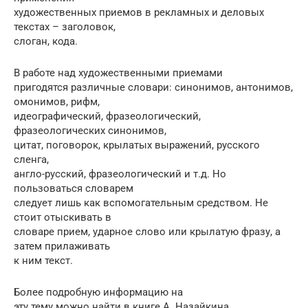
художественных приемов в рекламных и деловых
текстах – заголовок,
слоган, кода.
В работе над художественными приемами
пригодятся различные словари: синонимов, антонимов,
омонимов, рифм,
идеографический, фразеологический,
фразеологических синонимов,
цитат, поговорок, крылатых выражений, русского
сленга,
англо-русский, фразеологический и т.д. Но
пользоваться словарем
следует лишь как вспомогательным средством. Не
стоит отыскивать в
словаре прием, ударное слово или крылатую фразу, а
затем прилаживать
к ним текст.
Более подробную информацию на
эту тему можно найти в книге А. Назайкина