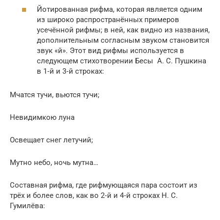
Йотированная рифма, которая является одним
из широко распространённых примеров
усечённой рифмы; в ней, как видно из названия,
дополнительным согласным звуком становится
звук «й». Этот вид рифмы используется в
следующем стихотворении Бесы А. С. Пушкина
в 1‑й и 3‑й строках:
Мчатся тучи, вьются тучи;
Невидимкою луна
Освещает снег летучий;
Мутно небо, ночь мутна…
Составная рифма, где рифмующаяся пара состоит из
трёх и более слов, как во 2‑й и 4‑й строках Н. С.
Гумилёва: