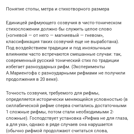
Понятие стопы, метра и стихотворного размера
Единицей рифмующего созвучия в чисто-тоническом
стихосложении должно бы служить целое слово
(«огневой — от него — магниевый — гневом»,
классификация таких созвучий еще не выработана).
Под воздействием традиции и под иноязычным
влиянием часто встречаются смешанные случаи: так,
современный русский тонический стих по традиции
избегает разноударных рифм. (Эксперименты
А.Мариенгофа с разноударными рифмами не получили
продолжения в 20 веке).
Точность созвучия, требуемого для рифмы,
определяется исторически меняющейся условностью (в
силлабической рифме сперва считались достаточными
1 сложные рифмы, потом стали необходимыми 2-
сложные). Господствует установка «Рифма не для глаза,
а для уха», однако в ряде случаев она нарушается
(обычно рифмой продолжают считаться слова,