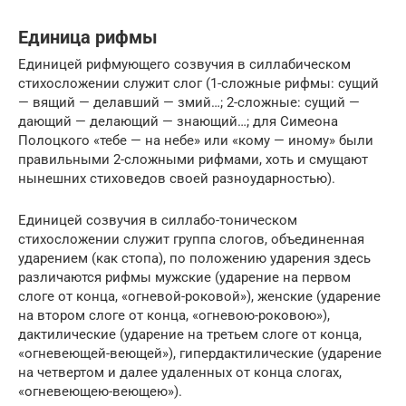
Единица рифмы
Единицей рифмующего созвучия в силлабическом
стихосложении служит слог (1-сложные рифмы: сущий
— вящий — делавший — змий…; 2-сложные: сущий —
дающий — делающий — знающий…; для Симеона
Полоцкого «тебе — на небе» или «кому — иному» были
правильными 2-сложными рифмами, хоть и смущают
нынешних стиховедов своей разноударностью).
Единицей созвучия в силлабо-тоническом
стихосложении служит группа слогов, объединенная
ударением (как стопа), по положению ударения здесь
различаются рифмы мужские (ударение на первом
слоге от конца, «огневой-роковой»), женские (ударение
на втором слоге от конца, «огневою-роковою»),
дактилические (ударение на третьем слоге от конца,
«огневеющей-веющей»), гипердактилические (ударение
на четвертом и далее удаленных от конца слогах,
«огневеющею-веющею»).