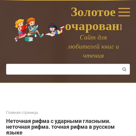
Перейти
Золотое
к
контенту
очарование
Cайт для
любителей книг и
чтения
Поиск:
Главная страница
Неточная рифма с ударными гласными.
неточная рифма. точная рифма в русском
языке