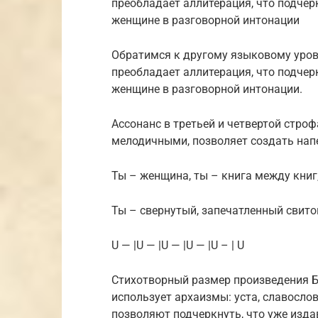
преобладает аллитерация, что подче
женщине в разговорной интонации
Обратимся к другому языковому уров
преобладает аллитерация, что подче
женщине в разговорной интонации.
Ассонанс в третьей и четвертой стро
мелодичными, позволяет создать нап
Ты – женщина, ты – книга между книг
Ты – свернутый, запечатленный свито
U — |U — |U — |U — |U – | U
Стихотворный размер произведения Б
использует архаизмы: уста, славослов
позволяют подчеркнуть, что уже издав