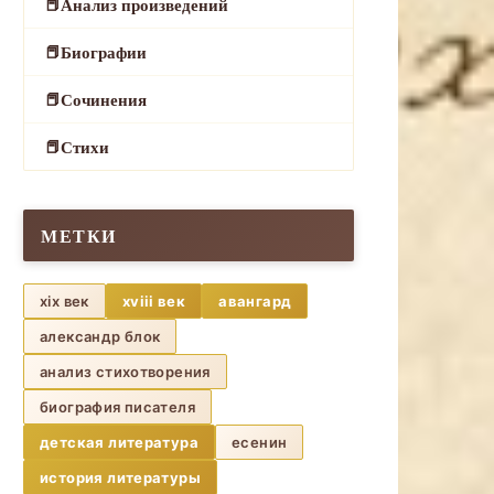
Анализ произведений
Биографии
Сочинения
Стихи
МЕТКИ
xix век
xviii век
авангард
александр блок
анализ стихотворения
биография писателя
детская литература
есенин
история литературы