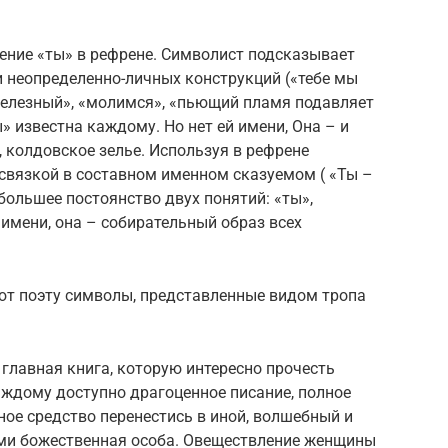
ение «ты» в рефрене. Символист подсказывает
 неопределенно-личных конструкций («тебе мы
железный», «молимся», «пьющий пламя подавляет
ы» известна каждому. Но нет ей имени, Она – и
, колдовское зелье. Используя в рефрене
связкой в составном именном сказуемом ( «Ты –
ольшее постоянство двух понятий: «ты»,
имени, она – собирательный образ всех
т поэту символы, представленные видом тропа
 главная книга, которую интересно прочесть
аждому доступно драгоценное писание, полное
ное средство перенестись в иной, волшебный и
ми божественная особа. Овеществление женщины