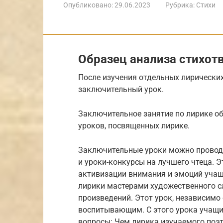
Опубликовано:
29.06.2023
Рубрика:
Стихи
Образец анализа стихот
После изучения отдельных лирически
заключительный урок.
Заключительное занятие по лирике о
уроков, посвященных лирике.
Заключительные уроки можно проводи
и уроки-конкурсы на лучшего чтеца. Э
активизации внимания и эмоций учащ
лирики мастерами художественного с
произведений. Этот урок, независим
воспитывающим. С этого урока учащи
вопросы: Чем лирика изучаемого поэт