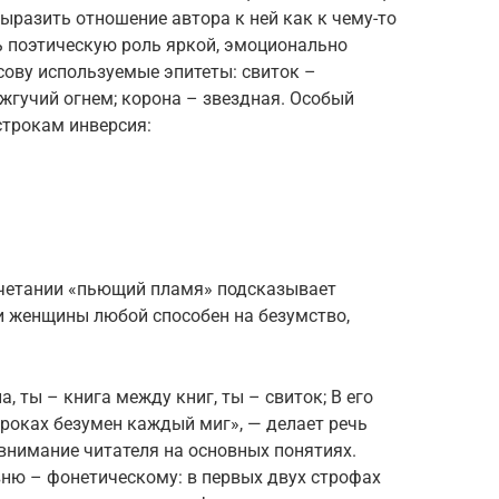
выразить отношение автора к ней как к чему-то
ь поэтическую роль яркой, эмоционально
ову используемые эпитеты: свиток –
 жгучий огнем; корона – звездная. Особый
строкам инверсия:
очетании «пьющий пламя» подсказывает
ди женщины любой способен на безумство,
 ты – книга между книг, ты – свиток; В его
строках безумен каждый миг», — делает речь
 внимание читателя на основных понятиях.
ню – фонетическому: в первых двух строфах