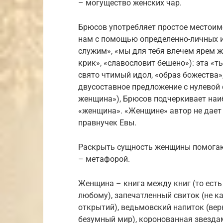
– могущество женских чар.
Брюсов употребляет простое местоим
нам с помощью определенно-личных и
служим», «мы для тебя влечем ярем 
крик», «славословит бешено»): эта «т
свято чтимый идол, «образ божества»
двусоставное предложение с нулевой 
женщина»), Брюсов подчеркивает наиб
«женщина». «Женщине» автор не дает 
правнучек Евы.
Раскрыть сущность женщины помогаю
– метафорой.
Женщина – книга между книг (то есть
любому), запечатленный свиток (не к
открытий), ведьмовский напиток (вер
безумный мир), коронованная звезда