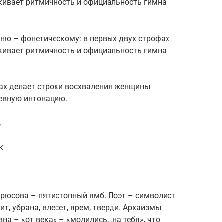
ркивает ритмичность и официальность гимна
ню – фонетическому: в первых двух строфах
ркивает ритмичность и официальность гимна
фах делает строки восхваления женщины
евную интонацию.
,
к
рюсова – пятистопный ямб. Поэт – символист
ит, убрана, влесет, ярем, тверди. Архаизмы
на – «от века» – «молились…на тебя», что