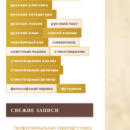
русская классика
русская литература
русская поэзия
русский поэт
русский язык
сергей есенин
серебряный век
символизм
советская поэзия
стихотворение
стихотворение анализ
стихотворные размеры
стихотворный размер
философская лирика
футуризм
СВЕЖИЕ ЗАПИСИ
Профессиональная переподготовка