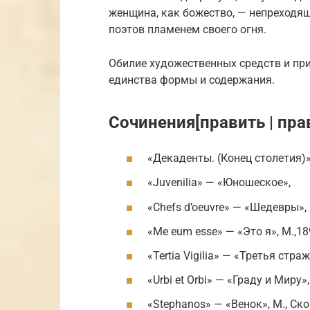
женщина, как божество, — непреходящ
поэтов пламенем своего огня.
Обилие художественных средств и пр
единства формы и содержания.
Сочинения[править | пра
«Декаденты. (Конец столетия)»
«Juvenilia» — «Юношеское»,
«Chefs d’oeuvre» — «Шедевры», М
«Me eum esse» — «Это я», М.,1
«Tertia Vigilia» — «Третья страж
«Urbi et Orbi» — «Граду и Миру»,
«Stephanos» — «Венок», М., Ск