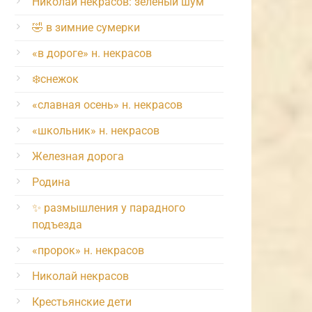
Николай некрасов: зелёный шум
🤣 в зимние сумерки
«в дороге» н. некрасов
❄️снежок
«славная осень» н. некрасов
«школьник» н. некрасов
Железная дорога
Родина
✨ размышления у парадного
подъезда
«пророк» н. некрасов
Николай некрасов
Крестьянские дети