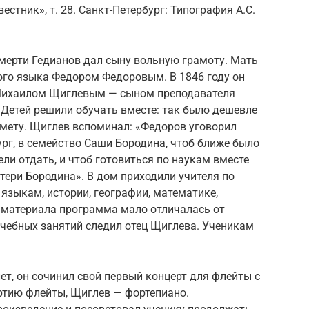
стник», т. 28. Санкт-Петербург: Типография А.С.
 смерти Гедианов дал сыну вольную грамоту. Мать
ого языка Федором Федоровым. В 1846 году он
Михаилом Щиглевым — сыном преподавателя
Детей решили обучать вместе: так было дешевле
мету. Щиглев вспоминал: «Федоров уговорил
ург, в семейство Саши Бородина, чтоб ближе было
ели отдать, и чтоб готовиться по наукам вместе
атери Бородина». В дом приходили учителя по
языкам, истории, географии, математике,
 материала программа мало отличалась от
учебных занятий следил отец Щиглева. Ученикам
ет, он сочинил свой первый концерт для флейты с
ртию флейты, Щиглев — фортепиано.