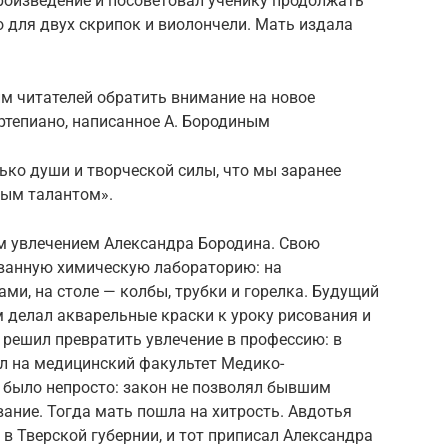
роизведение и посоветовал ученику продолжать
о для двух скрипок и виолончели. Мать издала
м читателей обратить внимание на новое
ртепиано, написанное А. Бородиным
ько души и творческой силы, что мы заранее
вым талантом».
м увлечением Александра Бородина. Свою
ванную химическую лабораторию: на
ми, на столе — колбы, трубки и горелка. Будущий
м делал акварельные краски к уроку рисования и
 решил превратить увлечение в профессию: в
ил на медицинский факультет Медико-
 было непросто: закон не позволял бывшим
ание. Тогда мать пошла на хитрость. Авдотья
в Тверской губернии, и тот приписал Александра