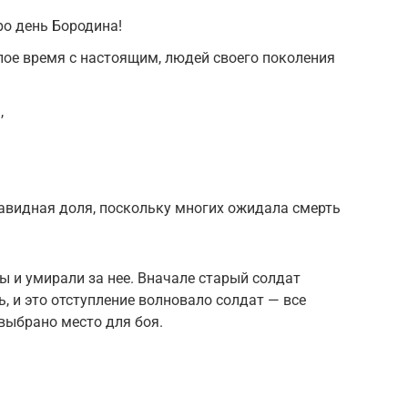
о день Бородина!
ое время с на­стоящим, людей своего поколения
,
завидная доля, поскольку многих ожидала смерть
ы и умира­ли за нее. Вначале старый солдат
, и это отступление вол­новало солдат — все
 выбрано место для боя.