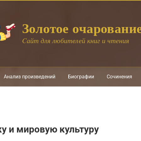
Золотое очаровани
Cайт для любителей книг и чтения
Анализ произведений
Биографии
Сочинения
ку и мировую культуру