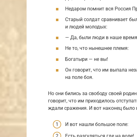
Недаром помнит вся Россия Пр
Старый солдат сравнивает был
и людей мо­лодых:
— Да, были люди в наше время
Не то, что нынешнее племя:
Богатыри — не вы!
Он говорит, что им выпала не
на поле боя.
Но они бились за свободу своей родин
говорит, что им приходилось отступать
ждали сражения. И вот на­конец было
И вот нашли большое поле:
Есть разгуляться где на воле!