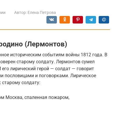
фии
Автор:
Елена Петрова
родино (Лермонтов)
нное историческим событиям войны 1812 года. В
доверен старому солдату. Лермонтов сумел
И его лирический ге­рой — солдат — говорит
и пословицами и поговорками. Лирическое
 старому солдату:
ром Москва, спаленная пожаром,