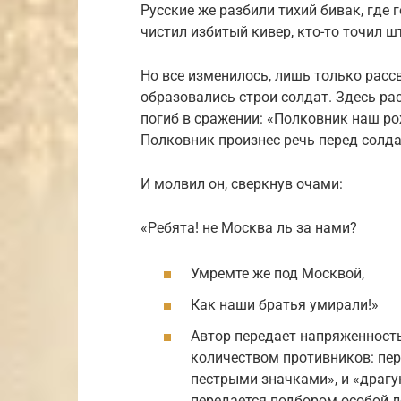
Русские же разбили тихий бивак, где 
чистил избитый ки­вер, кто-то точил ш
Но все изменилось, лишь только расс
образовались строи солдат. Здесь ра
погиб в сражении: «Пол­ковник наш р
Полковник произнес речь пе­ред солда
И молвил он, сверкнув очами:
«Ребята! не Москва ль за нами?
Умремте же под Москвой,
Как наши братья умирали!»
Автор передает напряженность 
количеством про­тивников: пе
пестрыми значками», и «драгу
передается подбором особой л