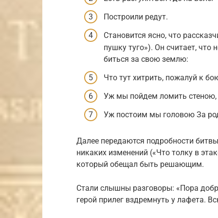
Построили редут.
Становится ясно, что рассказч
пушку туго»). Он считает, что 
биться за свою землю:
Что тут хитрить, пожалуй к бо
Уж мы пойдем ломить стеною,
Уж постоим мы головою За ро
Далее передаются подробности битвы:
никаких изменений («Что толку в этак
который обещал быть ре­шающим.
Стали слышны разговоры: «Пора до­бра
герой прилег вздремнуть у лафета. В