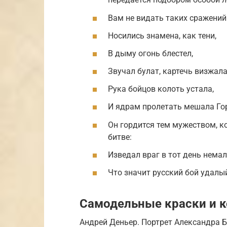
Вам не видать таких сражений
Носились знамена, как тени,
В дыму огонь блестел,
Звучал булат, картечь визжала
Рука бойцов колоть устала,
И ядрам пролетать мешала Гор
Он гордится тем мужеством, к
битве:
Изведал враг в тот день немал
Что значит русский бой удалый
Самодельные краски и к
Андрей Деньер. Портрет Александра Б