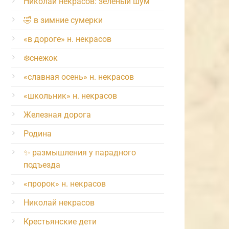
Николай некрасов: зелёный шум
🤣 в зимние сумерки
«в дороге» н. некрасов
❄️снежок
«славная осень» н. некрасов
«школьник» н. некрасов
Железная дорога
Родина
✨ размышления у парадного
подъезда
«пророк» н. некрасов
Николай некрасов
Крестьянские дети