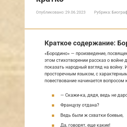
Опубликовано:
29.06.2023
Рубрика:
Биогра
Краткое содержание: Бо
«Бородино» — произведение, посвяще
этом стихотворении рассказ о войне 
показать на­родный взгляд на войну. 
просторечным языком, с характерным
повествование начинается вопросом к
— Скажи-ка, дядя, ведь не да
Французу отдана?
Ведь были ж схватки боевые,
Да, говорят, еще какие!