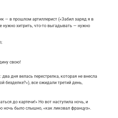
ик — в прошлом артиллерист («Забил заряд я в
не нужно хитрить, что-то выгады­вать — нужно
ю;
дину свою!
 два дня велась перестрелка, которая не внесла
ой безделке?»), все ожидали третий день,
ться до картечи!» Но вот наступила ночь, и
сю ночь было слышно, «как ликовал француз».