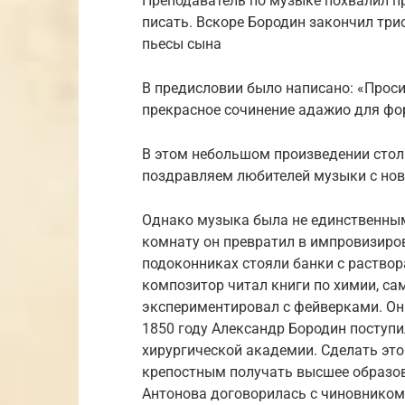
Преподаватель по музыке похвалил п
писать. Вскоре Бородин закончил три
пьесы сына
В предисловии было написано: «Проси
прекрасное сочинение адажио для фо
В этом небольшом произведении стол
поздравляем любителей музыки с но
Однако музыка была не единственны
комнату он превратил в импровизиро
подоконниках стояли банки с раствора
композитор читал книги по химии, са
экспериментировал с фейверками. Он
1850 году Александр Бородин поступ
хирургической академии. Сделать это
крепостным получать высшее образов
Антонова договорилась с чиновником 