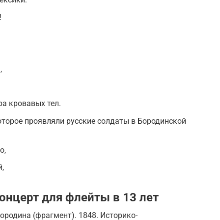
!
,
а кровавых тел.
оторое проявля­ли русские солдаты в Бородинской
о,
,
онцерт для флейты в 13 лет
ородина (фрагмент). 1848. Историко-