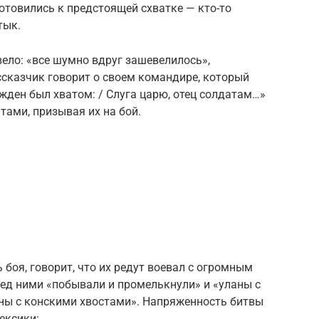
готовились к пред­стоящей схватке — кто-то
тык.
вело: «все шумно вдруг зашевелилось»,
ссказчик говорит о своем командире, который
ожден был хватом: / Слуга царю, отец солдатам…»
тами, призывая их на бой.
боя, говорит, что их редут воевал с огромным
ред ними «побывали и промелькну­ли» и «уланы с
­ны с конскими хвостами». Напряженность битвы
ексики: