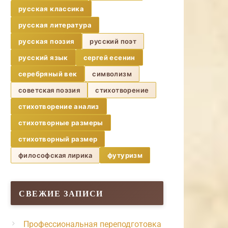
русская классика
русская литература
русская поэзия
русский поэт
русский язык
сергей есенин
серебряный век
символизм
советская поэзия
стихотворение
стихотворение анализ
стихотворные размеры
стихотворный размер
философская лирика
футуризм
СВЕЖИЕ ЗАПИСИ
Профессиональная переподготовка