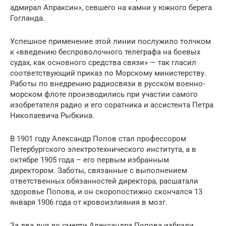
адмирал Апраксин», севшего на камни у южного берега
Гогланда.
Успешное применение этой линии послужило толчком
к «введению беспроволочного телеграфа на боевых
судах, как основного средства связи» — так гласил
соответствующий приказ по Морскому министерству.
Работы по внедрению радиосвязи в русском военно-
морском флоте производились при участии самого
изобретателя радио и его соратника и ассистента Петра
Николаевича Рыбкина.
В 1901 году Александр Попов стал профессором
Петербургского электротехнического института, а в
октябре 1905 года – его первым избранным
директором. Заботы, связанные с выполнением
ответственных обязанностей директора, расшатали
здоровье Попова, и он скоропостижно скончался 13
января 1906 года от кровоизлияния в мозг.
За два дня до смерти Александра Попова избрали