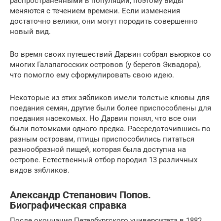
распространенными в популяции, поэтому виды
меняются с течением времени. Если изменения
достаточно велики, они могут породить совершенно
новый вид.
Во время своих путешествий Дарвин собрал вьюрков со
многих Галапагосских островов (у берегов Эквадора),
что помогло ему сформулировать свою идею.
Некоторые из этих зябликов имели толстые клювы для
поедания семян, другие были более приспособлены для
поедания насекомых. Но Дарвин понял, что все они
были потомками одного предка. Рассредоточившись по
разным островам, птицы приспособились питаться
разнообразной пищей, которая была доступна на
острове. Естественный отбор породил 13 различных
видов зябликов.
Александр Степанович Попов.
Биографическая справка
После окончания Петербургского университета в 1882