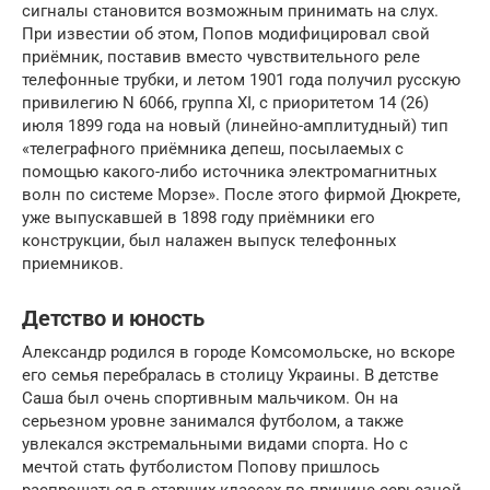
сигналы становится возможным принимать на слух.
При известии об этом, Попов модифицировал свой
приёмник, поставив вместо чувствительного реле
телефонные трубки, и летом 1901 года получил русскую
привилегию N 6066, группа XI, с приоритетом 14 (26)
июля 1899 года на новый (линейно-амплитудный) тип
«телеграфного приёмника депеш, посылаемых с
помощью какого-либо источника электромагнитных
волн по системе Морзе». После этого фирмой Дюкрете,
уже выпускавшей в 1898 году приёмники его
конструкции, был налажен выпуск телефонных
приемников.
Детство и юность
Александр родился в городе Комсомольске, но вскоре
его семья перебралась в столицу Украины. В детстве
Саша был очень спортивным мальчиком. Он на
серьезном уровне занимался футболом, а также
увлекался экстремальными видами спорта. Но с
мечтой стать футболистом Попову пришлось
распрощаться в старших классах по причине серьезной