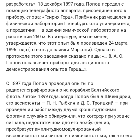
разработать». 18 декабря 1897 года, Попов передал с
помощью телеграфного аппарата, присоединённого к
прибору, слова: «Генрих Герц». Приёмник размещался в
физической лаборатории Петербургского университета,
а передатчик — в здании химической лаборатории на
расстоянии 250 м. В литературе, тем не менее,
утверждается, что этот опыт был произведен 24 марта
1896 года (то есть до заявки Маркони). Однако в
протоколе этого заседания сказано лишь: «… 8. А. С.
Попов показывает приборы для лекционного
демонстрирования опытов Герца…».
С 1897 года Попов проводил опыты по
радиотелеграфированию на кораблях Балтийского
флота. Летом 1899 года, когда Попов был в Швейцарии,
его ассистенты — П. Н. Рыбкин и Д. С. Троицкий — при
проведении работ между двумя кронштадтскими
фортами случайно обнаружили, что когерер при уровне
сигнала, недостаточном для его возбуждения,
преобразует амплитудномодулированный
высокочастотный сигнал в низкочастотный, так что его