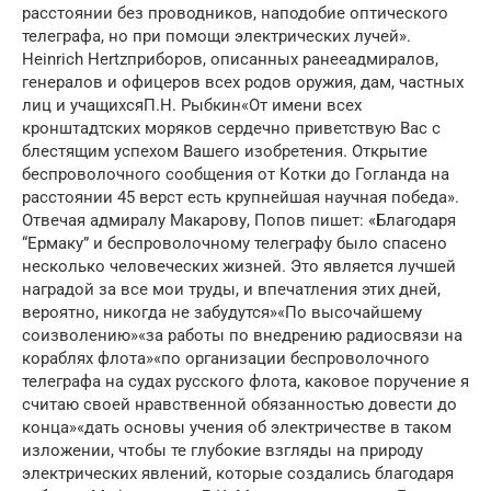
расстоянии без проводников, наподобие оптического
телеграфа, но при помощи электрических лучей».
Heinrich Hertzприборов, описанных ранееадмиралов,
генералов и офицеров всех родов оружия, дам, частных
лиц и учащихсяП.Н. Рыбкин«От имени всех
кронштадтских моряков сердечно приветствую Вас с
блестящим успехом Вашего изобретения. Открытие
беспроволочного сообщения от Котки до Гогланда на
расстоянии 45 верст есть крупнейшая научная победа».
Отвечая адмиралу Макарову, Попов пишет: «Благодаря
“Ермаку” и беспроволочному телеграфу было спасено
несколько человеческих жизней. Это является лучшей
наградой за все мои труды, и впечатления этих дней,
вероятно, никогда не забудутся»«По высочайшему
соизволению»«за работы по внедрению радиосвязи на
кораблях флота»«по организации беспроволочного
телеграфа на судах русского флота, каковое поручение я
считаю своей нравственной обязанностью довести до
конца»«дать основы учения об электричестве в таком
изложении, чтобы те глубокие взгляды на природу
электрических явлений, которые создались благодаря