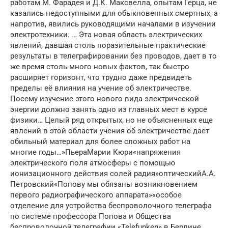
работам М. Фарадея и Д.К. Максвелла, опытам Герца, не
казались недоступными для обыкновенных смертных, а
напротив, явились руководящими началами в изучении
электротехники. … Эта новая область электрических
явлений, давшая столь поразительные практические
результаты в телеграфировании без проводов, дает в то
же время столь много новых фактов, так быстро
расширяет горизонт, что трудно даже предвидеть
пределы её влияния на учение об электричестве.
Посему изучение этого нового вида электрической
энергии должно занять одно из главных мест в курсе
физики… Целый ряд открытых, но не объясненных еще
явлений в этой области учения об электричестве дает
обильный материал для более сложных работ на
многие годы…»ПьераМарии Кюри«напряжения
электрического поля атмосферы с помощью
ионизационного действия солей радия»оптическийА.А.
Петровский«Попову мы обязаны возникновением
первого радиографического аппарата»«особое
отделение для устройства беспроволочного телеграфа
по системе профессора Попова и Общества
беспроволочной телеграфии «Telefunken» в Берлине.