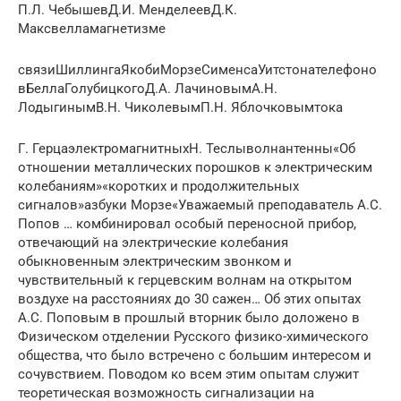
П.Л. ЧебышевД.И. МенделеевД.К.
Максвелламагнетизме
связиШиллингаЯкобиМорзеСименсаУитстонателефоно
вБеллаГолубицкогоД.А. ЛачиновымА.Н.
ЛодыгинымВ.Н. ЧиколевымП.Н. Яблочковымтока
Г. ГерцаэлектромагнитныхН. Теслыволнантенны«Об
отношении металлических порошков к электрическим
колебаниям»«коротких и продолжительных
сигналов»азбуки Морзе«Уважаемый преподаватель А.С.
Попов … комбинировал особый переносной прибор,
отвечающий на электрические колебания
обыкновенным электрическим звонком и
чувствительный к герцевским волнам на открытом
воздухе на расстояниях до 30 сажен… Об этих опытах
А.С. Поповым в прошлый вторник было доложено в
Физическом отделении Русского физико-химического
общества, что было встречено с большим интересом и
сочувствием. Поводом ко всем этим опытам служит
теоретическая возможность сигнализации на