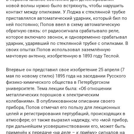
новой волны нужно было встряхнуть, чтобы нарушить
контакт между опилками. У Лоджа к стеклянной трубке
приставлялся автоматический ударник, который бил по
ней постоянно; Попов ввел в схему автоматическую
обратную связь: от радиосигнала срабатывало реле,
которое включало звонок, и одновременно срабатывал
ударник, ударявший по стеклянной трубке с опилками. В
своих опытах Попов использовал заземлённую
мачтовую антенну, изобретенную в 1893 году Теслой.
Впервые он представил свое изобретение 25 апреля (7
мая по новому стилю) 1895 года на заседании Русского
физико-химического общества в Петербургском
университете. Тема лекции была: «Об отношении
металлических порошков к электрическим
колебаниям». В опубликованном описании своего
прибора, Попов отмечал его пользу для лекционных
целей и регистрирования пертурбаций, происходящих в
атмосфере; от также выразил надежду, что «мой прибор,
при дальнейшем усовершенствовании его, может быть
применён к передаче
<на деле – к приёму>
сигналов на