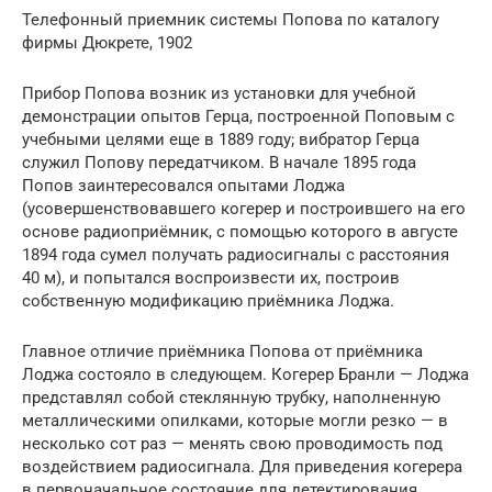
Телефонный приемник системы Попова по каталогу
фирмы Дюкрете, 1902
Прибор Попова возник из установки для учебной
демонстрации опытов Герца, построенной Поповым с
учебными целями еще в 1889 году; вибратор Герца
служил Попову передатчиком. В начале 1895 года
Попов заинтересовался опытами Лоджа
(усовершенствовавшего когерер и построившего на его
основе радиоприёмник, с помощью которого в августе
1894 года сумел получать радиосигналы с расстояния
40 м), и попытался воспроизвести их, построив
собственную модификацию приёмника Лоджа.
Главное отличие приёмника Попова от приёмника
Лоджа состояло в следующем. Когерер Бранли — Лоджа
представлял собой стеклянную трубку, наполненную
металлическими опилками, которые могли резко — в
несколько сот раз — менять свою проводимость под
воздействием радиосигнала. Для приведения когерера
в первоначальное состояние для детектирования