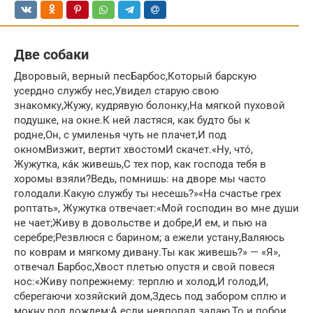
Две собаки
Дворовый, верный песБарбос,Который барскую
усердно службу нес,Увидел старую свою
знакомку,Жужу, кудрявую болонку,На мягкой пуховой
подушке, на окне.К ней ластяся, как будто бы к
родне,Он, с умиленья чуть не плачет,И под
окномВизжит, вертит хвостомИ скачет.«Ну, что́,
Жужутка, ка́к живешь,С тех пор, как господа тебя в
хоромы взяли?Ведь, помнишь: на дворе мы часто
голодали.Какую службу ты несешь?»«На счастье грех
роптать», Жужутка отвечает:«Мой господин во мне души
не чает;Живу в довольстве и добре,И ем, и пью на
серебре;Резвлюся с барином; а ежели устану,Валяюсь
по коврам и мягкому дивану.Ты как живешь?» — «Я»,
отвечал Барбос,Хвост плетью опустя и свой повеся
нос:«Живу попрежнему: терплю и холод,И голод,И,
сберегаючи хозяйский дом,Здесь под забором сплю и
мокну под дождем;А если невпопад залаю,То и побои