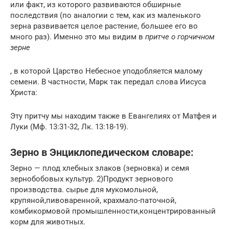
или факт, из которого развиваются обширные
последствия (по аналогии с тем, как из маленького
зерна развивается целое растение, большее его во
много раз). Именно это мы видим в
притче о горчичном
зерне
, в которой Царство Небесное уподобляется малому
семени. В частности, Марк так передал слова Иисуса
Христа:
Эту притчу мы находим также в Евангелиях от Матфея и
Луки (Мф. 13:31-32, Лк. 13:18-19).
Зерно в Энциклопедическом словаре:
Зерно — плод хлебных злаков (зерновка) и семя
зернобобовых культур. 2)Продукт зернового
производства. сырье для мукомольной,
крупяной,пивоваренной, крахмало-паточной,
комбикормовой промышленности,концентрированный
корм для животных.