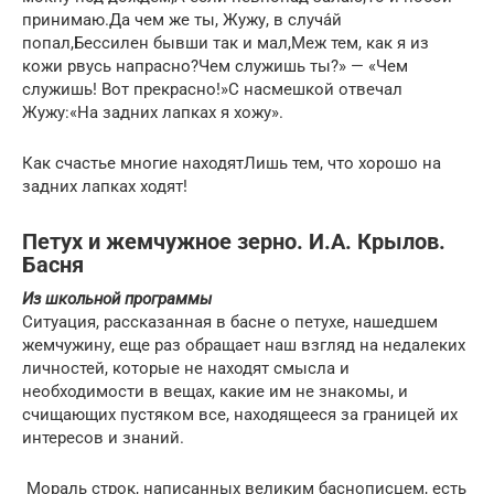
принимаю.Да чем же ты, Жужу, в случа́й
попал,Бессилен бывши так и мал,Меж тем, как я из
кожи рвусь напрасно?Чем служишь ты?» — «Чем
служишь! Вот прекрасно!»С насмешкой отвечал
Жужу:«На задних лапках я хожу».
Как счастье многие находятЛишь тем, что хорошо на
задних лапках ходят!
Петух и жемчужное зерно. И.А. Крылов.
Басня
Из школьной программы
Ситуация, рассказанная в басне о петухе, нашедшем
жемчужину, еще раз обращает наш взгляд на недалеких
личностей, которые не находят смысла и
необходимости в вещах, какие им не знакомы, и
счищающих пустяком все, находящееся за границей их
интересов и знаний.
Мораль строк, написанных великим баснописцем, есть