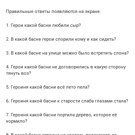
Правильные ответы появляются на экране.
1. Герои какой басни любили сыр?
2. В какой басне герои спорили кому и как сидеть?
3. В какой басне на улице можно было встретить слона?
4. Герои какой басни не договорились в какую сторону
тянуть воз?
5. Героиня какой басни всё лето пела?
6. Героиня какой басни к старости слаба глазами стала?
7. Героиня какой басни портила дерево, которое её
кормило?
8. В какой басне героине не удалось полакомиться