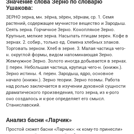
Значение слова Зерно по словарю
Ушакова:
ЗЕРНО зерна, мн. зёрна, зёрен, зёрнам, ср. 1. Семя
растений, содержащее мучнистое вещество и Зародыш.
Сеять зерна. Горчичное Зерно. Конопляное Зерно.
Крупные, мелкие зерна. Насыпать птицам зерен. Кофе в
зернах. 2. собир., только ед. Семена хлебных злаков.
Торговать зерном. Хлеб в зерне. 3. Малая частица чего-
н. округлой формы, видом напоминающая Зерно.
Жемчужное Зерно. Золото иногда добывается в зернах.
|| перен. Небольшая частица, крупица чего-н. (книжн.).
Зерно истины. 4. перен. Зародыш, ядро, основное
начало (книжн.). Зерно теории. Зерно поэмы. Работа
над ролью заключается в изучении духовной сущности
драматического произведения, того зерна, из к-рого
оно создалось и к-рое определяет его смысл.
Станиславский.
Анализ басни «Ларчик»
Простой сюжет басни «Ларчик»: «к кому-то принесли»