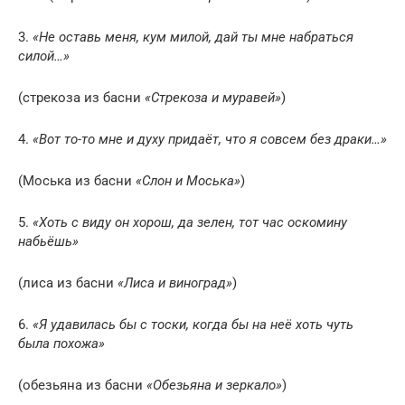
3.
«Не оставь меня, кум милой, дай ты мне набраться
силой…»
(стрекоза из басни
«Стрекоза и муравей»
)
4.
«Вот то-то мне и духу придаёт, что я совсем без драки…»
(Моська из басни
«Слон и Моська»
)
5.
«Хоть с виду он хорош, да зелен, тот час оскомину
набьёшь»
(лиса из басни
«Лиса и виноград»
)
6.
«Я удавилась бы с тоски, когда бы на неё хоть чуть
была похожа»
(обезьяна из басни
«Обезьяна и зеркало»
)