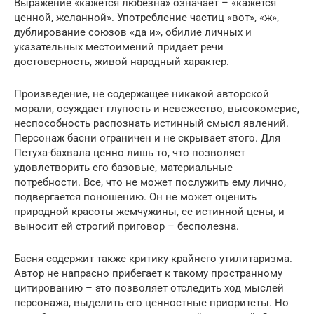
Выражение «кажется любезна» означает – «кажется
ценной, желанной». Употребление частиц «вот», «ж»,
дублирование союзов «да и», обилие личных и
указательных местоимений придает речи
достоверность, живой народный характер.
Произведение, не содержащее никакой авторской
морали, осуждает глупость и невежество, высокомерие,
неспособность распознать истинный смысл явлений.
Персонаж басни ограничен и не скрывает этого. Для
Петуха-бахвала ценно лишь то, что позволяет
удовлетворить его базовые, материальные
потребности. Все, что не может послужить ему лично,
подвергается поношению. Он не может оценить
природной красоты жемчужины, ее истинной цены, и
выносит ей строгий приговор – бесполезна.
Басня содержит также критику крайнего утилитаризма.
Автор не напрасно прибегает к такому пространному
цитированию – это позволяет отследить ход мыслей
персонажа, выделить его ценностные приоритеты. Но