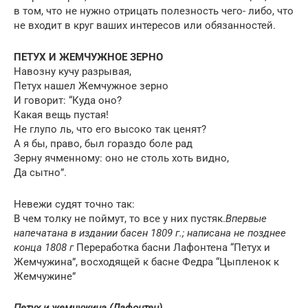
в том, что не нужно отрицать полезность чего- либо, что
не входит в круг ваших интересов или обязанностей.
ПЕТУХ И ЖЕМЧУЖНОЕ ЗЕРНО
Навозну кучу разрывая,
Петух нашел Жемчужное зерно
И говорит: “Куда оно?
Какая вещь пустая!
Не глупо ль, что его высоко так ценят?
А я бы, право, был гораздо боле рад
Зерну ячменному: оно не столь хоть видно,
Да сытно”.
Невежи судят точно так:
В чем толку не поймут, то все у них пустяк.
Впервые
напечатана в издании басен 1809 г.; написана не позднее
конца 1808 г
Переработка басни Лафонтена “Петух и
Жемчужина”, восходящей к басне Федра “Цыпленок к
Жемчужине”
Петух и жемчужина (Лафонтен)