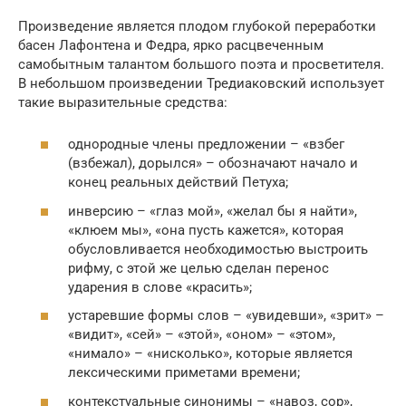
Произведение является плодом глубокой переработки
басен Лафонтена и Федра, ярко расцвеченным
самобытным талантом большого поэта и просветителя.
В небольшом произведении Тредиаковский использует
такие выразительные средства:
однородные члены предложении – «взбег
(взбежал), дорылся» – обозначают начало и
конец реальных действий Петуха;
инверсию – «глаз мой», «желал бы я найти»,
«клюем мы», «она пусть кажется», которая
обусловливается необходимостью выстроить
рифму, с этой же целью сделан перенос
ударения в слове «красить»;
устаревшие формы слов – «увидевши», «зрит» –
«видит», «сей» – «этой», «оном» – «этом»,
«нимало» – «нисколько», которые является
лексическими приметами времени;
контекстуальные синонимы – «навоз, сор»,