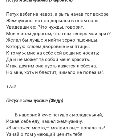
Петух взбег на навоз, а рыть начав тот вскоре,
Жемчужины вот он дорылся в оном соре.
Увидевши ее: “Что нужды, говорит,
Мне в этом дорогом, что глаз теперь мой зрит?
Желал бы лучше я найти зерно пшеницы,
Которую клюем дворовые мы птицы;
К тому ж мне на себе сей вещи не носить;
Да и не может та собой меня красить.
Итак, другим она пусть кажется любезна,
Но мне, хоть и блестит, нимало не полезна”.
1752
Петух к жемчужине (Федр)
В навозной куче петушок молоденький,
Искав себе еду, нашел жемчужину.
«В негожее место,— молвил он,— попала ты!
Узнай о том умеющий ценить тебя —