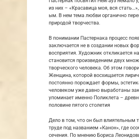
Пастернак посвятил Нейгауз немало у
из них – «Красавица моя, вся стать…
ым. В нем тема любви органично пер
природой творчества.
В понимании Пастернака процесс появ
заключается не в создании новых фор
восприятия. Художник откликается н
становится произведением двух множ
творческого человека. Об этом говор
Женщина, которой восхищается лириче
постоянно порождает формы, эстетика
человеком уже давно выработаны зак
упоминает именно Поликлета – древне
половине пятого столетия
Дело в том, что он был влиятельным 
труде под названием «Канон», где ос
сечения. По мнению Бориса Леонидов