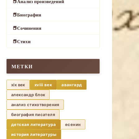
Анализ произведений
Биографии
Сочинения
Стихи
МЕТКИ
xix век
xviii век
авангард
александр блок
анализ стихотворения
биография писателя
детская литература
есенин
история литературы