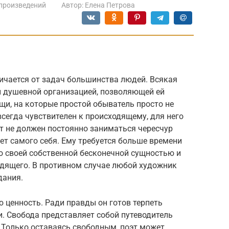
произведений
Автор:
Елена Петрова
ичается от задач большинства людей. Всякая
й душевной организацией, позволяющей ей
щи, на которые простой обыватель просто не
всегда чувствителен к происходящему, для него
т не должен постоянно заниматься чересчур
т самого себя. Ему требуется больше времени
со своей собственной бесконечной сущностью и
одящего. В противном случае любой художник
дания.
 ценность. Ради правды он готов терпеть
и. Свобода представляет собой путеводитель
. Только оставаясь свободным, поэт может