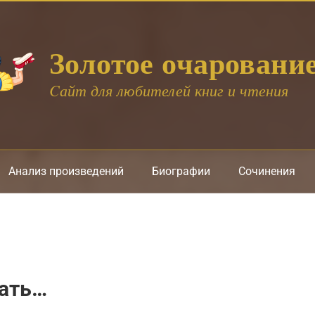
Золотое очаровани
Cайт для любителей книг и чтения
Анализ произведений
Биографии
Сочинения
тать…