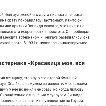
ой Нейгауз, женой его друга-пианиста Генриха
на сразу понравилась Пастернаку. Как-то он
лы или критики Зинаида сказала, что ничего не
авилась эта искренность и простота. Он пообещал
я между Пастернаком и Нейгауз развивались, она
 музой поэта. В 1931 г. появилось анализируемое
астернака «Красавица моя, вся
етил женщину, ставшую его второй большой
ауз. Она была замужем за известным советским
ичу у нее возникли не сразу, но когда любовь
й. Окончательно отношения с супругом Зинаида
правившись с поэтом в путешествие по Грузии.