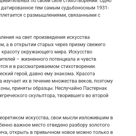
дивительных по своей силе стихотворений. Одно
», датированное тем самым судьбоносным 1931-
еплетается с размышлениями, связанными с
ления на свет произведения искусства
м, а в открытии старых через призму свежего
а красоту окружающего мира. Искусство
ителей – жизненного потенциала и чувств
ится и в рассматриваемом стихотворении.
ский герой, давно ему знакома. Красота
 изучает их в течение множества веков, поэтому
оны, приняты образцы. Неслучайно Пастернак
греческого скульптора, творившего во второй
теоретиком искусства, свои мысли изложившим в
обенно важное место отведено разбору золотого
ича, открыть в привычном новое можно только в