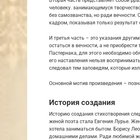
Вторая часть представляет собой рр
человеку. занимающемуся творчество
без самозванства, но ради вечности.
кадром, показывая только результат с
И третья часть – это указания другим
остаться в вечности, а не приобрест
Пастернака, для этого необходимо об
его наставления нельзя воспринимат
следовал тем заповедям, которые из
Основной мотив произведения – позна
История создания
Историю создания стихотворения след
женой поэта стала Евгения Лурье. Же
хотела заниматься бытом. Борису Ле
домашними делами. Ради любимой жен