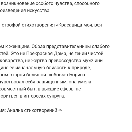
 возникновение особого чувства, способного
роизведения искусства
 строфой стихотворения «Красавица моя, вся
м к женщине. Образ представительницы слабого
стей. Это не Прекрасная Дама, не гений чистой
 коварства, не жертва превосходства мужчины.
ине ее изначальную близость к природе,
даром второй большой любовью Бориса
 чувствовал себя защищенным, она умела
совместный быт, в высшие сферы не
ориться в интересах супруга.
ия: Анализ стихотворений ✑