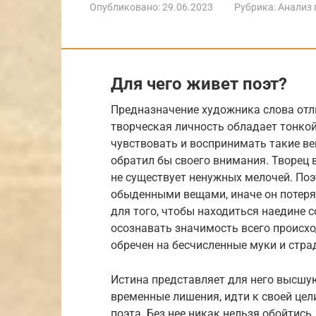
Опубликовано:
29.06.2023
Рубрика:
Анализ 
Для чего живет поэт?
Предназначение художника слова отл
творческая личность обладает тонко
чувствовать и воспринимать такие ве
обратил бы своего внимания. Творец 
не существует ненужных мелочей. Поэ
обыденными вещами, иначе он потеряе
для того, чтобы находиться наедине 
осознавать значимость всего происх
обречен на бесчисленные муки и стра
Истина представляет для него высшую
временные лишения, идти к своей цел
поэта. Без нее никак нельзя обойтись