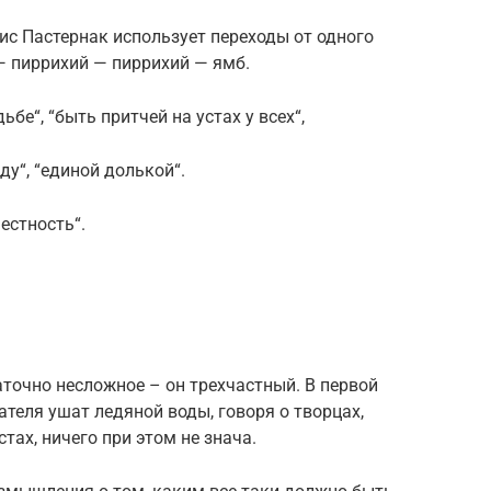
ис Пастернак использует переходы от одного
— пиррихий — пиррихий — ямб.
бе“, “быть притчей на устах у всех“,
ду“, “единой долькой“.
естность“.
точно несложное – он трехчастный. В первой
ателя ушат ледяной воды, говоря о творцах,
тах, ничего при этом не знача.