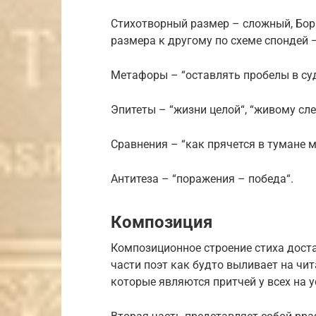
Стихотворный размер – сложный, Бор
размера к другому по схеме спондей 
Метафоры – “оставлять пробелы в судь
Эпитеты – “жизни целой“, “живому сле
Сравнения – “как прячется в тумане м
Антитеза – “поражения – победа“.
Композиция
Композиционное строение стиха доста
части поэт как будто выливает на чит
которые являются притчей у всех на ус