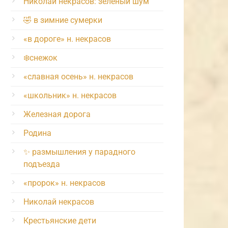
Николай некрасов: зелёный шум
🤣 в зимние сумерки
«в дороге» н. некрасов
❄️снежок
«славная осень» н. некрасов
«школьник» н. некрасов
Железная дорога
Родина
✨ размышления у парадного
подъезда
«пророк» н. некрасов
Николай некрасов
Крестьянские дети