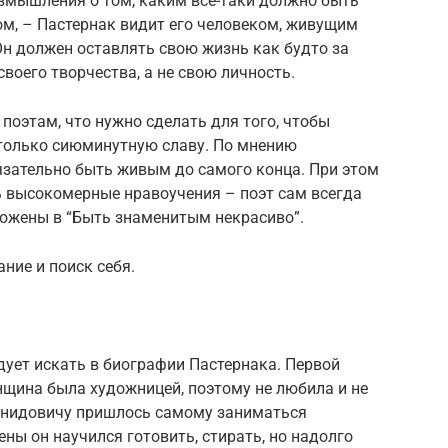
азмышления о том, каким все-таки должно быть
м, – Пастернак видит его человеком, живущим
 Он должен оставлять свою жизнь как будто за
воего творчества, а не свою личность.
 поэтам, что нужно сделать для того, чтобы
и только сиюминутную славу. По мнению
язательно быть живым до самого конца. При этом
ь высокомерные нравоучения – поэт сам всегда
ложены в “Быть знаменитым некрасиво”.
ние и поиск себя.
ует искать в биографии Пастернака. Первой
нщина была художницей, поэтому не любила и не
онидовичу пришлось самому заниматься
ы он научился готовить, стирать, но надолго