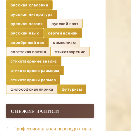
русская классика
русская литература
русская поэзия
русский поэт
русский язык
сергей есенин
серебряный век
символизм
советская поэзия
стихотворение
стихотворение анализ
стихотворные размеры
стихотворный размер
философская лирика
футуризм
СВЕЖИЕ ЗАПИСИ
Профессиональная переподготовка