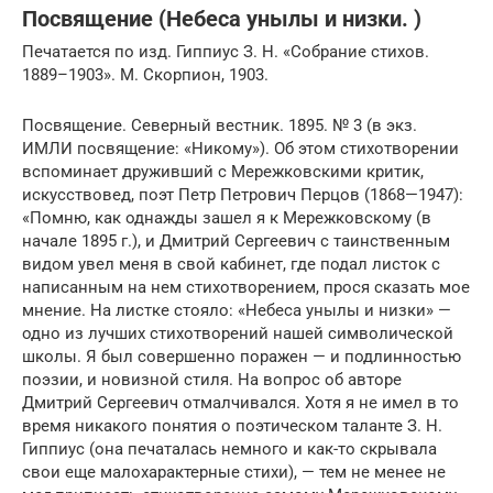
Посвящение (Небеса унылы и низки. )
Печатается по изд. Гиппиус З. Н. «Собрание стихов.
1889–1903». М. Скорпион, 1903.
Посвящение. Северный вестник. 1895. № 3 (в экз.
ИМЛИ посвящение: «Никому»). Об этом стихотворении
вспоминает друживший с Мережковскими критик,
искусствовед, поэт Петр Петрович Перцов (1868—1947):
«Помню, как однажды зашел я к Мережковскому (в
начале 1895 г.), и Дмитрий Сергеевич с таинственным
видом увел меня в свой кабинет, где подал листок с
написанным на нем стихотворением, прося сказать мое
мнение. На листке стояло: «Небеса унылы и низки» —
одно из лучших стихотворений нашей символической
школы. Я был совершенно поражен — и подлинностью
поэзии, и новизной стиля. На вопрос об авторе
Дмитрий Сергеевич отмалчивался. Хотя я не имел в то
время никакого понятия о поэтическом таланте З. Н.
Гиппиус (она печаталась немного и как-то скрывала
свои еще малохарактерные стихи), — тем не менее не