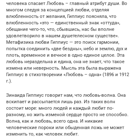
человека спасает Любовь – главный атрибут души. Во
многом следуя за концепцией любви, отделяя
влюбленность от желания, Гиппиус поясняла, что
влюбленность «это — единственный знак «оттуда»,
обещание чего-то, что, сбывшись, нас бы вполне
удовлетворило в нашем душетелесном существе».
Метафизика любви Гиппиус — это поиск гармонии,
попытка соединить «две бездны», небо и землю, дух и
плоть, временное и вечное в одно единое целое. Эта
любовь нераздельна и едина, она не знает, что такое
измена или неверность. Мысль эта была выражена
Гиппиус в стихотворении «Любовь – одна» (1896 и 1912
г.).
Зинаида Гиппиус говорит нам, что любовь-волна. Она
вскипает и рассыпается лишь раз. Из таких волн
состоит море: много людей и каждый любит по-
разному, но жить изменой сердце просто не способно.
Волна, как и любовь, всего одна. И никакие
человеческие пороки или обыденная ложь не может
изменить то, как человек любит.