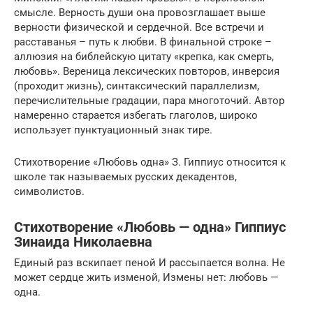
смысле. Верность души она провозглашает выше
верности физической и сердечной. Все встречи и
расставанья – путь к любви. В финальной строке –
аллюзия на библейскую цитату «крепка, как смерть,
любовь». Вереница лексических повторов, инверсия
(проходит жизнь), синтаксический параллелизм,
перечислительные градации, пара многоточий. Автор
намеренно старается избегать глаголов, широко
использует пунктуационный знак тире.
Стихотворение «Любовь одна» З. Гиппиус относится к
школе так называемых русских декадентов,
символистов.
Стихотворение «Любовь — одна» Гиппиус
Зинаида Николаевна
Единый раз вскипает пеной И рассыпается волна. Не
может сердце жить изменой, Измены нет: любовь —
одна.