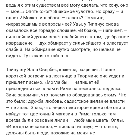
ведь я с этим существом всё могу сделать, что хочу, оно
— моё…» Опять ожог? Знакомое чувство. Но сразу — и
власть! Может, и любовь — власть? Помните,
«неразрешимые вопросы» её? Увы, у Гиппиус снова
оказалось всё гораздо сложнее. «В браке, — напишет, —
сильнейший духом ведёт слабейшего, а там, где брачное
извращение, — дух обмирает у сильнейшего и властвует
слабый. На обмирание жутко смотреть, но нельзя не
видеть. Тут какая-то тайна…»
Тайну эту Элла Овербек, кажется, разрешит. После
короткой встречи на лестнице в Таормине она уедет и
пришлёт письмо. «Могла бы, — напишет ей, —
присоединиться к вам в Риме на несколько недель».
Зина запомнит, что почему-то обрадовалась этому. Что
это было: дружба, любовь, садистское желание власти
— не знаю. Знаю, что через некоторое время обе они и
найдут тот цветочный магазин в Риме; только там
всегда были розовые лилии — любимые цветы Эллы.
«Иногда мне кажется, — писала Гиппиус, — что есть,
должны быть люди, похожие на меня, не