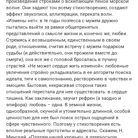
произведение строками о вскипающей пеной морской
волне. Они задают тон всему стихотворению, создают
эффект звукописи, аллитерации, переката волн.
«Измены нет»: в те годы поэтесса с мужем дружно
пытались выйти за рамки общепринятых
представлений о смысле жизни и, конечно же, любви.
Стремясь к возвышенным, единственным в своем
роде, отношениям, считая встречу с мужем подарком
судьбы (и действительно, они прожили вместе до
смерти), она все же с головой бросалась в пучину
страстей. «Не может сердце жить изменой»: любовные
увлечения стройно укладывались в ее алгоритм поиска
идеала, тяги к самопознанию, растворению в чувствах и
эмоциях. Бытовая, некрасивая сторона таких
отношений перестала для нее существовать: в сердце
тишина. Как заклинание, звучит рефрен (а заодно и
эпифора): любовь – одна. В земной жизни,
однообразной, скучной и утомительно длинной, особой
ценностью для нее был поиск острых ощущений в
сфере чувственного. Поэтому у стихотворения есть
вполне реальные прототипы и адресаты. Скажем, Н.
Минский. «Платим нашей кровью»: в переносном