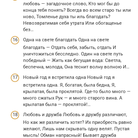
любовь — загадочное слово, Кто мог бы до
конца тебя понять? Всегда во всем старо ты или
ново, Томленье духа ты иль благодать?
Невозвратимая себя утрата Или обогащенье
без…
Одна на свете благодать Одна на свете
благодать — Отдать себя, забыть, отдать И
уничтожиться бесследно. Один на свете путь
победный — Жить как бегущая вода: Светла,
беспечна, молода, Она теснит волну волною И…
Новый год я встретила одна Новый год я
встретила одна. Я, богатая, была бедна, Я,
крылатая, была проклятой. Где-то было много —
много сжатых Рук — и много старого вина. А
крылатая была — проклятой!…
Любовь и дружба Любовь и дружбу различают,
Но как же различить хотят? Их приобресть равно
желают, Лишь нам скрывать одну велят. Пустая
мысль! Обман напрасный! Бывает дружба