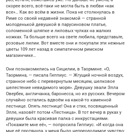
скорее всего, всё-таки не могла быть в любви «как
все»… Как во всём в жизни. Пока не столкнулась в
Риме со своей недавней знакомой — странной
молоденькой девушкой в парусиновом платье,
соломенной шляпке и лиловых чулках на жалких
ножках. Та больше всего на свете любила, представьте,
розовые лилии. Вот вместе они и покупали эти нежные
цветы 109 лет назад в симпатичном римском
магазинчике…
Они познакомились на Сицилии, в Таормине. «О,
Таормина, — писала Гиппиус. — Жгущий ночной воздух,
странное небо с перевернутым месяцем, шелковое
шелестение невидимого моря». Девушку звали Элла
Овербек, англичанка, баронесса, но из русских. Вечером
случайно остались вдвоём на какой-то каменной
лестнице. Опять лестнице! Она и стих, посвященный
Элле, назовёт потом «Лестница». В тот вечер в руках у
девушки была красивая палка с инкрустациями.
«Покажите мне её», — попросила Гиппиус. «И когда она
мне её протянула, у меня было непреодолимое чувство: