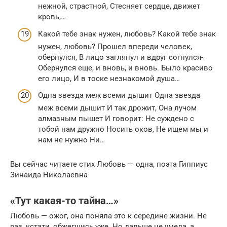
нежной, страстной, Стесняет сердце, движет
кровь,…
Какой тебе знак нужен, любовь? Какой тебе знак
нужен, любовь? Прошел впереди человек,
обернулся, В лицо заглянул и вдруг согнулся-
Обернулся еще, и вновь, и вновь. Было красиво
его лицо, И в тоске незнакомой душа…
Одна звезда меж всеми дышит Одна звезда
меж всеми дышит И так дрожит, Она лучом
алмазным пышет И говорит: Не суждено с
тобой нам дружно Носить оков, Не ищем мы и
нам не нужно Ни…
Вы сейчас читаете стих Любовь — одна, поэта Гиппиус
Зинаида Николаевна
«Тут какая-то тайна…»
Любовь — ожог, она поняла это к середине жизни. Не
раз, кстати, обжегшись уже. Но дальше не умела, а