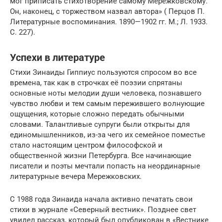
мог приписать стихотворение самому Мережковскому.
Он, наконец, с торжеством назвал автора» ( Перцов П.
Литературные воспоминания. 1890—1902 гг. М.; Л. 1933.
С. 227).
Успехи в литературе
Стихи Зинаиды Гиппиус пользуются спросом во все
времена, так как в строчках её поэзии спрятаны
основные ноты мелодии души человека, познавшего
чувство любви и тем самым пережившего волнующие
ощущения, которые сложно передать обычными
словами. Талантливые супруги были открыты для
единомышленников, из-за чего их семейное поместье
стало настоящим центром философской и
общественной жизни Петербурга. Все начинающие
писатели и поэты мечтали попасть на неординарные
литературные вечера Мережковских.
С 1988 года Зинаида начала активно печатать свои
стихи в журнале «Северный вестник». Позднее свет
увидел рассказ, который был опубликован в «Вестнике