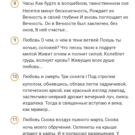
Часы Как будто в волшебном, таинственном сне
Несется минут бесконечность, Рождает их
Вечность в своей глубине И вновь поглощает их
Вечность. Он в Вечности был заключен, без
оков, В ней счастье…
Любовь О чем, о чем в тени ветвей Поешь ты
ночью, соловей? Что песнь твою к подруге
милой Живит огнем и полнит силой, Колеблет
грудь, волнует кровь? Живущих всех душа:
любовь….
Любовь и смерть Три сонета I Под строгим
куполом, обнявшись, облака легли задумчивой,
готическою аркой, как красный взгляд лампад,
застенчиво-неяркий дрожит вечерний луч, лиясь
издалека. Тогда в священные вступаю я века;
как мрамор…
Любовь Снова воздух пьяного марта, Снова
ночь моего обручения. Селениты на крыше
играют в карты, И я попросил разрешения. У