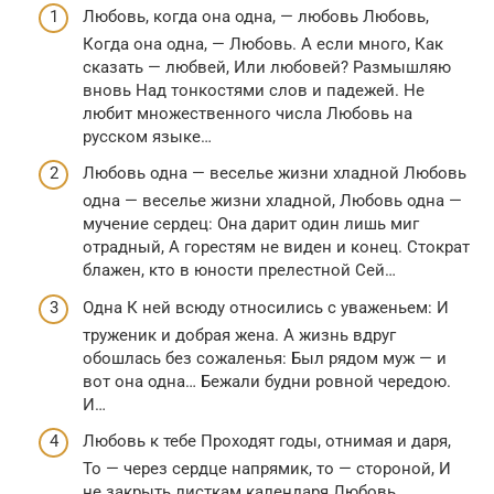
Любовь, когда она одна, — любовь Любовь,
Когда она одна, — Любовь. А если много, Как
сказать — любвей, Или любовей? Размышляю
вновь Над тонкостями слов и падежей. Не
любит множественного числа Любовь на
русском языке…
Любовь одна — веселье жизни хладной Любовь
одна — веселье жизни хладной, Любовь одна —
мучение сердец: Она дарит один лишь миг
отрадный, А горестям не виден и конец. Стократ
блажен, кто в юности прелестной Сей…
Одна К ней всюду относились с уваженьем: И
труженик и добрая жена. А жизнь вдруг
обошлась без сожаленья: Был рядом муж — и
вот она одна… Бежали будни ровной чередою.
И…
Любовь к тебе Проходят годы, отнимая и даря,
То — через сердце напрямик, то — стороной, И
не закрыть листкам календаря Любовь,