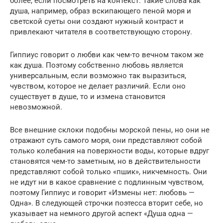
более, если посмотреть на контекст. Такие слова как
душа, например, образ вскипающего пеной моря и
светской суеты они создают нужный контраст и
привлекают читателя в соответствующую сторону.
Гиппиус говорит о любви как чем-то вечном таком же
как душа. Поэтому собственно любовь является
универсальным, если возможно так выразиться,
чувством, которое не делает различий. Если оно
существует в душе, то и измена становится
невозможной.
Все внешние склоки подобны морской пены, но они не
отражают суть самого моря, они представляют собой
только колебания на поверхности воды, которые вдруг
становятся чем-то заметным, но в действительности
представляют собой только «пшик», никчемность. Они
не идут ни в какое сравнение с подлинным чувством,
поэтому Гиппиус и говорит «Измены нет: любовь —
Одна». В следующей строчки поэтесса вторит себе, но
указывает на немного другой аспект «Душа одна —