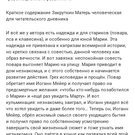
Краткое содержание Закруткин Матерь человеческая
для читательского дневника
И всё же у автора есть надежда и для стариков (повара,
пса и клавесина), и особенно для юной Марии. Эта
надежда не привязана к капризам всемирной истории,
но крепко связана с совестью, данной человеку как
образ вечности. И вот завязка: неспокойная совесть
повара выгоняет Марию на улицу. Мария приводит в
дом незнакомца, и с этого собственно и начинается
развитие действия. Грех исповедан и прощён. Повар
обретает имя Иоганн Мейер и получает право на
предсмертные желания: «чтобы кто-нибудь позаботился
о Марии» и «ещё раз увидеть Марту». И вот
кульминация: незнакомец заиграл, и Иоганн увидел всё
что хотел увидеть и даже более того… Теперь он, Иоганн
Мейер, обрёл искомый смысл своего уходящего бытия
и получил право по собственному усмотрению
завершить свой жизненный сюжет и тоже узнать имя
незнакомца. Оно даётся в конце как развязка всей этой