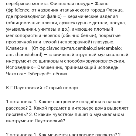
серебряная монета. Фаянсовая посуда– Фаянс
(фр.faïence, от названия итальянского города Фаэнца,
где производился фаянс) — керамические изделия
(облицовочные плитки, архитектурные детали, посуда,
умывальники, унитазы и др.), имеющие плотный
мелкопористый черепок (обычно белый), покрытые
прозрачной или глухой (непрозрачной) глазурью.
Клавесин– (От фр.clavecin;итал.cembalo,clavicembalo;
англ.harpsichord) — клавишный струнный музыкальный
инструмент со щипковым способомзвукоизвлечения.
Исповедник– Священник, принимающий исповедь.
Чахотка– Туберкулёз лёгких.
К.Г.Паустовский «Старый повар»
1 остановка 1. Какое настроение создаётся в начале
рассказа? 2. Какой предмет в интерьере дома выделяет
писатель? 3. С каким чувством пишет о музыкальном
инструменте Паустовский?
2 остановка 1. Как меняется настроение рассказа? 2.