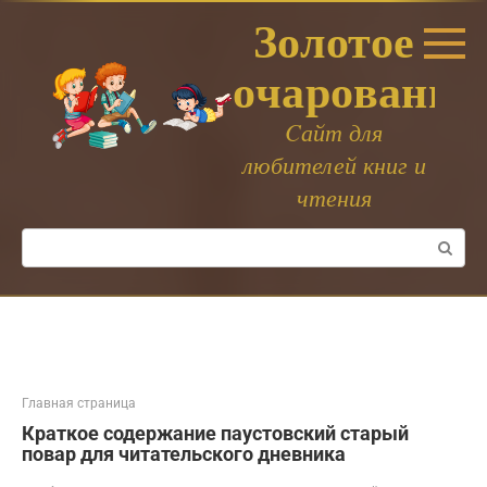
Перейти
Золотое
к
контенту
очарование
Cайт для
любителей книг и
чтения
Поиск:
Главная страница
Краткое содержание паустовский старый
повар для читательского дневника