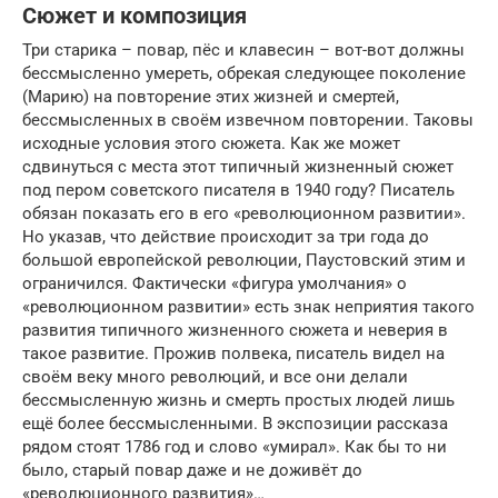
Сюжет и композиция
Три старика – повар, пёс и клавесин – вот-вот должны
бессмысленно умереть, обрекая следующее поколение
(Марию) на повторение этих жизней и смертей,
бессмысленных в своём извечном повторении. Таковы
исходные условия этого сюжета. Как же может
сдвинуться с места этот типичный жизненный сюжет
под пером советского писателя в 1940 году? Писатель
обязан показать его в его «революционном развитии».
Но указав, что действие происходит за три года до
большой европейской революции, Паустовский этим и
ограничился. Фактически «фигура умолчания» о
«революционном развитии» есть знак неприятия такого
развития типичного жизненного сюжета и неверия в
такое развитие. Прожив полвека, писатель видел на
своём веку много революций, и все они делали
бессмысленную жизнь и смерть простых людей лишь
ещё более бессмысленными. В экспозиции рассказа
рядом стоят 1786 год и слово «умирал». Как бы то ни
было, старый повар даже и не доживёт до
«революционного развития»…