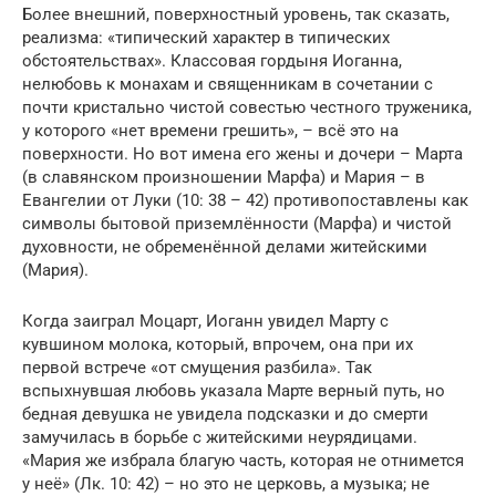
Более внешний, поверхностный уровень, так сказать,
реализма: «типический характер в типических
обстоятельствах». Классовая гордыня Иоганна,
нелюбовь к монахам и священникам в сочетании с
почти кристально чистой совестью честного труженика,
у которого «нет времени грешить», – всё это на
поверхности. Но вот имена его жены и дочери – Марта
(в славянском произношении Марфа) и Мария – в
Евангелии от Луки (10: 38 – 42) противопоставлены как
символы бытовой приземлённости (Марфа) и чистой
духовности, не обременённой делами житейскими
(Мария).
Когда заиграл Моцарт, Иоганн увидел Марту с
кувшином молока, который, впрочем, она при их
первой встрече «от смущения разбила». Так
вспыхнувшая любовь указала Марте верный путь, но
бедная девушка не увидела подсказки и до смерти
замучилась в борьбе с житейскими неурядицами.
«Мария же избрала благую часть, которая не отнимется
у неё» (Лк. 10: 42) – но это не церковь, а музыка; не