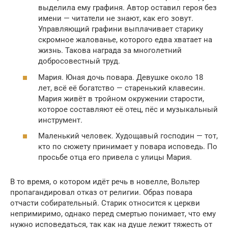
выделила ему графиня. Автор оставил героя без
имени — читатели не знают, как его зовут.
Управляющий графини выплачивает старику
скромное жалованье, которого едва хватает на
жизнь. Такова награда за многолетний
добросовестный труд.
Мария. Юная дочь повара. Девушке около 18
лет, всё её богатство — старенький клавесин.
Мария живёт в тройном окружении старости,
которое составляют её отец, пёс и музыкальный
инструмент.
Маленький человек. Худощавый господин — тот,
кто по сюжету принимает у повара исповедь. По
просьбе отца его привела с улицы Мария.
В то время, о котором идёт речь в новелле, Вольтер
пропагандировал отказ от религии. Образ повара
отчасти собирательный. Старик относится к церкви
непримиримо, однако перед смертью понимает, что ему
нужно исповедаться, так как на душе лежит тяжесть от