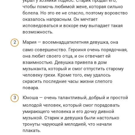
украл у хозяйки поднос. Старик продал его,
чтобы помочь любимой жене, которая сильно
болела. Но это ее не спасло, поэтому воровство
оказалось напрасным. Он мечтает
исповедоваться и вскоре ему выпадает такая
возможность.
Мария — восемнадцатилетняя девушка, она
само совершенство. Героиня очень порядочная,
она любит своего отца, и он отвечает ей
взаимностью. Девушка привела в дом
музыканта, который и смог отпустить старому
человеку грехи. Кроме того, ему удалось
скрасить последние часы жизни слепого
повара.
Юноша — очень талантливый, добрый и простой
молодой человек, который смог порадовать
умирающего человека и его дочку дивной
музыкой. Старик и девушка были настолько
тронуты чарующей мелодией, что начали
плакать.