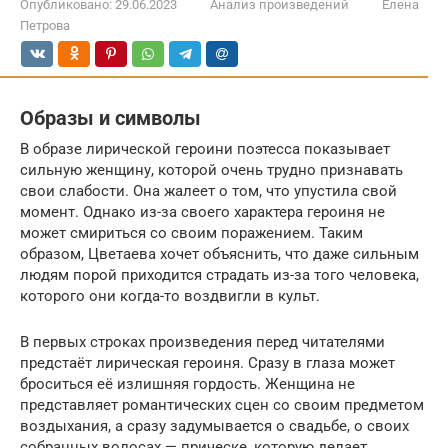
Опубликовано:
29.06.2023
Анализ произведений
Елена
Петрова
Образы и символы
В образе лирической героини поэтесса показывает
сильную женщину, которой очень трудно признавать
свои слабости. Она жалеет о том, что упустила свой
момент. Однако из-за своего характера героиня не
может смириться со своим поражением. Таким
образом, Цветаева хочет объяснить, что даже сильным
людям порой приходится страдать из-за того человека,
которого они когда-то воздвигли в культ.
В первых строках произведения перед читателями
предстаёт лирическая героиня. Сразу в глаза может
броситься её излишняя гордость. Женщина не
представляет романтических сцен со своим предметом
воздыхания, а сразу задумывается о свадьбе, о своих
собранных волосах — прическе, которую делает