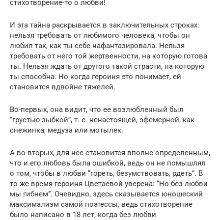
стихотворение-то о любви!
И эта тайна раскрывается в заключительных строках:
нельзя требовать от любимого человека, чтобы он
любил так, как ты себе нафантазировала. Нельзя
требовать от него той жертвенности, на которую готова
ты. Нельзя ждать от другого такой страсти, на которую
ты способна. Но когда героиня это понимает, ей
становится вдвойне тяжелей.
Во-первых, она видит, что ее возлюбленный был
“грустью зыбкой”, т. е. ненастоящей, эфемерной, как
снежинка, медуза или мотылек.
А во-вторых, для нее становится вполне определенным,
что и его любовь была ошибкой, ведь он не помышлял
о том, чтобы в любви “гореть, безумствовать, рдеть”. В
то же время героиня Цветаевой уверена: “Но без любви
мы гибнем”. Очевидно, здесь сказывается юношеский
максимализм самой поэтессы, ведь стихотворение
было написано в 18 лет, когда без любви