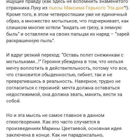
ищущие правду (как здесь не вспомнить знаменитого
странника Луку из
пьесы Максима Горького “На дне
”!).
Кроме того, в этом четверостишии уже не единичный
образ, а множество мотыльков, что подчеркивает, как
слишком многие хотели “видать не грезу, а земную
быль” и оставляли на своих пальцах их наряд – “зарей
раскрашенную пыль”.
И вдруг резкий переход: “Оставь полет снежинкам с
мотыльками…!” Героиня убеждена в том, что нельзя
мечту воплотить в действительность, потому что все,
что становится обыденностью, гибнет, так и не
превратившись в реальность. Наверное, трудно не
согласиться с героиней: мечта должна оставаться
недостижимой, она должна звать, манить, вести за
собой.
Но и эта мысль не самое главное в данном
стихотворении. Как это часто случается в
произведениях Марины Цветаевой, основная идея
заключена в конце. Как ни парадоксально,