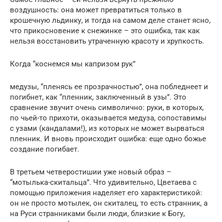
воздушность: она может превратиться только в
крошечную льдинку, и тогда на самом деле станет ясно,
что прикосновение к снежинке – это ошибка, так как
нельзя восстановить утраченную красоту и хрупкость.
Когда “коснемся мы капризом рук”
медузы, “пленясь ее прозрачностью”, она побледнеет и
погибнет, как “пленник, заключенный в узы”. Это
сравнение звучит очень символично: руки, в которых,
по чьей-то прихоти, оказывается медуза, сопоставимы
с узами (кандалами!), из которых не может вырваться
пленник. И вновь происходит ошибка: еще одно божье
создание погибает.
В третьем четверостишии уже новый образ –
“мотылька-скитальца”. Что удивительно, Цветаева с
помощью приложения наделяет его характеристикой:
он не просто мотылек, он скиталец, то есть странник, а
на Руси странниками были люди, близкие к Богу,