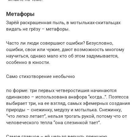
Метафоры
Зарёй раскрашенная пыль, в мотыльках-скитальцах
видать не грёзу – метафоры.
Часто ли люди совершают ошибки? Безусловно,
ошибки, свои или чужие, дают возможность многому
научиться, однако мало кто об этом задумывается,
особенно в юности.
Само стихотворение необычно
по форме: три первых четверостишия начинаются
одинаково – использована анафора “когда…”. Поэтесса
выбирает три, на ее взгляд, самых эфемерных создания
природы – снежинку, медузу и мотылька. Снежинку,
“что легко летает”, нельзя трогать рукой, потому что от
человеческого тепла “она слезинкой тает”.
Самое главное – ей нельзя вернуть прежнюю