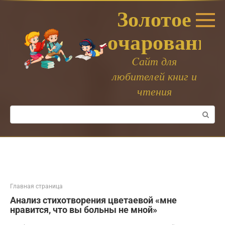
Перейти
Золотое
к
контенту
очарование
Cайт для
любителей книг и
чтения
Поиск:
Главная страница
Анализ стихотворения цветаевой «мне
нравится, что вы больны не мной»