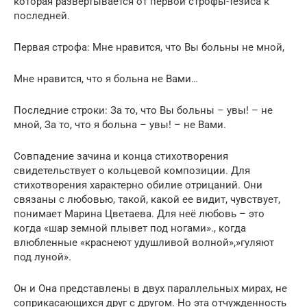
которая развертывается от первой строфы-тезиса к
последней.
Первая строфа: Мне нравится, что Вы больны не мной,
Мне нравится, что я больна не Вами…
Последние строки: За то, что Вы больны – увы! – не
мной, За то, что я больна – увы! – не Вами.
Совпадение зачина и конца стихотворения
свидетельствует о кольцевой композиции. Для
стихотворения характерно обилие отрицаний. Они
связаны с любовью, такой, какой ее видит, чувствует,
понимает Марина Цветаева. Для неё любовь – это
когда «шар земной плывет под ногами»., когда
влюбленные «краснеют удушливой волной»,»гуляют
под луной».
Он и Она представлены в двух параллельных мирах, не
соприкасающихся друг с другом. Но эта отчужденность