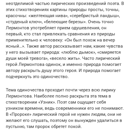
неотделимой частью лирических произведений поэта. В
этих стихотворениях картины природы просты, точны,
красочны: «желтеющая нива», «серебристый ландыш»,
«студеный ключ», «белеющие березы». Очень точно
Лермонтов употребляет прием одушевления, он
первый, кто стал привлекать сравнения из природы
применительно к человеку: «Он был похож на вечер
ясный…». Также автор рассказывает нам, какие чувства
у него вызывает природа: «люблю дымок», «смиряется
души моей тревога», «весело жить». Часто лирический
герой Лермонтова одинок, и именно природа помогает
автору раскрыть душу этого героя. И природа помогает
подчеркнуть это одиночество.
Тема одиночества проходит почти через всю лирику
Лермонтова. Наиболее полно раскрыта эта тема в
стихотворении «Узник». Поэт сам ощущает себя
узником времени, ведь современники его не понимают.
В «Пророке» лирический герой не нужен людям, они не
желают его слушать, поэтому он вынужден удалиться в
пустыню, там пророк обретет покой.