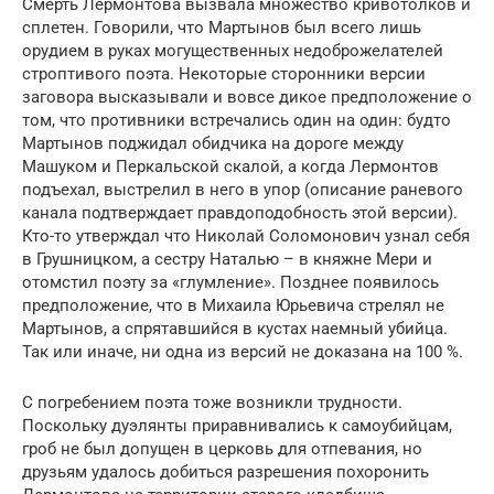
Смерть Лермонтова вызвала множество кривотолков и
сплетен. Говорили, что Мартынов был всего лишь
орудием в руках могущественных недоброжелателей
строптивого поэта. Некоторые сторонники версии
заговора высказывали и вовсе дикое предположение о
том, что противники встречались один на один: будто
Мартынов поджидал обидчика на дороге между
Машуком и Перкальской скалой, а когда Лермонтов
подъехал, выстрелил в него в упор (описание раневого
канала подтверждает правдоподобность этой версии).
Кто-то утверждал что Николай Соломонович узнал себя
в Грушницком, а сестру Наталью – в княжне Мери и
отомстил поэту за «глумление». Позднее появилось
предположение, что в Михаила Юрьевича стрелял не
Мартынов, а спрятавшийся в кустах наемный убийца.
Так или иначе, ни одна из версий не доказана на 100 %.
С погребением поэта тоже возникли трудности.
Поскольку дуэлянты приравнивались к самоубийцам,
гроб не был допущен в церковь для отпевания, но
друзьям удалось добиться разрешения похоронить