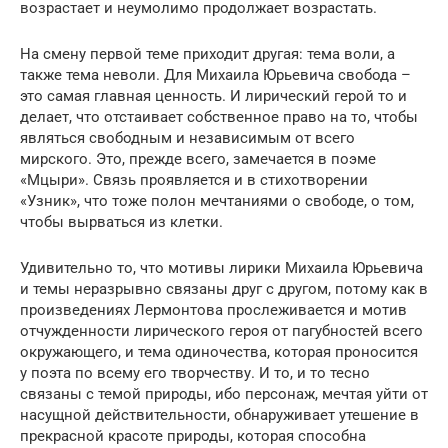
возрастает и неумолимо продолжает возрастать.
На смену первой теме приходит другая: тема воли, а
также тема неволи. Для Михаила Юрьевича свобода –
это самая главная ценность. И лирический герой то и
делает, что отстаивает собственное право на то, чтобы
являться свободным и независимым от всего
мирского. Это, прежде всего, замечается в поэме
«Мцыри». Связь проявляется и в стихотворении
«Узник», что тоже полон мечтаниями о свободе, о том,
чтобы вырваться из клетки.
Удивительно то, что мотивы лирики Михаила Юрьевича
и темы неразрывно связаны друг с другом, потому как в
произведениях Лермонтова прослеживается и мотив
отчужденности лирического героя от пагубностей всего
окружающего, и тема одиночества, которая проносится
у поэта по всему его творчеству. И то, и то тесно
связаны с темой природы, ибо персонаж, мечтая уйти от
насущной действительности, обнаруживает утешение в
прекрасной красоте природы, которая способна