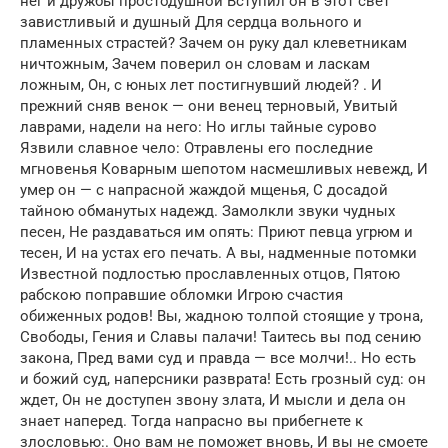
нег и дружбы простодушной Вступил он в этот свет
завистливый и душный Для сердца вольного и
пламенных страстей? Зачем он руку дал клеветникам
ничтожным, Зачем поверил он словам и ласкам
ложным, Он, с юных лет постигнувший людей? . И
прежний сняв венок — они венец терновый, Увитый
лаврами, надели на него: Но иглы тайные сурово
Язвили славное чело: Отравлены его последние
мгновенья Коварным шепотом насмешливых невежд, И
умер он — с напрасной жаждой мщенья, С досадой
тайною обманутых надежд. Замолкли звуки чудных
песен, Не раздаваться им опять: Приют певца угрюм и
тесен, И на устах его печать. А вы, надменные потомки
Известной подлостью прославленных отцов, Пятою
рабскою поправшие обломки Игрою счастия
обиженных родов! Вы, жадною толпой стоящие у трона,
Свободы, Гения и Славы палачи! Таитесь вы под сению
закона, Пред вами суд и правда — все молчи!.. Но есть
и божий суд, наперсники разврата! Есть грозный суд: он
ждет, Он не доступен звону злата, И мысли и дела он
знает наперед. Тогда напрасно вы прибегнете к
злословью:. Оно вам не поможет вновь, И вы не смоете