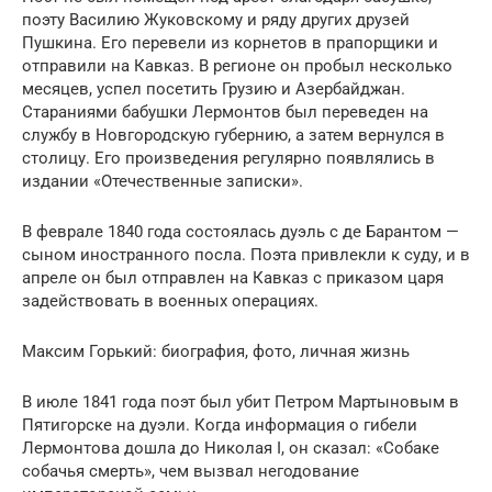
поэту Василию Жуковскому и ряду других друзей
Пушкина. Его перевели из корнетов в прапорщики и
отправили на Кавказ. В регионе он пробыл несколько
месяцев, успел посетить Грузию и Азербайджан.
Стараниями бабушки Лермонтов был переведен на
службу в Новгородскую губернию, а затем вернулся в
столицу. Его произведения регулярно появлялись в
издании «Отечественные записки».
В феврале 1840 года состоялась дуэль с де Бapaнтом —
сыном иностранного посла. Поэта привлекли к суду, и в
апреле он был отправлен на Кавказ с приказом царя
задействовать в военных операциях.
Максим Горький: биография, фото, личная жизнь
В июле 1841 года поэт был убит Петром Мартыновым в
Пятигорске на дуэли. Когда информация о гибели
Лермонтова дошла до Николая I, он сказал: «Собаке
собачья cмepть», чем вызвал негодование