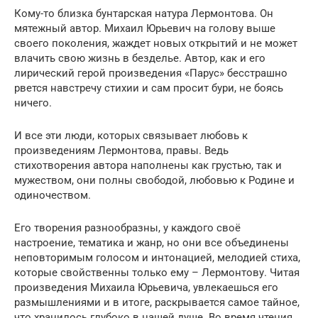
Кому-то близка бунтарская натура Лермонтова. Он
мятежный автор. Михаил Юрьевич на голову выше
своего поколения, жаждет новых открытий и не может
влачить свою жизнь в безделье. Автор, как и его
лирический герой произведения «Парус» бесстрашно
рвется навстречу стихии и сам просит бури, не боясь
ничего.
И все эти люди, которых связывает любовь к
произведениям Лермонтова, правы. Ведь
стихотворения автора наполнены как грустью, так и
мужеством, они полны свободой, любовью к Родине и
одиночеством.
Его творения разнообразны, у каждого своё
настроение, тематика и жанр, но они все объединены
неповторимым голосом и интонацией, мелодией стиха,
которые свойственны только ему – Лермонтову. Читая
произведения Михаила Юрьевича, увлекаешься его
размышлениями и в итоге, раскрывается самое тайное,
что хранилось глубоко в нашей душе. Во время чтения