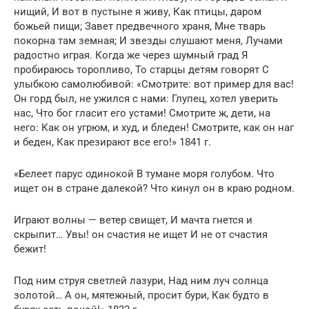
нищий, И вот в пустыне я живу, Как птицы, даром
божьей пищи; Завет предвечного храня, Мне тварь
покорна там земная; И звезды слушают меня, Лучами
радостно играя. Когда же через шумный град Я
пробираюсь торопливо, То старцы детям говорят С
улыбкою самолюбивой: «Смотрите: вот пример для вас!
Он горд был, не ужился с нами: Глупец, хотел уверить
нас, Что бог гласит его устами! Смотрите ж, дети, на
него: Как он угрюм, и худ, и бледен! Смотрите, как он наг
и беден, Как презирают все его!» 1841 г.
«Белеет парус одинокой В тумане моря гoлyбом. Что
ищет он в стране далекой? Что кинул он в краю родном.
Играют волны — ветер свищет, И мачта гнется и
скрыпит… Увы! он счастия не ищет И не от счастия
бежит!
Под ним струя светлей лазури, Над ним луч солнца
золотой… А он, мятежный, просит бури, Как будто в