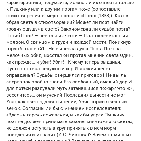
характеристи­ки; подумайте, можно ли их отнести только
к Пушкину или к другим поэтам тоже (сопоставьте
стихотворения «Смерть по­эта» и «Поэт» (1838)). Каков
образ света в стихотворении? Может ли поэт найти
«родную душу» в свете? Закономерна ли судьба поэта?
Погиб Поэт! — невольник чести — Пал, оклеветанный
молвой, С свинцом в груди и жаждой мести, Поникнув
гордой головой1.. Не вынесла душа Поэта Позора
мелочных обид, Восстал он против мнений света Один,
как прежде… и убит! Убит!.. К чему теперь рыданья,
Пустых похвал ненужный хор И жалкий лепет
оправданья? Судьбы свершился приговор1 Не вы ль
сперва так злобно гнали Его свободный, смелый дар И
для потехи раздували Чуть затаившийся пожар? Что ж?.,
веселитесь… он мучений Последних вынести не мог:
Угас, как светоч, дивный гений, Увял торжественный
венок. Согласны ли бы с мнением исследователя:
«Здесь и горечь сожа­ления, и как бы упрек Пушкину:
поэт не должен принимать законы «ничтожного света»,
не должен вступать в круг принятых в нем норм
поведения и морали» (И.С. Чистова)? Зачем от мирных