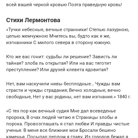
всей вашей черной кровью Поэта праведную кровь!
Стихи Лермонтова
«Тучки небесные, вечные странники! Степью лазурною,
цепью жемчужною Мчитесь вы, будто как я же,
изгнанники С милого севера в сторону южную.
Кто же вас гонит: судьбы ли решение? Зависть ли
тайная? злоба ль открытая? Или на вас тяготит
преступление? Или друзей клевета ядовитая?
Нет, вам наскучили нивы бесплодные… Чужды вам
страсти и чужды страдания; Вечно холодные, вечно
свободные, Нет у вас родины, нет вам изгнания.» 1840 г.
«С тех пор как вечный судия Мне дал всеведенье
пророка, В очах людей читаю я Страницы злобы и
порока. Провозглашать я стал любви И правды чистые
ученья: В меня все ближние мои Бросали бешено
каменья. Посыпал пеплом я главу, Из городов бежал я