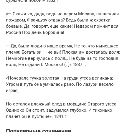
бурях есть покой!» 1832 г.
«— Скажи-ка, дядя, ведь не даром Москва, спаленная
пожаром, Французу отдана? Ведь были ж схватки
боевые, Да, говорят, еще какие! Недаром помнит вся
Россия Про день Бородина!
— Да, были люди в наше время, Не то, что нынешнее
племя: Богатыри — не вы! Плохая им досталась доля:
Немногие вернулись с поля… Не будь на то господня
воля, Не отдали б Москвы! (. )» 1837 г.
«Ночевала тучка золотая На гpyди утеса-великана;
Утром в путь она умчалась рано, По лазури весело
играя;
Но остался влажный след в морщине Старого утеса.
Одиноко Он стоит, задумался глубоко, И тихонько
плачет он в пустыне». 1841 г.
Популярные сочинения