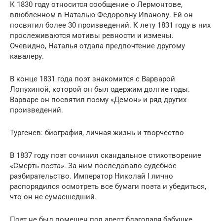
К 1830 году относится сообщение о Лермонтове,
влюбленном в Наталью Федоровну Иванову. Ей он
посвятил более 30 произведений. К лету 1831 году в них
прослеживаются мотивы ревности и измены.
Очевидно, Наталья отдала предпочтение другому
кавалеру.
В конце 1831 года поэт знакомится с Варварой
Лопухиной, которой он был одержим долгие годы.
Варваре он посвятил поэму «Демон» и ряд других
произведений.
Тургенев: биография, личная жизнь и творчество
В 1837 году поэт сочинил скандальное стихотворение
«Cмepть поэта». За ним последовало судебное
разбирательство. Император Николай I лично
распорядился осмотреть все бумаги поэта и убедиться,
что он не cyмacшедший.
Поэт не был помещен под арест благодаря бабушке,