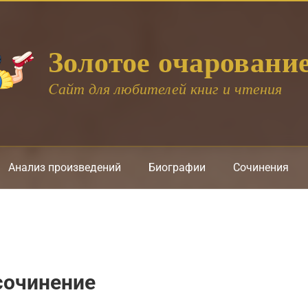
Золотое очаровани
Cайт для любителей книг и чтения
Анализ произведений
Биографии
Сочинения
сочинение