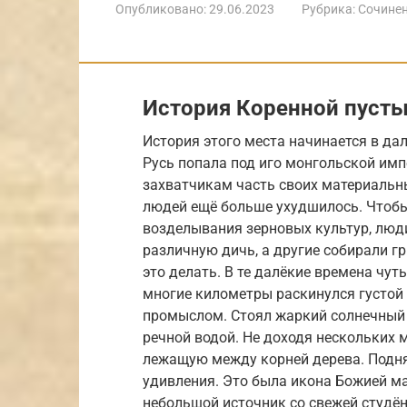
Опубликовано:
29.06.2023
Рубрика:
Сочине
История Коренной пуст
История этого места начинается в да
Русь попала под иго монгольской имп
захватчикам часть своих материальны
людей ещё больше ухудшилось. Чтобы 
возделывания зерновых культур, люд
различную дичь, а другие собирали г
это делать. В те далёкие времена чуть
многие километры раскинулся густой
промыслом. Стоял жаркий солнечный 
речной водой. Не доходя нескольких 
лежащую между корней дерева. Подня
удивления. Это была икона Божией ма
небольшой источник со свежей студён