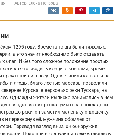
ния
Автор:
Елена Петрова
ыни
лёком 1295 году. Времена тогда были тяжёлые.
ерии, а это значит необходимо было отдавать
х благ. И без того сложное положение простых
хоть как-то сводить концы с концами, кроме
и промышляли в лесу. Одни ставили капканы на
рибы и ягоды, благо лесные массивы позволяли
 севернее Курска, в верховьях реки Тускарь, на
 лес. Однажды жители Рыльска занимались в нём
день и один из них решил умыться прохладной
метров до реки, он заметил маленькую дощечку,
в и перевернув её, мужчина обомлел от
тери. Переведя взгляд вниз, он обнаружил
ой водой. Подошли его друзья и тоже удивились