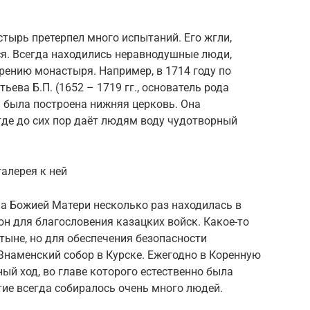
тырь претерпел много испытаний. Его жгли,
ся. Всегда находились неравнодушные люди,
ению монастыря. Например, в 1714 году по
ва Б.П. (1652 – 1719 гг., основатель рода
 была построена нижняя церковь. Она
 где до сих пор даёт людям воду чудотворный
алерея к ней
а Божией Матери несколько раз находилась в
он для благословения казацких войск. Какое-то
тыне, но для обеспечения безопасности
наменский собор в Курске. Ежегодно в Коренную
ый ход, во главе которого естественно была
тие всегда собиралось очень много людей.