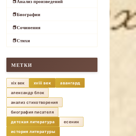
Анализ произведений
Биографии
Сочинения
Стихи
МЕТКИ
xix век
xviii век
авангард
александр блок
анализ стихотворения
биография писателя
детская литература
есенин
история литературы