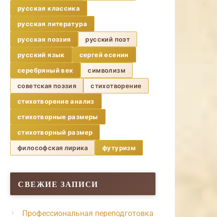
русская классика
русская литература
русская поэзия
русский поэт
русский язык
сергей есенин
серебряный век
символизм
советская поэзия
стихотворение
стихотворение анализ
стихотворные размеры
стихотворный размер
философская лирика
футуризм
СВЕЖИЕ ЗАПИСИ
Профессиональная переподготовка