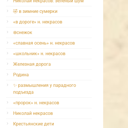
Николай некрасов: зелёный шум
🤣 в зимние сумерки
«в дороге» н. некрасов
❄️снежок
«славная осень» н. некрасов
«школьник» н. некрасов
Железная дорога
Родина
✨ размышления у парадного
подъезда
«пророк» н. некрасов
Николай некрасов
Крестьянские дети