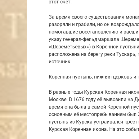
этот счёт.
За время своего существования монас
разоряли и грабили, но он возрождал
помогавшие восстановлению и расшир
указу генерал-фельдмаршала Шереметье
«Шереметьевых») в Коренной пустыни
расположена на берегу реки Тускарь,
источник.
Коренная пустынь, нижняя церковь и г
В разные годы Курская Коренная икон
Москве. В 1676 году её вывозили на Д
время она была в самой Коренной пус
основным её местопребыванием был З
пустынь из Курска устраивался крёстн
Курская Коренная икона. На это собы