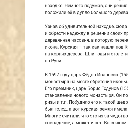
находке. Немного подумав, они решил
положили её в дупло большого дерева
Узнав об удивительной находке, сюда
и обрести надежду в решении своих п
деревянная часовня, в которую перен
икона. Курская – так как нашли под 
на корнях дерева. Шли годы и столет
по Руси.
В 1597 году царь Фёдор Иванович (155
монастыря на месте обретения иконы
Его преемник, царь Борис Годунов (155
становлении нового монастыря. Он по
ризы и т.п. Побудило его к такой щедр
был голод, а вот курская земля имела
Многие считали, что это из-за чудот
совпадение, а может и нет. Во всяком