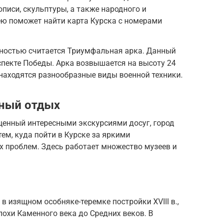
иси, скульптуры, а также народного и
ею поможет найти карта Курска с номерами
ностью считается Триумфальная арка. Данный
пекте Победы. Арка возвышается на высоту 24
находятся разнообразные виды военной техники.
ьный отдых
енный интересными экскурсиями досуг, город
ем, куда пойти в Курске за яркими
х проблем. Здесь работает множество музеев и
в изящном особняке-теремке постройки XVIII в.,
похи Каменного века до Средних веков. В