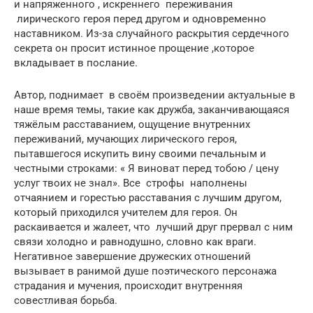
и напряженного , искреннего переживания
лирического героя перед другом и одновременно
наставником. Из-за случайного раскрытия сердечного
секрета он просит истинное прощение ,которое
вкладывает в послание.
Автор, поднимает в своём произведении актуальные в
наше время темы, такие как дружба, заканчивающаяся
тяжёлым расставанием, ощущение внутренних
переживаний, мучающих лирического героя,
пытавшегося искупить вину своими печальным и
честными строками: « Я виноват перед тобою / цену
услуг твоих не знал». Все строфы наполнены
отчаянием и горестью расставания с лучшим другом,
который приходился учителем для героя. Он
раскаивается и жалеет, что лучший друг прервал с ним
связи холодно и равнодушно, словно как враги.
Негативное завершение дружеских отношений
вызывает в ранимой душе поэтического персонажа
страдания и мучения, происходит внутренняя
совестливая борьба.