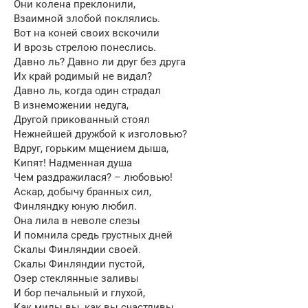
Они колена преклонили,
Взаимной злобой поклялись.
Вот на коней своих вскочили
И врозь стрелою понеслись.
Давно ль? Давно ли друг без друга
Их край родимый не видал?
Давно ль, когда один страдал
В изнеможении недуга,
Другой прикованный стоял
Нежнейшей дружбой к изголовью?
Вдруг, горьким мщением дыша,
Кипят! Надменная душа
Чем раздражилася? – любовью!
Аскар, добычу бранных сил,
Финляндку юную любил.
Она лила в неволе слезы
И помнила средь грустных дней
Скалы Финляндии своей.
Скалы Финляндии пустой,
Озер стеклянные заливы
И бор печальный и глухой,
Как милы вы, как вы счастливы