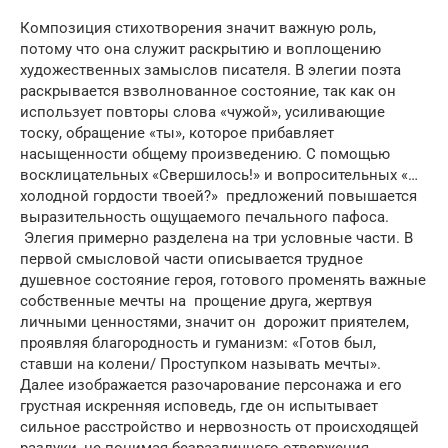
Композиция стихотворения значит важную роль,
потому что она служит раскрытию и воплощению
художественных замыслов писателя. В элегии поэта
раскрывается взволнованное состояние, так как он
использует повторы слова «чужой», усиливающие
тоску, обращение «ты», которое прибавляет
насыщенности общему произведению. С помощью
восклицательных «Свершилось!» и вопросительных «…
холодной гордости твоей?» предложений повышается
выразительность ощущаемого печального пафоса.
Элегия примерно разделена на три условные части. В
первой смысловой части описывается трудное
душевное состояние героя, готового променять важные
собственные мечты на прощение друга, жертвуя
личными ценностями, значит он дорожит приятелем,
проявляя благородность и гуманизм: «Готов был,
ставши на колени/ Проступком называть мечты».
Далее изображается разочарование персонажа и его
грустная искренняя исповедь, где он испытывает
сильное расстройство и нервозность от происходящей
разлуки, не понимая безразличного отвержения