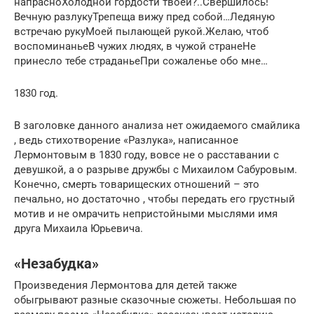
напрасноХолодной гордости твоей?..Свершилось!
Вечную разлукуТрепеща вижу пред собой…Ледяную
встречаю рукуМоей пылающей рукой.Желаю, чтоб
воспоминаньеВ чужих людях, в чужой странеНе
принесло тебе страданьеПри сожаленье обо мне…
1830 год.
В заголовке данного анализа нет ожидаемого смайлика
, ведь стихотворение «Разлука», написанное
Лермонтовым в 1830 году, вовсе не о расставании с
девушкой, а о разрыве дружбы с Михаилом Сабуровым.
Конечно, смерть товарищеских отношений – это
печально, но достаточно , чтобы передать его грустный
мотив и не омрачить непристойными мыслями имя
друга Михаила Юрьевича.
«Незабудка»
Произведения Лермонтова для детей также
обыгрывают разные сказочные сюжеты. Небольшая по