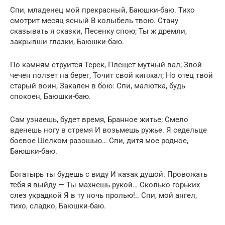
Спи, младенец мой прекрасный, Баюшки-баю. Тихо
смотрит месяц ясный В колыбель твою. Стану
сказывать я сказки, Песенку спою; Ты ж дремли,
закрывши глазки, Баюшки-баю.
По камням струится Терек, Плещет мутный вал; Злой
чечен ползет на берег, Точит свой кинжал; Но отец твой
старый воин, Закален в бою: Спи, малютка, будь
спокоен, Баюшки-баю.
Сам узнаешь, будет время, Бранное житье; Смело
вденешь ногу в стремя И возьмешь ружье. Я седельце
боевое Шелком разошью… Спи, дитя мое родное,
Баюшки-баю.
Богатырь ты будешь с виду И казак душой. Провожать
тебя я выйду — Ты махнешь рукой… Сколько горьких
слез украдкой Я в ту ночь пролью!.. Спи, мой ангел,
тихо, сладко, Баюшки-баю.