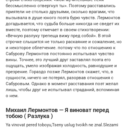
бессмысленно отвергнул ты». Поэтому расставались
приятели не столько друзьями, сколько врагами, что
вызывала в душе юного поэта бурю чувств. Лермонтов
догадывается, что судьба больше никогда не сведет их
вместе, поэтому отмечает в своем стихотворении:
«Вечную разлуку трепеща вижу пред собой». В этой
строчке слышится не только раскаяние и сожаление, но
и некоторое облегчение. потому что по отношению к
Сабурову Лермонтов постоянно испытывал чувство
вины. Точнее, это лучший друг заставлял поэта его
ощущать, умело изображая холодность, равнодушие и
презрение. Гораздо позже Лермонтов скажет, что, в
сущности, ничего не потерял, разорвав отношения с
Сабуровым. Однако в момент расставания поэт желал
лишь, чтобы друг не испытывал страданий, вспоминая
о нем.
Михаил Лермонтов — Я виноват перед
тобою ( Разлука )
Ya vinovat pered toboyu,Tseny uslug tvoikh ne znal.Slezami