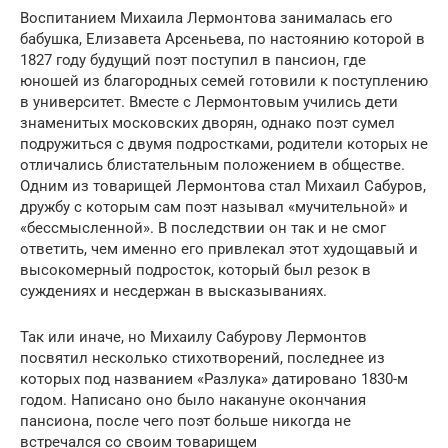
Воспитанием Михаила Лермонтова занималась его
бабушка, Елизавета Арсеньева, по настоянию которой в
1827 году будущий поэт поступил в пансион, где
юношей из благородных семей готовили к поступлению
в университет. Вместе с Лермонтовым учились дети
знаменитых московских дворян, однако поэт сумел
подружиться с двумя подростками, родители которых не
отличались блистательным положением в обществе.
Одним из товарищей Лермонтова стал Михаил Сабуров,
дружбу с которым сам поэт называл «мучительной» и
«бессмысленной». В последствии он так и не смог
ответить, чем именно его привлекал этот худощавый и
высокомерный подросток, который был резок в
суждениях и несдержан в высказываниях.
Так или иначе, но Михаилу Сабурову Лермонтов
посвятил несколько стихотворений, последнее из
которых под названием «Разлука» датировано 1830-м
годом. Написано оно было накануне окончания
пансиона, после чего поэт больше никогда не
встречался со своим товарищем