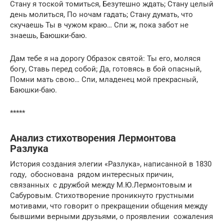
Стану я тоской томиться, Безутешно ждать; Стану целый
день молиться, По ночам гадать; Стану думать, что
скучаешь Ты в чужом краю… Спи ж, пока забот не
знаешь, Баюшки-баю.
Дам тебе я на дорогу Образок святой: Ты его, моляся
богу, Ставь перед собой; Да, готовясь в бой опасный,
Помни мать свою… Спи, младенец мой прекрасный,
Баюшки-баю.
*****
Анализ стихотворения Лермонтова
Разлука
История создания элегии «Разлука», написанной в 1830
году, обоснована рядом интересных причин,
связанных с дружбой между М.Ю.Лермонтовым и
Сабуровым. Стихотворение проникнуто грустными
мотивами, что говорит о прекращении общения между
бывшими верными друзьями, о проявлении сожаления