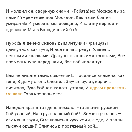
И молвил он, сверкнув очами: «Ребята! не Москва ль за
нами? Умремте же под Москвой, Как наши братья
умирали!» И умереть мы обещали, И клятву верности
сдержали Мы в Бородинский бой.
Ну ж был денек! Сквозь дым летучий Французы
двинулись, как тучи, И всё на наш редут. Уланы с
пестрыми значками, Драгуны с конскими хвостами, Все
промелькнули перед нами, Все побывали тут.
Вам не видать таких сражений!.. Носились знамена, как
тени, В дыму огонь блестел, Звучал булат, картечь
визжала, Рука бойцов колоть устала, И
ядрам пролетать
мешала
Гора кровавых тел.
Изведал враг в тот день немало, Что значит русский
бой удалый, Наш рукопашный бой!.. Земля тряслась —
как наши груди, Смешались в кучу кони, люди, И залпы
тысячи орудий Слились в протяжный вой…