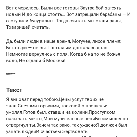
Вот смерклось. Были все готовы Заутра бой затеять
новый И до конца стоять… Вот затрещали барабаны — И
отступили бусурманы. Тогда считать мы стали раны,
Товарищей считать.
Да, были люди в наше время, Могучее, лихое племя:
Богатыри — не вы. Плохая им досталась доля:
Немногие вернулись с поля. Когда б на то не божья
воля, Не отдали б Москвы!
*****
Текст
Я виноват перед тобою,Цены услуг твоих не
знал.Слезами горькими, тоскоюЯ о прощеньи
умолял,Готов был, ставши на колени,Проступком
называть мечты;Мои мучительные пениБессмысленно
отвергнул ты.Зачем так рано, так ужасноЯ должен был
узнать людейИ счастьем жертвовать