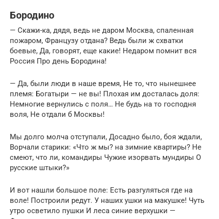
Бородино
— Скажи-ка, дядя, ведь не даром Москва, спаленная
пожаром, Французу отдана? Ведь были ж схватки
боевые, Да, говорят, еще какие! Недаром помнит вся
Россия Про день Бородина!
— Да, были люди в наше время, Не то, что нынешнее
племя: Богатыри — не вы! Плохая им досталась доля:
Немногие вернулись с поля… Не будь на то господня
воля, Не отдали б Москвы!
Мы долго молча отступали, Досадно было, боя ждали,
Ворчали старики: «Что ж мы? на зимние квартиры? Не
смеют, что ли, командиры Чужие изорвать мундиры О
русские штыки?»
И вот нашли большое поле: Есть разгуляться где на
воле! Построили редут. У наших ушки на макушке! Чуть
утро осветило пушки И леса синие верхушки —