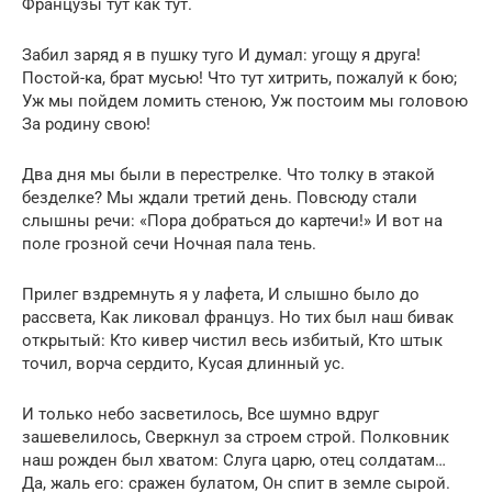
Французы тут как тут.
Забил заряд я в пушку туго И думал: угощу я друга!
Постой-ка, брат мусью! Что тут хитрить, пожалуй к бою;
Уж мы пойдем ломить стеною, Уж постоим мы головою
За родину свою!
Два дня мы были в перестрелке. Что толку в этакой
безделке? Мы ждали третий день. Повсюду стали
слышны речи: «Пора добраться до картечи!» И вот на
поле грозной сечи Ночная пала тень.
Прилег вздремнуть я у лафета, И слышно было до
рассвета, Как ликовал француз. Но тих был наш бивак
открытый: Кто кивер чистил весь избитый, Кто штык
точил, ворча сердито, Кусая длинный ус.
И только небо засветилось, Все шумно вдруг
зашевелилось, Сверкнул за строем строй. Полковник
наш рожден был хватом: Слуга царю, отец солдатам…
Да, жаль его: сражен булатом, Он спит в земле сырой.