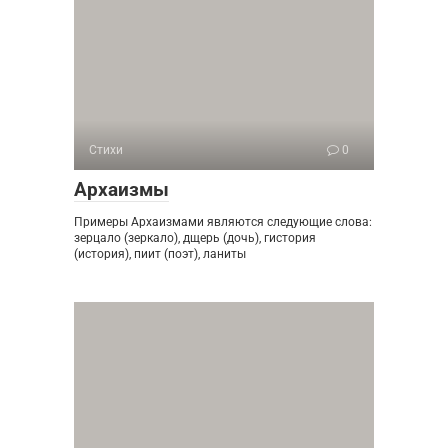
Стихи
0
Архаизмы
Примеры Архаизмами являются следующие слова:
зерцало (зеркало), дщерь (дочь), гистория
(история), пиит (поэт), ланиты