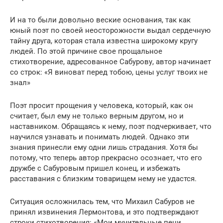
И на то были довольно веские основания, так как
юный поэт по своей неосторожности выдал сердечную
тайну друга, которая стала известна широкому кругу
людей. По этой причине свое прощальное
стихотворение, адресованное Сабурову, автор начинает
со строк: «Я виноват перед тобою, цены услуг твоих не
знал»
Поэт просит прощения у человека, который, как он
считает, был ему не только верным другом, но и
наставником. Обращаясь к нему, поэт подчеркивает, что
научился узнавать и понимать людей. Однако эти
знания принесли ему одни лишь страдания. Хотя бы
потому, что теперь автор прекрасно осознает, что его
дружбе с Сабуровым пришел конец, и избежать
расставания с близким товарищем нему не удастся.
Ситуация осложнилась тем, что Михаил Сабуров не
принял извинения Лермонтова, и это подтверждают
строки стихотворения: «Мои мучительные пени