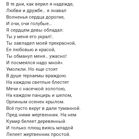
В те дни, как верил я надежде,
Любви и дружбе… я знавал
Волненья сердца дорогие,
И очи, очи голубые…
Я сердцем девы обладал:
Ты у меня его украл!..
Ты завладел моей прекрасной,
Ее любовью и красой,
Ты обманул меня… ужасно!
И посмеялся надо мной».
Умолкли. Но еще стоят
В душе терзаемы враждою.
На каждом светлые блестят
Мечи с насечкой золотою,
На каждом панцирь и шелом,
Орлиным осенен крылом.
Всё пусто вкруг в дали туманной.
Пред ними жертвенник. На нем
Кумир белеет деревянный.
И только плющ виясь младой
Лелеет жертвенник простой.