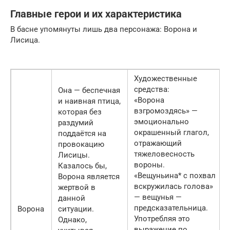
Главные герои и их характеристика
В басне упомянуты лишь два персонажа: Ворона и
Лисица.
Художественные
средства:
Она — беспечная
«Ворона
и наивная птица,
взгромоздясь» —
которая без
эмоционально
раздумий
окрашенный глагол,
поддаётся на
отражающий
провокацию
тяжеловесность
Лисицы.
вороны.
Казалось бы,
«Вещуньина* с похвал
Ворона является
вскружилась голова»
жертвой в
— вещунья —
данной
предсказательница.
Ворона
ситуации.
Употребляя это
Однако,
выражение по