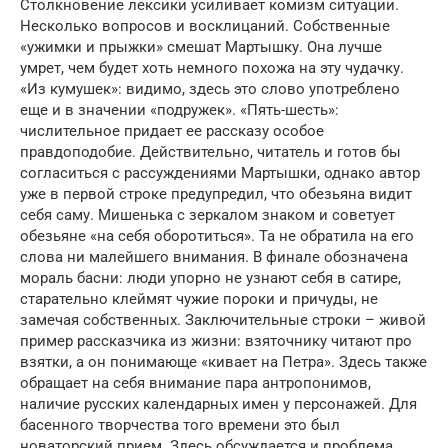
Столкновение лексики усиливает комизм ситуации.
Несколько вопросов и восклицаний. Собственные
«ужимки и прыжки» смешат Мартышку. Она лучше
умрет, чем будет хоть немного похожа на эту чудачку.
«Из кумушек»: видимо, здесь это слово употреблено
еще и в значении «подружек». «Пять-шесть»:
числительное придает ее рассказу особое
правдоподобие. Действительно, читатель и готов бы
согласиться с рассуждениями Мартышки, однако автор
уже в первой строке предупредил, что обезьяна видит
себя саму. Мишенька с зеркалом знаком и советует
обезьяне «на себя оборотиться». Та не обратила на его
слова ни малейшего внимания. В финале обозначена
мораль басни: люди упорно не узнают себя в сатире,
старательно клеймят чужие пороки и причуды, не
замечая собственных. Заключительные строки – живой
пример рассказчика из жизни: взяточнику читают про
взятки, а он понимающе «кивает на Петра». Здесь также
обращает на себя внимание пара антропонимов,
наличие русских календарных имен у персонажей. Для
басенного творчества того времени это был
новаторский прием. Здесь обсуждается и проблема