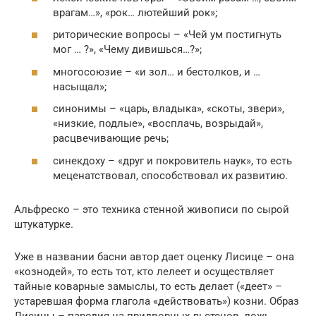
врагам…», «рок… лютейший рок»;
риторические вопросы – «Чей ум постигнуть
мог … ?», «Чему дивишься…?»;
многосоюзие – «и зол… и бестолков, и …
насыщал»;
синонимы – «царь, владыка», «скоты, звери»,
«низкие, подлые», «восплачь, возрыдай»,
расцвечивающие речь;
синекдоху – «друг и покровитель наук», то есть
меценатствовал, способствовал их развитию.
Альфреско – это техника стенной живописи по сырой
штукатурке.
Уже в названии басни автор дает оценку Лисице – она
«кознодей», то есть тот, кто лелеет и осуществляет
тайные коварные замыслы, то есть делает («деет» –
устаревшая форма глагола «действовать») козни. Образ
Лисицы – пародия на придворных льстецов, ложь