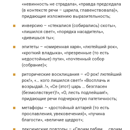
«невинность не страдала», «правда председала
(в контексте речи – царила, главенствовала)»,
придающие изложению выразительность;
инверсию – «стекалися (собирались) скоты»,
«лишился свет», «порядка насадитель»,
«дивишься ты»;
эпитеты – «смиренная харя», «лютейший рок»,
«кроткий владыка», «презренные (то есть
недостойные) пути», «почтенный собор
(собрание)»;
риторические восклицания – «О рок! лютейший
рок!», «… кого лишился свет!» «Восплачь и
возрыдай..!», «Се (этот) царь … безгласен
(безмолвствует)!», «О, лесть подлейшая!»,
придающие речи подчеркнутую патетичность;
метафоры – «достойный алтарей (то есть
прославления, увековечения)», «пучина
благости», «величие щедрот»;
лексические повторы – «Своим рабам …, своим