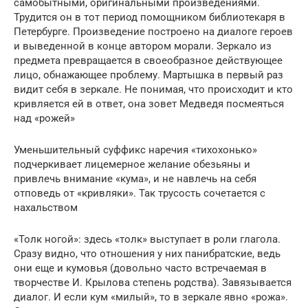
самобытными, оригинальными произведениями.
Трудится он в тот период помощником библиотекаря в
Петербурге. Произведение построено на диалоге героев
и выведенной в конце автором морали. Зеркало из
предмета превращается в своеобразное действующее
лицо, обнажающее проблему. Мартышка в первый раз
видит себя в зеркале. Не понимая, что происходит и кто
кривляется ей в ответ, она зовет Медведя посмеяться
над «рожей»
Уменьшительный суффикс наречия «тихохонько»
подчеркивает лицемерное желание обезьяны и
привлечь внимание «кума», и не навлечь на себя
отповедь от «кривляки». Так трусость сочетается с
нахальством
«Толк ногой»: здесь «толк» выступает в роли глагола.
Сразу видно, что отношения у них панибратские, ведь
они еще и кумовья (довольно часто встречаемая в
творчестве И. Крылова степень родства). Завязывается
диалог. И если кум «милый», то в зеркале явно «рожа».