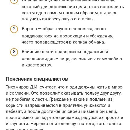
который для достижения цели готов восхвалять
кого-угодно самым наглым образом, пытаясь
получить интересующую его вещь.
Ворона — образ глупого человека, легко
поддающегося на провокации и убеждения,
часто попадающегося в капкан обмана.
Влиянию лести подвержены недалекие и
недальновидные лица, склонные к самолюбию
и хвастовству.
Пояснения специалистов
Тихомиров Д.И. считает, что люди должны жить в мире
и согласии. Это позволит оказывать пользу друг другу,
не прибегая к лести. Граждане низкие и подлые, из
корысти напрашиваются в приятели, унижаются и
лебезят, а после достижения своей низменной цели,
просто смеются над «товарищами», радуясь их простоте
и глупости. Нередко они клевещут на того, кого только
вчера восхваляли.