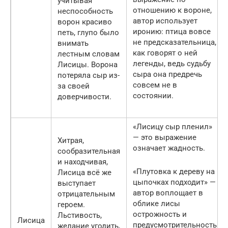
учитывая
отношению к вороне,
неспособность
автор использует
ворон красиво
иронию: птица вовсе
петь, глупо было
не предсказательница,
внимать
как говорят о ней
лестным словам
легенды, ведь судьбу
Лисицы. Ворона
сыра она предречь
потеряла сыр из-
совсем не в
за своей
состоянии.
доверчивости.
«Лисицу сыр пленил»
— это выражение
Хитрая,
означает жадность.
сообразительная
и находчивая,
«Плутовка к дереву на
Лисица всё же
цыпочках подходит» —
выступает
автор воплощает в
отрицательным
облике лисы
героем.
острожность и
Льстивость,
Лисица
предусмотрительность.
желание угодить,