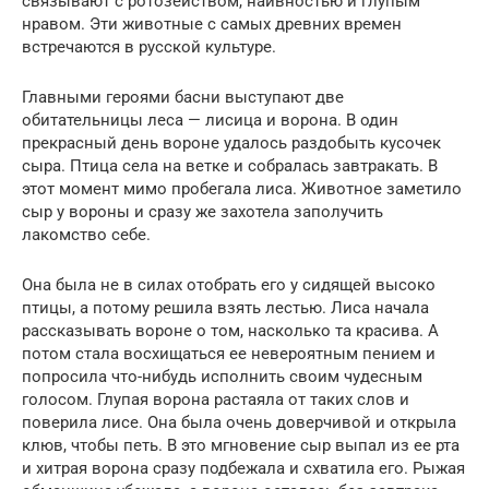
связывают с ротозейством, наивностью и глупым
нравом. Эти животные с самых древних времен
встречаются в русской культуре.
Главными героями басни выступают две
обитательницы леса — лисица и ворона. В один
прекрасный день вороне удалось раздобыть кусочек
сыра. Птица села на ветке и собралась завтракать. В
этот момент мимо пробегала лиса. Животное заметило
сыр у вороны и сразу же захотела заполучить
лакомство себе.
Она была не в силах отобрать его у сидящей высоко
птицы, а потому решила взять лестью. Лиса начала
рассказывать вороне о том, насколько та красива. А
потом стала восхищаться ее невероятным пением и
попросила что-нибудь исполнить своим чудесным
голосом. Глупая ворона растаяла от таких слов и
поверила лисе. Она была очень доверчивой и открыла
клюв, чтобы петь. В это мгновение сыр выпал из ее рта
и хитрая ворона сразу подбежала и схватила его. Рыжая