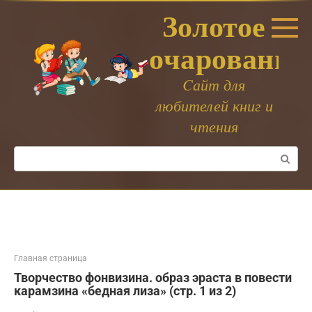
Перейти
Золотое
к
контенту
очарование
Cайт для
любителей книг и
чтения
Поиск:
Главная страница
Творчество фонвизина. образ эраста в повести
карамзина «бедная лиза» (стр. 1 из 2)