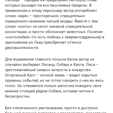
которых выходит на все мыслимые пределы. В
применении к этому персонажу автор употребляет
слово «харя» – просторечное, отрицательно
окрашенное название лисьей морды. Вместе с тем
слово «скоты» не несет никакой отрицательной
коннотации, а просто обозначает животных. Понятие
«скотолюбие» (то есть любовь к зверям-подданным) в
приложении ко Льву приобретает оттенок
двусмысленности.
Для выражения главного посыла басни автор не
случайно выбирает Лисицу, Собаку и Крота. Лиса –
хрестоматийный символ хитрости и коварства.
Острожный Крот – ночной зверь – видит скрытые
пружины событий, но не готов говорить о них во весь
голос. Он отважился только шепотом поведать свое
мнение стоящей рядом Собаке, которая честна и
бесхитростна.
Без отвлеченного умствования, просто и доступно