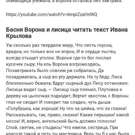
обманщица убежала, а ворона осталась без завтрака.
https://youtube.com/watch?v=6mpiZzaHnWQ
Басня Ворона и лисица читать текст Ивана
Крылова
Уж сколько раз твердили миру, Что лесть гнусна,
вредна; но только все не впрок, И в сердце льстец
всегда отыщет уголок. Вороне где-то бог послал
кусочек сыру; На ель Ворона взгромоздясь,
Позавтракать было совсем уж собралась, Да
позадумалась, а сыр во рту держала. На ту беду, Лиса
близехонько бежала; Вдруг сырный дух Лису остановил:
Лисица видит сыр, — Лисицу сыр пленил, Плутовка к
дереву на цыпочках подходит; Вертит хвостом, с Вороны
глаз не сводит И говорит так сладко, чуть дыша:
«Голубушка, как хороша! Ну что за шейка, что за глазки!
Рассказывать, так, право, сказки! Какие перышки! какой
носок! И, верно, ангельский быть должен голосок!
Спой, светик, не стыдись! Что ежели, сестрица, При
красоте такой и петь ты мастерица, Ведь ты б у нас была