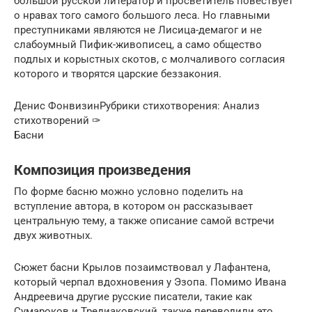
большой русской литератор и просветитель повествует
о нравах того самого большого леса. Но главными
преступниками являются не Лисица-демагог и не
слабоумный Пифик-живописец, а само общество
подлых и корыстных скотов, с молчаливого согласия
которого и творятся царские беззакония.
Денис ФонвизинРубрики стихотворения: Анализ
стихотворений ✑
Басни
Композиция произведения
По форме басню можно условно поделить на
вступление автора, в котором он рассказывает
центральную тему, а также описание самой встречи
двух животных.
Сюжет басни Крылов позаимствовал у Лафантена,
который черпал вдохновения у Эзопа. Помимо Ивана
Андреевича другие русские писатели, такие как
Сумароков и Тредиаковский, также переводили это