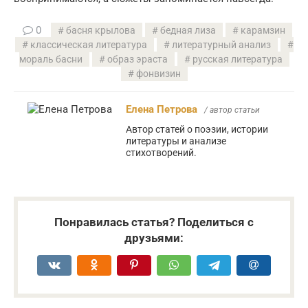
0
басня крылова
бедная лиза
карамзин
классическая литература
литературный анализ
мораль басни
образ эраста
русская литература
фонвизин
Елена Петрова
/ автор статьи
Автор статей о поэзии, истории
литературы и анализе
стихотворений.
Понравилась статья? Поделиться с
друзьями: