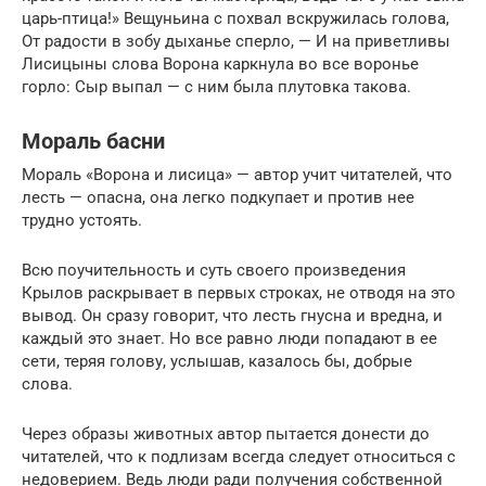
царь-птица!» Вещуньина с похвал вскружилась голова,
От радости в зобу дыханье сперло, — И на приветливы
Лисицыны слова Ворона каркнула во все воронье
горло: Сыр выпал — с ним была плутовка такова.
Мораль басни
Мораль «Ворона и лисица» — автор учит читателей, что
лесть — опасна, она легко подкупает и против нее
трудно устоять.
Всю поучительность и суть своего произведения
Крылов раскрывает в первых строках, не отводя на это
вывод. Он сразу говорит, что лесть гнусна и вредна, и
каждый это знает. Но все равно люди попадают в ее
сети, теряя голову, услышав, казалось бы, добрые
слова.
Через образы животных автор пытается донести до
читателей, что к подлизам всегда следует относиться с
недоверием. Ведь люди ради получения собственной