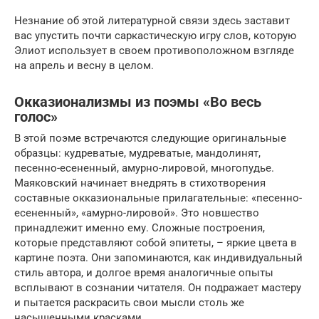
Незнание об этой литературной связи здесь заставит
вас упустить почти саркастическую игру слов, которую
Элиот использует в своем противоположном взгляде
на апрель и весну в целом.
Окказионализмы из поэмы «Во весь
голос»
В этой поэме встречаются следующие оригинальные
образцы: кудреватые, мудреватые, мандолинят,
песенно-есененный, амурно-лировой, многопудье.
Маяковский начинает внедрять в стихотворения
составные окказиональные прилагательные: «песенно-
есененный», «амурно-лировой». Это новшество
принадлежит именно ему. Сложные построения,
которые представляют собой эпитеты, – яркие цвета в
картине поэта. Они запоминаются, как индивидуальный
стиль автора, и долгое время аналогичные опыты
всплывают в сознании читателя. Он подражает мастеру
и пытается раскрасить свои мысли столь же
насыщенными красками.