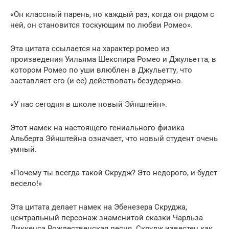
«Он классный парень, но каждый раз, когда он рядом с
ней, он становится тоскующим по любви Ромео».
Эта цитата ссылается на характер ромео из
произведения Уильяма Шекспира Ромео и Джульетта, в
котором Ромео по уши влюблен в Джульетту, что
заставляет его (и ее) действовать безудержно.
«У нас сегодня в школе новый Эйнштейн».
Этот намек на настоящего гениального физика
Альберта Эйнштейна означает, что новый студент очень
умный.
«Почему ты всегда такой Скрудж? Это недорого, и будет
весело!»
Эта цитата делает намек на Эбенезера Скруджа,
центральный персонаж знаменитой сказки Чарльза
Диккенса Рождественская песня. Скрудж известен как