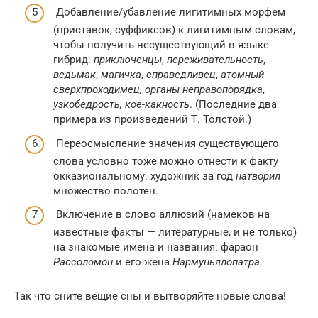
Добавление/убавление лигитимных морфем
(приставок, суффиксов) к лигитимным словам,
чтобы получить несуществующий в языке
гибрид:
приключенцы
,
переживательность
,
ведьмак
,
магичка
,
справедливец
,
атомный
сверхпроходимец, органы неправопорядка
,
узкобедрость, кое-какность
. (Последние два
примера из произведений Т. Толстой.)
Переосмысление значения существующего
слова условно тоже можно отнести к факту
окказиональному: художник за год
натворил
множество полотен.
Включение в слово аллюзий (намеков на
известные факты — литературные, и не только)
на знакомые имена и названия: фараон
Рассоломон
и его жена
Нармуньялопатра
.
Так что сните вещие сны и вытворяйте новые слова!