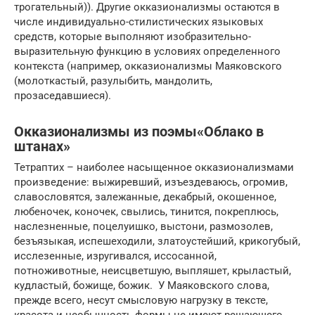
трогательный)). Другие окказионализмы остаются в
числе индивидуально-стилистических языковых
средств, которые выполняют изобразительно-
выразительную функцию в условиях определенного
контекста (например, окказионализмы Маяковского
(молоткастый, разулыбить, мандолить,
прозаседавшиеся).
Окказионализмы из поэмы«Облако в
штанах»
Тетраптих – наиболее насыщенное окказионализмами
произведение: выжиревший, изъездеваюсь, огромив,
славословятся, залежанные, декабрый, окошенное,
любеночек, коночек, свылись, тинится, покреплюсь,
наслезненные, поцелуишко, выстони, размозолев,
безъязыкая, испешеходили, златоустейший, крикогубый,
исслезенные, изругивался, иссосанной,
потноживотные, неисцветшую, выпляшет, крыластый,
кудластый, божище, божик. У Маяковского слова,
прежде всего, несут смысловую нагрузку в тексте,