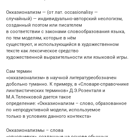
Окказионализм — (от лат. occasionalisу —
случайный) — индивидуально-авторский неологизм,
созданный поэтом или писателем
в соответствии с законами словообразования языка,
по тем моделям, которые в нём
существуют, и использующийся в художественном
тексте как лексическое средство
художественной выразительности или языковой игры.
Сам термин
«окказионализм» в научной литературеобозначен
добольно туманно. К примеру, в «Словаре-справочнике
лингвистических терминов» Д.Э.Розенталя и
М.А.Теленковой дается такое
определение: «Окказионализм – слово, образованное
по непродуктивной модели, используемое
только в условиях данного контекста»
Окказионализмы – слова
«однодневки», созданные на основе обычных