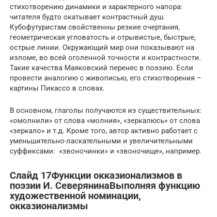
стихотворению динамики и характерного напора:
читателя будто окатывает контрастный душ.
Кубофутуристам свойственны резкие очертания,
геометрическая угловатость и отрывистые, быстрые,
острые линии. Окружающий мир они показывают на
изломе, во всей оголенной точности и контрастности.
Такие качества Маяковский перенес в поэзию. Если
провести аналогию с живописью, его стихотворения –
картины Пикассо в словах.
В основном, глаголы получаются из существительных:
«омолнили» от слова «молния», «зеркалюсь» от слова
«зеркало» и т.д. Кроме того, автор активно работает с
уменьшительно-ласкательными и увеличительными
суффиксами: «звоночинки» и «звоночище», например.
Слайд 17Функции окказионализмов в
поэзии И. СеверянинаВыполняя функцию
художественной номинации,
окказионализмы