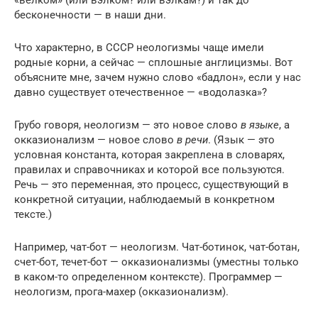
«велком» (или вэлком? или вэлкам?) и так до
бесконечности — в наши дни.
Что характерно, в СССР неологизмы чаще имели
родные корни, а сейчас — сплошные англицизмы. Вот
объясните мне, зачем нужно слово «бадлон», если у нас
давно существует отечественное — «водолазка»?
Грубо говоря, неологизм — это новое слово
в языке
, а
окказионализм — новое слово
в речи
. (Язык — это
условная константа, которая закреплена в словарях,
правилах и справочниках и которой все пользуются.
Речь — это переменная, это процесс, существующий в
конкретной ситуации, наблюдаемый в конкретном
тексте.)
Например, чат-бот — неологизм. Чат-ботинок, чат-ботан,
счет-бот, течет-бот — окказионализмы (уместны только
в каком-то определенном контексте). Программер —
неологизм, прога-махер (окказионализм).