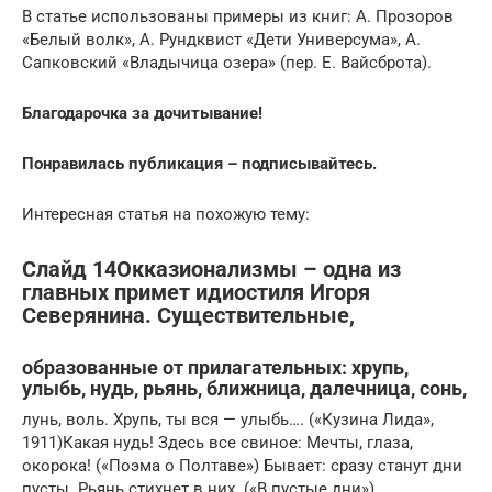
В статье использованы примеры из книг: А. Прозоров
«Белый волк», А. Рундквист «Дети Универсума», А.
Сапковский «Владычица озера» (пер. Е. Вайсброта).
Благодарочка за дочитывание!
Понравилась публикация – подписывайтесь.
Интересная статья на похожую тему:
Слайд 14Окказионализмы – одна из
главных примет идиостиля Игоря
Северянина. Существительные,
образованные от прилагательных: хрупь,
улыбь, нудь, рьянь, ближница, далечница, сонь,
лунь, воль. Хрупь, ты вся — улыбь…. («Кузина Лида»,
1911)Какая нудь! Здесь все свиное: Мечты, глаза,
окорока! («Поэма о Полтаве») Бывает: сразу станут дни
пусты. Рьянь стихнет в них. («В пустые дни»)