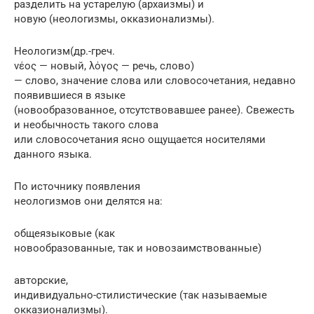
разделить на устарелую (архаизмы) и
новую (неологизмы, окказионализмы).
Неологизм(др.-греч.
νέος — новый, λόγος — речь, слово)
— слово, значение слова или словосочетания, недавно
появившиеся в языке
(новообразованное, отсутствовавшее ранее). Свежесть
и необычность такого слова
или словосочетания ясно ощущается носителями
данного языка.
По источнику появления
неологизмов они делятся на:
общеязыковые (как
новообразованные, так и новозаимствованные)
авторские,
индивидуально-стилистические (так называемые
окказионализмы).