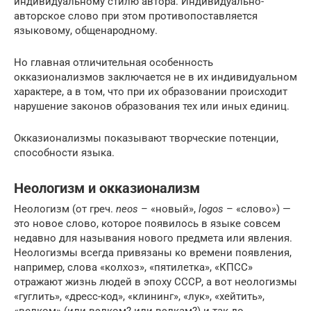
индивидуальному стилю автора. Индивидуально-
авторское слово при этом противопоставляется
языковому, общенародному.
Но главная отличительная особенность
окказионализмов заключается не в их индивидуальном
характере, а в том, что при их образовании происходит
нарушение законов образования тех или иных единиц.
Окказионализмы показывают творческие потенции,
способности языка.
Неологизм и окказионализм
Неологизм (от греч.
neos
– «новый»,
logos
– «слово») —
это новое слово, которое появилось в языке совсем
недавно для называния нового предмета или явления.
Неологизмы всегда привязаны ко времени появления,
например, слова «колхоз», «пятилетка», «КПСС»
отражают жизнь людей в эпоху СССР, а вот неологизмы
«гуглить», «дресс-код», «клининг», «лук», «хейтить»,