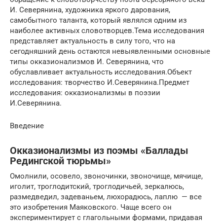
И. Северянина, художника яркого дарования,
самобытного таланта, который являлся одним из
наиболее активных словотворцев.Тема исследования
представляет актуальность в силу того, что на
сегодняшний день остаются невыявленными основные
типы окказионализмов И. Северянина, что
обуславливает актуальность исследования.Объект
исследования: творчество И.Северянина.Предмет
исследования: окказионализмы в поэзии
И.Северянина.
Введение
Окказионализмы из поэмы «Баллады
Редингской тюрьмы»
Омолнили, осовело, звоночинки, звоночище, мячище,
иголит, троглодитский, троглодичьей, зеркалюсь,
размедведил, задеваньем, люхорадюсь, лаплю — все
это изобретения Маяковского. Чаще всего он
экспериментирует с глагольными формами, придавая