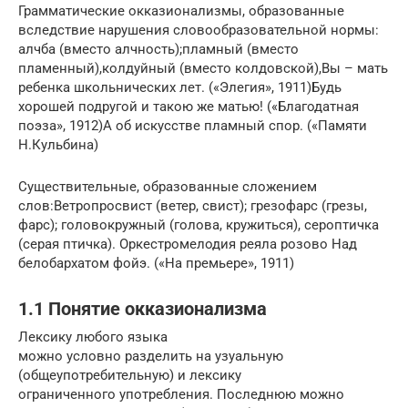
Грамматические окказионализмы, образованные
вследствие нарушения словообразовательной нормы:
алчба (вместо алчность);пламный (вместо
пламенный),колдуйный (вместо колдовской),Вы – мать
ребенка школьнических лет. («Элегия», 1911)Будь
хорошей подругой и такою же матью! («Благодатная
поэза», 1912)А об искусстве пламный спор. («Памяти
Н.Кульбина)
Существительные, образованные сложением
слов:Ветропросвист (ветер, свист); грезофарс (грезы,
фарс); головокружный (голова, кружиться), сероптичка
(серая птичка). Оркестромелодия реяла розово Над
белобархатом фойэ. («На премьере», 1911)
1.1 Понятие окказионализма
Лексику любого языка
можно условно разделить на узуальную
(общеупотребительную) и лексику
ограниченного употребления. Последнюю можно