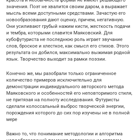
красота и необычность формы не имеют решающего
значения. Поэт не хвалится своим даром, а выражает
мысль всеми доступными средствами. Зачастую его
новообразования дают оценку, причем, негативную.
Они усиливают грубый нажим кисти, жесткость подачи
и тембра, которыми славится Маяковский. Для
кубофутуриста не последнюю роль играет звучание
слов, броское и хлесткое, как смысл его стихов. Этого
результата он добился, максимально выжимая родной
язык. Творчество выходит за рамки поэзии.
Конечно же, мы разобрали только ограниченное
количество примеров исключительно для
демонстрации индивидуального авторского метода
Маяковского и особенностей его неповторимого стиля,
не притязая на полноту исследования. Футуристы
сделали колоссальный выброс творческой энергии,
порождения которого до сих пор изучены не в полной
мере
Важно то, что понимание методологии и алгоритма