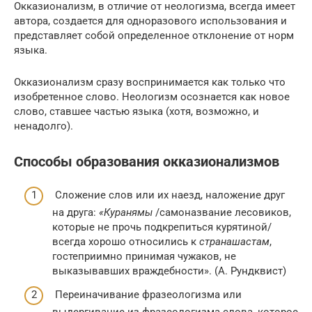
Окказионализм, в отличие от неологизма, всегда имеет
автора, создается для одноразового использования и
представляет собой определенное отклонение от норм
языка.
Окказионализм сразу воспринимается как только что
изобретенное слово. Неологизм осознается как новое
слово, ставшее частью языка (хотя, возможно, и
ненадолго).
Способы образования окказионализмов
Сложение слов или их наезд, наложение друг
на друга:
«Куранямы
/самоназвание лесовиков,
которые не прочь подкрепиться курятиной/
всегда хорошо относились к
странашастам
,
гостеприимно принимая чужаков, не
выказывавших враждебности». (А. Рундквист)
Переиначивание фразеологизма или
выдергивание из фразеологизма слова, которое