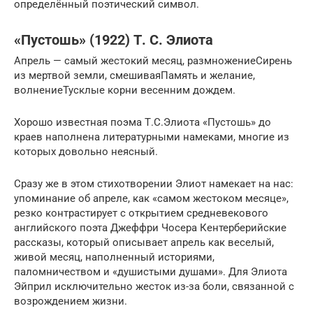
определённый поэтический символ.
«Пустошь» (1922) Т. С. Элиота
Апрель — самый жестокий месяц, размножениеСирень
из мертвой земли, смешиваяПамять и желание,
волнениеТусклые корни весенним дождем.
Хорошо известная поэма Т.С.Элиота «Пустошь» до
краев наполнена литературными намеками, многие из
которых довольно неясный.
Сразу же в этом стихотворении Элиот намекает на нас:
упоминание об апреле, как «самом жестоком месяце»,
резко контрастирует с открытием средневекового
английского поэта Джеффри Чосера Кентерберийские
рассказы, который описывает апрель как веселый,
живой месяц, наполненный историями,
паломничеством и «душистыми душами». Для Элиота
Эйприл исключительно жесток из-за боли, связанной с
возрождением жизни.