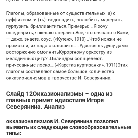
Глаголы, образованные от существительных: а) с
суффиксом -и (ть): водопадить, волшбитъ, мадерить,
пурпурить, бриллиантиться.Примеры: …Я хочу
ошедеврить, я желаю оперлитьВсе, что связано с Вами,
— даже, знаете, соус. («Кутеж», 1910) ..Чтоб ножки не
промокли, их надо околошить……Удастся ль душу дамы
восторженно омолнитьКурортному оркестру из
мелодичных цитр?..Цилиндры солнцевеют,
причесанные лоско….(«Каретка куртизанки», 1911)Этих
глаголы составляют самое большое количество
окказионализмов в творчестве И. Северянина.
Слайд 12Окказионализмы – одна из
главных примет идиостиля Игоря
Северянина. Анализ
окказионализмов И. Северянина позволил
выявить их следующие словообразовательные
типы: