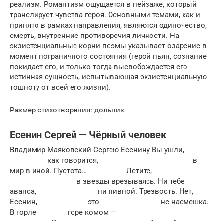
реализм. Романтизм ощущается в пейзаже, который
транслирует чувства героя. Основными темами, как и
принято в рамках направления, являются одиночество,
смерть, внутренние противоречия личности. На
экзистенциальные корни поэмы указывает озарение в
момент пограничного состояния (герой пьян, сознание
покидает его, и только тогда высвобождается его
истинная сущность, испытывающая экзистенциальную
тошноту от всей его жизни).
Размер стихотворения: дольник
Есенин Сергей — Чёрный человек
Владимир Маяковский Сергею Есенину Вы ушли,
как говорится, в
мир в иной. Пустота… Летите,
в звезды врезываясь. Ни тебе
аванса, ни пивной. Трезвость. Нет,
Есенин, это не насмешка.
В горле горе комом —