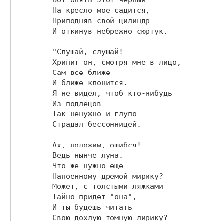
        На кресло мое садится,

        Приподняв свой цилиндр

        И откинув небрежно сюртук.

        "Слушай, слушай! -

        Хрипит он, смотря мне в лицо,

        Сам все ближе

        И ближе клонится. -

        Я не видел, чтоб кто-нибудь

        Из подлецов

        Так ненужно и глупо

        Страдал бессонницей.

        Ах, положим, ошибся!

        Ведь нынче луна.

        Что же нужно еще

        Напоенному дремой мирику?

        Может, с толстыми ляжками

        Тайно придет "она",

        И ты будешь читать

        Свою дохлую томную лирику?
