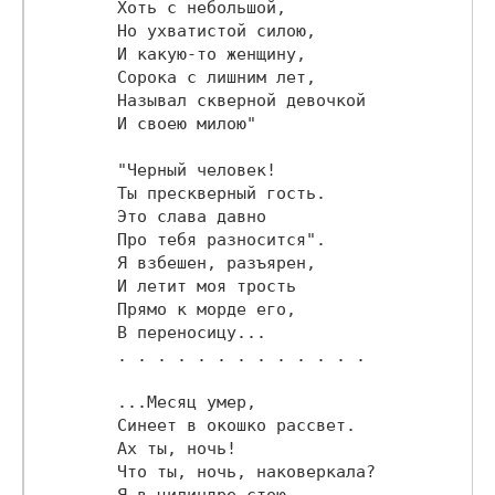
        Хоть с небольшой,

        Но ухватистой силою,

        И какую-то женщину,

        Сорока с лишним лет,

        Называл скверной девочкой

        И своею милою"

        "Черный человек!

        Ты прескверный гость.

        Это слава давно

        Про тебя разносится".

        Я взбешен, разъярен,

        И летит моя трость

        Прямо к морде его,

        В переносицу...

        . . . . . . . . . . . . .

        ...Месяц умер,

        Синеет в окошко рассвет.

        Ах ты, ночь!

        Что ты, ночь, наковеркала?

        Я в цилиндре стою.
