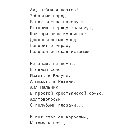
        Ах, люблю я поэтов!

        Забавный народ.

        В них всегда нахожу я

        Историю, сердцу знакомую, -

        Как прыщавой курсистке

        Длинноволосый урод

        Говорит о мирах,

        Половой истекая истомою.

        Не знаю, не помню,

        В одном селе,

        Может, в Калуге,

        А может, в Рязани,

        Жил мальчик

        В простой крестьянской семье,

        Желтоволосый,

        С голубыми глазами...

        И вот стал он взрослым,

        К тому ж поэт,
