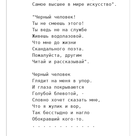
        Самое высшее в мире искусство".

        "Черный человек!

        Ты не смеешь этого!

        Ты ведь не на службе

        Живешь водолазовой.

        Что мне до жизни

        Скандального поэта.

        Пожалуйста, другим

        Читай и рассказывай".

        Черный человек

        Глядит на меня в упор.

        И глаза покрываются

        Голубой блевотой, -

        Словно хочет сказать мне,

        Что я жулик и вор,

        Так бесстыдно и нагло

        Обокравший кого-то.

        . . . . . . . . . . . .
