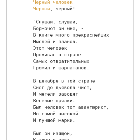
Черный человек

        Черный
, черный!

        "Слушай, слушай, -

        Бормочет он мне, -

        В книге много прекраснейших

        Мыслей и планов.

        Этот человек

        Проживал в стране

        Самых отвратительных

        Громил и шарлатанов.

        В декабре в той стране

        Снег до дьявола чист,

        И метели заводят

        Веселые прялки.

        Был человек тот авантюрист,

        Но самой высокой

        И лучшей марки.

        Был он изящен,

        К тому ж поэт,
