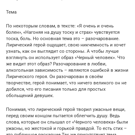
Тема
По некоторым словам, в тексте: «Я очень и очень
болен», «Нагоняя на душу тоску и страх» чувствуется
тоска, боль. Но основная тема это – разочарование.
Лирический герой ощущает, свою никчемность и хочет
узнать, как он выглядит со стороны. А чтобы лучше
взглянуть он использует образ «Черный человек». Что
же видит этот образ? Разочарование в любви,
алкогольная зависимость – являются ошибкой в жизни
Лирического героя. Он разочарован в своём
творчестве, герой понимает, что ничего великого он не
добился, что его писания только для простых
обольщений девушек.
Понимая, что лирический герой творил ужасные вещи,
перед своим концом пытается облегчить душу. Ведь
слова, которые он слышал от «Черного человека» были
ужасны, но жестокой и горькой правдой. То есть стих –
это публичное раскаяние.Так же присутствует тема