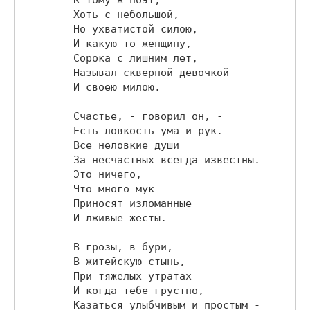
        Хоть с небольшой,

        Но ухватистой силою,

        И какую-то женщину,

        Сорока с лишним лет,

        Называл скверной девочкой

        И своею милою.

        Счастье, - говорил он, -

        Есть ловкость ума и рук.

        Все неловкие души

        За несчастных всегда известны.

        Это ничего,

        Что много мук

        Приносят изломанные

        И лживые жесты.

        В грозы, в бури,

        В житейскую стынь,

        При тяжелых утратах

        И когда тебе грустно,

        Казаться улыбчивым и простым -
