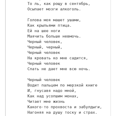
        То ль, как рощу в сентябрь,

        Осыпает мозги алкоголь.

        Голова моя машет ушами,

        Как крыльями птица.

        Ей на шее ноги

        Маячить больше невмочь.

        Черный человек,

        Черный, черный,

        Черный человек

        На кровать ко мне садится,

        Черный человек

        Спать не дает мне всю ночь.

        Черный человек

        Водит пальцем по мерзкой книге

        И, гнусавя надо мной,

        Как над усопшим монах,

        Читает мне жизнь

        Какого-то прохвоста и забулдыги,

        Нагоняя на душу тоску и страх.
