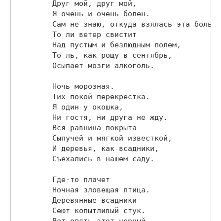
        Друг мой, друг мой,

        Я очень и очень болен.

        Сам не знаю, откуда взялась эта боль.

        То ли ветер свистит

        Над пустым и безлюдным полем,

        То ль, как рощу в сентябрь,

        Осыпает мозги алкоголь.

        Ночь морозная.

        Тих покой перекрестка.

        Я один у окошка,

        Ни гостя, ни друга не жду.

        Вся равнина покрыта

        Сыпучей и мягкой известкой,

        И деревья, как всадники,

        Съехались в нашем саду.

        Где-то плачет

        Ночная зловещая птица.

        Деревянные всадники

        Сеют копытливый стук.

        Вот опять этот черный
