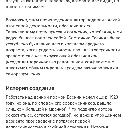
вглубь «счастливого человека», которого все видят, но
никто не понимает.
Возможно, этим произведением автор подводил некий
итог своей деятельности, обесценивая ее.
Талантливому поэту присущи сомнения, колебания, и он
редко бывает доволен собой. Состояние Есенина было
усугублено буквально всем: кризисом среднего
возраста, когда радость юности прошла, а уверенности
зрелости еще нет, окружающей обстановкой
(неудовлетворенностью революцией, конфликтом с
властями), общим мировым трендом разочарования и
саморазрушения.
История создания
Работать над данной поэмой Есенин начал еще в 1923
году, но она, по словам его современников, вышла
слишком большой и мрачной. Что подвигло автора
сократить ее, остается загадкой, но даже в упрощенном
варианте произведение потрясает своей
депрессивностью и глубиной страдания. История