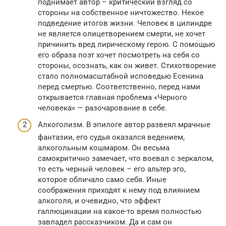
поднимает автор – критический взгляд со
стороны на собственное ничтожество. Некое
подведение итогов жизни. Человек в цилиндре
не является олицетворением смерти, не хочет
причинить вред лирическому герою. С помощью
его образа поэт хочет посмотреть на себя со
стороны, осознать, как он живет. Стихотворение
стало полномасштабной исповедью Есенина
перед смертью. Соответственно, перед нами
открывается главная проблема «Черного
человека» — разочарование в себе.
Алкоголизм. В эпилоге автор развеял мрачные
фантазии, его судья оказался ведением,
алкогольным кошмаром. Он весьма
самокритично замечает, что воевал с зеркалом,
то есть черный человек – его альтер эго,
которое обличало само себя. Иные
соображения приходят к нему под влиянием
алкоголя, и очевидно, что эффект
галлюцинации на какое-то время полностью
завладел рассказчиком. Да и сам он