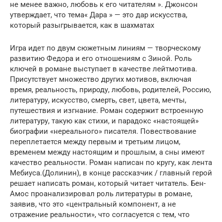
не менее важно, любовь к его читателям ». Джонсон
утверждает, что тема« Дара » — это дар искусства,
который разыгрывается, как в шахматах
Игра идет по двум сюжетным линиям — творческому
развитию Федора и его отношениям с Зиной. Роль
ключей в романе выступает в качестве лейтмотива.
Присутствует множество других мотивов, включая
время, реальность, природу, любовь, родителей, Россию,
литературу, искусство, смерть, свет, цвета, мечты,
путешествия и изгнание. Роман содержит встроенную
литературу, такую ​​как стихи, и парадокс «настоящей»
биографии «нереального» писателя. Повествование
переплетается между первым и третьим лицом,
временем между настоящим и прошлым, а сны имеют
качество реальности. Роман написан по кругу, как лента
Мебиуса.(Долинин), в конце рассказчик / главный герой
решает написать роман, который читает читатель. Бен-
Амос проанализировал роль литературы в романе,
заявив, что это «центральный компонент, а не
отражение реальности», что согласуется с тем, что