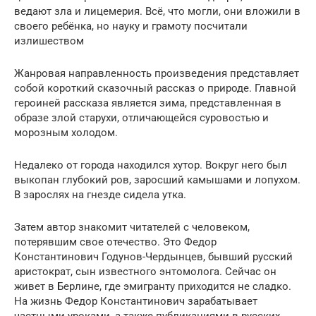
ведают зла и лицемерия. Всё, что могли, они вложили в
своего ребёнка, но науку и грамоту посчитали
излишеством
Жанровая направленность произведения представляет
собой короткий сказочный рассказ о природе. Главной
героиней рассказа является зима, представленная в
образе злой старухи, отличающейся суровостью и
морозным холодом.
Недалеко от города находился хутор. Вокруг него был
выкопан глубокий ров, заросший камышами и лопухом.
В зарослях на гнезде сидела утка.
Затем автор знакомит читателей с человеком,
потерявшим свое отечество. Это Федор
Константинович Годунов-Чердынцев, бывший русский
аристократ, сын известного энтомолога. Сейчас он
живет в Берлине, где эмигранту приходится не сладко.
На жизнь Федор Константинович зарабатывает
частными уроками, а также публикациями в русских