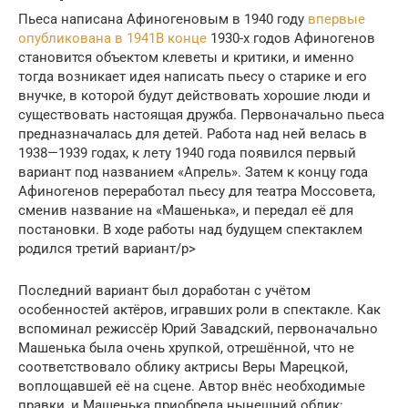
Пьеса написана Афиногеновым в 1940 году
впервые
опубликована в 1941В конце
1930-х годов Афиногенов
становится объектом клеветы и критики, и именно
тогда возникает идея написать пьесу о старике и его
внучке, в которой будут действовать хорошие люди и
существовать настоящая дружба. Первоначально пьеса
предназначалась для детей. Работа над ней велась в
1938—1939 годах, к лету 1940 года появился первый
вариант под названием «Апрель». Затем к концу года
Афиногенов переработал пьесу для театра Моссовета,
сменив название на «Машенька», и передал её для
постановки. В ходе работы над будущем спектаклем
родился третий вариант/p>
Последний вариант был доработан с учётом
особенностей актёров, игравших роли в спектакле. Как
вспоминал режиссёр Юрий Завадский, первоначально
Машенька была очень хрупкой, отрешённой, что не
соответствовало облику актрисы Веры Марецкой,
воплощавшей её на сцене. Автор внёс необходимые
правки, и Машенька приобрела нынешний облик: