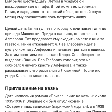
Ему было шестнадцать. Летом в усадьбе он
выздоравливал от тифа. В той комнате, где лежал
Ганин, и зародился тот женский образ, который спустя
месяц ему посчастливилось встретить наяву.
Целый день Ганин гуляет по городу, отсчитывает дни до
приезда Машеньки. Придя в пансион, он встречает
Алферова. Тот предлагает ему сходить вместе с ним за
газетой. Ганин отказывается. Лев Глебович идет в
пустую комнату Алферова и начинает рыться в ящиках.
За этим занятием его застает Клара. Она обещает не
выдавать Ганина. Лев Глебович говорит, что не
собирался ничего красть у Алферова, а также
рассказывает, что расстался с Людмилой. После его
ухода Клара начинает плакать.
Приглашение на казнь
Дата написания романа «Приглашение на казнь»: около
1935-1936 г. Впервые он был опубликован в
«Современных записках» (парижский журнал), а в 1938
году роман вышел отдельной книгой в издании Парижа