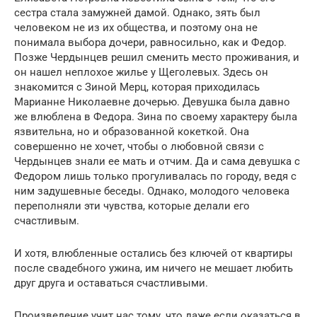
сестра стала замужней дамой. Однако, зять был
человеком не из их общества, и поэтому она не
понимала выбора дочери, равносильно, как и Федор.
Позже Чердынцев решил сменить место проживания, и
он нашел неплохое жилье у Щеголевых. Здесь он
знакомится с Зиной Мерц, которая приходилась
Марианне Николаевне дочерью. Девушка была давно
же влюблена в Федора. Зина по своему характеру была
язвительна, но и образованной кокеткой. Она
совершенно не хочет, чтобы о любовной связи с
Чердынцев знали ее мать и отчим. Да и сама девушка с
Федором лишь только прогуливалась по городу, ведя с
ним задушевные беседы. Однако, молодого человека
переполняли эти чувства, которые делали его
счастливым.
И хотя, влюбленные остались без ключей от квартиры
после свадебного ужина, им ничего не мешает любить
друг друга и оставаться счастливыми.
Произведение учит нас тому, что даже если оказаться в