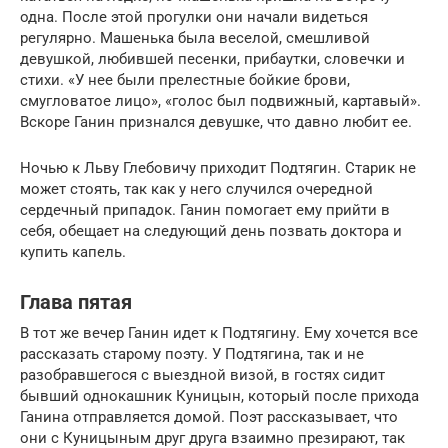
одна. После этой прогулки они начали видеться
регулярно. Машенька была веселой, смешливой
девушкой, любившей песенки, прибаутки, словечки и
стихи. «У нее были прелестные бойкие брови,
смугловатое лицо», «голос был подвижный, картавый».
Вскоре Ганин признался девушке, что давно любит ее.
Ночью к Льву Глебовичу приходит Подтягин. Старик не
может стоять, так как у него случился очередной
сердечный припадок. Ганин помогает ему прийти в
себя, обещает на следующий день позвать доктора и
купить капель.
Глава пятая
В тот же вечер Ганин идет к Подтягину. Ему хочется все
рассказать старому поэту. У Подтягина, так и не
разобравшегося с выездной визой, в гостях сидит
бывший однокашник Куницын, который после прихода
Ганина отправляется домой. Поэт рассказывает, что
они с Куницыным друг друга взаимно презирают, так