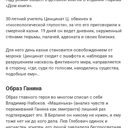
«Дом книги».
30-летний учитель Цинцинат Ц. обвинен в
«гносеологической глупости», за что его приговорили к
смертной казни. 19 дней он ведет дневник, окруженный
стенами тюрьмы, палачей, адвоката и своих близких.
Для него день казни становится освобождением от
морока: Цинцинат сходит с эшафота и, наблюдая за
разрушением насквозь фиктивного мира, направляется
в сторону, «где, судя по голосам, находились существа,
подобные ему»…
Образ Ганина
Образ главного героя во многом списал с себя
Владимир Набоков. «Машенька» (анализ чувств и
переживаний Ганина как эмигранта) лишний раз
подтверждает это. В Берлине он никому не нужен, и ему
тоже нет ни до кого дела. Лев Глебович одинок и
несчастен, угнетен, его душой завладела беспросветная