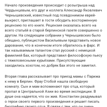
Начало произведения происходит с розыгрыша над
Чердынцевым, его друг и коллега Александр Яковлевич
Чернышевский, известный под псевдонимом еврей-
выкрест, приглашает в гости обсудить восторженную
рецензию по его книге. Рецензия оказалась всего на
всего статьёй в старой берлинской газете совершенно о
другом. На следующем собрании у Чернышевских было
обещано, публицистом Васильевым представить новое
дарование, что в конечном итоге обратилось в фарс. И
так называемым талантом стал русский с немецкой
фамилией Бах, который представил философскую пьесу
с тяжеловесными курьёзами. Присутствующие
заходились хохотом, но добряк Бах этого не заметил.
Вторая глава рассказывает про приезд мамы с Парижа
к нему в Берлин. Фрау Стобой нашла свободную
комнату. Сын и мам вспоминают про отца, который
пропал в Центральной Азии во время экспедиции. В
душе она надеется, что он жив. Константин раздумывал
о герои своего первого произведения и решает писать
биографию своего отца. В связи с тем, что он очень