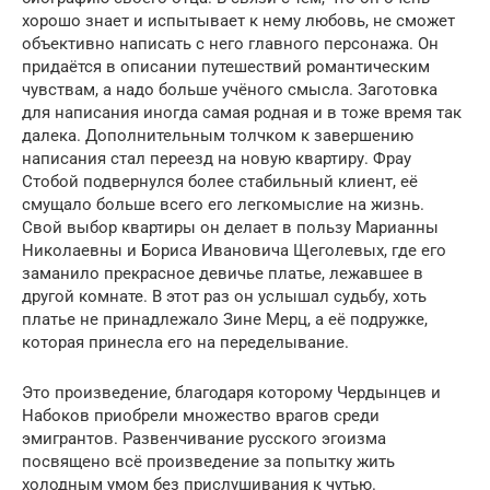
хорошо знает и испытывает к нему любовь, не сможет
объективно написать с него главного персонажа. Он
придаётся в описании путешествий романтическим
чувствам, а надо больше учёного смысла. Заготовка
для написания иногда самая родная и в тоже время так
далека. Дополнительным толчком к завершению
написания стал переезд на новую квартиру. Фрау
Стобой подвернулся более стабильный клиент, её
смущало больше всего его легкомыслие на жизнь.
Свой выбор квартиры он делает в пользу Марианны
Николаевны и Бориса Ивановича Щеголевых, где его
заманило прекрасное девичье платье, лежавшее в
другой комнате. В этот раз он услышал судьбу, хоть
платье не принадлежало Зине Мерц, а её подружке,
которая принесла его на переделывание.
Это произведение, благодаря которому Чердынцев и
Набоков приобрели множество врагов среди
эмигрантов. Развенчивание русского эгоизма
посвящено всё произведение за попытку жить
холодным умом без прислушивания к чутью.