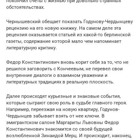
покончил счеты с жизнью при довольно странных
обстоятельствах.
Чернышевский обещает показать Годунову-Чердынцеву
рецензию на его новую книжку. На самом деле эта
рецензия оказывается статьей из какой-то берлинской
газеты, содержание которой мало чем напоминает
литературную критику.
Федор Константинович вновь корит себя за то, что не
решился заговорить с Кончеевым, не перевел свои
внутренние диалоги о взаимном уважении и
литературных традициях в реальную плоскость.
Далее происходят курьезные и знаковые события,
которые сыграют свою роль в судьбе главного героя.
Например, переезжая на новую квартиру, Годунов-
Чердынцев забывает взять от нее ключи. В
эмигрантском салоне Маргариты Львовны Федор
Константинович знакомится со своей будущей
возлюбленной Зинаидой Мерц. И происходит, наконец,