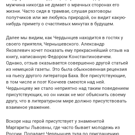
мужчина никогда не думает о мрачных сторонах его
жизни. Часто сидя в трамвае, слушая разговоры
попутчиков или же любуясь природой, он видит какую-
нибудь примету о счастливых минутах в будущем.
Далее мы видим, как Чердынцев находится в гостях у
своего приятеля, Чернышевского. Александр
Яковлевич хочет показать ему прекраснейший отзыв на
книгу, написанную Федором Константиновичем.
Однако, отзыв оказывается совершенно другой статьей
из немецкой газеты. Это была обыкновенная рецензия
на пьесу другого литератора Баха. Все присутствующие,
в том числе и поэт Кончеев смеются над ней.
Чердынцеву же стало неприятно над таким поведением
присутствующих, но он никак не мог объяснить своему
другу, что в литературном мире должно присутствовать
взаимное уважение.
Вскоре наш герой присутствует у знаменитой
Маргариты Львовны, где часто бывает молодежь из
России. Попадает Чердынцев туда по приглашению