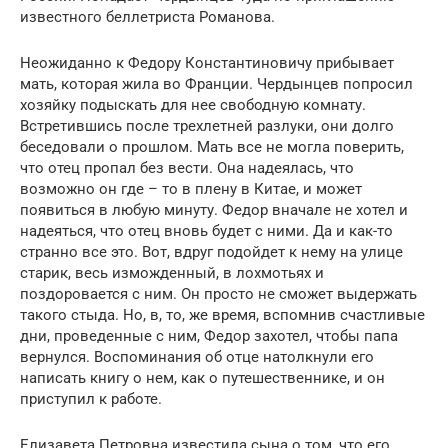
известного беллетриста Романова.
Неожиданно к Федору Константиновичу прибывает
мать, которая жила во Франции. Чердынцев попросил
хозяйку подыскать для нее свободную комнату.
Встретившись после трехлетней разлуки, они долго
беседовали о прошлом. Мать все не могла поверить,
что отец пропал без вести. Она надеялась, что
возможно он где – то в плену в Китае, и может
появиться в любую минуту. Федор вначале не хотел и
надеяться, что отец вновь будет с ними. Да и как-то
странно все это. Вот, вдруг подойдет к нему на улице
старик, весь изможденный, в лохмотьях и
поздоровается с ним. Он просто не сможет выдержать
такого стыда. Но, в, то, же время, вспомнив счастливые
дни, проведенные с ним, Федор захотел, чтобы папа
вернулся. Воспоминания об отце натолкнули его
написать книгу о нем, как о путешественнике, и он
приступил к работе.
Елизавета Петровна известила сына о том, что его