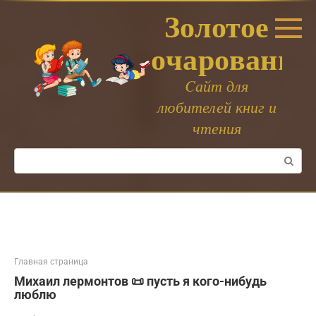
Перейти
Золотое
к
контенту
очарование
Cайт для
любителей книг и
чтения
Поиск:
Главная страница
Михаил лермонтов 📜 пусть я кого-нибудь
люблю