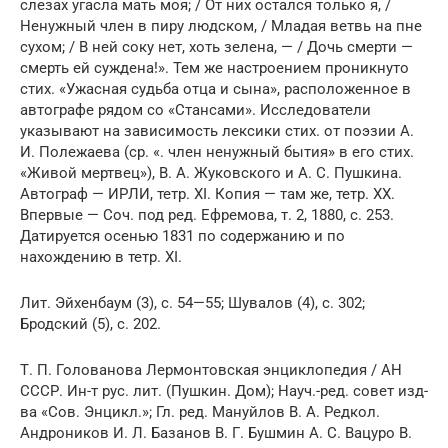
слезах угасла мать моя; / От них остался только я, /
Ненужный член в пиру людском, / Младая ветвь на пне
сухом; / В ней соку нет, хоть зелена, — / Дочь смерти —
смерть ей суждена!». Тем же настроением проникнуто
стих. «Ужасная судьба отца и сына», расположенное в
автографе рядом со «Стансами». Исследователи
указывают на зависимость лексики стих. от поэзии А.
И. Полежаева (ср. «. член ненужный бытия» в его стих.
«Живой мертвец»), В. А. Жуковского и А. С. Пушкина.
Автограф — ИРЛИ, тетр. XI. Копия — там же, тетр. XX.
Впервые — Соч. под ред. Ефремова, т. 2, 1880, с. 253.
Датируется осенью 1831 по содержанию и по
нахождению в тетр. XI.
Лит. Эйхенбаум (3), с. 54—55; Шувалов (4), с. 302;
Бродский (5), с. 202.
Т. П. Голованова Лермонтовская энциклопедия / АН
СССР. Ин-т рус. лит. (Пушкин. Дом); Науч.-ред. совет изд-
ва «Сов. Энцикл.»; Гл. ред. Мануйлов В. А. Редкол.
Андроников И. Л. Базанов В. Г. Бушмин А. С. Вацуро В.