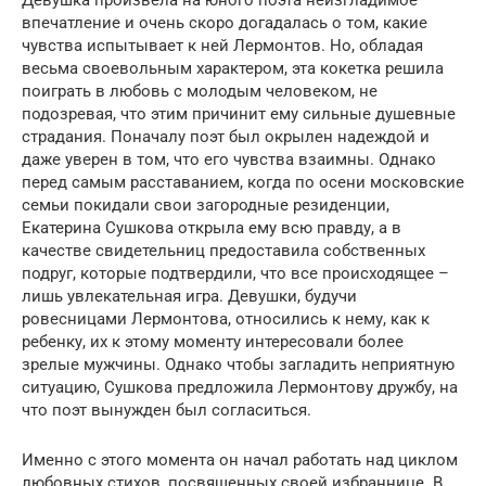
Девушка произвела на юного поэта неизгладимое
впечатление и очень скоро догадалась о том, какие
чувства испытывает к ней Лермонтов. Но, обладая
весьма своевольным характером, эта кокетка решила
поиграть в любовь с молодым человеком, не
подозревая, что этим причинит ему сильные душевные
страдания. Поначалу поэт был окрылен надеждой и
даже уверен в том, что его чувства взаимны. Однако
перед самым расставанием, когда по осени московские
семьи покидали свои загородные резиденции,
Екатерина Сушкова открыла ему всю правду, а в
качестве свидетельниц предоставила собственных
подруг, которые подтвердили, что все происходящее –
лишь увлекательная игра. Девушки, будучи
ровесницами Лермонтова, относились к нему, как к
ребенку, их к этому моменту интересовали более
зрелые мужчины. Однако чтобы загладить неприятную
ситуацию, Сушкова предложила Лермонтову дружбу, на
что поэт вынужден был согласиться.
Именно с этого момента он начал работать над циклом
любовных стихов, посвященных своей избраннице. В