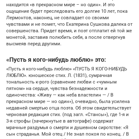
находится «в прекрасном мире – но один». И это
ощущение будет преследовать его долгие 10 лет, пока
Лермонтов, наконец, не совладает со своими
чувствами и не помет, что Екатерина Сушкова далека от
совершенства. Придет время, и поэт отплатит ей той же
монетой, заставив полюбить себя, а после отвергнув
высмеяв перед другими.
«Пусть я кого-нибудь люблю» это:
«Пусть я кого-нибудь люблю» «ПУСТЬ Я КОГО-НИБУДЬ
ЛЮБЛЮ». юношеское стих. Л. (1831), сумрачная
тональность к-рого (сравнение любви с «чумным
пятном» на сердце, чувства безнадежности и
одиночества: «Живу — как неба властелин — / В
прекрасном мире — но один»), очевидно, была усилена
недавней смертью отца поэта. Об этом свидетельствует
черновая редакция стих. (под загл. «Стансы»), где 1-я и
3-я строфы (зачеркнутые в автографе) содержат
мрачные раздумья о смерти и душевном сиротстве: «Я
сын страданья. Мой отец / Не знал покоя по конец. / В