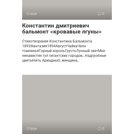
Стихи
0
Константин дмитриевич
бальмонт «кровавые лгуны»
Стихотворения Константина Бальмонта
1893Фантазия1894АвгустЧайкаЧелн
томленьяГорный корольГрустьЛунный светМне
ненавистен гул гигантских городов…Надгробные
цветыНить АриадныО, женщина,
Стихи
0