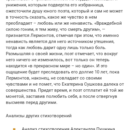
унижения, которым подвергла его избранница,
ожесточили душу юного поэта, который и сам не может
в точность сказать, какое же чувство в нем
преобладает – любовь или же ненависть. «Враждебной
силою гоним, я тем живу, что смерть другим», —
признается Лермонтов, отмечая при этом, что именно
ненависть является для него источником утешения,
тогда как любовь дарит одну лишь только боль.
Размышляя о своей жизни, поэт отмечает, что вокруг
него ничего не изменилось, вот только он теперь
находится «в прекрасном мире – но один». И это
ощущение будет преследовать его долгие 10 лет, пока
Лермонтов, наконец, не совладает со своими
чувствами и не помет, что Екатерина Сушкова далека от
совершенства. Придет время, и поэт отплатит ей той же
монетой, заставив полюбить себя, а после отвергнув
высмеяв перед другими.
Анализы других стихотворений
Анализ стихотворения Александра Пушкина