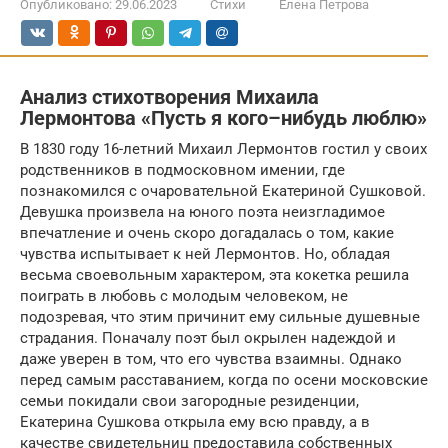
Опубликовано:
29.06.2023
Стихи
Елена Петрова
Анализ стихотворения Михаила
Лермонтова «Пусть я кого–нибудь люблю»
В 1830 году 16-летний Михаил Лермонтов гостил у своих
родственников в подмосковном имении, где
познакомился с очаровательной Екатериной Сушковой.
Девушка произвела на юного поэта неизгладимое
впечатление и очень скоро догадалась о том, какие
чувства испытывает к ней Лермонтов. Но, обладая
весьма своевольным характером, эта кокетка решила
поиграть в любовь с молодым человеком, не
подозревая, что этим причинит ему сильные душевные
страдания. Поначалу поэт был окрылен надеждой и
даже уверен в том, что его чувства взаимны. Однако
перед самым расставанием, когда по осени московские
семьи покидали свои загородные резиденции,
Екатерина Сушкова открыла ему всю правду, а в
качестве свидетельниц предоставила собственных