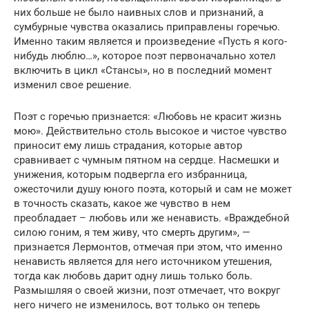
них больше не было наивных слов и признаний, а
сумбурные чувства оказались приправлены горечью.
Именно таким является и произведение «Пусть я кого-
нибудь люблю…», которое поэт первоначально хотел
включить в цикл «Стансы», но в последний момент
изменил свое решение.
Поэт с горечью признается: «Любовь не красит жизнь
мою». Действительно столь высокое и чистое чувство
приносит ему лишь страдания, которые автор
сравнивает с чумным пятном на сердце. Насмешки и
унижения, которым подвергла его избранница,
ожесточили душу юного поэта, который и сам не может
в точность сказать, какое же чувство в нем
преобладает – любовь или же ненависть. «Враждебной
силою гоним, я тем живу, что смерть другим», —
признается Лермонтов, отмечая при этом, что именно
ненависть является для него источником утешения,
тогда как любовь дарит одну лишь только боль.
Размышляя о своей жизни, поэт отмечает, что вокруг
него ничего не изменилось, вот только он теперь