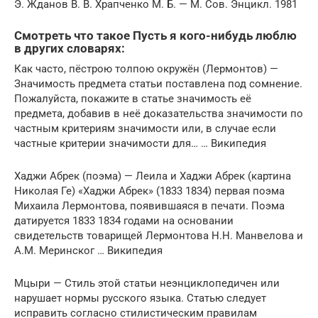
Э. Жданов В. В. Храпченко М. Б. — М. Сов. Энцикл. 1981
Смотреть что такое Пусть я кого-нибудь люблю
в других словарях:
Как часто, пёстрою толпою окружён (Лермонтов) —
Значимость предмета статьи поставлена под сомнение.
Пожалуйста, покажите в статье значимость её
предмета, добавив в неё доказательства значимости по
частным критериям значимости или, в случае если
частные критерии значимости для… … Википедия
Хаджи Абрек (поэма) — Леила и Хаджи Абрек (картина
Николая Ге) «Хаджи Абрек» (1833 1834) первая поэма
Михаила Лермонтова, появившаяся в печати. Поэма
датируется 1833 1834 годами на основании
свидетельств товарищей Лермонтова Н.Н. Манвелова и
А.М. Меринског … Википедия
Мцыри — Стиль этой статьи неэнциклопедичен или
нарушает нормы русского языка. Статью следует
исправить согласно стилистическим правилам