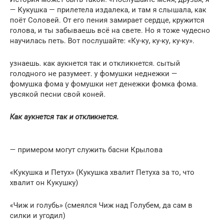
— Кукушка — прилетела издалека, и там я слышала, как
поёт Соловей. От его пения замирает сердце, кружится
голова, и ты забываешь всё на свете. Но я тоже чудесно
научилась петь. Вот послушайте: «Ку-ку, ку-ку, ку-ку».
узнаешь. как аукнется так и откликнется. сытый
голодного не разумеет. у фомушки неднежки —
фомушка фома у фомушки нет денежки фомка фома.
увсякой песни свой коней.
Как аукнется так и откликнется.
— примером могут служить басни Крылова
«Кукушка и Петух» (Кукушка хвалит Петуха за то, что
хвалит он Кукушку)
«Чиж и голубь» (смеялся Чиж над Голубем, да сам в
силки и угодил)