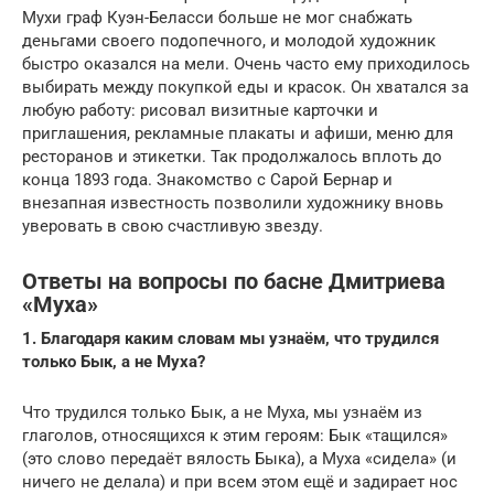
Мухи граф Куэн-Беласси больше не мог снабжать
деньгами своего подопечного, и молодой художник
быстро оказался на мели. Очень часто ему приходилось
выбирать между покупкой еды и красок. Он хватался за
любую работу: рисовал визитные карточки и
приглашения, рекламные плакаты и афиши, меню для
ресторанов и этикетки. Так продолжалось вплоть до
конца 1893 года. Знакомство с Сарой Бернар и
внезапная известность позволили художнику вновь
уверовать в свою счастливую звезду.
Ответы на вопросы по басне Дмитриева
«Муха»
1. Благодаря каким словам мы узнаём, что трудился
только Бык, а не Муха?
Что трудился только Бык, а не Муха, мы узнаём из
глаголов, относящихся к этим героям: Бык «тащился»
(это слово передаёт вялость Быка), а Муха «сидела» (и
ничего не делала) и при всем этом ещё и задирает нос