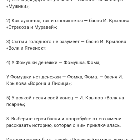
«Мужики»;
2) Как аукнется, так и откликнется — басня И. Крылова
«Стрекоза и Муравей»;
3) Сытый голодного не разумеет — басня И. Крылова
«Волк и Ягненок»;
4) У Фомушки денежки — Фомушка, Фома;
У Фомушки нет денежки — Фомка, Фома. — басня И.
Крылова «Ворона и Лисица»;
5) У всякой песни свой конец — И. Крылов «Волк на
псарне»;
8. Выберите героя басни и попробуйте от его имени
рассказать историю, которая с ним приключилась.
История может быть такой: «Послушайте меня, друзья, я