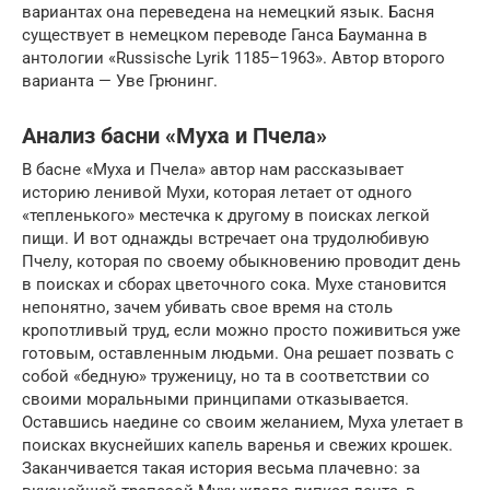
вариантах она переведена на немецкий язык. Басня
существует в немецком переводе Ганса Бауманна в
антологии «Russische Lyrik 1185–1963». Автор второго
варианта — Уве Грюнинг.
Анализ басни «Муха и Пчела»
В басне «Муха и Пчела» автор нам рассказывает
историю ленивой Мухи, которая летает от одного
«тепленького» местечка к другому в поисках легкой
пищи. И вот однажды встречает она трудолюбивую
Пчелу, которая по своему обыкновению проводит день
в поисках и сборах цветочного сока. Мухе становится
непонятно, зачем убивать свое время на столь
кропотливый труд, если можно просто поживиться уже
готовым, оставленным людьми. Она решает позвать с
собой «бедную» труженицу, но та в соответствии со
своими моральными принципами отказывается.
Оставшись наедине со своим желанием, Муха улетает в
поисках вкуснейших капель варенья и свежих крошек.
Заканчивается такая история весьма плачевно: за