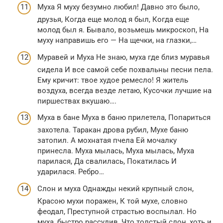
Муха Я муху безумно любил! Давно это было,
друзья, Когда еще молод я был, Когда еще
молод был я. Бывало, возьмешь микроскоп, На
муху направишь его — На щечки, на глазки,…
Муравей и Муха Не знаю, муха где близ муравья
сидела И все самой себе похвальны песни пела.
Ему кричит: твое худое ремесло! Я житель
воздуха, всегда везде летаю, Кусочки лучшие на
пиршествах вкушаю….
Муха в бане Муха в баню прилетела, Попариться
захотела. Таракан дрова рубил, Мухе баню
затопил. А мохнатая пчела Ей мочалку
принесла. Муха мылась, Муха мылась, Муха
парилася, Да свалилась, Покатилась И
ударилася. Ребро…
Слон и муха Однажды некий крупный слон,
Красою мухи поражен, К той мухе, словно
феодал, Преступной страстью воспылал. Но
муха, быстро рассудив, Что толстый слон, хоть и