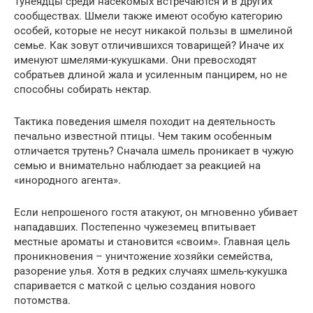
Тунеядцы среди насекомых встречаются и в других
сообществах. Шмели также имеют особую категорию
особей, которые не несут никакой пользы в шмелиной
семье. Как зовут отличившихся товарищей? Иначе их
именуют шмелями-кукушками. Они превосходят
собратьев длиной жала и усиленным панцирем, но не
способны собирать нектар.
Тактика поведения шмеля походит на деятельность
печально известной птицы. Чем таким особенным
отличается трутень? Сначала шмель проникает в чужую
семью и внимательно наблюдает за реакцией на
«инородного агента».
Если непрошеного гостя атакуют, он мгновенно убивает
нападавших. Постепенно чужеземец впитывает
местные ароматы и становится «своим». Главная цель
проникновения – уничтожение хозяйки семейства,
разорение улья. Хотя в редких случаях шмель-кукушка
спаривается с маткой с целью создания нового
потомства.