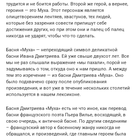
трудится и не боится работы. Второй же герой, а вернее,
героиня — это Муха. Этот персонаж является
олицетворением лентяев, хвастунов, тех людей,
которые без зазрения совести припишут себе
достижения других, но при этом они и палец об палец
никогда не ударят, чтобы что-то сделать.
Басня «Муха» — непреходящий символ деликатной
басни Ивана Дмитриева. Ей уже свыше двухсот лет. Все
мы не раз слышали выражение «мы пахали», порой не
задумываясь о том, откуда оно к нам пришло. А между
тем это изречение — из басни Дмитриева «Муха». Оно
было подхвачено сразу после опубликования
произведения, и вот уже в течение нескольких столетий
используется в нашем лексиконе.
Басня Дмитриева «Муха» есть не что иное, как перевод
басни французского поэта Пьера Вилье, восходящей, в
свою очередь, к античной басне. По другим сведениям
– французский автор к басенному жанру никогда не
обращался, и произведений, где главным героем была