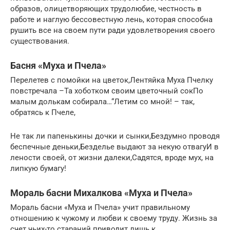
образов, олицетворяющих трудолюбие, честность в
работе и наглую бессовестную лень, которая способна
рушить все на своем пути ради удовлетворения своего
существования.
Басня «Муха и Пчела»
Перелетев с помойки на цветок,Лентяйка Муха Пчелку
повстречала –Та хоботком своим цветочный сокПо
малым долькам собирала…“Летим со мной! – так,
обратясь к Пчеле,
Не так ли папенькины дочки и сынки,Бездумно проводя
беспечные деньки,Безделье выдают за некую отвагуИ в
лености своей, от жизни далеки,Садятся, вроде мух, на
липкую бумагу!
Мораль басни Михалкова «Муха и Пчела»
Мораль басни «Муха и Пчела» учит правильному
отношению к чужому и любви к своему труду. Жизнь за
счет чьих-то стараний приводит лишь к