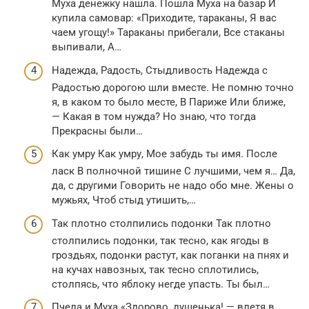
Муха денежку нашла. Пошла Муха на базар И
купила самовар: «Приходите, тараканы, Я вас
чаем угощу!» Тараканы прибегали, Все стаканы
выпивали, А…
Надежда, Радость, Стыдливость Надежда с
Радостью дорогою шли вместе. Не помню точно
я, в каком то было месте, В Париже Или ближе,
— Какая в том нужда? Но знаю, что тогда
Прекрасны были…
Как умру Как умру, Мое забудь ты имя. После
ласк В полночной тишине С лучшими, чем я… Да,
да, с другими Говорить не надо обо мне. Жены о
мужьях, Чтоб стыд утишить,…
Так плотно столпились подонки Так плотно
столпились подонки, так тесно, как ягоды в
гроздьях, подонки растут, как поганки на пнях и
на кучах навозных, так тесно сплотились,
столпясь, что яблоку негде упасть. Ты был…
Пчела и Муха «Здорово, душенька! — влетя в