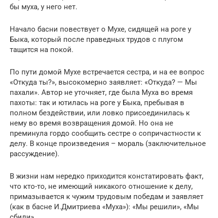
бы муха, у него нет.
Начало басни повествует о Мухе, сидящей на роге у
Быка, который после праведных трудов с плугом
тащится на покой.
По пути домой Мухе встречается сестра, и на ее вопрос
«Откуда ты?», высокомерно заявляет: «Откуда? — Мы
пахали». Автор не уточняет, где была Муха во время
пахоты: так и ютилась на роге у Быка, пребывая в
полном бездействии, или ловко присоединилась к
нему во время возвращения домой. Но она не
преминула гордо сообщить сестре о сопричастности к
делу. В конце произведения – мораль (заключительное
рассуждение).
В жизни нам нередко приходится констатировать факт,
что кто-то, не имеющий никакого отношение к делу,
примазывается к чужим трудовым победам и заявляет
(как в басне И.Дмитриева «Муха»): «Мы решили», «Мы
сбили».