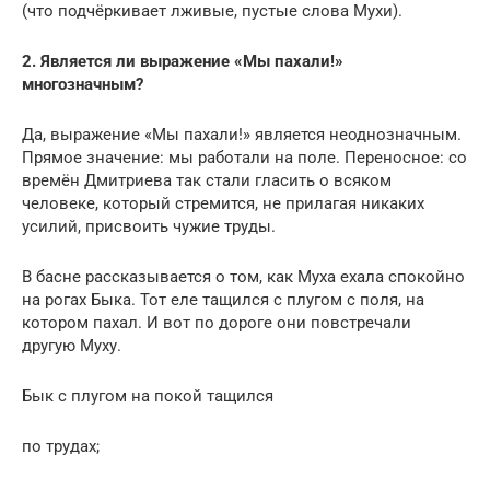
(что подчёркивает лживые, пустые слова Мухи).
2. Является ли выражение «Мы пахали!»
многозначным?
Да, выражение «Мы пахали!» является неоднозначным.
Прямое значение: мы работали на поле. Переносное: со
времён Дмитриева так стали гласить о всяком
человеке, который стремится, не прилагая никаких
усилий, присвоить чужие труды.
В басне рассказывается о том, как Муха ехала спокойно
на рогах Быка. Тот еле тащился с плу­гом с поля, на
котором пахал. И вот по дороге они повстречали
другую Муху.
Бык с плугом на покой тащился
по трудах;