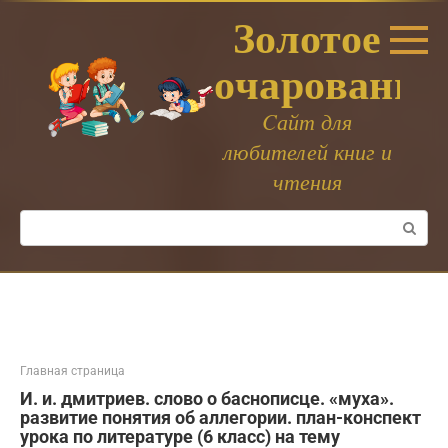
Перейти
Золотое
к
контенту
очарование
Cайт для
любителей книг и
чтения
Поиск:
Главная страница
И. и. дмитриев. слово о баснописце. «муха».
развитие понятия об аллегории. план-конспект
урока по литературе (6 класс) на тему