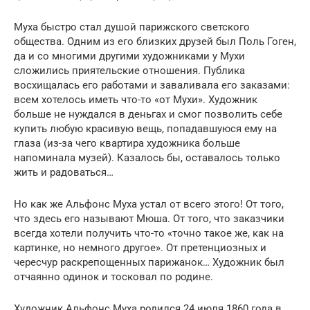
Муха быстро стал душой парижского светского
общества. Одним из его близких друзей был Поль Гоген,
да и со многими другими художниками у Мухи
сложились приятельские отношения. Публика
восхищалась его работами и заваливала его заказами:
всем хотелось иметь что-то «от Мухи». Художник
больше не нуждался в деньгах и смог позволить себе
купить любую красивую вещь, попадавшуюся ему на
глаза (из-за чего квартира художника больше
напоминала музей). Казалось бы, оставалось только
жить и радоваться…
Но как же Альфонс Муха устал от всего этого! От того,
что здесь его называют Мюша. От того, что заказчики
всегда хотели получить что-то «точно такое же, как на
картинке, но немного другое». От претенциозных и
чересчур раскрепощенных парижанок… Художник был
отчаянно одинок и тосковал по родине.
Художник Альфонс Муха родился 24 июля 1860 года в