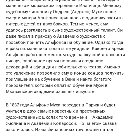
маленьком моравском городишке Иванчице. Мелкому
судебному чиновнику Ондрею (Анджею) Мухе после
смерти матери Альфонса пришлось в одиночку растить
пятерых детей от двух браков. Тем не менее, ему
удалось разглядеть в сыне художественный талант. Он
даже писал в пражскую Академию художеств с
просьбой принять Альфонса на обучение. Однако тогда
в работах мальчика таланта не увидели. Какое-то время
Альфонс работал в местном суде на скучной должности
писаря, свободное время посвящая созданию
декораций и афиш для любительского театра. Именно
это увлечение позволило ему в конце концов получить
приглашение на обучение в Вене и найти богатого
покровителя, который оплатил обучение Мухи в
Мюнхенской академии изящных искусств.
В 1887 году Альфонс Муха переедет в Париж и будет
учиться в двух самых известных и престижных
художественных школах того времени – Академии
Жюлиана и Академии Коларосси. Но на этом сказка
закончилась. Из-за финансовых трудностей патрон