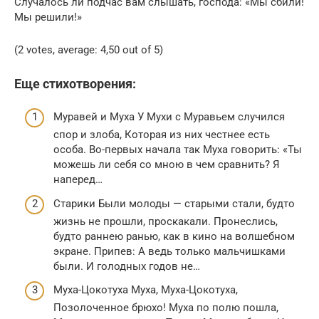
Случалось ли подчас вам слышать, господа: «Мы сбили!
Мы решили!»
(2 votes, average: 4,50 out of 5)
Еще стихотворения:
Муравей и Муха У Мухи с Муравьем случился
спор и злоба, Которая из них честнее есть
особа. Во-первых начала так Муха говорить: «Ты
можешь ли себя со мною в чем сравнить? Я
наперед…
Старики Были молоды — старыми стали, будто
жизнь не прошли, проскакали. Пронеслись,
будто раннею ранью, как в кино на волшебном
экране. Припев: А ведь только мальчишками
были. И голодных годов не…
Муха-Цокотуха Муха, Муха-Цокотуха,
Позолоченное брюхо! Муха по полю пошла,