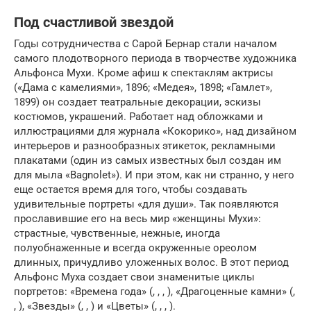
Под счастливой звездой
Годы сотрудничества с Сарой Бернар стали началом
самого плодотворного периода в творчестве художника
Альфонса Мухи. Кроме афиш к спектаклям актрисы
(«Дама с камелиями», 1896; «Медея», 1898; «Гамлет»,
1899) он создает театральные декорации, эскизы
костюмов, украшений. Работает над обложками и
иллюстрациями для журнала «Кокорико», над дизайном
интерьеров и разнообразных этикеток, рекламными
плакатами (один из самых известных был создан им
для мыла «Bagnolet»). И при этом, как ни странно, у него
еще остается время для того, чтобы создавать
удивительные портреты «для души». Так появляются
прославившие его на весь мир «женщины Мухи»:
страстные, чувственные, нежные, иногда
полуобнаженные и всегда окруженные ореолом
длинных, причудливо уложенных волос. В этот период
Альфонс Муха создает свои знаменитые циклы
портретов: «Времена года» (, , , ), «Драгоценные камни» (,
, ), «Звезды» (, , ) и «Цветы» (, , , ).