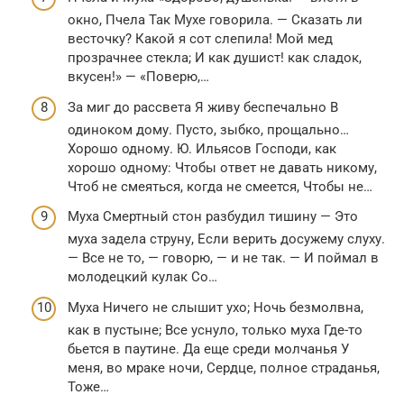
окно, Пчела Так Мухе говорила. — Сказать ли
весточку? Какой я сот слепила! Мой мед
прозрачнее стекла; И как душист! как сладок,
вкусен!» — «Поверю,…
За миг до рассвета Я живу беспечально В
одиноком дому. Пусто, зыбко, прощально…
Хорошо одному. Ю. Ильясов Господи, как
хорошо одному: Чтобы ответ не давать никому,
Чтоб не смеяться, когда не смеется, Чтобы не…
Муха Смертный стон разбудил тишину — Это
муха задела струну, Если верить досужему слуху.
— Все не то, — говорю, — и не так. — И поймал в
молодецкий кулак Со…
Муха Ничего не слышит ухо; Ночь безмолвна,
как в пустыне; Все уснуло, только муха Где-то
бьется в паутине. Да еще среди молчанья У
меня, во мраке ночи, Сердце, полное страданья,
Тоже…