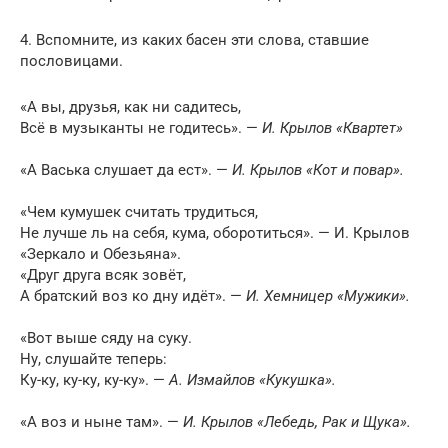
4. Вспомните, из каких басен эти слова, ставшие
пословицами.
«А вы, друзья, как ни садитесь,
Всё в музыканты не годитесь». —
И. Крылов «Квартет»
«А Васька слушает да ест». —
И. Крылов «Кот и повар».
«Чем кумушек считать трудиться,
Не лучше ль на себя, кума, оборотиться». — И. Крылов
«Зеркало и Обезьяна».
«Друг друга всяк зовёт,
А братский воз ко дну идёт». —
И. Хемницер «Мужики».
«Вот выше сяду на суку.
Ну, слушайте теперь:
Ку-ку, ку-ку, ку-ку». —
А. Измайлов «Кукушка».
«А воз и ныне там». —
И. Крылов «Лебедь, Рак и Щука».