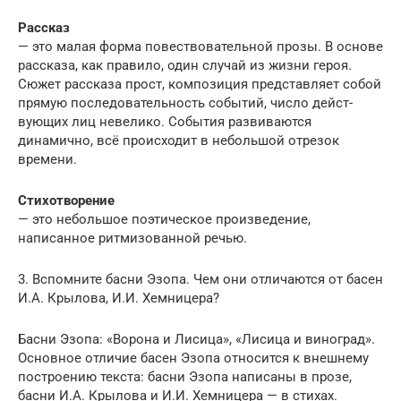
Рассказ
— это малая форма повествовательной прозы. В основе
рассказа, как правило, один случай из жизни ге­роя.
Сюжет рассказа прост, композиция представляет со­бой
прямую последовательность событий, число дейст­
вующих лиц невелико. События развиваются
динамично, всё происходит в небольшой отрезок
времени.
Стихотворение
— это небольшое поэтическое произве­дение,
написанное ритмизованной речью.
3. Вспомните басни Эзопа. Чем они отличаются от басен
И.А. Крылова, И.И. Хемницера?
Басни Эзопа: «Ворона и Лисица», «Лисица и виноград».
Основное отличие басен Эзопа относится к внешнему
построению текста: басни Эзопа написаны в прозе,
басни И.А. Крылова и И.И. Хемницера — в стихах.