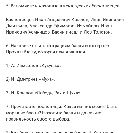
5. Вспомните и назовите имена русских баснописцев.
Баснописцы: Иван Андреевич Крылов, Иван Иванович
Дмитриев, Александр Ефимович Измайлов, Иван
Ивано­вич Хемницер. Басни писал и Лев Толстой.
6. Назовите по иллюстрациям басни и их героев.
Прочитайте ту, которая вам нравится.
1) А. Измайлов «Кукушка».
2) И. Дмитриев «Муха».
3) И. Крылов «Лебедь, Рак и Щука».
7. Прочитайте пословицы. Какая из них может быть
моралью басни? Назовите басни и докажите
правильность своего выбора.
1) Без беды друга не узнаешь — басня И. Хемницера