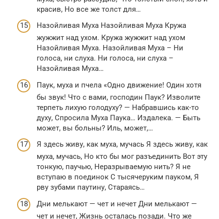
красив, Но все же толст для…
Назойливая Муха Назойливая Муха Кружа
жужжит над ухом. Кружа жужжит над ухом
Назойливая Муха. Назойливая Муха – Ни
голоса, ни слуха. Ни голоса, ни слуха –
Назойливая Муха…
Паук, муха и пчела «Одно движение! Один хотя
бы звук! Что с вами, господин Паук? Изволите
терпеть лихую голодуху? — Набравшись как-то
духу, Спросила Муха Паука… Издалека. — Быть
может, вы больны? Иль, может,…
Я здесь живу, как муха, мучась Я здесь живу, как
муха, мучась, Но кто бы мог разъединить Вот эту
тонкую, паучью, Неразрываемую нить? Я не
вступаю в поединок С тысячеруким пауком, Я
рву зубами паутину, Стараясь…
Дни мелькают — чет и нечет Дни мелькают —
чет и нечет, Жизнь осталась позади. Что же