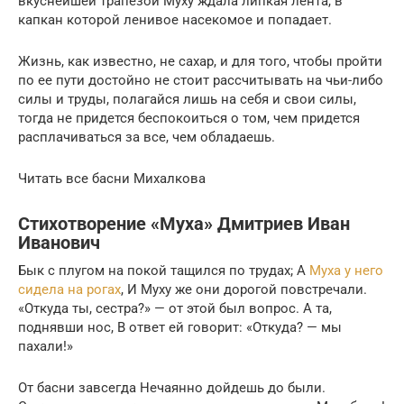
вкуснейшей трапезой Муху ждала липкая лента, в
капкан которой ленивое насекомое и попадает.
Жизнь, как известно, не сахар, и для того, чтобы пройти
по ее пути достойно не стоит рассчитывать на чьи-либо
силы и труды, полагайся лишь на себя и свои силы,
тогда не придется беспокоиться о том, чем придется
расплачиваться за все, чем обладаешь.
Читать все басни Михалкова
Стихотворение «Муха» Дмитриев Иван
Иванович
Бык с плугом на покой тащился по трудах; А
Муха у него
сидела на рогах
, И Муху же они дорогой повстречали.
«Откуда ты, сестра?» — от этой был вопрос. А та,
поднявши нос, В ответ ей говорит: «Откуда? — мы
пахали!»
От басни завсегда Нечаянно дойдешь до были.