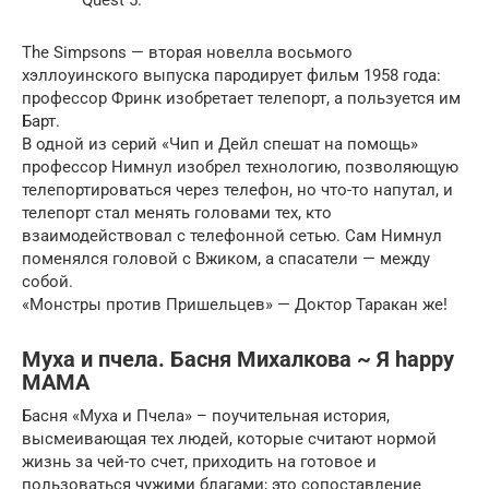
The Simpsons — вторая новелла восьмого
хэллоуинского выпуска пародирует фильм 1958 года:
профессор Фринк изобретает телепорт, а пользуется им
Барт.
В одной из серий «Чип и Дейл спешат на помощь»
профессор Нимнул изобрел технологию, позволяющую
телепортироваться через телефон, но что-то напутал, и
телепорт стал менять головами тех, кто
взаимодействовал с телефонной сетью. Сам Нимнул
поменялся головой с Вжиком, а спасатели — между
собой.
«Монстры против Пришельцев» — Доктор Таракан же!
Муха и пчела. Басня Михалкова ~ Я happy
МАМА
Басня «Муха и Пчела» – поучительная история,
высмеивающая тех людей, которые считают нормой
жизнь за чей-то счет, приходить на готовое и
пользоваться чужими благами; это сопоставление