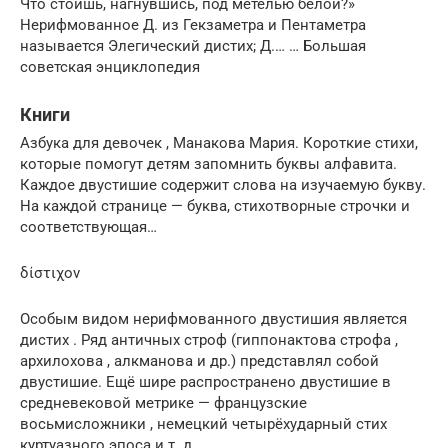
Что стоишь, нагнувшись, под метелью белой?»
Нерифмованное Д. из Гекзаметра и Пентаметра
называется Элегический дистих; Д.… … Большая
советская энциклопедия
Книги
Азбука для девочек , Манакова Мария. Короткие стихи,
которые помогут детям запомнить буквы алфавита.
Каждое двустишие содержит слова на изучаемую букву.
На каждой странице — буква, стихотворные строчки и
соответствующая…
δίστιχον
Особым видом нерифмованного двустишия является
дистих . Ряд античных строф (гиппонактова строфа ,
архилохова , алкманова и др.) представлял собой
двустишие. Ещё шире распространено двустишие в
средневековой метрике — французские
восьмисложники , немецкий четырёхударный стих
куртуазного эпоса и т. д.