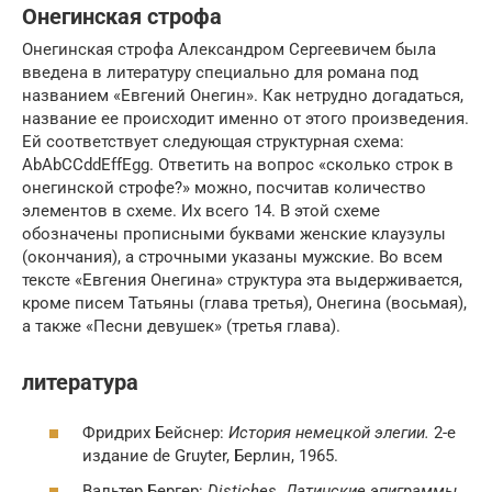
Онегинская строфа
Онегинская строфа Александром Сергеевичем была
введена в литературу специально для романа под
названием «Евгений Онегин». Как нетрудно догадаться,
название ее происходит именно от этого произведения.
Ей соответствует следующая структурная схема:
AbAbCCddEffEgg. Ответить на вопрос «сколько строк в
онегинской строфе?» можно, посчитав количество
элементов в схеме. Их всего 14. В этой схеме
обозначены прописными буквами женские клаузулы
(окончания), а строчными указаны мужские. Во всем
тексте «Евгения Онегина» структура эта выдерживается,
кроме писем Татьяны (глава третья), Онегина (восьмая),
а также «Песни девушек» (третья глава).
литература
Фридрих Бейснер:
История немецкой элегии.
2-е
издание de Gruyter, Берлин, 1965.
Вальтер Бергер:
Distiches. Латинские эпиграммы