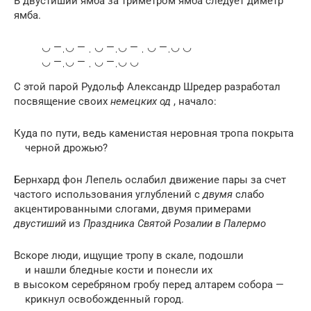
В двустишии ямба за триметром ямба следует диметр
ямба.
◡ —ˌ◡ — ˌ ◡ —ˌ◡ — ˌ ◡ —ˌ◡ ◡
◡ —ˌ◡ — ˌ ◡ —ˌ◡ ◡
С этой парой
Рудольф Александр Шредер
разработал
посвящение своих
немецких од
, начало:
Куда по пути, ведь каменистая неровная тропа покрыта
черной дрожью?
Бернхард фон Лепель ослабил движение пары за счет
частого использования углублений с
двумя
слабо
акцентированными слогами, двумя примерами
двустиший
из
Праздника Святой Розалии в Палермо
Вскоре люди, ищущие тропу в скале, подошли
и нашли бледные кости и понесли их
в высоком серебряном гробу перед алтарем собора —
крикнул освобожденный город.