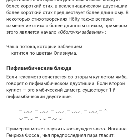
более короткий стих, в асклепиадическом двустишии
более короткий стих предшествует более длинному. В
некоторых стихотворениях Hölty также вставил
изменение стиха с более длинным стихом, примером
этого является начало
«Оболочки забвения»
:
Чаша потока, который забвением
катится по цветам Элизиума.
Пифиамбические блюда
Если гексаметр сочетается со вторым куплетом ямба,
говорят о пифиамбическом двустишии. Если второй
куплет — это ямбический диметр, существует 1-й
пифиамбический двустишие:
— ◡◡ ˌ— ◡◡ ˌ— ◡◡ ˌ— ◡◡ ˌ — ◡◡ˌ— ◠
◡ —ˌ◡ — ˌ ◡ —ˌ◡ ◡
Примером может служить
жизнерадостность
Иоганна
Генриха Фосса , чья предпоследняя пара гласит: