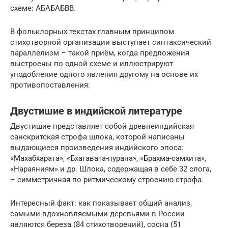
схеме: АБАБАБВВ.
В фольклорных текстах главным принципом
стихотворной организации выступает синтаксический
параллелизм – такой приём, когда предложения
выстроены по одной схеме и иллюстрируют
уподобление одного явления другому на основе их
противопоставления:
Двустишие в индийской литературе
Двустишие представляет собой древнеиндийская
санскритская строфа шлока, которой написаны
выдающиеся произведения индийского эпоса:
«Махабхарата», «Бхагавата-пурана», «Брахма-самхита»,
«Нараяниям» и др. Шлока, содержащая в себе 32 слога,
– симметричная по ритмическому строению строфа.
Интересный факт: как показывает общий анализ,
самыми вдохновляемыми деревьями в России
являются береза (84 стихотворений), сосна (51