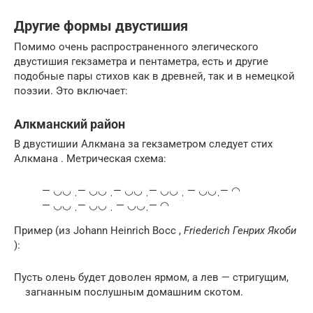
Другие формы двустишия
Помимо очень распространенного элегического
двустишия гекзаметра и пентаметра, есть и другие
подобные пары стихов как в древней, так и в немецкой
поэзии. Это включает:
Алкманский район
В двустишии Алкмана за гекзаметром следует стих
Алкмана . Метрическая схема:
— ◡◡ ˌ— ◡◡ ˌ— ◡◡ ˌ— ◡◡ ˌ — ◡◡ˌ— ◠
— ◡◡ ˌ— ◡◡ ˌ — ◡◡ˌ— ◠
Пример (из Johann Heinrich Восс ,
Friederich Генрих Якоби
):
Пусть олень будет доволен ярмом, а лев — стригущим,
загнанным послушным домашним скотом.