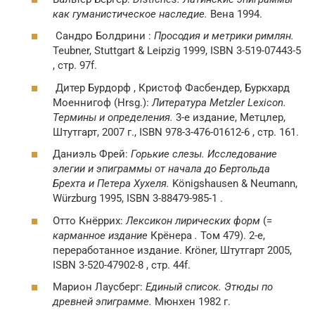
как гуманистическое наследие.
Вена 1994.
Сандро Болдрини :
Просодия и метрики римлян.
Teubner, Stuttgart & Leipzig 1999, ISBN 3-519-07443-5
, стр. 97f.
Дитер Бурдорф , Кристоф Фасбендер, Буркхард
Моеннигоф (Hrsg.):
Литература Metzler Lexicon.
Термины и определения.
3-е издание, Метцлер,
Штутгарт, 2007 г., ISBN 978-3-476-01612-6 , стр. 161.
Даниэль Фрей:
Горькие слезы. Исследование
элегии и эпиграммы от начала до Бертольда
Брехта и Петера Хухеля.
Königshausen & Neumann,
Würzburg 1995, ISBN 3-88479-985-1 .
Отто Кнёррих:
Лексикон лирических форм
(=
карманное издание
Крёнера
.
Том 479). 2-е,
переработанное издание. Kröner, Штутгарт 2005,
ISBN 3-520-47902-8 , стр. 44f.
Марион Лаусберг:
Единый список. Этюды по
древней эпиграмме.
Мюнхен 1982 г.