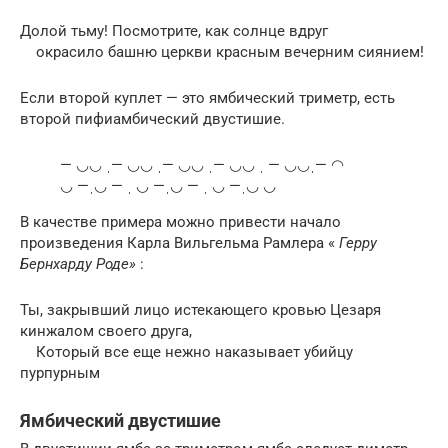
Долой тьму! Посмотрите, как солнце вдруг
окрасило башню церкви красным вечерним сиянием!
Если второй куплет — это ямбический триметр, есть
второй пифиамбический двустишие.
— ◡◡ ˌ— ◡◡ ˌ— ◡◡ ˌ— ◡◡ ˌ — ◡◡ˌ— ◠
◡ —ˌ◡ — ˌ ◡ —ˌ◡ — ˌ ◡ —ˌ◡ ◡
В качестве примера можно привести начало
произведения Карла Вильгельма Рамлера «
Герру
Бернхарду Роде»
:
Ты, закрывший лицо истекающего кровью Цезаря
кинжалом своего друга,
Который все еще нежно наказывает убийцу
пурпурным
Ямбический двустишие