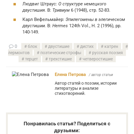
Людвиг Штраус:
О структуре немецкого
двустишия.
В:
Тривиум
6 (1948), стр. 52-83.
Карл Вефельмайер:
Эпилегомены в элегическом
двустишии.
В:
Hermes
124th Vol., H. 2 (1996), pp.
140-149.
0
блок
двустишие
дистих
катрен
лермонтов
поэтические строфы
русская поэзия
терцет
трехстишие
четверостишие
Елена Петрова
/ автор статьи
Автор статей о поэзии, истории
литературы и анализе
стихотворений.
Понравилась статья? Поделиться с
друзьями: