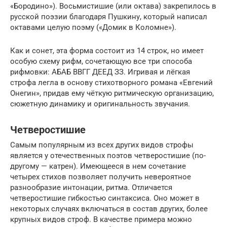
«Бородино»). Восьмистишие (или октава) закрепилось в
русской поэзии благодаря Пушкину, который написал
октавами целую поэму («Домик в Коломне»).
Как и сонет, эта форма состоит из 14 строк, но имеет
особую схему рифм, сочетающую все три способа
рифмовки: АБАБ ВВГГ ДЕЕД ЗЗ. Игривая и лёгкая
строфа легла в основу стихотворного романа «Евгений
Онегин», придав ему чёткую ритмическую организацию,
сюжетную динамику и оригинальность звучания.
Четверостишие
Самым популярным из всех других видов строфы
является у отечественных поэтов четверостишие (по-
другому — катрен). Имеющееся в нем сочетание
четырех стихов позволяет получить невероятное
разнообразие интонации, ритма. Отличается
четверостишие гибкостью синтаксиса. Оно может в
некоторых случаях включаться в состав других, более
крупных видов строф. В качестве примера можно