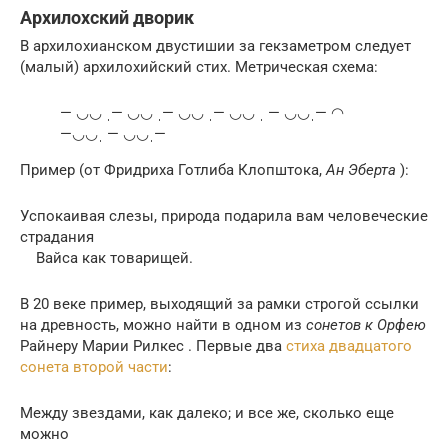
Архилохский дворик
В архилохианском двустишии за гекзаметром следует
(малый) архилохийский стих. Метрическая схема:
— ◡◡ ˌ— ◡◡ ˌ— ◡◡ ˌ— ◡◡ ˌ — ◡◡ˌ— ◠
—◡◡ˌ — ◡◡ˌ—
Пример (от Фридриха Готлиба Клопштока,
Ан Эберта
):
Успокаивая слезы, природа подарила вам человеческие
страдания
Вайса как товарищей.
В 20 веке пример, выходящий за рамки строгой ссылки
на древность, можно найти в одном из
сонетов к Орфею
Райнеру Марии Рилкес . Первые два
стиха двадцатого
сонета второй части
:
Между звездами, как далеко; и все же, сколько еще
можно