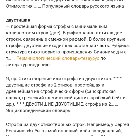
Этимология:… … Популярный словарь русского языка
двустишие
— простейшая форма строфы с минимальным
количеством строк (две). В рифмованных стихах две
строки, связанные смежной рифмой. В более крупные
строфы двустишие входит как составная часть. Рубрика:
структура стихотворного произведения Синоним: д и с
т… …
Терминологический словарь-тезаурус
по
литературоведению
Я; ср. Стихотворение или строфа из двух стихов. * * *
двустишие строфа из 2 стихов, простейшая и
древнейшая из строфических форм (санскритская
шлока, греческий элегический дистих, арабский бейт и
др.). * * * ДВУСТИШИЕ ДВУСТИШИЕ, строфа из 2… …
Энциклопедический словарь
Строфа из двух стихотворных строк. Например, у Сергея
Есенина: «Клён ты мой опавший, клён заледенелый,