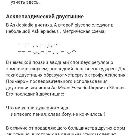
узнать здесь.
Асклепиадический двустишие
В Asklepiadic дистиха, А второй glycone следуют в
небольшой Asklepiadeus . Метрическая схема:
——ˌ — ◡◡ — ˌ◡ ◠
——ˌ — ◡◡— | —◡◡ — ˌ◡ ◠
В немецкой поэзии вводный спондеус регулярно
заменяется хореем; последний слог всегда ударен. Два
таких двустишия образуют четвертую строфу Асклепия ;
Примером последовательного использования
двустишия является
An Meine Freunde
Людвига Хёльти
.
Его последний двустишие:
Что ни капли душевного яда
из твоего пения, слава богу, не кончилось !
В отличие от подавляющего большинства других форм
двустишия, в которых за длинным стихом следует