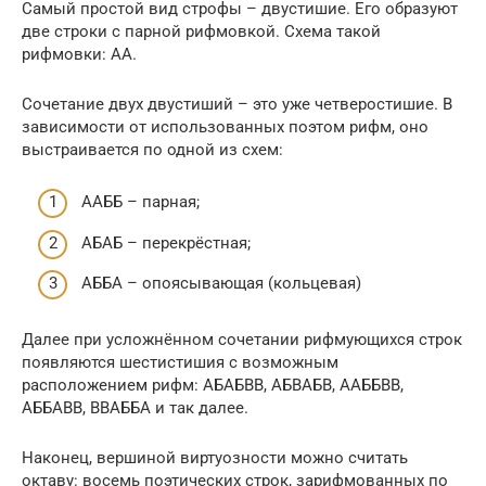
Самый простой вид строфы – двустишие. Его образуют
две строки с парной рифмовкой. Схема такой
рифмовки: АА.
Сочетание двух двустиший – это уже четверостишие. В
зависимости от использованных поэтом рифм, оно
выстраивается по одной из схем:
ААББ – парная;
АБАБ – перекрёстная;
АББА – опоясывающая (кольцевая)
Далее при усложнённом сочетании рифмующихся строк
появляются шестистишия с возможным
расположением рифм: АБАБВВ, АБВАБВ, ААББВВ,
АББАВВ, ВВАББА и так далее.
Наконец, вершиной виртуозности можно считать
октаву: восемь поэтических строк, зарифмованных по