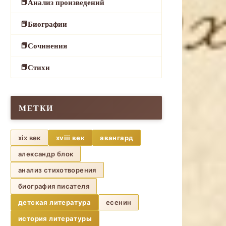
Анализ произведений
Биографии
Сочинения
Стихи
МЕТКИ
xix век
xviii век
авангард
александр блок
анализ стихотворения
биография писателя
детская литература
есенин
история литературы