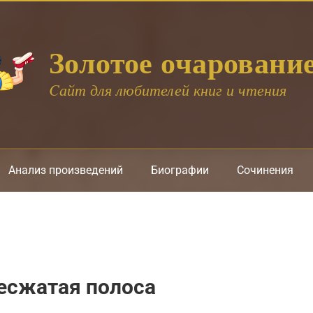
Золотое очаровани
Cайт для любителей книг и чтения
Анализ произведений
Биографии
Сочинения
есжатая полоса