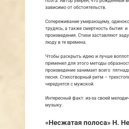
поэта. Автор уверен, что рожденный в
зависимо от обстоятельств.
Сопереживание умирающему, одиноком
трудясь, а также смертность бытия 
произведения. Стихи заставляют зад
люду в те времена.
Чтобы раскрыть идею и лучше воплот
применил для этого методы образност
произведение занимает всего пятнадц
песня. Стихотворный ритм – трехсто
чередуется с мужской.
Интересный факт: из-за своей мелоди
музыку.
«Несжатая полоса» Н. Н