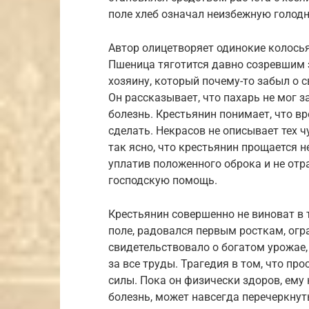
поле хлеб означал неизбежную голодн
Автор олицетворяет одинокие колось
Пшеница тяготится давно созревшим 
хозяину, который почему-то забыл о с
Он рассказывает, что пахарь не мог з
болезнь. Крестьянин понимает, что вр
сделать. Некрасов не описывает тех 
так ясно, что крестьянин прощается н
уплатив положенного оброка и не отр
господскую помощь.
Крестьянин совершенно не виноват в 
поле, радовался первым росткам, огр
свидетельствовало о богатом урожае
за все труды. Трагедия в том, что пр
силы. Пока он физически здоров, ему 
болезнь, может навсегда перечеркнут