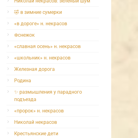
Николай некрасов: зелёный шум
🤣 в зимние сумерки
«в дороге» н. некрасов
❄️снежок
«славная осень» н. некрасов
«школьник» н. некрасов
Железная дорога
Родина
✨ размышления у парадного
подъезда
«пророк» н. некрасов
Николай некрасов
Крестьянские дети