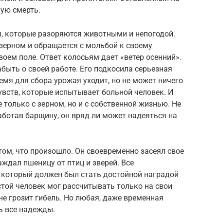
ую смерть.
я, которые разоряются животными и непогодой.
зерном и обращается с мольбой к своему
воем поле. Ответ колосьям дает «ветер осенний».
абыть о своей работе. Его подкосила серьезная
емя для сбора урожая уходит, но не может ничего
чувств, которые испытывает больной человек. И
е только с зерном, но и с собственной жизнью. Не
аботав барщину, он вряд ли может надеяться на
том, что произошло. Он своевременно засеял свое
аждал пшеницу от птиц и зверей. Все
, который должен был стать достойной наградой
остой человек мог рассчитывать только на свои
не грозит гибель. Но любая, даже временная
ь все надежды.