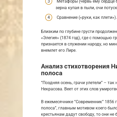
Метафоры (червь ему сердце б
зерна купая в пыли, очи потуск
Сравнение («руки, как плети»).
Близким по глубине грусти продолжен
«Элегия» (1874 год), где с помощью 
признается в служении народу, но мин
внемлет его Лире.
Анализ стихотворения Н
полоса
“Поздняя осень, грачи улетели” – та
Некрасова. Веет от этих слов умиро
В ежемесячнике “Современник” 1856 
полоса”, главным мотивом коего было
крестьянам дадут свободу, то они не 