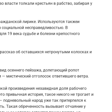
о власти толкали крестьян в рабство, забирая у
гражданской лирике. Используются такжеи
н социальной несправедливостью. В
для 19 века судьбе и болезни крепостного
: рассказ об оставшихся нетронутыми колосках и
вид осеннего пейзажа, долетающий ропот
и — мистический отголосок ответившего ветра.
икой произведения незавидная доля рабочего
это привычная история, такое никого не трогает и
– подневольный народ уже так притерпелся к
ать. Такая обреченность вызывает отчаяние у