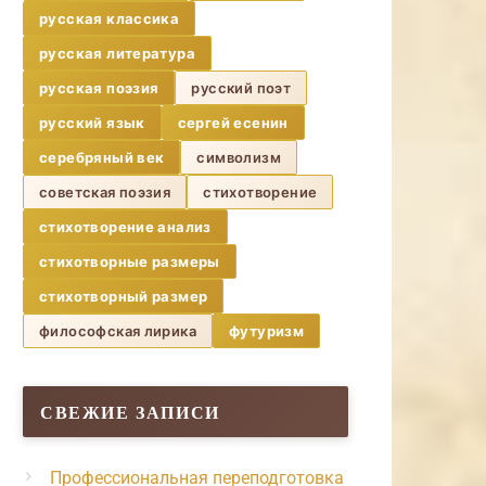
русская классика
русская литература
русская поэзия
русский поэт
русский язык
сергей есенин
серебряный век
символизм
советская поэзия
стихотворение
стихотворение анализ
стихотворные размеры
стихотворный размер
философская лирика
футуризм
СВЕЖИЕ ЗАПИСИ
Профессиональная переподготовка