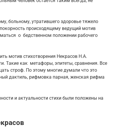
ольным человек остается таким всегда, не
у, больному, утратившего здоровье тяжело
и покорность происходящему ведущий мотив
уматься о бедственном положении рабочего
ить мотив стихотворения Некрасов Н.А.
и. Такие как метафоры, эпитеты, сравнения. Все
ать строф. По этому многие думали что это
пный дактиль, рифмовка парная, женская рифма
чности и актуальности стихи были положены на
екрасов