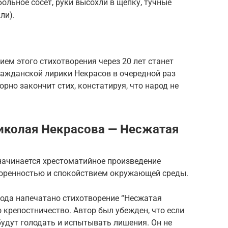
ольное сосет, руки высохли в щепку, тучные
ли).
ием этого стихотворения через 20 лет станет
гражданской лирики Некрасов в очередной раз
орно закончит стих, констатируя, что народ не
иколая Некрасова — Несжатая
к начинается хрестоматийное произведение
творенностью и спокойствием окружающей среды.
года напечатано стихотворение “Несжатая
 крепостничество. Автор был убежден, что если
будут голодать и испытывать лишения. Он не