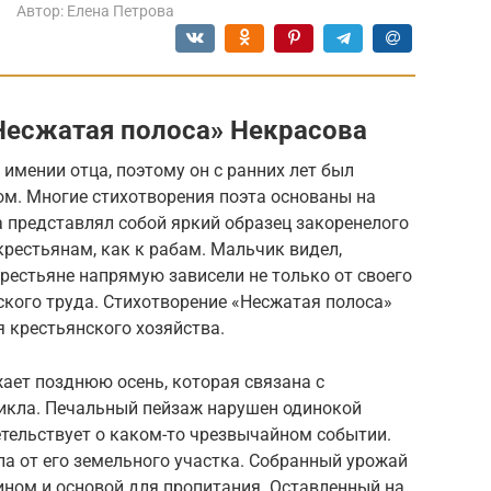
Автор:
Елена Петрова
Несжатая полоса» Некрасова
имении отца, поэтому он с ранних лет был
ом. Многие стихотворения поэта основаны на
а представлял собой яркий образец закоренелого
крестьянам, как к рабам. Мальчик видел,
рестьяне напрямую зависели не только от своего
еского труда. Стихотворение «Несжатая полоса»
я крестьянского хозяйства.
ает позднюю осень, которая связана с
икла. Печальный пейзаж нарушен одинокой
етельствует о каком-то чрезвычайном событии.
а от его земельного участка. Собранный урожай
ином и основой для пропитания. Оставленный на