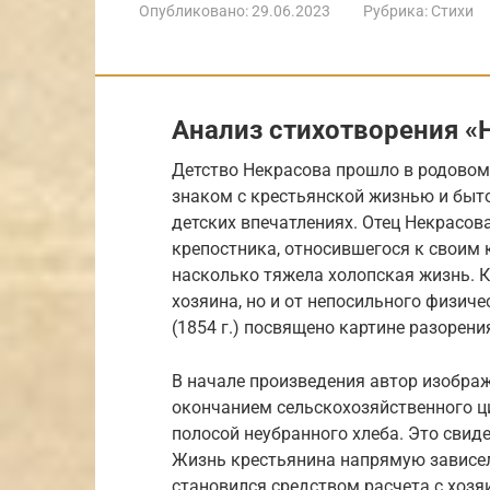
Опубликовано:
29.06.2023
Рубрика:
Стихи
Анализ стихотворения «
Детство Некрасова прошло в родовом 
знаком с крестьянской жизнью и быт
детских впечатлениях. Отец Некрасов
крепостника, относившегося к своим 
насколько тяжела холопская жизнь. К
хозяина, но и от непосильного физич
(1854 г.) посвящено картине разорени
В начале произведения автор изображ
окончанием сельскохозяйственного ц
полосой неубранного хлеба. Это свид
Жизнь крестьянина напрямую зависел
становился средством расчета с хозя