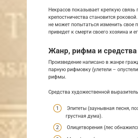
Некрасов показывает крепкую связь пр
крепостничества становится роковой.
не может попытаться изменить свое 
приведет к смерти своего хозяина и е
Жанр, рифма и средства
Произведение написано в жанре граж
парную рифмовку (улетели – опустели 
рифмы.
Средства художественной выразитель
Эпитеты (заунывная песня, поз
грустная дума).
Олицетворения (лес обнажился,