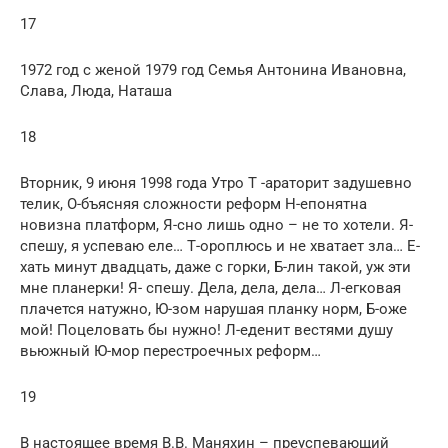
17
1972 год с женой 1979 год Семья Антонина Ивановна,
Слава, Люда, Наташа
18
Вторник, 9 июня 1998 года Утро Т -араторит задушевно
телик, О-бъясняя сложности реформ Н-епонятна
новизна платформ, Я-сно лишь одно – не то хотели. Я-
спешу, я успеваю еле… Т-ороплюсь и не хватает зла… Е-
хать минут двадцать, даже с горки, Б-лин такой, уж эти
мне планерки! Я- спешу. Дела, дела, дела… Л-егковая
плачется натужно, Ю-зом нарушая планку норм, Б-оже
мой! Поцеловать бы нужно! Л-еденит вестями душу
вьюжный Ю-мор перестроечных реформ…
19
В настоящее время В.В. Маняхин – преуспевающий