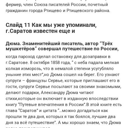
фермер, член Союза писателей России, почетный
гражданин города Ртищево и Ртищевского района.
Слайд 11 Как мы уже упоминали,
г.Саратов известен еще и
Дюма. Знаменитейший писатель, автор “Трёх
мушкетёров” совершал путешествие по России,
когда пароход сделал остановку для дозаправки в
г.Саратове. 8 октября 1858 года, “ с неба падала мелкая
колкая изморозь, что в немалой степени усугубляло
уныние этих мест”,но Дюма сошел на берег. Его узнают
супруги – французы Сервье, которые приглашают его в
гости, супруги Сервье посылают за своими знакомыми,
делают подарки, Александру Дюма читают
стихи,которые он включает в изданную впоследствии
книгу “Путевые впечатления в России”.В этой книге есть
глава “Саратов” и цитата “…можно догадаться как
прошли те два дня, которых я так боялся, лучшие два
дня за всё путешествие”. А мы хорошо знаем, что Дюма