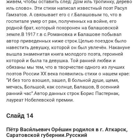
живём, чтобы оставить след: Дом иль тропинку, дерево
иль слово». Эти стихи написал известный поэт Расул
Гамзатов. А связывает его с г.Балашовым то, что в
госпитале умер от ран, полученных на войне, его
родной брат, который похоронен на балашовской
земле.В 1917 г.в с.Романовка и Балашове побывал
автор приведенных ниже строк.Целью поездок было
навестить девушку, которой он был увлечён. Накануне
вышла знаменитая книга молодого поэта, героиней
которой и была та девушка. Той ранней любви и
обязаны мы тем, что в творчестве одного из лучших
поэтов России XX века появились стихи о нашем крае:
“И без того взошел, зашел, В больной душе, щемя,
мечась, Большой, как солнце, Балашов, В осенний
ранний час”.Автор данных строк Борис Пастернак,
лауреат Нобелевской премии.
Слайд 14
Пётр Васи́льевич Оре́шин родился в г. Аткарск,
Саратовской губернии.Русский