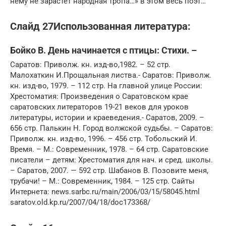
нему не зарастет народная тропа…» в этом весь поэт…
Слайд 27Использованная литература:
Бойко В. День начинается с птицы: Стихи. –
Саратов: Приволж. кн. изд-во,1982. – 52 стр.
Малохаткин И.Прощальная листва.- Саратов: Приволж.
кн. изд-во, 1979. – 112 стр. На главной улице России:
Хрестоматия: Произведения о Саратовском крае
саратовских литераторов 19-21 веков для уроков
литературы, истории и краеведения.- Саратов, 2009. –
656 стр. Палькин Н. Город волжской судьбы. – Саратов:
Приволж. кн. изд-во, 1996. – 456 стр. Тобольский И.
Время. – М.: Современник, 1978. – 64 стр. Саратовские
писатели – детям: Хрестоматия для нач. и сред. школы.
– Саратов, 2007. — 592 стр. Шабанов В. Позовите меня,
трубачи! – М.: Современник, 1984. – 125 стр. Сайты
Интернета: news.sarbc.ru/main/2006/03/15/58045.html
saratov.old.kp.ru/2007/04/18/doc173368/