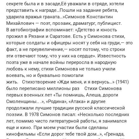
секрете была и в засаде,Её уважали в отряде, хотели
представить к награде…Пошли на задание ребята,
ударила вражья граната…»Симонов Константин
Михайлович — поэт, прозаик, драматург, публицист.
В автобиографии вспоминает: «Детство и юность
прожил в Рязани и Саратове. Есть у Симонова стихи,
которые солдаты и офицеры носят у себя на груди,— это
факт, а не преувеличение,— носят потому, что строки
эти отвечают тому, что у них на сердце». Известность
поэта уже в начале войны переросла в народную
любовь к нему, стихи Симонова не только учили
воевать, но и буквально помогали
жить. Стихотворение «Жди меня, и я вернусь…» (1941)
было переписано миллионы раз Стихи Симонова
первых военных лет «Ты помнишь, Алеша, дороги
Смоленщины.. .», «Родина», «Атака» и другие
продолжали лучшие традиции русской классической
поэзии. В 1978 Симонов писал: «Несколько последних
лет, помимо чисто литературной работы, я занимался
еще и кино. При моем участии были сделаны
кинофильмы «Если дорог тебе твой дом…», «Гренада,