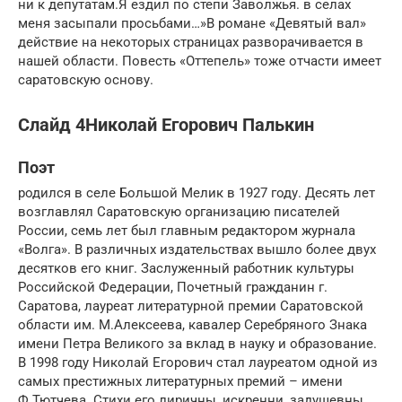
ни к депутатам.Я ездил по степи Заволжья. в селах
меня засыпали просьбами…»В романе «Девятый вал»
действие на некоторых страницах разворачивается в
нашей области. Повесть «Оттепель» тоже отчасти имеет
саратовскую основу.
Слайд 4Николай Егорович Палькин
Поэт
родился в селе Большой Мелик в 1927 году. Десять лет
возглавлял Саратовскую организацию писателей
России, семь лет был главным редактором журнала
«Волга». В различных издательствах вышло более двух
десятков его книг. Заслуженный работник культуры
Российской Федерации, Почетный гражданин г.
Саратова, лауреат литературной премии Саратовской
области им. М.Алексеева, кавалер Серебряного Знака
имени Петра Великого за вклад в науку и образование.
В 1998 году Николай Егорович стал лауреатом одной из
самых престижных литературных премий – имени
Ф.Тютчева. Стихи его лиричны, искренни, задушевны,