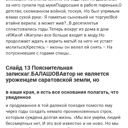
за него сулили пуд мукиПодросшие в работе пареньки,О
детстве, скомканном войной, тоскуя, -Но был упрямым
взмах сухой руки:- Я памятью сыновьей не торгую!Всё
втайне верила: а может жив?…В десятилетья
спластовались годы.Теперь вокруг из дома в дом
«ИЖи»И «Жигули» все больше входят в моду.Но
продолжает ждать и верить матьИ за него не устает
молиться,Крестясь – иконы он велел ей снять – На
потускневшие с годами спицы…
Слайд 13 Пояснительная
запискаг.БАЛАШОВАвтор не является
уроженцем саратовской земли, но
в наши края, и есть все основания полагать, что
увиденное
и продуманное в той далекой поездке помогло ему
через годы создать немало проникновенных строк,
которым суждена долгая жизнь. «Мы все умрём, людей
бессмертных нет, И это всё известно и не ново. Но мы