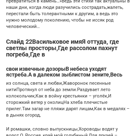
превратиться в камень…»Ведь эти стихи так актуальны в
наши дни, когда люди разучились сострадать,жалеть,
перестали быть толерантными к другим, а ведь это
нужно молодому поколению, чтобы не иссяк род
человеческий…
Слайд 22Васильковое имяЯ оттуда, где
светлы просторы,Где рассолом пахнут
погреба,Где в
свои извечные дозорыВ небеса уходят
ястреба.А в далеком зыблистом зените,Весь
из солнца, света и любви,Жаворонок песенные
нитиПротянул от неба до земли.Раздувает лето
колокольчик,Как в войну крестьянки – уголёк,И
сторожкий ветер у околицНа хлеба плечистые
прилег.Там загар не пляжи дарят лицам,Как в медалях –
в дынях огород,
И ромашки, словно выпускницы,Хороводы водят у
ворот.О, Россия, край мой голубиный,Для друзей –