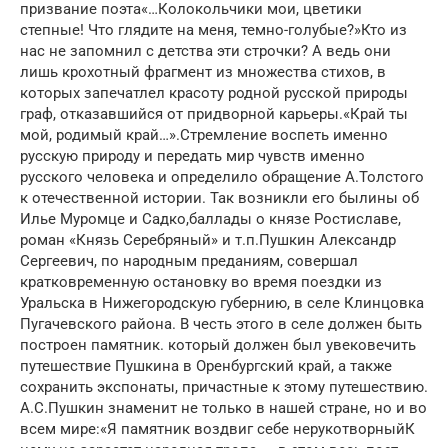
призвание поэта«…Колокольчики мои, цветики
степные! Что глядите на меня, темно-голубые?»Кто из
нас не запомнил с детства эти строчки? А ведь они
лишь крохотный фрагмент из множества стихов, в
которых запечатлел красоту родной русской природы
граф, отказавшийся от придворной карьеры.«Край ты
мой, родимый край…».Стремление воспеть именно
русскую природу и передать мир чувств именно
русского человека и определило обращение А.Толстого
к отечественной истории. Так возникли его былины об
Илье Муромце и Садко,баллады о князе Ростиславе,
роман «Князь Серебряный» и т.п.Пушкин Александр
Сергеевич, по народным преданиям, совершал
кратковременную остановку во время поездки из
Уральска в Нижегородскую губернию, в селе Клинцовка
Пугачевского района. В честь этого в селе должен быть
построен памятник. который должен был увековечить
путешествие Пушкина в Оренбургский край, а также
сохранить экспонаты, причастные к этому путешествию.
А.С.Пушкин знаменит не только в нашей стране, но и во
всем мире:«Я памятник воздвиг себе нерукотворныйК