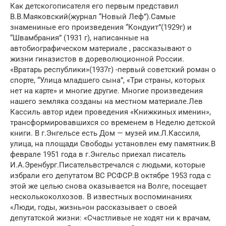
Как детскогописателя его первым представил
В.В.Маяковский(журнал “Новый Леф”).Самые
знамениные его произведения “Кондуит”(1929г) и
“Швамбрания” (1931 г), написанные на
автобиографическом материале , рассказывают о
жизни гиназистов в дореволюционной России.
«Вратарь республики»(1937г) -первый советский роман о
спорте, “Улица младшего сына”, «Три страны, которых
нет на карте» и многие другие. Многие произведения
нашего земляка созданы на местном материале.Лев
Кассиль автор идеи проведения «Книжкиных именин»,
трансформировавшихся со временем в Неделю детской
книги. В г.Энгельсе есть Дом — музей им.Л.Кассиля,
улица, на площади Свободы установлен ему памятник.В
феврале 1951 года в г.Энгельс приехал писатель
И.А.Эренбург.Писательвстречался с людьми, которые
избрали его депутатом ВС РСФСР.В октябре 1953 года с
этой же целью снова оказывается на Волге, посещает
несколькоколхозов. В известных воспоминаниях
«Люди, годы, жизнь»он рассказывает о своей
депутатской жизни: «Счастливые не ходят ни к врачам,