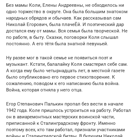
Без мамы Коли, Елены Андреевны, не обходилось ни
одно торжество в округе. Она была большим знатоком
народных обрядов и обычаев. Как рассказывал сам
Николай Егорович, была плачеЁй. И поэтический дар
достался ему от мамы. Вся семья была творческой. Не
по работе, в быту. Сказки, поговорки Коля слышал
постоянно. А его тётя была знатной певуньей.
Ну разве мог в такой семье не появиться поэт и
музыкант. Кстати, балалайку Коля смастерил себе сам.
А когда ему было четырнадцать лет, в местной газете
было опубликовано его первое стихотворение. К
сожалению, поводом к его написанию была война.
Война, которая отняла у него отца.
Егор Степанович Палькин пропал без вести в начале
1942 года. Коле пришлось устроиться на работу. Работал
он в авиаремонтных мастерских воинской части,
приписанной к Сталинградскому фронту. Именно
поэтому всех, кто там работал, признали участниками
войны и Сталинградской битвы. В будущем Николай