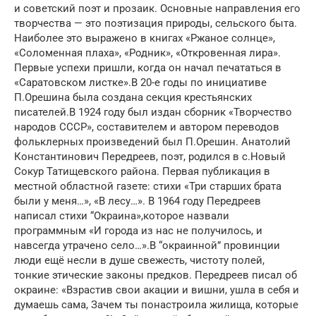
и советский поэт и прозаик. Основные направления его
творчества — это поэтизация природы, сельского быта.
Наиболее это выражено в книгах «Ржаное солнце»,
«Соломенная плаха», «Родник», «Откровенная лира».
Первые успехи пришли, когда он начал печататься в
«Саратовском листке».В 20-е годы по инициативе
П.Орешина была создана секция крестьянских
писателей.В 1924 году был издан сборник «Творчество
народов СССР», составителем и автором переводов
фольклерных произведений был П.Орешин. Анатолий
Константинович Передреев, поэт, родился в с.Новый
Сокур Татищевского района. Первая публикация в
местной областной газете: стихи «Три старших брата
были у меня…», «В лесу…». В 1964 году Передреев
написал стихи “Окраина»,которое назвали
программным «И города из нас не получилось, и
навсегда утрачено село…».В “окраинной” провинции
люди ещё несли в душе свежесть, чистоту полей,
тонкие этические законы предков. Передреев писал об
окраине: «Взрастив свои акации и вишни, ушла в себя и
думаешь сама, Зачем ты понастроила жилища, которые