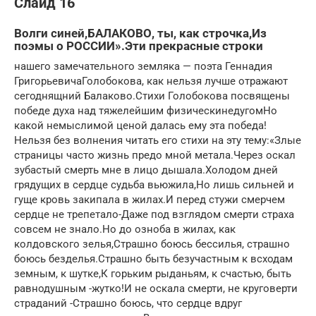
Слайд 16
Волги синей,БАЛАКОВО, ты, как строчка,Из
поэмы о РОССИИ».Эти прекрасные строки
нашего замечательного земляка — поэта Геннадия
ГригорьевичаГолобокова, как нельзя лучше отражают
сегоднящний Балаково.Стихи Голобокова посвящены
победе духа над тяжелейшим физическинедугомНо
какой немыслимой ценой далась ему эта победа!
Нельзя без волнения читать его стихи на эту тему:«Злые
страницы часто жизнь предо мной метала.Через оскал
зубастый смерть мне в лицо дышала.Холодом дней
грядущих в сердце судьба вьюжила,Но лишь сильней и
гуще кровь закипала в жилах.И перед стужи смерчем
сердце не трепетало-Даже под взглядом смерти страха
совсем не знало.Но до озноба в жилах, как
колдовского зелья,Страшно боюсь бессилья, страшно
боюсь безделья.Страшно быть безучастным к всходам
земным, к шутке,К горьким рыданьям, к счастью, быть
равнодушным -жутко!И не оскала смерти, не круговерти
страданий -Страшно боюсь, что сердце вдруг