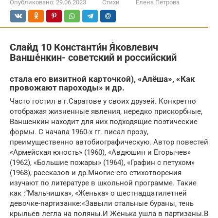
Опубликовано:
29.06.2023
Стихи
Елена Петрова
Слайд 10 Константи́н Я́ковлевич
Ванше́нкин- советский и российский
стала его визитной карточкой), «Алёша», «Как
провожают пароходы» и др.
Часто гостил в г.Саратове у своих друзей. Конкретно
отображая жизненные явления, нередко прискорбные,
Ваншенкин находит для них подходящие поэтические
формы. С начала 1960-х гг. писал прозу,
преимущественно автобиографическую. Автор повестей
«Армейская юность» (1960), «Авдюшин и Егорычев»
(1962), «Большие пожары» (1964), «Графин с петухом»
(1968), рассказов и др.Многие его стихотворения
изучают по литературе в школьной программе. Такие
как :“Мальчишка», «Женька» о шестнадцатилетней
девочке-партизанке:«Завыли стальные бураны, тень
крыльев легла на поляны.И Женька ушла в партизаны.В