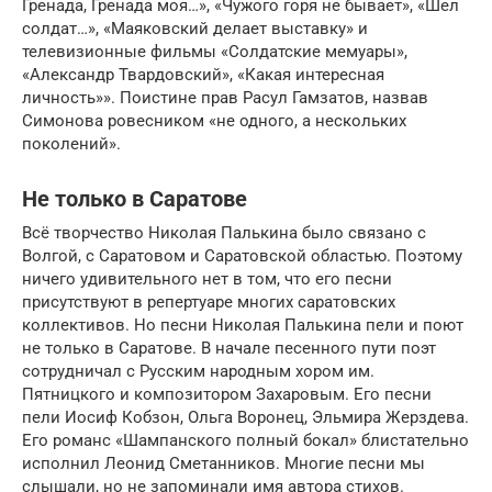
Гренада, Гренада моя…», «Чужого горя не бывает», «Шел
солдат…», «Маяковский делает выставку» и
телевизионные фильмы «Солдатские мемуары»,
«Александр Твардовский», «Какая интересная
личность»». Поистине прав Расул Гамзатов, назвав
Симонова ровесником «не одного, а нескольких
поколений».
Не только в Саратове
Всё творчество Николая Палькина было связано с
Волгой, с Саратовом и Саратовской областью. Поэтому
ничего удивительного нет в том, что его песни
присутствуют в репертуаре многих саратовских
коллективов. Но песни Николая Палькина пели и поют
не только в Саратове. В начале песенного пути поэт
сотрудничал с Русским народным хором им.
Пятницкого и композитором Захаровым. Его песни
пели Иосиф Кобзон, Ольга Воронец, Эльмира Жерздева.
Его романс «Шампанского полный бокал» блистательно
исполнил Леонид Сметанников. Многие песни мы
слышали, но не запоминали имя автора стихов.