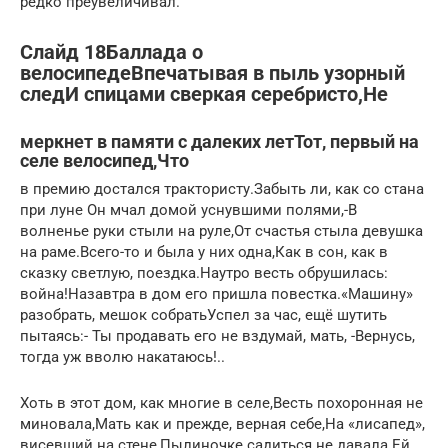
редко преувеличивал.
Слайд 18Баллада о
велосипедеВпечатывая в пыль узорный
следИ спицами сверкая серебристо,Не
меркнет в памяти с далеких летТот, первый на
селе велосипед,Что
в премию достался трактористу.Забыть ли, как со стана
при луне Он мчал домой уснувшими полями,-В
волненье руки стыли на руле,От счастья стыла девушка
на раме.Всего-то и была у них одна,Как в сон, как в
сказку светлую, поездка.Наутро весть обрушилась:
война!Назавтра в дом его пришла повестка.«Машину»
разобрать, мешок собратьУспел за час, ещё шутить
пытаясь:- Ты продавать его не вздумай, мать, -Вернусь,
тогда уж вволю накатаюсь!..
Хоть в этот дом, как многие в селе,Весть похоронная не
миновала,Мать как и прежде, верная себе,На «лисапед»,
висевший на стене,Пылиночке садиться не давала.Ей