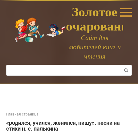
Перейти
Золотое
к
контенту
очарование
Cайт для
любителей книг и
чтения
Поиск:
Главная страница
«родился, учился, женился, пишу». песни на
стихи н. е. палькина