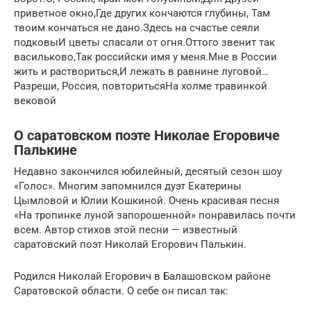
приветное окно,Где других кончаются глубины, Там
твоим кончаться не дано.Здесь на счастье сеяли
подковыИ цветы спасали от огня.Оттого звенит так
васильково,Так российски имя у меня.Мне в России
жить и раствориться,И лежать в равнине луговой…
Разреши, Россия, повторитьсяНа холме травинкой
вековой
О саратовском поэте Николае Егоровиче
Палькине
Недавно закончился юбилейный, десятый сезон шоу
«Голос». Многим запомнился дуэт Екатерины
Цымловой и Юлии Кошкиной. Очень красивая песня
«На тропинке луной запорошенной» понравилась почти
всем. Автор стихов этой песни — известный
саратовский поэт Николай Егорович Палькин.
Родился Николай Егорович в Балашовском районе
Саратовской области. О себе он писал так: