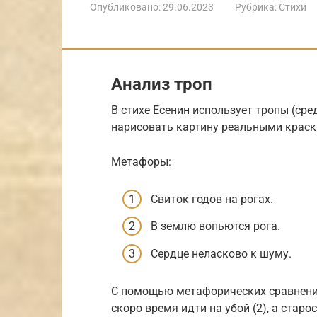
Опубликовано:
29.06.2023
Рубрика:
Стихи
Анализ троп
В стихе Есенин использует тропы (ср
нарисовать картину реальными краск
Метафоры:
Свиток годов на рогах.
В землю вопьются рога.
Сердце неласково к шуму.
С помощью метафорических сравнений 
скоро время идти на убой (2), а старо