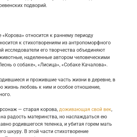
ревенских подворий.
е «Корова» относится к раннему периоду
тносится к стихотворениям из антропоморфного
ый исследователи его творчества объединяют
 животные, наделенные автором человеческими
еснь о собаке», «Лисица», «Собаке Качалова».
родившиеся и прожившие часть жизни в деревне, в
ю жизнь любовь к ним и особое отношение,
ного.
ерсонаж — старая корова,
доживающая свой век
,
ана радость материнства, но наслаждаться ею
давно родившегося теленка, и убитая горем мать
го шкуру. В этой части стихотворение