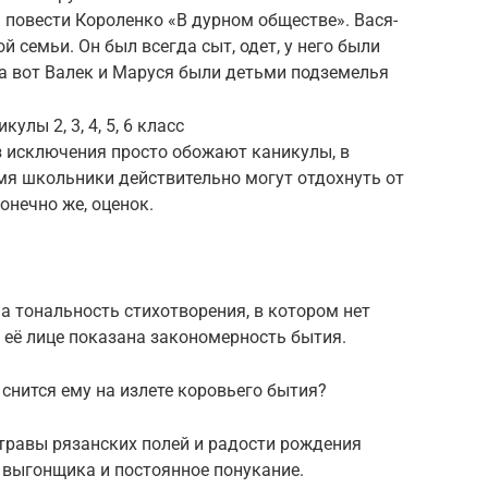
 повести Короленко «В дурном обществе». Вася-
ой семьи. Он был всегда сыт, одет, у него были
 а вот Валек и Маруся были детьми подземелья
улы 2, 3, 4, 5, 6 класс
з исключения просто обожают каникулы, в
емя школьники действительно могут отдохнуть от
онечно же, оценок.
а тональность стихотворения, в котором нет
 её лице показана закономерность бытия.
 снится ему на излете коровьего бытия?
травы рязанских полей и радости рождения
т выгонщика и постоянное понукание.