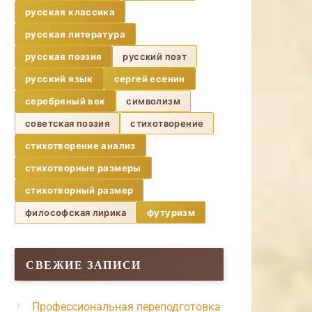
русская классика
русская литература
русская поэзия
русский поэт
русский язык
сергей есенин
серебряный век
символизм
советская поэзия
стихотворение
стихотворение анализ
стихотворные размеры
стихотворный размер
философская лирика
футуризм
СВЕЖИЕ ЗАПИСИ
Профессиональная переподготовка