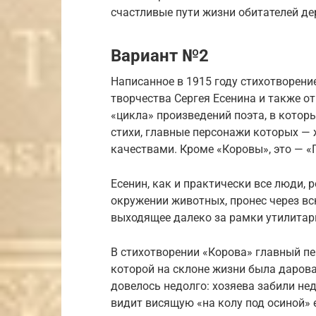
счастливые пути жизни обитателей де
Вариант №2
Написанное в 1915 году стихотворени
творчества Сергея Есенина и также о
«цикла» произведений поэта, в котор
стихи, главные персонажи которых —
качествами. Кроме «Коровы», это — «П
Есенин, как и практически все люди, 
окружении животных, пронес через вс
выходящее далеко за рамки утилитар
В стихотворении «Корова» главный п
которой на склоне жизни была даров
довелось недолго: хозяева забили не
видит висящую «на колу под осиной» е