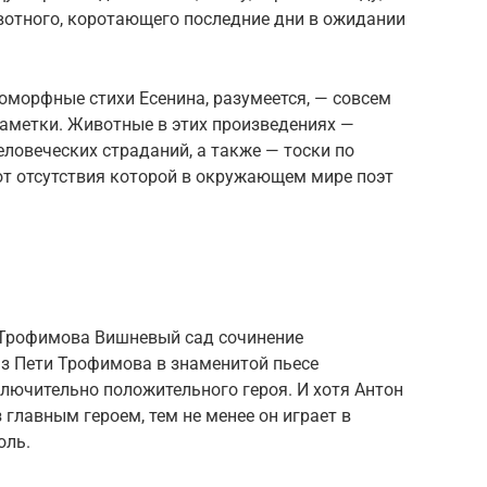
вотного, коротающего последние дни в ожидании
поморфные стихи Есенина, разумеется, — совсем
аметки. Животные в этих произведениях —
еловеческих страданий, а также — тоски по
от отсутствия которой в окружающем мире поэт
 Трофимова Вишневый сад сочинение
з Пети Трофимова в знаменитой пьесе
лючительно положительного героя. И хотя Антон
 главным героем, тем не менее он играет в
оль.