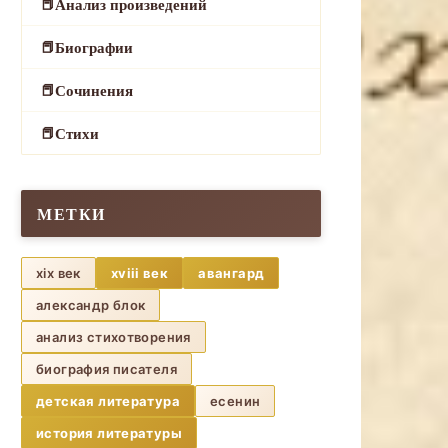
Анализ произведений
Биографии
Сочинения
Стихи
МЕТКИ
xix век
xviii век
авангард
александр блок
анализ стихотворения
биография писателя
детская литература
есенин
история литературы