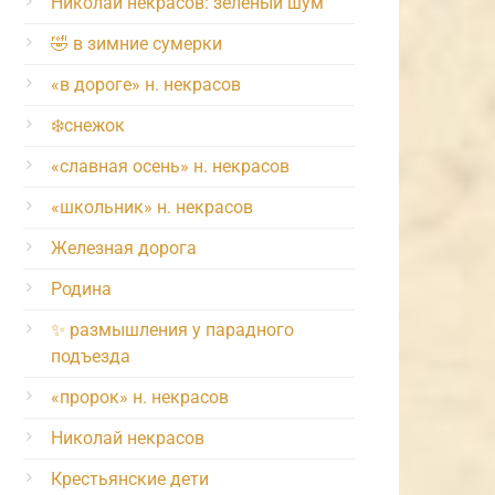
Николай некрасов: зелёный шум
🤣 в зимние сумерки
«в дороге» н. некрасов
❄️снежок
«славная осень» н. некрасов
«школьник» н. некрасов
Железная дорога
Родина
✨ размышления у парадного
подъезда
«пророк» н. некрасов
Николай некрасов
Крестьянские дети