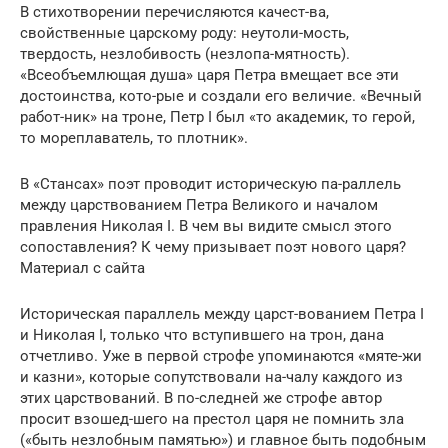
В стихотворении перечисляются качест-ва,
свойственные царскому роду: неутоли-мость,
твердость, незлобивость (незлопа-мятность).
«Всеобъемлющая душа» царя Петра вмещает все эти
достоинства, кото-рые и создали его величие. «Вечный
работ-ник» на троне, Петр I был «то академик, то герой,
то мореплаватель, то плотник».
В «Стансах» поэт проводит историческую па-раллель
между царствованием Петра Великого и началом
правления Николая I. В чем вы видите смысл этого
сопоставления? К чему призывает поэт нового царя?
Материал с сайта
Историческая параллель между царст-вованием Петра I
и Николая I, только что вступившего на трон, дана
отчетливо. Уже в первой строфе упоминаются «мяте-жи
и казни», которые сопутствовали на-чалу каждого из
этих царствований. В по-следней же строфе автор
просит взошед-шего на престол царя не помнить зла
(«быть незлобным памятью») и главное быть подобным