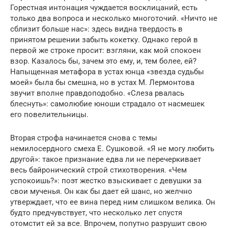
Горестная интонация чуждается восклицаний, есть
только два вопроса и несколько многоточий. «Ничто не
сблизит больше нас»: здесь видна твердость в
принятом решении забыть кокетку. Однако герой в
первой же строке просит: взгляни, как мой спокоен
взор. Казалось бы, зачем это ему, и, тем более, ей?
Напыщенная метафора в устах юнца «звезда судьбы
моей» была бы смешна, но в устах М. Лермонтова
звучит вполне правдоподобно. «Слеза рвалась
блеснуть»: самолюбие юноши страдало от насмешек
его повелительницы.
Вторая строфа начинается снова с темы
немилосердного смеха Е. Сушковой. «Я не могу любить
другой»: такое признание едва ли не перечеркивает
весь байронический строй стихотворения. «Чем
успокоишь?»: поэт жестко взыскивает с девушки за
свои мученья. Он как бы дает ей шанс, но желчно
утверждает, что ее вина перед ним слишком велика. Он
будто предчувствует, что несколько лет спустя
отомстит ей за все. Впрочем, попутно разрушит свою