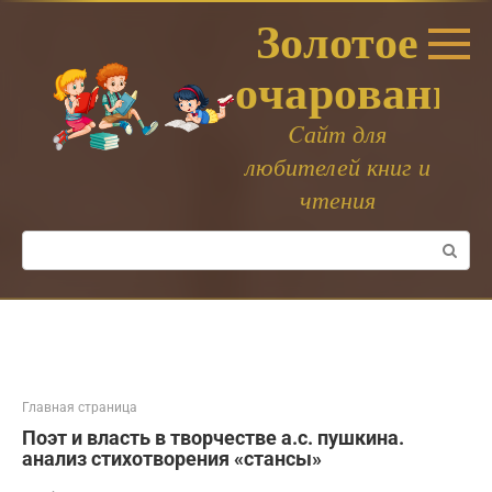
Перейти
Золотое
к
контенту
очарование
Cайт для
любителей книг и
чтения
Поиск:
Главная страница
Поэт и власть в творчестве а.с. пушкина.
анализ стихотворения «стансы»