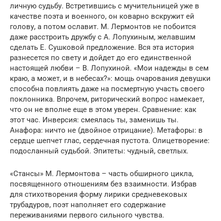
личную судьбу. Встретившись с мучительницей уже в
качестве поэта и военного, он коварно вскружит ей
голову, а потом ославит. М. Лермонтов не побоится
даже расстроить дружбу с А. Лопухиным, желавшим
сделать Е. Сушковой предложение. Вся эта история
разнесется по свету и дойдет до его единственной
настоящей любви – В. Лопухиной. «Мои надежды в сем
краю, а может, и в небесах?»: мощь очарования девушки
способна повлиять даже на посмертную участь своего
поклонника. Впрочем, риторический вопрос намекает,
что он не вполне еще в этом уверен. Сравнение: как
этот час. Инверсия: смеялась ты, заменишь ты.
Анафора: ничто не (двойное отрицание). Метафоры: в
сердце шепчет глас, сердечная пустота. Олицетворение:
подосланный судьбой. Эпитеты: чудный, светлых.
«Стансы» М. Лермонтова – часть обширного цикла,
посвященного отношениям без взаимности. Избрав
для стихотворения форму лирики средневековых
трубадуров, поэт наполняет его содержание
переживаниями первого сильного чувства.