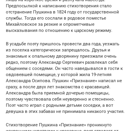
Предпосылкой к написанию стихотворения стало
отстранение Пушкина в 1824 году от государственной
службы. Тогда его сослали в родовое поместье
Михайловское за резкие и опрометчивые
высказывания по отношению к царскому режиму.
В усадьбе поэту пришлось провести два года, уезжать
из поселка категорически запрещалось. Друзья и
знакомые к опальному дворянину приезжали очень
редко, поэтому Александр Сергеевич развлекал себя
общением с соседями. Он часто наведывался в гости к
овдовевшей помещице, у которой жила 19-летняя
Александра Осипова. Пушкин «Признание» написал не
сразу, а после двух лет знакомства с красавицей.
Александра была приемной дочерью помещицы,
поэтому чувствовала себя неуверенно и стесненно.
Поэт часто играл с родными детьми соседки, а вот
девушка в этих забавах не принимала никакого участия.
Стихотворение Пушкина «Признание» проникнуто
искренними чувствами к красавице, поэт страдает от