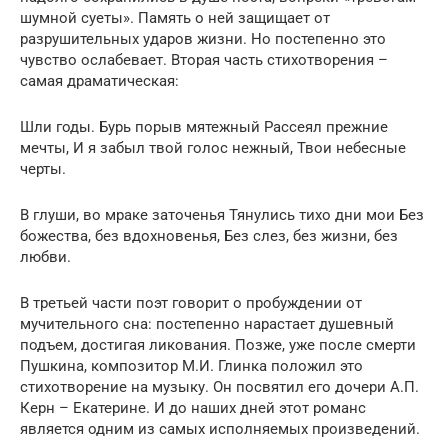
шумной суеты». Память о ней защищает от
разрушительных ударов жизни. Но постепенно это
чувство ослабевает. Вторая часть стихотворения –
самая драматическая:
Шли годы. Бурь порыв мятежный Рассеял прежние
мечты, И я забыл твой голос нежный, Твои небесные
черты.
В глуши, во мраке заточенья Тянулись тихо дни мои Без
божества, без вдохновенья, Без слез, без жизни, без
любви.
В третьей части поэт говорит о пробуждении от
мучительного сна: постепенно нарастает душевный
подъем, достигая ликования. Позже, уже после смерти
Пушкина, композитор М.И. Глинка положил это
стихотворение на музыку. Он посвятил его дочери А.П.
Керн – Екатерине. И до наших дней этот романс
является одним из самых исполняемых произведений.