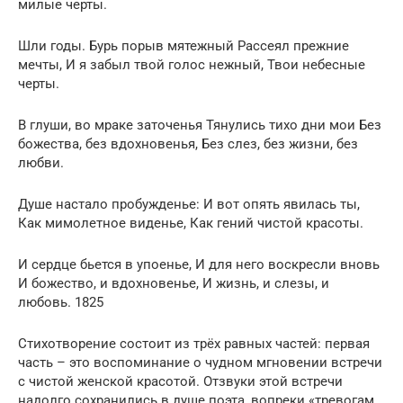
милые черты.
Шли годы. Бурь порыв мятежный Рассеял прежние
мечты, И я забыл твой голос нежный, Твои небесные
черты.
В глуши, во мраке заточенья Тянулись тихо дни мои Без
божества, без вдохновенья, Без слез, без жизни, без
любви.
Душе настало пробужденье: И вот опять явилась ты,
Как мимолетное виденье, Как гений чистой красоты.
И сердце бьется в упоенье, И для него воскресли вновь
И божество, и вдохновенье, И жизнь, и слезы, и
любовь. 1825
Стихотворение состоит из трёх равных частей: первая
часть – это воспоминание о чудном мгновении встречи
с чистой женской красотой. Отзвуки этой встречи
надолго сохранились в душе поэта, вопреки «тревогам