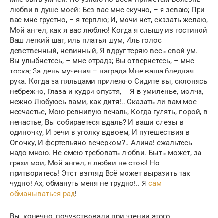
любви в душе моей: Без вас мне скучно, – я зеваю; При
вас мне грустно, – я терплю; И, мочи нет, сказать желаю,
Мой ангел, как я вас люблю! Когда я слышу из гостиной
Ваш легкий шаг, иль платья шум, Иль голос
девственный, невинный, Я вдруг теряю весь свой ум.
Вы улыбнетесь, – мне отрада; Вы отвернетесь, – мне
тоска; За день мучения – награда Мне ваша бледная
рука. Когда за пяльцами прилежно Сидите вы, склонясь
небрежно, Глаза и кудри опустя, – Я в умиленье, молча,
нежно Любуюсь вами, как дитя!.. Сказать ли вам мое
несчастье, Мою ревнивую печаль, Когда гулять, порой, в
ненастье, Вы собираетеся вдаль? И ваши слезы в
одиночку, И речи в уголку вдвоем, И путешествия в
Опочку, И фортепьяно вечерком?.. Алина! сжальтесь
надо мною. Не смею требовать любви. Быть может, за
грехи мои, Мой ангел, я любви не стою! Но
притворитесь! Этот взгляд Всё может выразить так
чудно! Ах, обмануть меня не трудно!.. Я
сам
обманываться рад
!
Вы, конечно, почувствовали при чтении этого