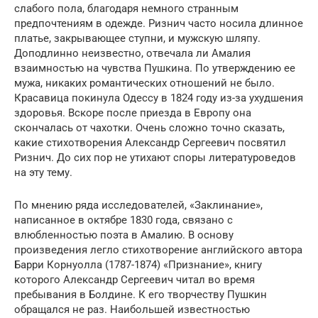
слабого пола, благодаря немного странным
предпочтениям в одежде. Ризнич часто носила длинное
платье, закрывающее ступни, и мужскую шляпу.
Доподлинно неизвестно, отвечала ли Амалия
взаимностью на чувства Пушкина. По утверждению ее
мужа, никаких романтических отношений не было.
Красавица покинула Одессу в 1824 году из-за ухудшения
здоровья. Вскоре после приезда в Европу она
скончалась от чахотки. Очень сложно точно сказать,
какие стихотворения Александр Сергеевич посвятил
Ризнич. До сих пор не утихают споры литературоведов
на эту тему.
По мнению ряда исследователей, «Заклинание»,
написанное в октябре 1830 года, связано с
влюбленностью поэта в Амалию. В основу
произведения легло стихотворение английского автора
Барри Корнуолла (1787-1874) «Признание», книгу
которого Александр Сергеевич читал во время
пребывания в Болдине. К его творчеству Пушкин
обращался не раз. Наибольшей известностью