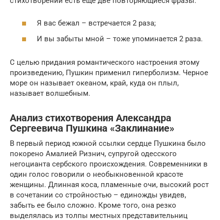
стихотворении есть еще две повторяющиеся фразы:
Я вас бежал – встречается 2 раза;
И вы забыты мной – тоже упоминается 2 раза.
С целью придания романтического настроения этому
произведению, Пушкин применил гиперболизм. Черное
море он называет океаном, край, куда он плыл,
называет волшебным.
Анализ стихотворения Александра
Сергеевича Пушкина «Заклинание»
В первый период южной ссылки сердце Пушкина было
покорено Амалией Ризнич, супругой одесского
негоцианта сербского происхождения. Современники в
один голос говорили о необыкновенной красоте
женщины. Длинная коса, пламенные очи, высокий рост
в сочетании со стройностью – единожды увидев,
забыть ее было сложно. Кроме того, она резко
выделялась из толпы местных представительниц