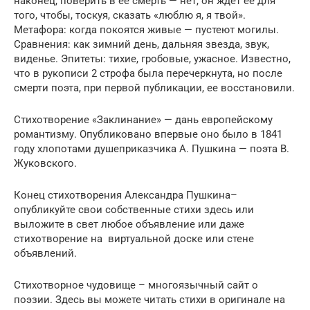
наконец, поверить в ее смерть — нет, он ждет ее для
того, чтобы, тоскуя, сказать «люблю я, я твой».
Метафора: когда покоятся живые — пустеют могилы.
Сравнения: как зимний день, дальняя звезда, звук,
виденье. Эпитеты: тихие, гробовые, ужасное. Известно,
что в рукописи 2 строфа была перечеркнута, но после
смерти поэта, при первой публикации, ее восстановили.
Стихотворение «Заклинание» — дань европейскому
романтизму. Опубликовано впервые оно было в 1841
году хлопотами душеприказчика А. Пушкина — поэта В.
Жуковского.
Конец стихотворения Александра Пушкина–
опубликуйте свои собственные стихи здесь или
выложите в свет любое объявление или даже
стихотворение на виртуальной доске или стене
объявлений.
Стихотворное чудовище – многоязычный сайт о
поэзии. Здесь вы можете читать стихи в оригинале на