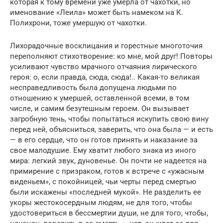
которая к тому времени уже умерла от чахотки, но
именование «Леила» может быть намеком на К.
Полихрони, тоже умершую от чахотки.
Лихорадочные восклицания и горестные многоточия
переполняют стихотворение: ко мне, мой друг! Повторы
усиливают чувство мрачного отчаяния лирического
героя: о, если правда, сюда, сюда!.. Какая-то великая
несправедливость была допущена людьми по
отношению к умершей, оставленной всеми, в том
числе, и самим безутешным героем. Он вызывает
загробную тень, чтобы попытаться искупить свою вину
перед ней, объясниться, заверить, что она была — и есть
— в его сердце, что он готов принять и наказание за
свое малодушие. Ему хватит любого знака из иного
мира: легкий звук, дуновенье. Он почти не надеется на
примирение с призраком, готов к встрече с «ужасным
виденьем», с покойницей, чьи черты перед смертью
были искажены «последней мукой». Не разделить ее
укоры жестокосердным людям, не для того, чтобы
удостовериться в бессмертии души, не для того, чтобы,