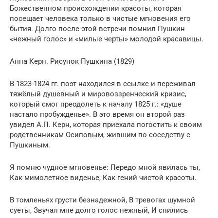
Божественном происхождении красоты, которая
посещает человека только в чистые мгновения его
бытия. Долго после этой встречи помнил Пушкин
«нежный голос» и «милые черты» молодой красавицы.
Анна Керн. Рисунок Пушкина (1829)
В 1823-1824 гг. поэт находился в ссылке и переживал
тяжёлый душевный и мировоззренческий кризис,
который смог преодолеть к началу 1825 г.: «душе
настало пробужденье». В это время он второй раз
увидел А.П. Керн, которая приехала погостить к своим
родственникам Осиповым, жившим по соседству с
Пушкиным.
Я помню чудное мгновенье: Передо мной явилась ты,
Как мимолетное виденье, Как гений чистой красоты.
В томленьях грусти безнадежной, В тревогах шумной
суеты, Звучал мне долго голос нежный, И снились