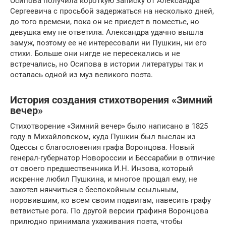
Осипова получила короткую записку от Александра
Сергеевича с просьбой задержаться на несколько дней,
до того времени, пока он не приедет в поместье, но
девушка ему не ответила. Александра удачно вышла
замуж, поэтому ее не интересовали ни Пушкин, ни его
стихи. Больше они нигде не пересекались и не
встречались, но Осипова в истории литературы так и
осталась одной из муз великого поэта.
История создания стихотворения «Зимний
вечер»
Стихотворение «Зимний вечер» было написано в 1825
году в Михайловском, куда Пушкин был выслан из
Одессы с благословения графа Воронцова. Новый
генерал-губернатор Новороссии и Бессарабии в отличие
от своего предшественника И.Н. Инзова, который
искренне любил Пушкина, и многое прощал ему, не
захотел нянчиться с беспокойным ссыльным,
норовившим, ко всем своим подвигам, навесить графу
ветвистые рога. По другой версии графиня Воронцова
прилюдно принимала ухаживания поэта, чтобы