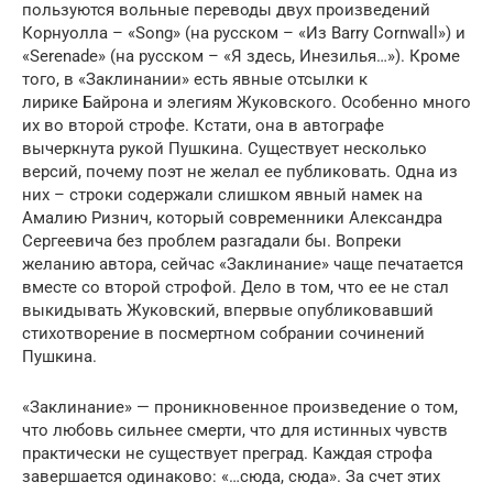
пользуются вольные переводы двух произведений
Корнуолла – «Song» (на русском – «Из Barry Cornwall») и
«Serenade» (на русском – «Я здесь, Инезилья…»). Кроме
того, в «Заклинании» есть явные отсылки к
лирике Байрона и элегиям Жуковского. Особенно много
их во второй строфе. Кстати, она в автографе
вычеркнута рукой Пушкина. Существует несколько
версий, почему поэт не желал ее публиковать. Одна из
них – строки содержали слишком явный намек на
Амалию Ризнич, который современники Александра
Сергеевича без проблем разгадали бы. Вопреки
желанию автора, сейчас «Заклинание» чаще печатается
вместе со второй строфой. Дело в том, что ее не стал
выкидывать Жуковский, впервые опубликовавший
стихотворение в посмертном собрании сочинений
Пушкина.
«Заклинание» — проникновенное произведение о том,
что любовь сильнее смерти, что для истинных чувств
практически не существует преград. Каждая строфа
завершается одинаково: «…сюда, сюда». За счет этих