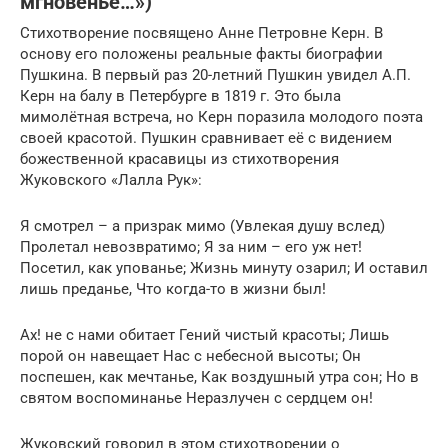
мгновенье…»)
Стихотворение посвящено Анне Петровне Керн. В
основу его положены реальные факты биографии
Пушкина. В первый раз 20-летний Пушкин увидел А.П.
Керн на балу в Петербурге в 1819 г. Это была
мимолётная встреча, но Керн поразила молодого поэта
своей красотой. Пушкин сравнивает её с видением
божественной красавицы из стихотворения
Жуковского «Лалла Рук»:
Я смотрел – а призрак мимо (Увлекая душу вслед)
Пролетал невозвратимо; Я за ним – его уж нет!
Посетил, как упованье; Жизнь минуту озарил; И оставил
лишь преданье, Что когда-то в жизни был!
Ах! не с нами обитает Гений чистый красоты; Лишь
порой он навещает Нас с небесной высоты; Он
поспешен, как мечтанье, Как воздушный утра сон; Но в
святом воспоминанье Неразлучен с сердцем он!
Жуковский говорил в этом стихотворении о