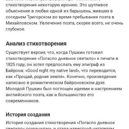
стихотворения некоторую иронию. Это шутливое
объяснение в любви одной из барышень, живших в
соседнем Тригорском во время пребывания поэта в
Михайловском. Увлечение поэта, скорее всего, не очень
глубокое.
Анализ стихотворения
Существует версия, что, когда Пушкин готовил
стихотворение «Погасло дневное светило» к печати в
1825 году, он хотел предпослать ему эпиграф из
Байрона: «Good night my native land», что переводится,
как «Прощай, родная земля». Конечно, произведение
написано в романтическом байроновском духе.
Молодой Пушкин был поглощен идеями и настроением
английского поэта, как и большинство его
современников.
История создания
История создания стихотворения «Погасло дневное
светило» сохранилась и стала известной читателям,