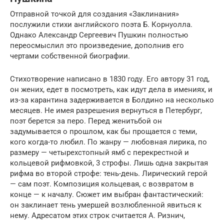
Отправной точкой для создания «Заклинания»
послужили стихи английского поэта Б. Корнуолла.
Однако Александр Сергеевич Пушкин полностью
переосмыслил это произведение, дополнив его
чертами собственной биографии.
Стихотворение написано в 1830 году. Его автору 31 год,
он жених, едет в посмотреть, как идут дела в имениях, и
из-за карантина задерживается в Болдино на несколько
месяцев. Не имея разрешения вернуться в Петербург,
поэт берется за перо. Перед женитьбой он
задумывается о прошлом, как бы прощается с теми,
кого когда-то любил. По жанру — любовная лирика, по
размеру — четырехстопный ямб с перекрестной и
кольцевой рифмовкой, 3 строфы. Лишь одна закрытая
рифма во второй строфе: тень-день. Лирический герой
— сам поэт. Композиция кольцевая, с возвратом в
конце — к началу. Сюжет им выбран фантастический:
он заклинает тень умершей возлюбленной явиться к
нему. Адресатом этих строк считается А. Ризнич,