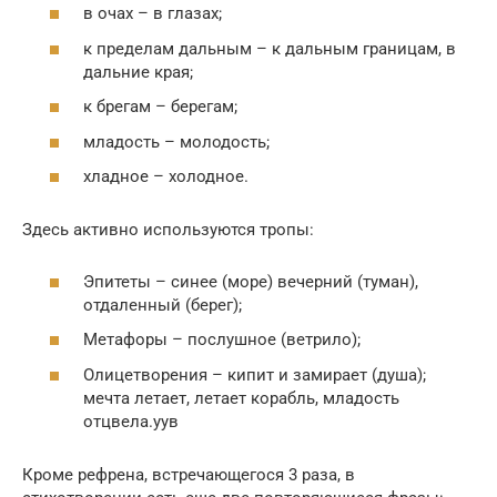
в очах – в глазах;
к пределам дальным – к дальным границам, в
дальние края;
к брегам – берегам;
младость – молодость;
хладное – холодное.
Здесь активно используются тропы:
Эпитеты – синее (море) вечерний (туман),
отдаленный (берег);
Метафоры – послушное (ветрило);
Олицетворения – кипит и замирает (душа);
мечта летает, летает корабль, младость
отцвела.уув
Кроме рефрена, встречающегося 3 раза, в