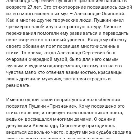
Александр Сергеевич Пушкин «Признание» написал в
возрасте 27 лет. Это стихотворение посвящалось одной
из его многочисленных муз – Александре Осиповой.
Как и многие другие творческие люди, Пушкин имел
чрезмерно влюбчивую и страстную натуру. Личные
переживания помогали ему развиваться и переводить
свое творчество на новый уровень. Каждому объекту
своего обожания поэт посвящал многочисленные
стихи. То время, когда Александр Сергеевич был
очарован очередной музой, было для него самым
лучшим и худшим одновременно, потому что на его
чувства мало кто отвечал взаимностью, красавицы
лишь дразнили мужчину, заставляя страдать и
ревновать.
Именно одной такой неприступной возлюбленной
посвятил Пушкин «Признание». Кому посвящено это
стихотворение, интересует всех поклонников поэта,
ведь он восхищался многими дамами. С одними
девушками Александру Сергеевичу приходилось
видеться довольно часто, с другими же судьба сводила
лишь на короткое время и разлучала навсегда.