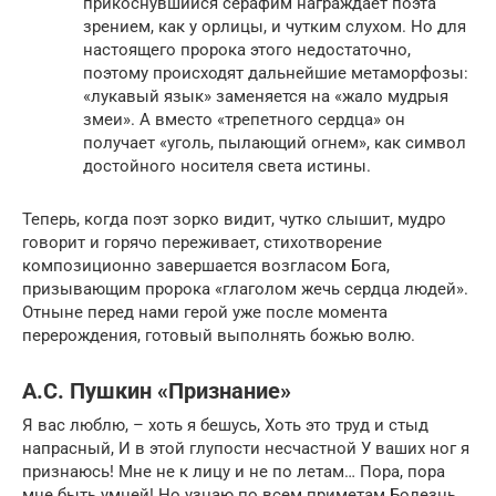
прикоснувшийся серафим награждает поэта
зрением, как у орлицы, и чутким слухом. Но для
настоящего пророка этого недостаточно,
поэтому происходят дальнейшие метаморфозы:
«лукавый язык» заменяется на «жало мудрыя
змеи». А вместо «трепетного сердца» он
получает «уголь, пылающий огнем», как символ
достойного носителя света истины.
Теперь, когда поэт зорко видит, чутко слышит, мудро
говорит и горячо переживает, стихотворение
композиционно завершается возгласом Бога,
призывающим пророка «глаголом жечь сердца людей».
Отныне перед нами герой уже после момента
перерождения, готовый выполнять божью волю.
А.С. Пушкин «Признание»
Я вас люблю, – хоть я бешусь, Хоть это труд и стыд
напрасный, И в этой глупости несчастной У ваших ног я
признаюсь! Мне не к лицу и не по летам… Пора, пора
мне быть умней! Но узнаю по всем приметам Болезнь