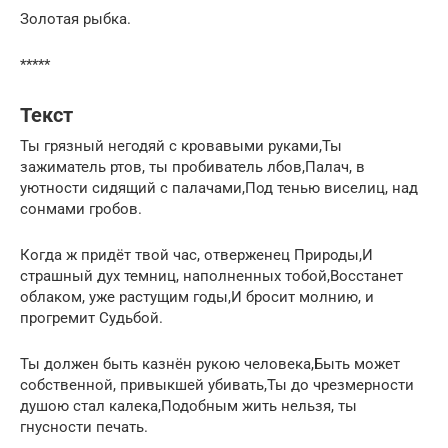
Золотая рыбка.
*****
Текст
Ты грязный негодяй с кровавыми руками,Ты
зажиматель ртов, ты пробиватель лбов,Палач, в
уютности сидящий с палачами,Под тенью виселиц, над
сонмами гробов.
Когда ж придёт твой час, отверженец Природы,И
страшный дух темниц, наполненных тобой,Восстанет
облаком, уже растущим годы,И бросит молнию, и
прогремит Судьбой.
Ты должен быть казнён рукою человека,Быть может
собственной, привыкшей убивать,Ты до чрезмерности
душою стал калека,Подобным жить нельзя, ты
гнусности печать.