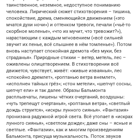
таинственное, неземное, недоступное пониманию
человека. Лирический сюжет стихотворения – тишина,
спокойствие, дрема, сменяющийся движением («это
мчатся духи ночи») и оттенком тревоги, печали («чьё-то
скорбное моленье», «что их мучит, что тревожит?»),
нарастающим с каждым мгновением («всё сильней
звучит их пенье, всё слышнее в нём томленье»). Потом
вновь наступает спокойная дремота «без муки, без
страданья». Природные стихии – ветер, метель, лес –
оживлены олицетворением. В стихотворении всё
движется, чувствует, живёт: «живые изваянья», лес
«спокойно дремлет», «роптанью ветра внемлет»,
«исполнен тайных грёз»; «стон метели», «шепчут сосны,
шепчут ели» и так далее. Образы Бальмонта
расплывчаты, лишены чётких очертаний, воздушны:
«чуть трепещут очертанья», «роптанья ветра», «светлый
дождь струится», «искры лунного сиянья». «Фантазия»
пронизана радужной игрой света. Всё утопает в «искрах
лунного сиянья», «светлом дожде»; даже сны – ясные и
светлые. «Фантазии», как и многим произведениям
Бальмонта, присуща музыкальность. Поток звуков