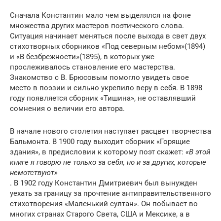
Сначала Константин мало чем выделялся на фоне
множества других мастеров поэтического слова.
Ситуация начинает меняться после выхода в свет двух
стихотворных сборников «Под северным небом»(1894)
и «В безбрежности»(1895), в которых уже
прослеживалось становление его мастерства.
Знакомство с В. Брюсовым помогло увидеть свое
место в поэзии и сильно укрепило веру в себя. В 1898
году появляется сборник «Тишина», не оставлявший
сомнения о величии его автора.
В начале нового столетия наступает расцвет творчества
Бальмонта. В 1900 году выходит сборник «Горящие
здания», в предисловии к которому поэт скажет:
«В этой
книге я говорю не только за себя, но и за других, которые
немотствуют»
. В 1902 году Константин Дмитриевич был вынужден
уехать за границу за прочтение антиправительственного
стихотворения «Маленький султан». Он побывает во
многих странах Старого Света, США и Мексике, а в