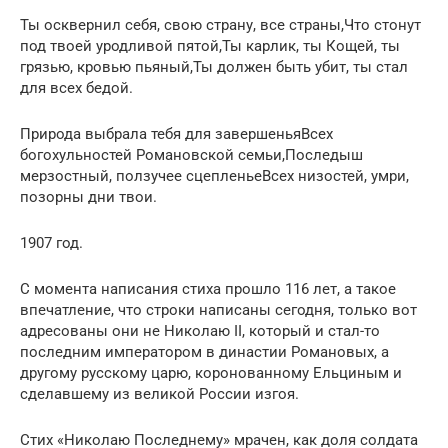
Ты осквернил себя, свою страну, все страны,Что стонут
под твоей уродливой пятой,Ты карлик, ты Кощей, ты
грязью, кровью пьяный,Ты должен быть убит, ты стал
для всех бедой.
Природа выбрала тебя для завершеньяВсех
богохульностей Романовской семьи,Последыш
мерзостный, ползучее сцепленьеВсех низостей, умри,
позорны дни твои.
1907 год.
С момента написания стиха прошло 116 лет, а такое
впечатление, что строки написаны сегодня, только вот
адресованы они не Николаю II, который и стал-то
последним императором в династии Романовых, а
другому русскому царю, коронованному Ельциным и
сделавшему из великой России изгоя.
Стих «Николаю Последнему» мрачен, как доля солдата