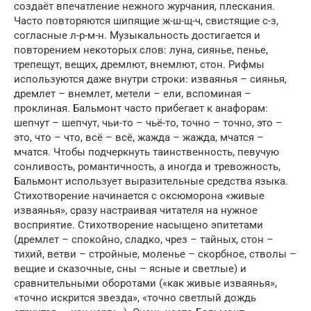
создаёт впечатление нежного журчания, плескания.
Часто повторяются шипящие ж-ш-щ-ч, свистящие с-з,
согласные л-р-м-н. Музыкальность достигается и
повторением некоторых слов: луна, сиянье, пенье,
трепещут, вещих, дремлют, внемлют, стон. Рифмы
используются даже внутри строки: изваянья – сиянья,
дремлет – внемлет, метели – ели, вспоминая –
проклиная. Бальмонт часто прибегает к анафорам:
шепчут – шепчут, чьи-то – чьё-то, точно – точно, это –
это, что – что, всё – всё, жажда – жажда, мчатся –
мчатся. Чтобы подчеркнуть таинственность, певучую
сонливость, романтичность, а иногда и тревожность,
Бальмонт использует выразительные средства языка.
Стихотворение начинается с оксюморона «живые
изваянья», сразу настраивая читателя на нужное
восприятие. Стихотворение насыщено эпитетами
(дремлет – спокойно, сладко, чрез – тайных, стон –
тихий, ветви – стройные, моленье – скорбное, стволы –
вещие и сказочные, сны – ясные и светлые) и
сравнительными оборотами («как живые изваянья»,
«точно искрится звезда», «точно светлый дождь