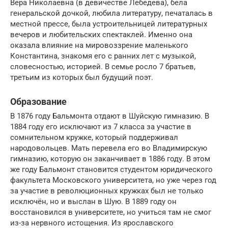
Вера Николаевна (в девичестве Лебедева), бела
генеральской дочкой, любила литературу, печаталась в
местной прессе, была устроительницей литературных
вечеров и любительских спектаклей. Именно она
оказала влияние на мировоззрение маленького
Константина, знакомя его с ранних лет с музыкой,
словесностью, историей. В семье росло 7 братьев,
третьим из которых был будущий поэт.
Образование
В 1876 году Бальмонта отдают в Шуйскую гимназию. В
1884 году его исключают из 7 класса за участие в
сомнительном кружке, который поддерживал
народовольцев. Мать перевела его во Владимирскую
гимназию, которую он заканчивает в 1886 году. В этом
же году Бальмонт становится студентом юридического
факультета Московского университета, но уже через год
за участие в революционных кружках был не только
исключён, но и выслан в Шую. В 1889 году он
восстановился в университете, но учиться там не смог
из-за нервного истощения. Из ярославского