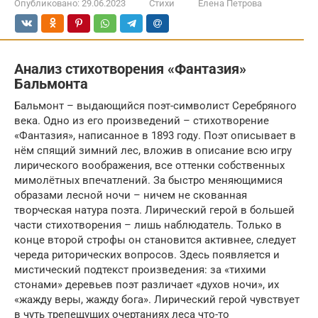
Опубликовано:
29.06.2023
Стихи
Елена Петрова
Анализ стихотворения «Фантазия»
Бальмонта
Бальмонт – выдающийся поэт-символист Серебряного
века. Одно из его произведений – стихотворение
«Фантазия», написанное в 1893 году. Поэт описывает в
нём спящий зимний лес, вложив в описание всю игру
лирического воображения, все оттенки собственных
мимолётных впечатлений. За быстро меняющимися
образами лесной ночи – ничем не скованная
творческая натура поэта. Лирический герой в большей
части стихотворения – лишь наблюдатель. Только в
конце второй строфы он становится активнее, следует
череда риторических вопросов. Здесь появляется и
мистический подтекст произведения: за «тихими
стонами» деревьев поэт различает «духов ночи», их
«жажду веры, жажду бога». Лирический герой чувствует
в чуть трепещущих очертаниях леса что-то