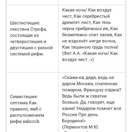
Какая ночь! Как воздух
чист, Как серебристый
дремлет лист, Как тень
Шестистишие:
черна прибрежных ив, Как
секстина Строфа,
безмятежно спит залив, Как
состоящая из
не вздохнёт нигде волна,
четверостишия и
Как тишиною грудь полна!
двустишия с разной
(Фет А.А. «Какая ночь! Как
системой рифм.
воздух чист…»)
«Скажи-ка, дядя, ведь не
даром Москва, спаленная
пожаром, Французу отдана?
Ведь были ж схватки
Семистишие:
боевые, Да, говорят, еще
септима Как
какие! Недаром помнит вся
правило, ямб с
Россия Про день
расположением
Бородина!»
рифм aabcccb.
(Лермонтов М.Ю.