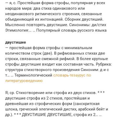
— я, с. Простейшая форма строфы, популярная у всех
народов мира: два стиха одинакового или
неодинакового ритмического строения, связанные
объединяющей их интонацией. Сборник двустиший.
Мысленно повторять двустишие. Синонимы: ди/стих
Этимология:… … Популярный словарь русского языка
двустишие
— простейшая форма строфы с минимальным
количеством строк (две). В рифмованных стихах две
строки, связанные смежной рифмой. В более крупные
строфы двустишие входит как составная часть. Рубрика:
структура стихотворного произведения Синоним: д и с
т… … Терминологический
словарь-тезаурус по
литературоведению
Я; ср. Стихотворение или строфа из двух стихов. * * *
двустишие строфа из 2 стихов, простейшая и
древнейшая из строфических форм (санскритская
шлока, греческий элегический дистих, арабский бейт и
др.). * * * ДВУСТИШИЕ ДВУСТИШИЕ, строфа из 2… …