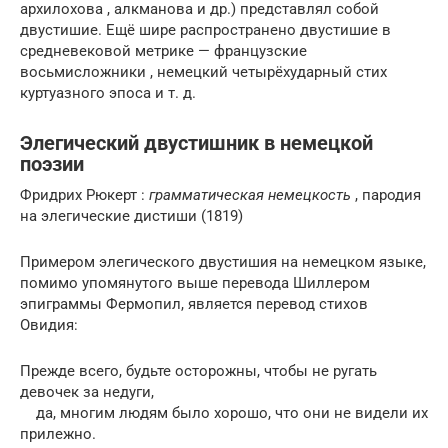
архилохова , алкманова и др.) представлял собой
двустишие. Ещё шире распространено двустишие в
средневековой метрике — французские
восьмисложники , немецкий четырёхударный стих
куртуазного эпоса и т. д.
Элегический двустишник в немецкой
поэзии
Фридрих Рюкерт :
грамматическая немецкость
, пародия
на элегические дистиши (1819)
Примером элегического двустишия на немецком языке,
помимо упомянутого выше перевода Шиллером
эпиграммы Фермопил, является перевод стихов
Овидия:
Прежде всего, будьте осторожны, чтобы не ругать
девочек за недуги,
да, многим людям было хорошо, что они не видели их
прилежно.