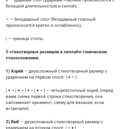
большей длительностью и силой);
–
— безударный слог (безударный гласный
произносится кратко и ослабленно);
| — граница стопы.
5 стихотворных размеров в силлабо-тоническом
стихосложении:
1) Хорéй
– двухсложный стихотворный размер с
ударением на первом слоге:
| +
–
|
| + – | + – | + – | + – |
— четырехстопный хорей (перед
вами схема первой строки стихотворения, она
напоминает орнамент, схему для вязания, если
встречали)
2) Ямб
– двухсложный стихотворный размер с
ударением на втором слоге:
| – + |