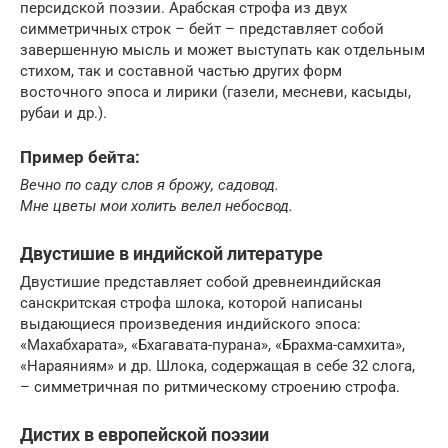
персидской поэзии. Арабская строфа из двух
симметричных строк – бейт – представляет собой
завершенную мысль и может выступать как отдельным
стихом, так и составной частью других форм
восточного эпоса и лирики (газели, месневи, касыды,
рубаи и др.).
Пример бейта:
Вечно по саду слов я брожу, садовод.
Мне цветы мои холить велел небосвод.
Двустишие в индийской литературе
Двустишие представляет собой древнеиндийская
санскритская строфа шлока, которой написаны
выдающиеся произведения индийского эпоса:
«Махабхарата», «Бхагавата-пурана», «Брахма-самхита»,
«Нараяниям» и др. Шлока, содержащая в себе 32 слога,
– симметричная по ритмическому строению строфа.
Дистих в европейской поэзии