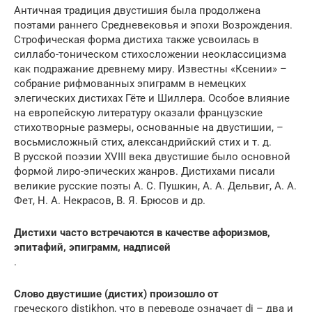
Античная традиция двустишия была продолжена
поэтами раннего Средневековья и эпохи Возрождения.
Строфическая форма дистиха также усвоилась в
силлабо-тоническом стихосложении неоклассицизма
как подражание древнему миру. Известны «Ксении» –
собрание рифмованных эпиграмм в немецких
элегических дистихах Гёте и Шиллера. Особое влияние
на европейскую литературу оказали французские
стихотворные размеры, основанные на двустишии, –
восьмисложный стих, александрийский стих и т. д.
В русской поэзии XVIII века двустишие было основной
формой лиро-эпических жанров. Дистихами писали
великие русские поэты А. С. Пушкин, А. А. Дельвиг, А. А.
Фет, Н. А. Некрасов, В. Я. Брюсов и др.
Дистихи часто встречаются в качестве афоризмов,
эпитафий, эпиграмм, надписей
.
Слово двустишие (дистих) произошло от
греческого distikhon, что в переводе означает di – два и