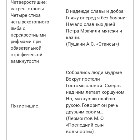
Четверостишие:
катрен, стансы
В надежде славы и добра
Четыре стиха
Гляжу вперед я без боязни:
четырехстопного
Начало славных дней
ямба с
Петра Мрачили мятежи и
перекрестными
казни.
рифмами при
(Пушкин А.С. «Стансы»)
обязательной
строфической
замкнутости
Собрались люди мудрые
Вокруг постели
Гостомысловой. Смерть
над ним летает коршуном!
Но, махнувши слабою
рукою, Говорит он речь
Пятистишие
друзьям своим…
(Лермонтов М.Ю.
«Последний сын
вольности»)