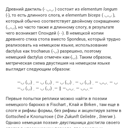
Древний дактиль (- ◡◡ ) состоит из
elementum longum
(-), то есть длинного слога, и
elementum biceps
( ◡◡ ),
который обычно соответствует двойному сокращению
(◡◡), но часто также и длинному слогу, в результате
чего возникает Спондей (- -). В немецкой копии
древнего стиха стопа вместо Spondeus, который трудно
реализовать на немецком языке, использование
dactylus как trochaeus (-◡) разрешено, поэтому
немецкий dactylus отмечен как-(◡). Таким образом,
метрическая схема двустишия на немецком языке
выглядит следующим образом:
—◡ (◡) ˌ — ◡ (◡) ˌ — ◡ (◡) ˌ — ◡ (◡) ˌ — ◡◡ˌ — ◡
—◡ (◡) ˌ — ◡ (◡) ˌ— ‖ —◡◡ˌ — ◡◡ˌ—
Первые попытки реплики можно найти в поэзии
немецкого барокко в Fischart , Клай и Birken , там еще в
слоге и рифмы формы, без рифмы и акцентируя затем в
Gottsched и Клопштоке (
Die Zukunft Geliebte
,
Элегия
).
Однако немецкая поэзия-
двустишница достигла
своего