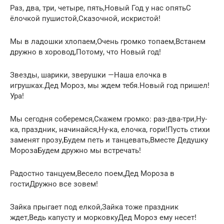
Раз, два, три, четыре, пять,Новый Год у нас опятьС
ёлочкой пушистой,Сказочной, искристой!
Мы в ладошки хлопаем,Очень громко топаем,Встанем
дружно в хоровод,Потому, что Новый год!
Звезды, шарики, зверушки —Наша елочка в
игрушках.Дед Мороз, мы ждем тебя.Новый год пришел!
Ура!
Мы сегодня соберемся,Скажем громко: раз-два-три,Ну-
ка, праздник, начинайся,Ну-ка, елочка, гори!Пусть стихи
заменят прозу,Будем петь и танцевать,Вместе Дедушку
МорозаБудем дружно мы встречать!
Радостно танцуем,Весело поем,Дед Мороза в
гостиДружно все зовем!
Зайка прыгает под елкой,Зайка тоже праздник
ждет,Ведь капусту и морковкуДед Мороз ему несет!