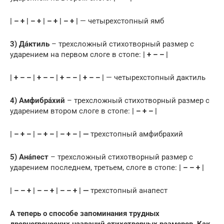
| – + | – + | – + | – + |
— четырехстопный ямб
3) Дáктиль
– трехсложный стихотворный размер с
ударением на первом слоге в стопе:
| + – – |
| + – – | + – – | + – – | + – – |
— четырехстопный дактиль
4) Амфибрáхий
– трехсложный стихотворный размер с
ударением втором слоге в стопе:
| – + – |
| – + – | – + – | – + – | —
трехстопный амфибрахий
5) Анáпест
– трехсложный стихотворный размер с
ударением последнем, третьем, слоге в стопе:
| – – + |
| – – + | – – + | – – + | —
трехстопный анапест
А теперь о способе запоминания трудных
древнегреческих названий стихотворных размеров. Как