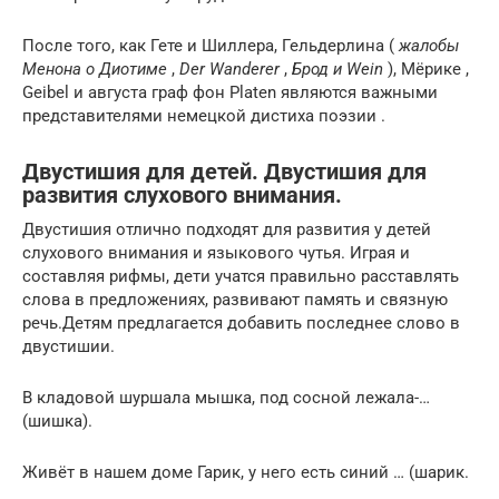
После того, как Гете и Шиллера, Гельдерлина (
жалобы
Менона о Диотиме
,
Der Wanderer
,
Брод и Wein
), Мёрике ,
Geibel и августа граф фон Platen являются важными
представителями немецкой дистиха поэзии .
Двустишия для детей. Двустишия для
развития слухового внимания.
Двустишия отлично подходят для развития у детей
слухового внимания и языкового чутья. Играя и
составляя рифмы, дети учатся правильно рaccтавлять
слова в предложениях, развивают память и связную
речь.Детям предлагается добавить последнее слово в
двустишии.
В кладовой шуршала мышка, под сосной лежала-…
(шишка).
Живёт в нашем доме Гарик, у него есть синий … (шарик.