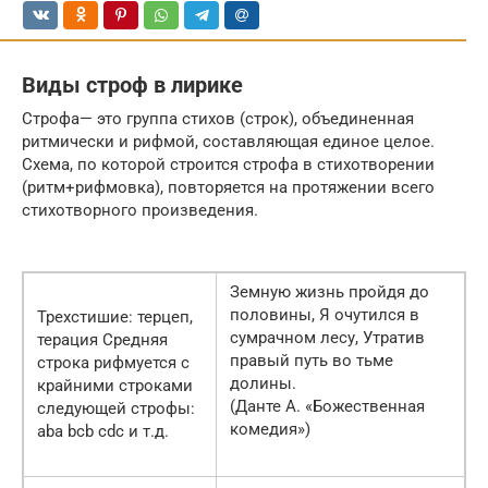
Виды строф в лирике
Строфа— это группа стихов (строк), объединенная
ритмически и рифмой, составляющая единое целое.
Схема, по которой строится строфа в стихотворении
(ритм+рифмовка), повторяется на протяжении всего
стихотворного произведения.
Земную жизнь пройдя до
половины, Я очутился в
Трехстишие: терцеп,
сумрачном лесу, Утратив
терация Средняя
правый путь во тьме
строка рифмуется с
долины.
крайними строками
(Данте А. «Божественная
следующей строфы:
комедия»)
aba bcb cdc и т.д.