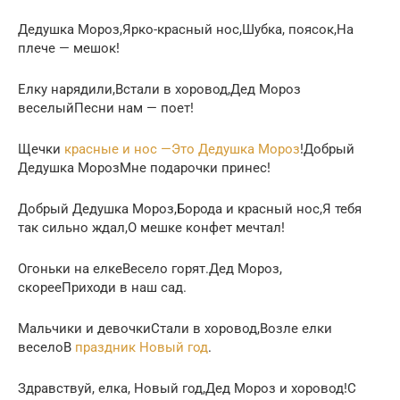
Дедушка Мороз,Ярко-красный нос,Шубка, поясок,На
плече — мешок!
Елку нарядили,Встали в хоровод,Дед Мороз
веселыйПесни нам — поет!
Щечки
красные и нос —Это Дедушка Мороз
!Добрый
Дедушка МорозМне подарочки принес!
Добрый Дедушка Мороз,Борода и красный нос,Я тебя
так сильно ждал,О мешке конфет мечтал!
Огоньки на елкеВесело горят.Дед Мороз,
скорееПриходи в наш сад.
Мальчики и девочкиСтали в хоровод,Возле елки
веселоВ
праздник Новый год
.
Здравствуй, елка, Новый год,Дед Мороз и хоровод!С