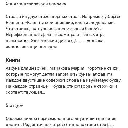
Энциклопедический словарь
Строфа из двух стихотворных строк. Например, у Сергея
Есенина: «Клён ты мой опавший, клён заледенелый,
Что стоишь, нагнувшись, под метелью белой?»
Нерифмованное Д. из Гекзаметра и Пентаметра
называется Элегический дистих; Д.… … Большая
советская энциклопедия
Книги
Азбука для девочек , Манакова Мария. Короткие стихи,
которые помогут детям запомнить буквы алфавита.
Каждое двустишие содержит слова на изучаемую букву.
На каждой странице — буква, стихотворные строчки и
соответствующая…
δίστιχον
Особым видом нерифмованного двустишия является
дистих . Ряд античных строф (гиппонактова строфа ,