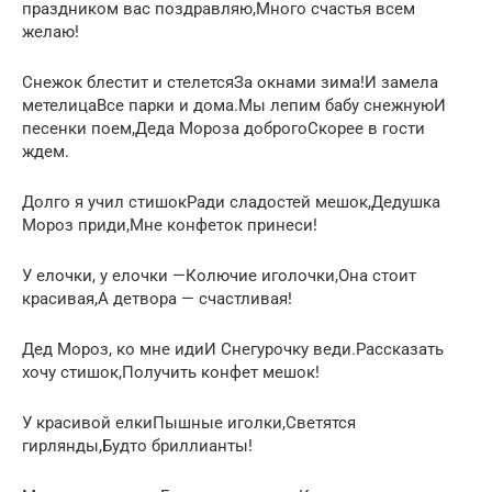
праздником вас поздравляю,Много счастья всем
желаю!
Снежок блестит и стелетсяЗа окнами зима!И замела
метелицаВсе парки и дома.Мы лепим бабу снежнуюИ
песенки поем,Деда Мороза доброгоСкорее в гости
ждем.
Долго я учил стишокРади сладостей мешок,Дедушка
Мороз приди,Мне конфеток принеси!
У елочки, у елочки —Колючие иголочки,Она стоит
красивая,А детвора — счастливая!
Дед Мороз, ко мне идиИ Снегурочку веди.Рассказать
хочу стишок,Получить конфет мешок!
У красивой елкиПышные иголки,Светятся
гирлянды,Будто бриллианты!