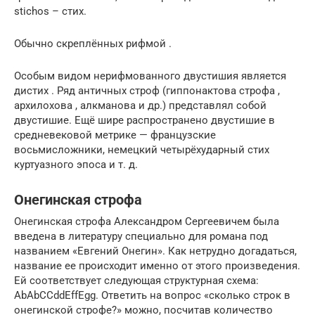
stichos – стих.
Обычно скреплённых рифмой .
Особым видом нерифмованного двустишия является
дистих . Ряд античных строф (гиппонактова строфа ,
архилохова , алкманова и др.) представлял собой
двустишие. Ещё шире распространено двустишие в
средневековой метрике — французские
восьмисложники, немецкий четырёхударный стих
куртуазного эпоса и т. д.
Онегинская строфа
Онегинская строфа Александром Сергеевичем была
введена в литературу специально для романа под
названием «Евгений Онегин». Как нетрудно догадаться,
название ее происходит именно от этого произведения.
Ей соответствует следующая структурная схема:
AbAbCCddEffEgg. Ответить на вопрос «сколько строк в
онегинской строфе?» можно, посчитав количество