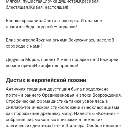
Мягкая, пушистаяЕлочка душистая,Красивая,
блестящая,Живая, настоящая!
Елочка-красавицаСветит ярко-ярко.И она мне
нравится,Ведь под ней — подарки!
Елка заигралаЯркими огнями,Закружилась веселоВ
хороводе с нами!
Дедушка Мороз, привет!У меня подарка нет.Поскорей
ко мне придиИ конфеток принеси!
Дистих в европейской поэзии
Античная традиция двустишия была продолжена
поэтами раннего Средневековья и эпохи Возрождения.
Строфическая форма дистиха также усвоилась в
силлабо-тоническом стихосложении неоклассицизма
как подражание древнему миру. Известны «Ксении» –
собрание рифмованных эпиграмм в немецких
элегических дистихах Гёте и Шиллера. Особое влияние