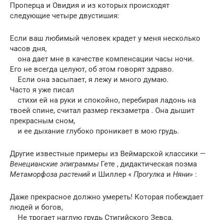
Проперца и Овидия и из которых происходят
следующие четыре двустишия:
Если ваш любимый человек крадет у меня несколько
часов дня,
она дает мне в качестве компенсации часы ночи.
Его не всегда целуют, об этом говорят здраво.
Если она засыпает, я лежу и много думаю.
Часто я уже писал
стихи ей на руки и спокойно, перебирая ладонь на
твоей спине, считал размер гекзаметра . Она дышит
прекрасным сном,
и ее дыхание глубоко проникает в мою грудь.
Другие известные примеры из Веймарской классики —
Венецианские эпиграммы
Гете , дидактическая поэма
Метаморфоза растений
и Шиллер «
Прогулка
и
Няни»
:
Даже прекрасное должно умереть! Которая побеждает
людей и богов,
Не трогает наглую грудь Стигийского Зевса.