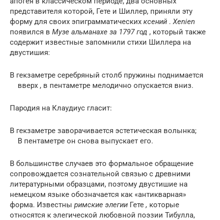
апогея в классическом периоде, два основных
представителя которой, Гете и Шиллер, приняли эту
форму для своих эпиграмматических
ксений
.
Xenien
появился в
Музе альманахе за 1797 год
, который также
содержит известные запомнили стихи Шиллера на
двустишия:
В гекзаметре серебряный столб пружины поднимается
вверх , в пентаметре мелодично опускается вниз.
Пародия на Клаудиус гласит:
В гекзаметре заворачивается эстетическая волынка;
В пентаметре он снова выпускает его.
В большинстве случаев это формальное обращение
сопровождается сознательной связью с древними
литературными образцами, поэтому двустишие на
немецком языке обозначается как «антикварная»
форма. Известны
римские элегии
Гете
,
которые
относятся к элегической любовной поэзии Тибулла,