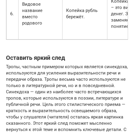
Копейка и
Видовое
– это вид
название
Копейка рубль
6.
денег. Зде
вместо
бережёт.
заменяют
родового
понятие.
Оставить яркий след
Тропы, частным примером которых является синекдоха,
используются для усиления выразительности речи и
передачи образа. Тропы весьма часто используются не
только в литературной речи, но и в повседневной.
Синекдоха — один из наиболее часто встречающихся
тропов, которые используются в поэзии, литературе и
публичной речи. Цель этого стилистического приема —
краткость и выразительность освещаемого образа,
чтобы у слушателя (читателя) осталась яркая картинка
сказанного. Этот яркий след поможет мысленно
вернуться к этой теме и вспомнить ключевые детали. С