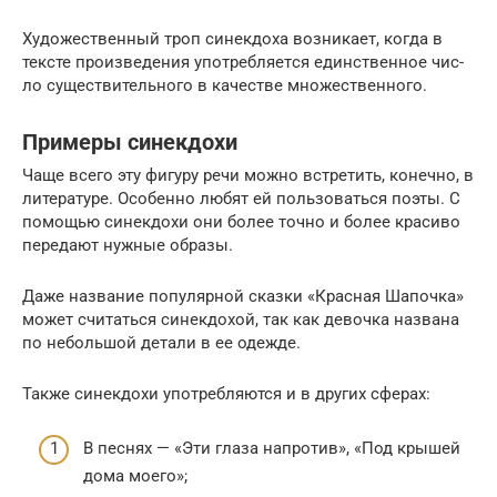
Художественный троп синек­до­ха воз­ни­ка­ет, когда в
тек­сте про­из­ве­де­ния упо­треб­ля­ет­ся един­ствен­ное чис­
ло суще­стви­тель­но­го в каче­стве множественного.
Примеры синекдохи
Чаще всего эту фигуру речи можно встретить, конечно, в
литературе. Особенно любят ей пользоваться поэты. С
помощью синекдохи они более точно и более красиво
передают нужные образы.
Даже название популярной сказки «Красная Шапочка»
может считаться синекдохой, так как девочка названа
по небольшой детали в ее одежде.
Также синекдохи употребляются и в других сферах:
В песнях — «Эти глаза напротив», «Под крышей
дома моего»;