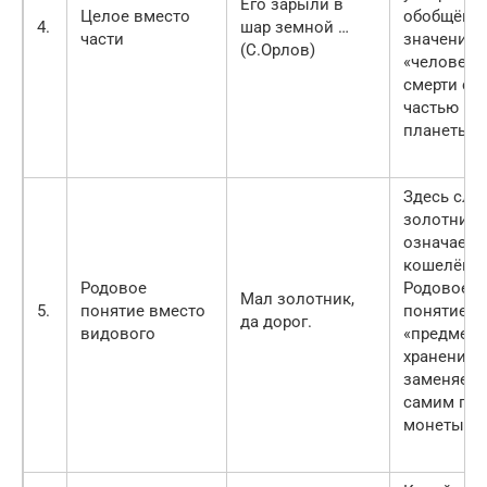
Его зарыли в
Целое вместо
обобщённ
4.
шар земной …
части
значении:
(С.Орлов)
«человек 
смерти ст
частью ми
планеты»
Здесь сло
золотник
означает
кошелёк.
Родовое
Родовое
Мал золотник,
5.
понятие вместо
понятие
да дорог.
видового
«предмет 
хранения 
заменяетс
самим по
монеты.