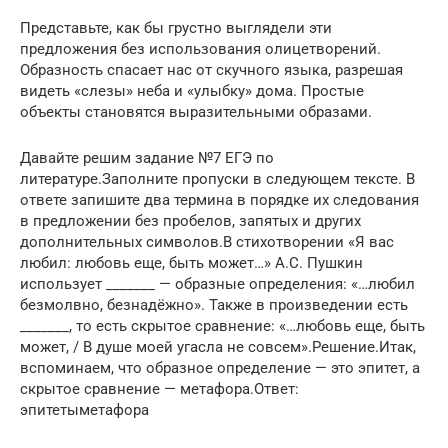
Представьте, как бы грустно выглядели эти
предложения без использования олицетворений.
Образность спасает нас от скучного языка, разрешая
видеть «слезы» неба и «улыбку» дома. Простые
объекты становятся выразительными образами.
Давайте решим задание №7 ЕГЭ по
литературе.Заполните пропуски в следующем тексте. В
ответе запишите два термина в порядке их следования
в предложении без пробелов, запятых и других
дополнительных символов.В стихотворении «Я вас
любил: любовь еще, быть может…» А.С. Пушкин
использует _______ — образные определения: «…любил
безмолвно, безнадёжно». Также в произведении есть
_______, то есть скрытое сравнение: «…любовь еще, быть
может, / В душе моей угасла не совсем».Решение.Итак,
вспоминаем, что образное определение — это эпитет, а
скрытое сравнение — метафора.Ответ:
эпитетыметафора