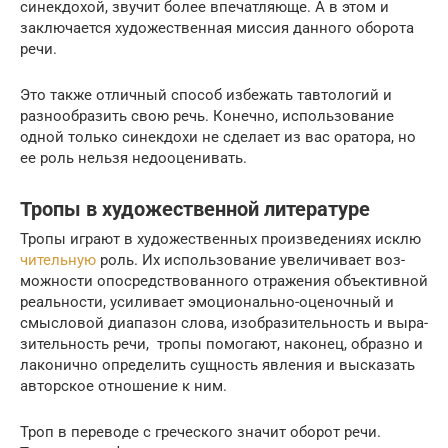
синекдохой, звучит более впечатляюще. А в этом и
заключается художественная миссия данного оборота
речи.
Это также отличный способ избежать тавтологий и
разнообразить свою речь. Конечно, использование
одной только синекдохи не сделает из вас оратора, но
ее роль нельзя недооценивать.
Тропы в художественной литературе
Тропы игра­ют в худо­же­ствен­ных про­из­ве­де­ни­ях исклю­
чи­тель­ную
роль. Их исполь­зо­ва­ние уве­ли­чи­ва­ет воз­
мож­но­сти опо­сред­ство­ван­но­го отра­же­ния объ­ек­тив­ной
реаль­но­сти, уси­ли­ва­ет эмоционально-оценочный и
смыс­ло­вой диа­па­зон сло­ва, изоб­ра­зи­тель­ность и выра­
зи­тель­ность речи, тро­пы помо­га­ют, нако­нец, образ­но и
лако­нич­но опре­де­лить сущ­ность явле­ния и выска­зать
автор­ское отно­ше­ние к ним.
Троп в пере­во­де с гре­че­ско­го зна­чит обо­рот речи.