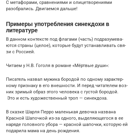
С метафорами, сравнениями и олицетворениями
разобрались. Двигаемся дальше!
Примеры употребления синекдохи в
литературе
В дан­ном кон­тек­сте под фла­га­ми (часть) под­ра­зу­ме­ва­
ют­ся стра­ны (целое), кото­рые будут уста­нав­ли­вать свя­
зи с Россией.
Читаем у Н.В. Гоголя в романе «Мёртвые души»:
Писатель назвал мужи­ка боро­дой по одно­му харак­тер­
но­му при­зна­ку в его внеш­но­сти. И перед чита­те­лем воз­
ник зри­мый образ это­го чело­ве­ка с густой боро­дой.
Это и есть худо­же­ствен­ный троп — синекдоха.
В сказ­ке Шарля Перро малень­кая девоч­ка назва­на
Красной Шапочкой из-за одно­го, выде­ля­ю­ще­го­ся в ее
наря­де голов­но­го убо­ра — крас­ной шапоч­ки, кото­рую ей
пода­ри­ла мама на день рождения.