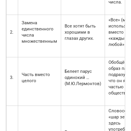
числа.
«Все» (мн.ч
Замена
Все хотят быть
используе
единственного
2.
хорошими в
вместо
числа
глазах других.
«каждый,
множественным
любой» (ед
Обобщённ
образ пар
Белеет парус
Часть вместо
подразуме
3.
одинокий …
целого
что он явл
(М.Ю.Лермонтов)
частью ми
общества.
Словосоч
«шар земн
здесь
употребле