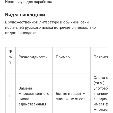
Использую для заработка
Виды синекдохи
В художественной литературе и обычной речи
носителей русского языка встречается несколько
видов синекдохи.
№
п/
Разновидность
Пример
Пояснени
п
Слово сви
(ед.ч.)
Замена
употребле
множественного
Бог не выдаст –
значение
1.
числа
свинья не съест.
«люди», к
единственным
имеет фор
множеств