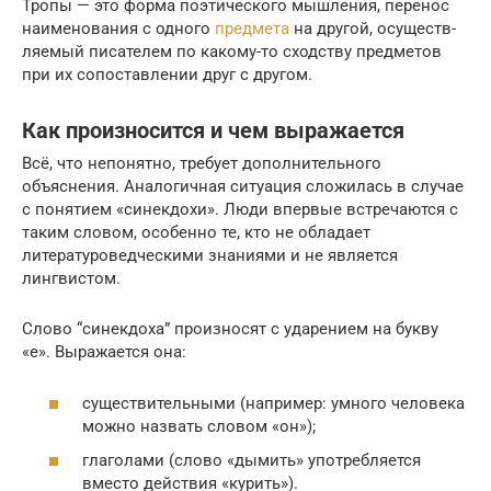
Тропы — это фор­ма поэ­ти­че­ско­го мыш­ле­ния, пере­нос
наиме­но­ва­ния с одно­го
пред­ме­та
на дру­гой, осу­ществ­
ля­е­мый писа­те­лем по какому-то сход­ству пред­ме­тов
при их сопо­став­ле­нии друг с другом.
Как произносится и чем выражается
Всё, что непонятно, требует дополнительного
объяснения. Аналогичная ситуация сложилась в случае
с понятием «синекдохи». Люди впервые встречаются с
таким словом, особенно те, кто не обладает
литературоведческими знаниями и не является
лингвистом.
Слово “синекдоха” произносят с ударением на букву
«е». Выражается она:
существительными (например: умного человека
можно назвать словом «он»);
глаголами (слово «дымить» употребляется
вместо действия «курить»).