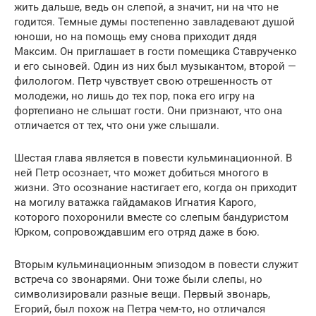
жить дальше, ведь он слепой, а значит, ни на что не
годится. Темные думы постепенно завладевают душой
юноши, но на помощь ему снова приходит дядя
Максим. Он приглашает в гости помещика Ставрученко
и его сыновей. Один из них был музыкантом, второй —
филологом. Петр чувствует свою отрешенность от
молодежи, но лишь до тех пор, пока его игру на
фортепиано не слышат гости. Они признают, что она
отличается от тех, что они уже слышали.
Шестая глава является в повести кульминационной. В
ней Петр осознает, что может добиться многого в
жизни. Это осознание настигает его, когда он приходит
на могилу ватажка гайдамаков Игнатия Карого,
которого похоронили вместе со слепым бандуристом
Юрком, сопровождавшим его отряд даже в бою.
Вторым кульминационным эпизодом в повести служит
встреча со звонарями. Они тоже были слепы, но
символизировали разные вещи. Первый звонарь,
Егорий, был похож на Петра чем-то, но отличался