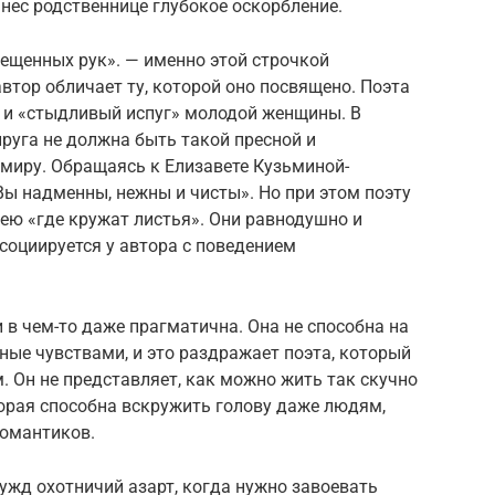
нес родственнице глубокое оскорбление.
ещенных рук». — именно этой строчкой
втор обличает ту, которой оно посвящено. Поэта
 и «стыдливый испуг» молодой женщины. В
пруга не должна быть такой пресной и
иру. Обращаясь к Елизавете Кузьминой-
Вы надменны, нежны и чисты». Но при этом поэту
ю «где кружат листья». Они равнодушно и
социируется у автора с поведением
 в чем-то даже прагматична. Она не способна на
ые чувствами, и это раздражает поэта, который
 Он не представляет, как можно жить так скучно
орая способна вскружить голову даже людям,
романтиков.
чужд охотничий азарт, когда нужно завоевать