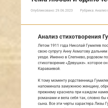
Опубликовано:
29.06.2023
Рубрика:
Анализ 
Анализ стихотворения Г
Летом 1911 года Николай Гумилев по
свою супругу Анну Ахматову дальни
уезде. Именно в Слепнево, родовом п
стихотворение «Девушке». которое он
Караваевой.
К тому моменту родственница Гумилев
напоминала замужнюю женщину, обре
прежнему краснела при каждом намек
романами и вела себя так, словно бы
сына. Все эти черты характера Лизы Г