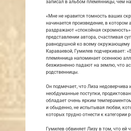
записал в альбом племянницы, чем на
«Мне не нравится томность ваших скр
начинается произведение, в котором а
раздражают «спокойная скромность»
представлении автора, счастливая су
равнодушной ко всему окружающему м
Караваевой, Гумилев подчеркивает: «
племянница напоминает осеннюю алле
безжизненно падают на землю, что ас
родственницы.
Он подмечает, что Лиза недоверчива и
необдуманные поступки, продиктованн
обладает очень ярким темпераментом.
и обыденно, не испытывая любви, кот
которых трудно отнести к категории 
Гумилев обвиняет Лизу в том, что ей 