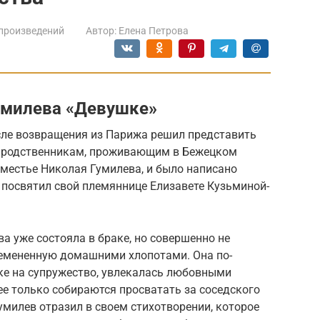
произведений
Автор:
Елена Петрова
умилева «Девушке»
сле возвращения из Парижа решил представить
м родственникам, проживающим в Бежецком
оместье Николая Гумилева, и было написано
 посвятил свой племяннице Елизавете Кузьминой-
а уже состояла в браке, но совершенно не
мененную домашними хлопотами. Она по-
е на супружество, увлекалась любовными
 ее только собираются просватать за соседского
умилев отразил в своем стихотворении, которое