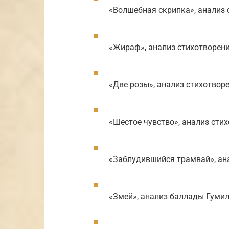
«Волшебная скрипка», анализ 
«Жираф», анализ стихотворен
«Две розы», анализ стихотвор
«Шестое чувство», анализ сти
«Заблудившийся трамвай», ан
«Змей», анализ баллады Гуми