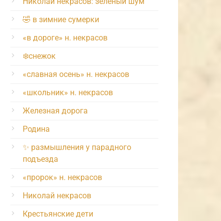
Николай некрасов: зелёный шум
🤣 в зимние сумерки
«в дороге» н. некрасов
❄️снежок
«славная осень» н. некрасов
«школьник» н. некрасов
Железная дорога
Родина
✨ размышления у парадного
подъезда
«пророк» н. некрасов
Николай некрасов
Крестьянские дети