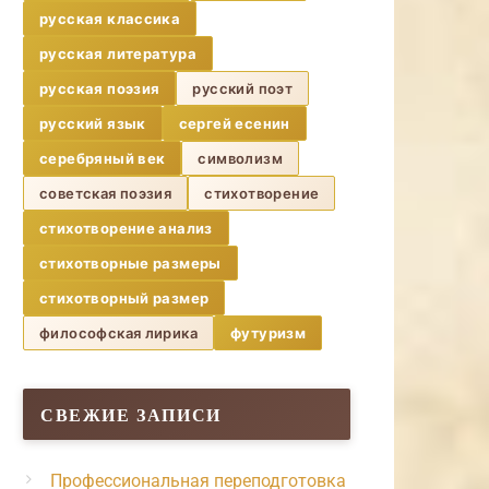
русская классика
русская литература
русская поэзия
русский поэт
русский язык
сергей есенин
серебряный век
символизм
советская поэзия
стихотворение
стихотворение анализ
стихотворные размеры
стихотворный размер
философская лирика
футуризм
СВЕЖИЕ ЗАПИСИ
Профессиональная переподготовка