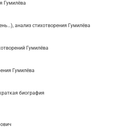
ия Гумилёва
ень…), анализ стихотворения Гумилёва
хотворений Гумилёва
рения Гумилёва
 краткая биография
нович