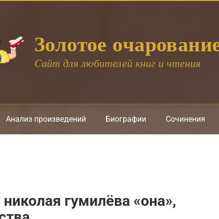
Золотое очаровани
Cайт для любителей книг и чтения
Анализ произведений
Биографии
Сочинения
 николая гумилёва «она»,
ства