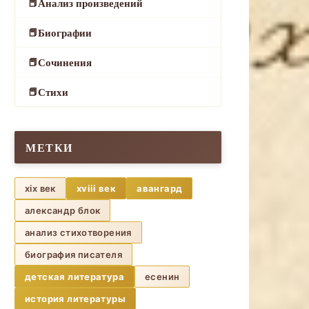
Анализ произведений
Биографии
Сочинения
Стихи
МЕТКИ
xix век
xviii век
авангард
александр блок
анализ стихотворения
биография писателя
детская литература
есенин
история литературы