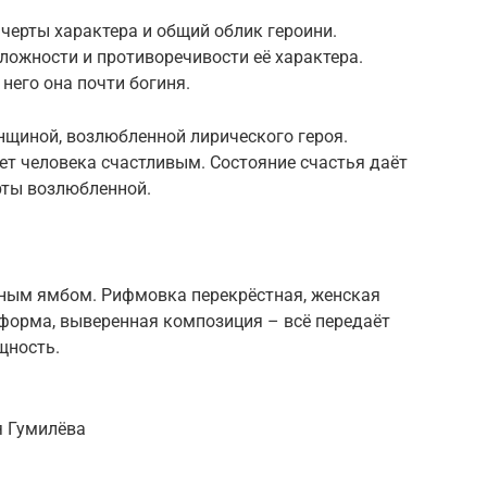
черты характера и общий облик героини.
сложности и противоречивости её характера.
 него она почти богиня.
нщиной, возлюбленной лирического героя.
ет человека счастливым. Состояние счастья даёт
рты возлюбленной.
ным ямбом. Рифмовка перекрёстная, женская
 форма, выверенная композиция – всё передаёт
щность.
я Гумилёва