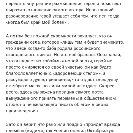
передать внутренние размышления героя и помогают
выразить отношение самого автора. Испытавший
разочарование герой утешает себя тем, что пел тогда
«когда был край мой болен» .
А потом без ложной скромности заявляет, что он
гражданин села, которое «лишь тем и будет знаменито,
что здесь когда-то баба родила российского
скандального пиита». Но это всё бравада. Осознавая,
что выпадает из «обоймы» новой эпохи, герой не
просто смиряется со своей участью, он как будто
благословляет юных, «здоровеющих телом». а
рассуждая о душе, признается, что отдаст «всю душу
октябрю и маю». но лиры милой не отдаст. Скорее
всего, здесь выражена позиция самого поэта,
вынужденного принять перемены в общественном
строе, но не желающего писать об этом в своих
произведениях.
Зато он верит, что рано или поздно «пройдёт вражда
племён» (видимо, так Есенин оценил Октябрьскую