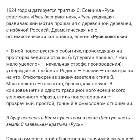
1924 годом датируется триптих С. Есенина «Русь
советская, «Русь бесприютная», «Русь уходящая»,
развивающий мотив прощания с деревянной деревней,
с избяной Россией. Драматическая, но с
оптимистической концовкой, элегия «
Русь советская
». В ней повествуется о событиях, происходящих на
просторах великой страны («Тут ураган прошел. / Нас
мало уцелело» — начальная строфа произведения),
утверждается любовь к Родине — России — несмотря ни
на что. Стихотворение заканчивается в стиле В.
Маяковского — плакатно, броско, как лозунг. В
концовке нет ни одного традиционного есенинского
усложненного образа, стиль повествования —
прозрачный, простой, точный в смысловом отношении:
Я буду воспевать Всем существом в поэте Шестую часть
земли С названьем кратким «Русь».
Однако вместе с этой общественно значимой ситуацией