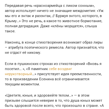
Передавая речь «красноармейца с ликом сонным»,
автор использует ничего не значащие междометия: «Уж
мы его и энтак и разэнтак, // Буржуя энтого, которого, в
Крыму…» Это не речь, а какое-то животное бормотание,
полная деградация. Даже «клёны морщатся», слыша
такое.
Наконец, в конце стихотворения возникает образ лиры
– атрибута поэтического ремесла. Автор признаётся, что
не отдаст её никому.
Если в пушкинских строках из стихотворений «Вновь я
посетил… », «Я памятник
себе воздвиг
нерукотворный
…» присутствует идея преемственности,
то в произведении Есенина всё ограничивается
текущим моментом.
«Цветите, юные, и здоровейте телом…» — в этом
призыве слышится неверие в то, что душа юных может
быть здоровой после всего, что произошло в стране. «А