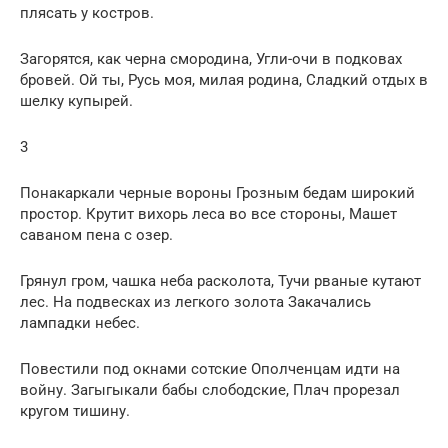
плясать у костров.
Загорятся, как черна смородина, Угли-очи в подковах
бровей. Ой ты, Русь моя, милая родина, Сладкий отдых в
шелку купырей.
3
Понакаркали черные вороны Грозным бедам широкий
простор. Крутит вихорь леса во все стороны, Машет
саваном пена с озер.
Грянул гром, чашка неба расколота, Тучи рваные кутают
лес. На подвесках из легкого золота Закачались
лампадки небес.
Повестили под окнами сотские Ополченцам идти на
войну. Загыгыкали бабы слободские, Плач прорезал
кругом тишину.