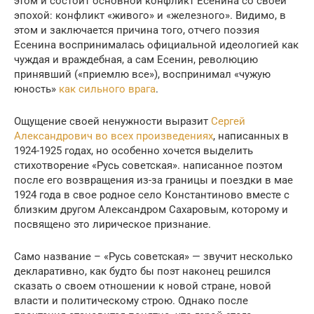
этом и состоит основной конфликт Есенина со своей
эпохой: конфликт «живого» и «железного». Видимо, в
этом и заключается причина того, отчего поэзия
Есенина воспринималась официальной идеологией как
чуждая и враждебная, а сам Есенин, революцию
принявший («приемлю все»), воспринимал «чужую
юность»
как сильного врага
.
Ощущение своей ненужности выразит
Сергей
Александрович во всех произведениях
, написанных в
1924-1925 годах, но особенно хочется выделить
стихотворение «Русь советская». написанное поэтом
после его возвращения из-за границы и поездки в мае
1924 года в свое родное село Константиново вместе с
близким другом Александром Сахаровым, которому и
посвящено это лирическое признание.
Само название – «Русь советская» — звучит несколько
декларативно, как будто бы поэт наконец решился
сказать о своем отношении к новой стране, новой
власти и политическому строю. Однако после