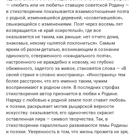
— «любить или не любить» ставшую советской Родину —
в стихотворении показывается взаимоотношение поэта
с родной, изменившейся деревней, «осоветившейся»,
свыкающейся с изменениями. Поэт через восемь лет
возвращается «в край осиротелый», где все
оказывается не таким, как раньше: нет отчего дома,
знакомых, некому «шляпой поклониться». Самым
ярким об разом-деталью, возникающим в сознании
одинокого, отверженного «скандального поэта»,
настроенного не враждебно к новому, но глубоко
обиженного, задетого за живое, становятся слова — «В
своей стране я словно иностранец». «Иностранец» тем
более расстроен, что его именно таким, чужим
воспринимают в родном селе. В последних строфах
стихотворения автор признается в любви к Родине.
Наряду с любовью к родной земле поэт ставит любовь
к поэзии, раскрывает мотив рыцарской верности
искусству: оказывается, его одиночество скрасит
оставленная лира — символ творчества. Так, в
стихотворении параллельно развиваются темы Родины
и поэзии. Уверенность в том, что жизнь прожита не зря,