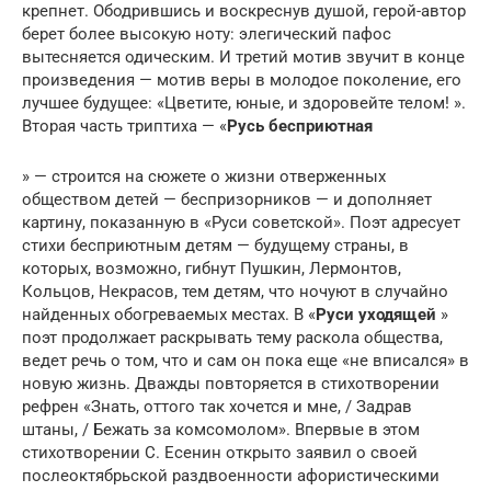
крепнет. Ободрившись и воскреснув душой, герой-автор
берет более высокую ноту: элегический пафос
вытесняется одическим. И третий мотив звучит в конце
произведения — мотив веры в молодое поколение, его
лучшее будущее: «Цветите, юные, и здоровейте телом! ».
Вторая часть триптиха — «
Русь бесприютная
» — строится на сюжете о жизни отверженных
обществом детей — беспризорников — и дополняет
картину, показанную в «Руси советской». Поэт адресует
стихи бесприютным детям — будущему страны, в
которых, возможно, гибнут Пушкин, Лермонтов,
Кольцов, Некрасов, тем детям, что ночуют в случайно
найденных обогреваемых местах. В «
Руси уходящей
»
поэт продолжает раскрывать тему раскола общества,
ведет речь о том, что и сам он пока еще «не вписался» в
новую жизнь. Дважды повторяется в стихотворении
рефрен «Знать, оттого так хочется и мне, / Задрав
штаны, / Бежать за комсомолом». Впервые в этом
стихотворении С. Есенин открыто заявил о своей
послеоктябрьской раздвоенности афористическими