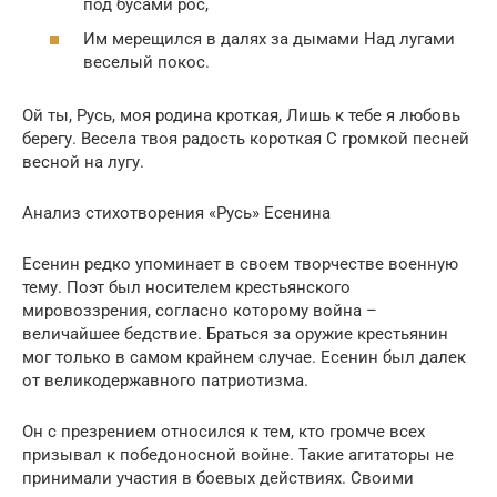
под бусами рос,
Им мерещился в далях за дымами Над лугами
веселый покос.
Ой ты, Русь, моя родина кроткая, Лишь к тебе я любовь
берегу. Весела твоя радость короткая С громкой песней
весной на лугу.
Анализ стихотворения «Русь» Есенина
Есенин редко упоминает в своем творчестве военную
тему. Поэт был носителем крестьянского
мировоззрения, согласно которому война –
величайшее бедствие. Браться за оружие крестьянин
мог только в самом крайнем случае. Есенин был далек
от великодержавного патриотизма.
Он с презрением относился к тем, кто громче всех
призывал к победоносной войне. Такие агитаторы не
принимали участия в боевых действиях. Своими