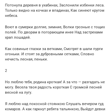
Потонула деревня в ухабинах, Заслонили избенки леса.
Только видно на кочках и впадинах, Как синеют кругом
небеса.
Воют в сумерки долгие, зимние, Волки грозные с тощих
полей. По дворам в погорающем инее Над застрехами
храп лошадей.
Как совиные глазки за ветками, Смотрят в шали пурги
огоньки. И стоят за дубровными сетками, Словно
нечисть лесная, пеньки.
2
Но люблю тебя, родина кроткая! А за что — разгадать не
могу. Весела твоя радость короткая С громкой песней
весной на лугу.
Я люблю над покосной стоянкою Слушать вечером гуд
комаров. А как гаркнут ребята тальянкою, Выйдут девки