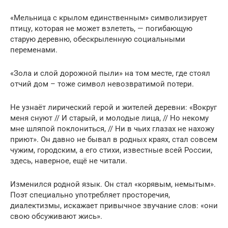
«Мельница с крылом единственным» символизирует
птицу, которая не может взлететь, — погибающую
старую деревню, обескрыленную социальными
переменами.
«Зола и слой дорожной пыли» на том месте, где стоял
отчий дом – тоже символ невозвратимой потери.
Не узнаёт лирический герой и жителей деревни: «Вокруг
меня снуют // И старый, и молодые лица, // Но некому
мне шляпой поклониться, // Ни в чьих глазах не нахожу
приют». Он давно не бывал в родных краях, стал совсем
чужим, городским, а его стихи, известные всей России,
здесь, наверное, ещё не читали.
Изменился родной язык. Он стал «корявым, немытым».
Поэт специально употребляет просторечия,
диалектизмы, искажает привычное звучание слов: «они
свою обсуживают жись».