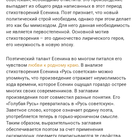
выпадает из общего ряда написанных в этот период
стихотворений Есенина. Поэт признает, что новый
политический строй необходим, однако при этом делает
это как бы мимоходом. Для него данная необходимость
не является первостепенной. Основной мотив
стихотворения – это одиночество лирического героя,
его ненужность в новую эпоху.
Поэтический талант Есенина во многом питался его
чувством
любви к родному краю
. В анализе
стихотворения Есенина «Русь советская» можно
упомянуть, что произведение отражает неумолимость
хода времени, которое Есенин ощущал гораздо острее
многих своих современников. В заглавии
произведения поэт совместил разные понятия. Его
«Голубая Русь» превратилась в «Русь советскую».
Заветное слово, которое означает родину поэта,
употребляется теперь в горько-ироничном смысле.
Таким образом, выразительность заглавия
обеспечивается поэтом за счет применения
оксюморона: предмету приписываются те свойства,