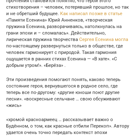
прочтения становится понятно, что герой этого
стихотворения – человек, потерявший прошлое, но так
и не обретший будущее.
Как написал позже в статье
«Памяти Есенина» Юрий Анненков, «творческая
пружина Есенина, разворачиваясь, натолкнулась на
грани эпохи и – сломалась». Действительно,
лирическая пружина творчества
Сергея Есенина могла
по-настоящему развернуться только в обществе, где
человек гармонирует с природой. Такая гармония
ощущается в ранних стихах Есенина — «В хате». «С
добрым утром!». «Берёза» .
Эти произведения помогают понять, каково теперь
состояние героя, вернувшегося в родное село, где
теперь все по-другому: «другие юноши поют другие
песни». «воскресные сельчане … свою обсуживают
«жись»
«хромой красноармеец … рассказывает важно о
Будённом, о том, как красные отбили Перекоп». Автору
удается очень точно передать контекст эпохи