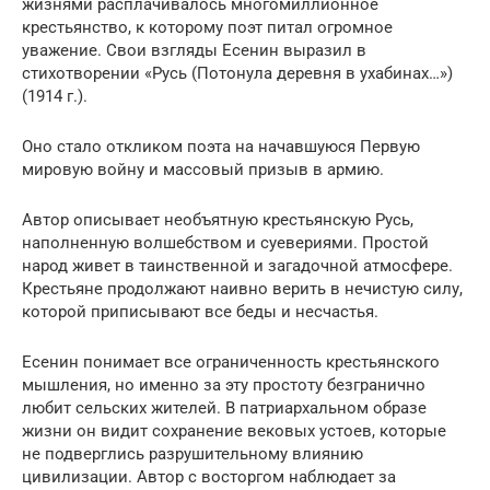
жизнями расплачивалось многомиллионное
крестьянство, к которому поэт питал огромное
уважение. Свои взгляды Есенин выразил в
стихотворении «Русь (Потонула деревня в ухабинах…»)
(1914 г.).
Оно стало откликом поэта на начавшуюся Первую
мировую войну и массовый призыв в армию.
Автор описывает необъятную крестьянскую Русь,
наполненную волшебством и суевериями. Простой
народ живет в таинственной и загадочной атмосфере.
Крестьяне продолжают наивно верить в нечистую силу,
которой приписывают все беды и несчастья.
Есенин понимает все ограниченность крестьянского
мышления, но именно за эту простоту безгранично
любит сельских жителей. В патриархальном образе
жизни он видит сохранение вековых устоев, которые
не подверглись разрушительному влиянию
цивилизации. Автор с восторгом наблюдает за