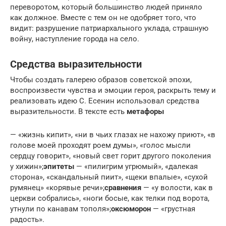
переворотом, который большинство людей приняло
как должное. Вместе с тем он не одобряет того, что
видит: разрушение патриархального уклада, страшную
войну, наступление города на село.
Средства выразительности
Чтобы создать галерею образов советской эпохи,
воспроизвести чувства и эмоции героя, раскрыть тему и
реализовать идею С. Есенин использовал средства
выразительности. В тексте есть
метафоры
— «жизнь кипит», «ни в чьих глазах не нахожу приют», «в
голове моей проходят роем думы», «голос мысли
сердцу говорит», «новый свет горит другого поколения
у хижин»;
эпитеты
— «пилигрим угрюмый», «далекая
сторона», «скандальный пиит», «щеки впалые», «сухой
румянец» «корявые речи»;
сравнения
— «у волости, как в
церкви собрались», «ноги босые, как телки под ворота,
утнули по канавам тополя»;
оксюморон
— «грустная
радость».