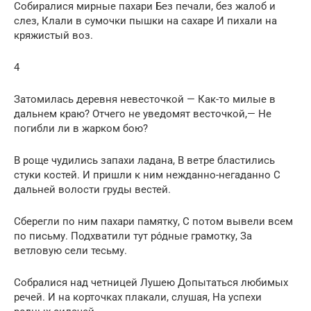
Собиралися мирные пахари Без печали, без жалоб и
слез, Клали в сумочки пышки на сахаре И пихали на
кряжистый воз.
4
Затомилась деревня невесточкой — Как-то милые в
дальнем краю? Отчего не уведомят весточкой,— Не
погибли ли в жарком бою?
В роще чудились запахи ладана, В ветре бластились
стуки костей. И пришли к ним нежданно-негаданно С
дальней волости груды вестей.
Сберегли по ним пахари памятку, С потом вывели всем
по письму. Подхватили тут ро́дные грамотку, За
ветловую сели тесьму.
Собралися над четницей Лушею Допытаться любимых
речей. И на корточках плакали, слушая, На успехи