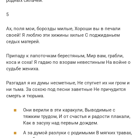
родных силачей.
5
Ах, поля мои, борозды милые, Хороши вы в печали
своей! Я люблю эти хижины хилые С поджиданьем
седых матерей.
Припаду к лапоточкам берестяным, Мир вам, грабли,
коса и соха! Я гадаю по взорам невестиным На войне о
судьбе жениха.
Разгадал я их думы несметные, Не спугнет их ни гром и
ни тьма. За сохою под песни заветные Не причудится
смерть и тюрьма.
Они верили в эти каракули, Выводимые с
тяжким трудом, И от счастья и радости плакали,
Как в засуху над первым дождем.
А за думой разлуки с родимыми В мягких травах,