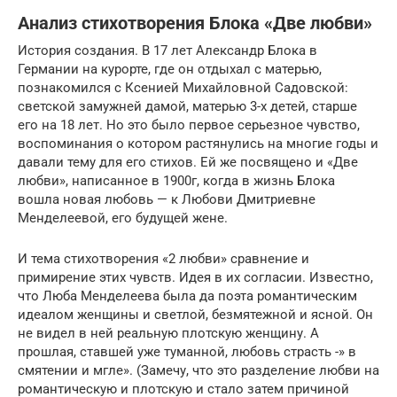
Анализ стихотворения Блока «Две любви»
История создания. В 17 лет Александр Блока в
Германии на курорте, где он отдыхал с матерью,
познакомился с Ксенией Михайловной Садовской:
светской замужней дамой, матерью 3-х детей, старше
его на 18 лет. Но это было первое серьезное чувство,
воспоминания о котором растянулись на многие годы и
давали тему для его стихов. Ей же посвящено и «Две
любви», написанное в 1900г, когда в жизнь Блока
вошла новая любовь — к Любови Дмитриевне
Менделеевой, его будущей жене.
И тема стихотворения «2 любви» сравнение и
примирение этих чувств. Идея в их согласии. Известно,
что Люба Менделеева была да поэта романтическим
идеалом женщины и светлой, безмятежной и ясной. Он
не видел в ней реальную плотскую женщину. А
прошлая, ставшей уже туманной, любовь страсть -» в
смятении и мгле». (Замечу, что это разделение любви на
романтическую и плотскую и стало затем причиной