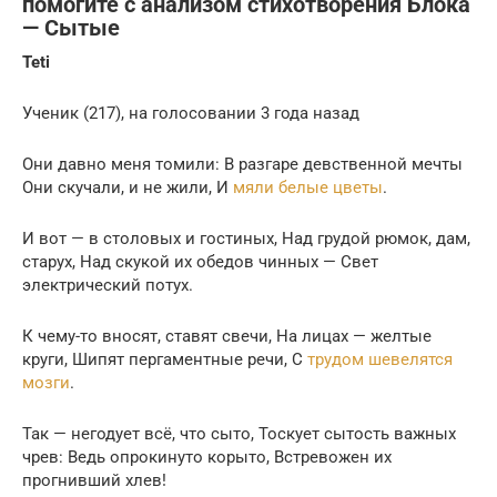
помогите с анализом стихотворения Блока
— Сытые
Teti
Ученик (217), на голосовании 3 года назад
Они давно меня томили: В разгаре девственной мечты
Они скучали, и не жили, И
мяли белые цветы
.
И вот — в столовых и гостиных, Над грудой рюмок, дам,
старух, Над скукой их обедов чинных — Свет
электрический потух.
К чему-то вносят, ставят свечи, На лицах — желтые
круги, Шипят пергаментные речи, С
трудом шевелятся
мозги
.
Так — негодует всё, что сыто, Тоскует сытость важных
чрев: Ведь опрокинуто корыто, Встревожен их
прогнивший хлев!