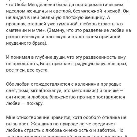
что Люба Менделеева была да поэта романтическим
идеалом женщины и светлой, безмятежной и ясной. Он
не видел в ней реальную плотскую женщину. А
прошлая, ставшей уже туманной, любовь страсть -» в
смятении и мгле». (Замечу, что это разделение любви на
романтическую и плотскую и стало затем причиной
неудачного брака).
И понимая в глубине души, что эту раздвоенность ему
не преодолеть, Блок признает грядущую кару: все прах,
все тлен, все суета!
Обе любви отождествляются с явлениями природы:
свет, тьма, мгла(пожалуй, это метонимия) и они же —
антитеза, и любовь-блаженство противопоставляется
любви — пожару.
Мне стихотворение нравится, хотя особого отклика не
вызывает. Женщина по природе легче соединяет
любовь страсть с любовью-нежностью и заботой. Но
для понимания человеческой природы оно полезно. А