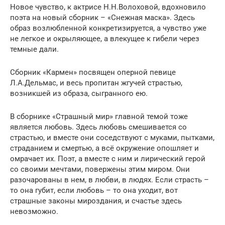
Новое чувство, к актрисе Н.Н.Волоховой, вдохновило
поэта на новый сборник – «Снежная маска». Здесь
образ возлюбленной конкретизируется, а чувство уже
не легкое и окрыляющее, а влекущее к гибели через
темные дали.
Сборник «Кармен» посвящен оперной певице
Л.А.Дельмас, и весь пропитан жгучей страстью,
возникшей из образа, сыгранного ею.
В сборнике «Страшный мир» главной темой тоже
является любовь. Здесь любовь смешивается со
страстью, и вместе они соседствуют с муками, пытками,
страданием и смертью, а всё окружение опошляет и
омрачает их. Поэт, а вместе с ним и лирический герой
со своими мечтами, повержены этим миром. Они
разочарованы в нем, в любви, в людях. Если страсть –
то она губит, если любовь – то она уходит, вот
страшные законы мироздания, и счастье здесь
невозможно.