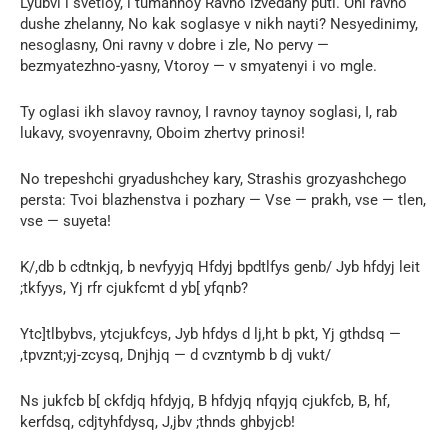
Lyubvi i svetloy, i tumannoy Ravno izvedany puti. Oni ravno
dushe zhelanny, No kak soglasye v nikh nayti? Nesyedinimy,
nesoglasny, Oni ravny v dobre i zle, No pervy —
bezmyatezhno-yasny, Vtoroy — v smyatenyi i vo mgle.
Ty oglasi ikh slavoy ravnoy, I ravnoy taynoy soglasi, I, rab
lukavy, svoyenravny, Oboim zhertvy prinosi!
No trepeshchi gryadushchey kary, Strashis grozyashchego
persta: Tvoi blazhenstva i pozhary — Vse — prakh, vse — tlen,
vse — suyeta!
K/,db b cdtnkjq, b nevfyyjq Hfdyj bpdtlfys genb/ Jyb hfdyj leit
;tkfyys, Yj rfr cjukfcmt d yb[ yfqnb?
Ytc]tlbybvs, ytcjukfcys, Jyb hfdys d lj,ht b pkt, Yj gthdsq —
,tpvznt;yj-zcysq, Dnjhjq — d cvzntymb b dj vukt/
Ns jukfcb b[ ckfdjq hfdyjq, B hfdyjq nfqyjq cjukfcb, B, hf,
kerfdsq, cdjtyhfdysq, J,jbv ;thnds ghbyjcb!