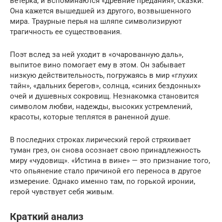
ветерка, и вспоминаются «древние предания», сказки.
Она кажется вышедшей из другого, возвышенного
мира. Траурные перья на шляпе символизируют
трагичность ее существования.
Поэт вслед за ней уходит в «очарованную даль»,
выпитое вино помогает ему в этом. Он забывает
низкую действительность, погружаясь в мир «глухих
тайн», «дальних берегов», солнца, «синих бездонных»
очей и душевных сокровищ. Незнакомка становится
символом любви, надежды, высоких устремлений,
красоты, которые теплятся в раненной душе.
В последних строках лирический герой стряхивает
туман грез, он снова осознает свою принадлежность
миру «чудовищ». «Истина в вине» — это признание того,
что опьянение стало причиной его переноса в другое
измерение. Однако именно там, по горькой иронии,
герой чувствует себя живым.
Краткий анализ