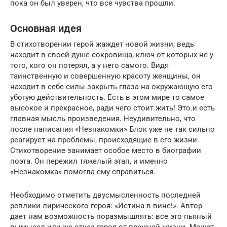
пока он был уверен, что все чувства прошли.
Основная идея
В стихотворении герой жаждет новой жизни, ведь
находит в своей душе сокровища, ключ от которых не у
того, кого он потерял, а у него самого. Видя
таинственную и совершенную красоту женщины, он
находит в себе силы закрыть глаза на окружающую его
убогую действительность. Есть в этом мире то самое
высокое и прекрасное, ради чего стоит жить! Это.и есть
главная мысль произведения. Неудивительно, что
после написания «Незнакомки» Блок уже не так сильно
реагирует на проблемы, происходящие в его жизни.
Стихотворение занимает особое место в биографии
поэта. Он пережил тяжелый этап, и именно
«Незнакомка» помогла ему справиться.
Необходимо отметить двусмысленность последней
реплики лирического героя: «Истина в вине!». Автор
дает нам возможность поразмышлять: все это пьяный
вымысел или же отказ героя от прежней жизни. Может,