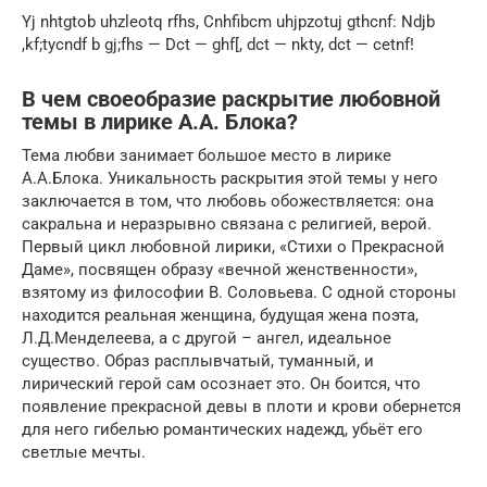
Yj nhtgtob uhzleotq rfhs, Cnhfibcm uhjpzotuj gthcnf: Ndjb
,kf;tycndf b gj;fhs — Dct — ghf[, dct — nkty, dct — cetnf!
В чем своеобразие раскрытие любовной
темы в лирике А.А. Блока?
Тема любви занимает большое место в лирике
А.А.Блока. Уникальность раскрытия этой темы у него
заключается в том, что любовь обожествляется: она
сакральна и неразрывно связана с религией, верой.
Первый цикл любовной лирики, «Стихи о Прекрасной
Даме», посвящен образу «вечной женственности»,
взятому из философии В. Соловьева. С одной стороны
находится реальная женщина, будущая жена поэта,
Л.Д.Менделеева, а с другой – ангел, идеальное
существо. Образ расплывчатый, туманный, и
лирический герой сам осознает это. Он боится, что
появление прекрасной девы в плоти и крови обернется
для него гибелью романтических надежд, убьёт его
светлые мечты.