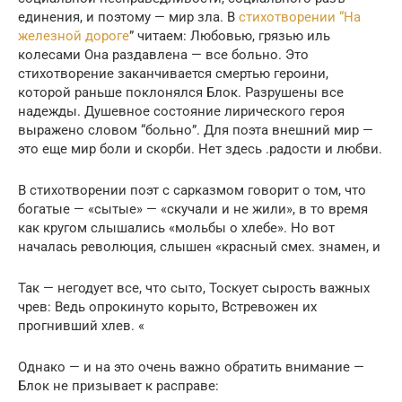
единения, и поэтому — мир зла. В
стихотворении “На
железной дороге
” читаем: Любовью, грязью иль
колесами Она раздавлена — все больно. Это
стихотворение заканчивается смертью героини,
которой раньше поклонялся Блок. Разрушены все
надежды. Душевное состояние лирического героя
выражено словом “больно”. Для поэта внешний мир —
это еще мир боли и скорби. Нет здесь .радости и любви.
В стихотворении поэт с сарказмом говорит о том, что
богатые — «сытые» — «скучали и не жили», в то время
как кругом слышались «мольбы о хлебе». Но вот
началась революция, слышен «красный смех. знамен, и
Так — негодует все, что сыто, Тоскует сырость важных
чрев: Ведь опрокинуто корыто, Встревожен их
прогнивший хлев. «
Однако — и на это очень важно обратить внимание —
Блок не призывает к расправе: