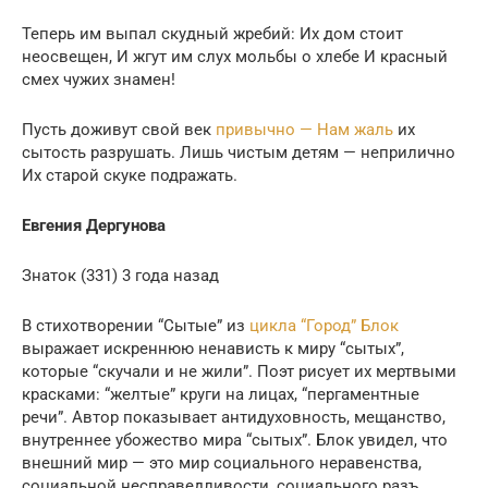
Теперь им выпал скудный жребий: Их дом стоит
неосвещен, И жгут им слух мольбы о хлебе И красный
смех чужих знамен!
Пусть доживут свой век
привычно — Нам жаль
их
сытость разрушать. Лишь чистым детям — неприлично
Их старой скуке подражать.
Евгения Дергунова
Знаток (331) 3 года назад
В стихотворении “Сытые” из
цикла “Город” Блок
выражает искреннюю ненависть к миру “сытых”,
которые “скучали и не жили”. Поэт рисует их мертвыми
красками: “желтые” круги на лицах, “пергаментные
речи”. Автор показывает антидуховность, мещанство,
внутреннее убожество мира “сытых”. Блок увидел, что
внешний мир — это мир социального неравенства,
социальной несправедливости, социального разъ