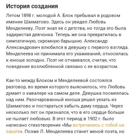
История создания
Летом 1898 г. молодой А. Блок пребывал в родовом
имении Шахматово. Здесь он увидел Любовь
Менделееву. Поэт знал ее с детства, но тогда это была
задиристая девчонка. Теперь же она превратилась в
симпатичную, скромную барышню. Александр
Александрович влюбился в девушку с первого взгляда.
Менделеева не принимала его ухаживаний, относилась
к юноше холодно. Поэт не отчаивался, считая, что
поведение возлюбленной связано с ее возрастом.
Как-то между Блоком и Менделеевой состоялся
разговор, во время которого выяснилось, что Любовь
думает о кавалере на самом деле. Девушка посмеялась
над ним. Разочарованный юноша решил уехать из
Шахматово и постараться забыть даму сердца. Через
несколько лет он признался, что в его сердце больше
не пылает любовью. В этот период в 1902 г. было
написано стихотворение «Мы
встречались с тобой на
закате
». Позже Л. Менделеева станет женой поэта, но