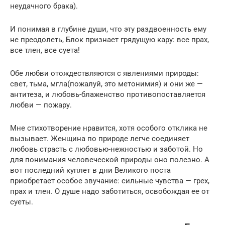
неудачного брака).
И понимая в глубине души, что эту раздвоенность ему
не преодолеть, Блок признает грядущую кару: все прах,
все тлен, все суета!
Обе любви отождествляются с явлениями природы:
свет, тьма, мгла(пожалуй, это метонимия) и они же —
антитеза, и любовь-блаженство противопоставляется
любви — пожару.
Мне стихотворение нравится, хотя особого отклика не
вызывает. Женщина по природе легче соединяет
любовь страсть с любовью-нежностью и заботой. Но
для понимания человеческой природы оно полезно. А
вот последний куплет в дни Великого поста
приобретает особое звучание: сильные чувства — грех,
прах и тлен. О душе надо заботиться, освобождая ее от
суеты.