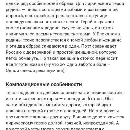
целый ряд особенностей образа. Для лирического героя
родина — нищая, со старыми избами и разъезженной
дорогой, в которой застревают колеса, на улице
повсюду слышны ветровые песни. Герой выражает
свое отношение к родине: ему ее не жаль, он готов
принимать со всеми несовершенствами. У Блока тема
родины тесно переплетается с темой любви к женщине
и эти два образа сливаются в один. Поэт сравнивает
Россию с доверчивой и простой женщиной, которую
легко обмануть. Но такая женщина стойко переносит
все тяготы жизни (Ну что ж? Одно заботой боле –
Одной слезой река шумней).
Композиционные особенности
Текст поделен на две смысловые части: первая состоит
из пяти катренов, вторая — последние 6 строк. Обе
части объединены мотивом дороги, который ярко
показан в первой строфе и последней. Но эти образы
противопоставлены друг другу. В начале дорога кажется
лирическому герою долгой, грязной, непроходимой. А
во второй части мотив дороги переплетается с