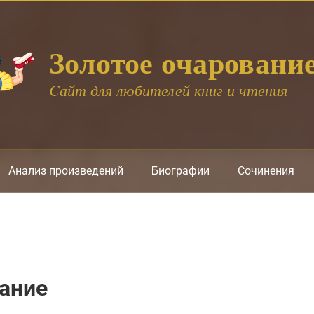
Золотое очаровани
Cайт для любителей книг и чтения
Анализ произведений
Биографии
Сочинения
ание