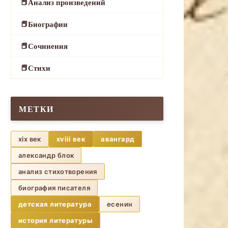
Анализ произведений
Биографии
Сочинения
Стихи
МЕТКИ
xix век
xviii век
авангард
александр блок
анализ стихотворения
биография писателя
детская литература
есенин
история литературы