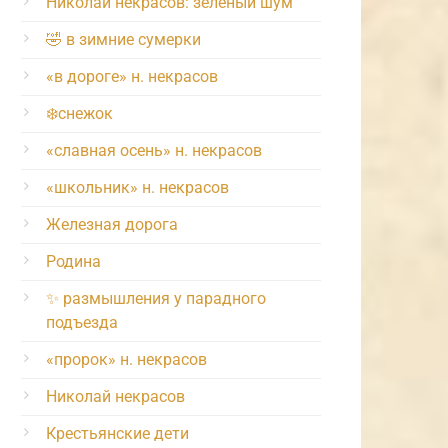
Николай некрасов: зелёный шум
🤣 в зимние сумерки
«в дороге» н. некрасов
❄️снежок
«славная осень» н. некрасов
«школьник» н. некрасов
Железная дорога
Родина
✨ размышления у парадного
подъезда
«пророк» н. некрасов
Николай некрасов
Крестьянские дети