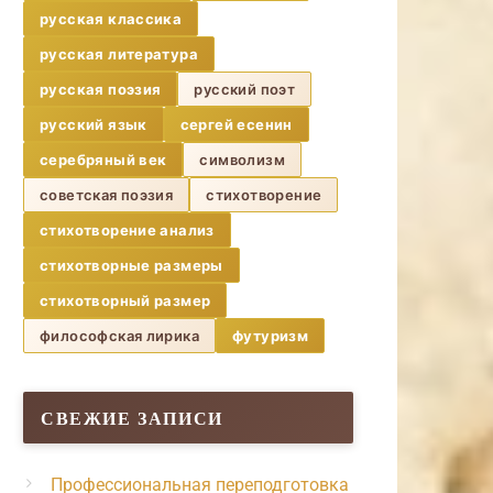
русская классика
русская литература
русская поэзия
русский поэт
русский язык
сергей есенин
серебряный век
символизм
советская поэзия
стихотворение
стихотворение анализ
стихотворные размеры
стихотворный размер
философская лирика
футуризм
СВЕЖИЕ ЗАПИСИ
Профессиональная переподготовка