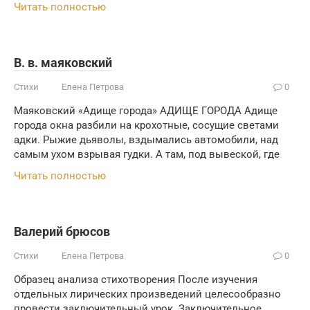
Читать полностью
В. в. маяковский
Стихи
Елена Петрова
0
Маяковский «Адище города» АДИЩЕ ГОРОДА Адище
города окна разбили на крохотные, сосущие светами
адки. Рыжие дьяволы, вздымались автомобили, над
самым ухом взрывая гудки. А там, под вывеской, где
Читать полностью
Валерий брюсов
Стихи
Елена Петрова
0
Образец анализа стихотворения После изучения
отдельных лирических произведений целесообразно
провести заключительный урок. Заключительное