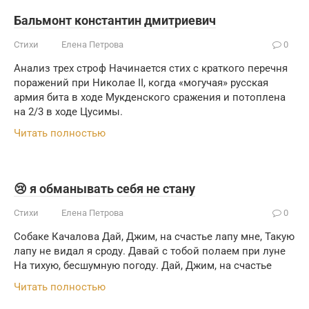
Бальмонт константин дмитриевич
Стихи
Елена Петрова
0
Анализ трех строф Начинается стих с краткого перечня
поражений при Николае II, когда «могучая» русская
армия бита в ходе Мукденского сражения и потоплена
на 2/3 в ходе Цусимы.
Читать полностью
😢 я обманывать себя не стану
Стихи
Елена Петрова
0
Собаке Качалова Дай, Джим, на счастье лапу мне, Такую
лапу не видал я сроду. Давай с тобой полаем при луне
На тихую, бесшумную погоду. Дай, Джим, на счастье
Читать полностью