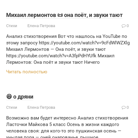
Михаил лермонтов 📜 она поёт, и звуки тают
Стихи
Елена Петрова
0
Анализ стихотворения Вот что нашлось на YouTube по
этому запросу https://youtube.com/watch?v=9cFdWlWZXlg
Михаил Лермонтов — Она поёт, и звуки тают
https://youtube.com/watch?v=A3fpPdHYUfk Михаил
Лермонтов: Она поёт и звуки тают Ничего
Читать полностью
😆 о дряни
Стихи
Елена Петрова
0
Возможно вам будет интересно Анализ стихотворения
Ласточки Майкова 5 класс Осень в жизни каждого
человека своя: для кого-то это пушкинская осень —
унылая пора — очей очарованье, пышное