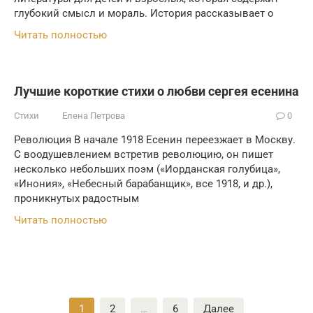
глубокий смысл и мораль. История рассказывает о
Читать полностью
Лучшие короткие стихи о любви сергея есенина
Стихи
Елена Петрова
0
Революция В начале 1918 Есенин переезжает в Москву.
С воодушевлением встретив революцию, он пишет
несколько небольших поэм («Иорданская голубица»,
«Инония», «Небесный барабанщик», все 1918, и др.),
проникнутых радостным
Читать полностью
Пагинация
1
2
…
6
Далее