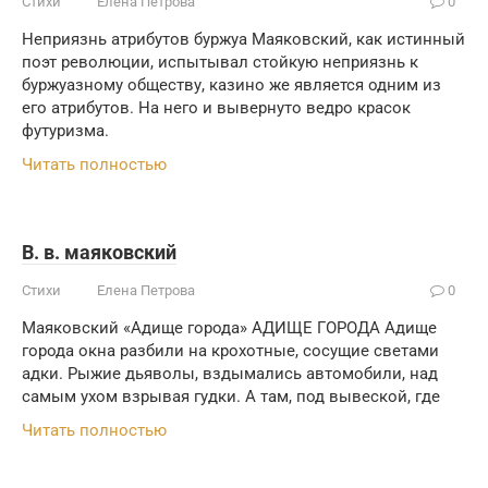
Стихи
Елена Петрова
0
Неприязнь атрибутов буржуа Маяковский, как истинный
поэт революции, испытывал стойкую неприязнь к
буржуазному обществу, казино же является одним из
его атрибутов. На него и вывернуто ведро красок
футуризма.
Читать полностью
В. в. маяковский
Стихи
Елена Петрова
0
Маяковский «Адище города» АДИЩЕ ГОРОДА Адище
города окна разбили на крохотные, сосущие светами
адки. Рыжие дьяволы, вздымались автомобили, над
самым ухом взрывая гудки. А там, под вывеской, где
Читать полностью