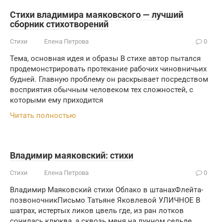
Стихи владимира маяковского — лучший
сборник стихотворений
Стихи
Елена Петрова
0
Тема, основная идея и образы В стихе автор пытался
продемонстрировать протекание рабочих чиновничьих
будней. Главную проблему он раскрывает посредством
восприятия обычным человеком тех сложностей, с
которыми ему приходится
Читать полностью
Владимир маяковский: стихи
Стихи
Елена Петрова
0
Владимир Маяковский стихи Облако в штанахФлейта-
позвоночникПисьмо Татьяне Яковлевой УЛИЧНОЕ В
шатрах, истертых ликов цвель где, из ран лотков
сочилась клюква, а сквозь меня на лунном сельде