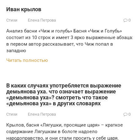
Иван крылов
Стихи
Елена Петрова
0
Анализ басни «Чиж и голубь» Басня «Чиж и Голубь»
состоит из 10 строк и имеет 3 ярко выраженные абзаца:
в первом автор рассказывает, что Чиж попал в
западню
Читать полностью
В каких случаях употребляется выражение
демьянова уха. что означает выражение
«демьянова уха»? смотреть что такое
«демьянова уха» в других словарях
Стихи
Елена Петрова
0
Крылов, басня «Лягушки, просящие царя» – краткое
содержание Лягушкам в болоте надоело
народоправство, и они стали просить у себе царя.