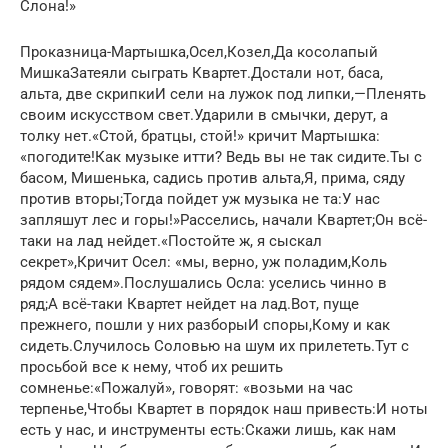
Слона!»
Проказница-Мартышка,Осел,Козел,Да косолапый
МишкаЗатеяли сыграть Квартет.Достали нот, баса,
альта, две скрипкиИ сели на лужок под липки,—Пленять
своим искусством свет.Ударили в смычки, дерут, а
толку нет.«Стой, братцы, стой!» кричит Мартышка:
«погодите!Как музыке итти? Ведь вы не так сидите.Ты с
басом, Мишенька, садись против альта,Я, прима, сяду
против вторы;Тогда пойдет уж музыка не та:У нас
запляшут лес и горы!»Расселись, начали Квартет;Он всё-
таки на лад нейдет.«Постойте ж, я сыскал
секрет»,Кричит Осел: «мы, верно, уж поладим,Коль
рядом сядем».Послушались Осла: уселись чинно в
ряд;А всё-таки Квартет нейдет на лад.Вот, пуще
прежнего, пошли у них разборыИ споры,Кому и как
сидеть.Случилось Соловью на шум их прилететь.Тут с
просьбой все к нему, чтоб их решить
сомненье:«Пожалуй», говорят: «возьми на час
терпенье,Чтобы Квартет в порядок наш привесть:И ноты
есть у нас, и инструменты есть:Скажи лишь, как нам