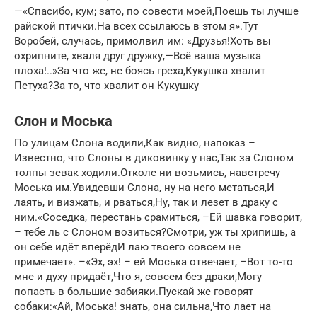
—«Спасибо, кум; зато, по совести моей,Поешь ты лучше
райской птички.На всех ссылаюсь в этом я».Тут
Воробей, случась, примолвил им: «Друзья!Хоть вы
охрипните, хваля друг дружку,—Всё ваша музыка
плоха!..»За что же, не боясь греха,Кукушка хвалит
Петуха?За то, что хвалит он Кукушку
Слон и Моська
По улицам Слона водили,Как видно, напоказ –
Известно, что Слоны в диковинку у нас,Так за Слоном
толпы зевак ходили.Отколе ни возьмись, навстречу
Моська им.Увидевши Слона, ну на него метаться,И
лаять, и визжать, и рваться,Ну, так и лезет в драку с
ним.«Соседка, перестань срамиться, –Ей шавка говорит,
– тебе ль с Слоном возиться?Смотри, уж ты хрипишь, а
он себе идёт вперёдИ лаю твоего совсем не
примечает». –«Эх, эх! – ей Моська отвечает, –Вот то-то
мне и духу придаёт,Что я, совсем без драки,Могу
попасть в большие забияки.Пускай же говорят
собаки:«Ай, Моська! знать, она сильна,Что лает на