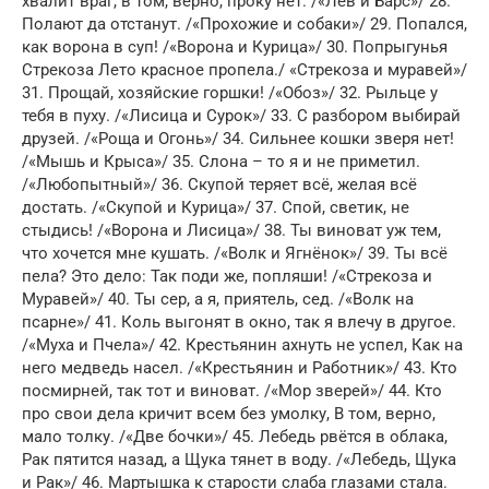
хвалит враг, в том, верно, проку нет. /«Лев и Барс»/ 28.
Полают да отстанут. /«Прохожие и собаки»/ 29. Попался,
как ворона в суп! /«Ворона и Курица»/ 30. Попрыгунья
Стрекоза Лето красное пропела./ «Стрекоза и муравей»/
31. Прощай, хозяйские горшки! /«Обоз»/ 32. Рыльце у
тебя в пуху. /«Лисица и Сурок»/ 33. С разбором выбирай
друзей. /«Роща и Огонь»/ 34. Сильнее кошки зверя нет!
/«Мышь и Крыса»/ 35. Слона – то я и не приметил.
/«Любопытный»/ 36. Скупой теряет всё, желая всё
достать. /«Скупой и Курица»/ 37. Спой, светик, не
стыдись! /«Ворона и Лисица»/ 38. Ты виноват уж тем,
что хочется мне кушать. /«Волк и Ягнёнок»/ 39. Ты всё
пела? Это дело: Так поди же, попляши! /«Стрекоза и
Муравей»/ 40. Ты сер, а я, приятель, сед. /«Волк на
псарне»/ 41. Коль выгонят в окно, так я влечу в другое.
/«Муха и Пчела»/ 42. Крестьянин ахнуть не успел, Как на
него медведь насел. /«Крестьянин и Работник»/ 43. Кто
посмирней, так тот и виноват. /«Мор зверей»/ 44. Кто
про свои дела кричит всем без умолку, В том, верно,
мало толку. /«Две бочки»/ 45. Лебедь рвётся в облака,
Рак пятится назад, а Щука тянет в воду. /«Лебедь, Щука
и Рак»/ 46. Мартышка к старости слаба глазами стала.