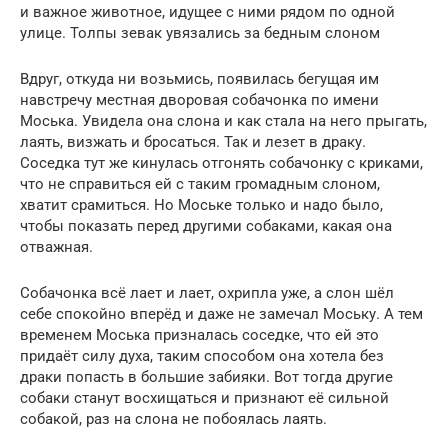
и важное животное, идущее с ними рядом по одной
улице. Толпы зевак увязались за бедным слоном
Вдруг, откуда ни возьмись, появилась бегущая им
навстречу местная дворовая собачонка по имени
Моська. Увидела она слона и как стала на него прыгать,
лаять, визжать и бросаться. Так и лезет в драку.
Соседка тут же кинулась отгонять собачонку с криками,
что не справиться ей с таким громадным слоном,
хватит срамиться. Но Моське только и надо было,
чтобы показать перед другими собаками, какая она
отважная.
Собачонка всё лает и лает, охрипла уже, а слон шёл
себе спокойно вперёд и даже не замечал Моську. А тем
временем Моська призналась соседке, что ей это
придаёт силу духа, таким способом она хотела без
драки попасть в большие забияки. Вот тогда другие
собаки станут восхищаться и признают её сильной
собакой, раз на слона не побоялась лаять.