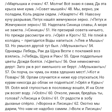
/«Мартышка и очки»/ 47. Молчи! Всё знаю я сама; Да эта
крыса мне кума. /«Совет мышей»/ 48. Мы, верно, уж
поладим, Коль рядом сядем. /«Квартет»/ 49. Навозну
кучу разрывая, Петух нашёл жемчужное зерно. /«Петух и
Жемчужное зерно»/ 50. Наделала Синица славы, А моря
не зажгла. /«Синица»/ 51. Не презирай совета ничьего,
Но прежде рассмотри его. /«Орёл и Крот»/ 52. Не плюй в
колодец – пригодится Воды напиться. /«Лев и Мышь»/
53. Но умысел другой тут был. /«Музыканты»/ 54.
Однажды Лебедь, Рак да Щука Везти с поклажей воз
взялись. /«Лебедь, Щука и Рак»/ 55. Одни поддельные
цветы Дождя боятся. /«Цветы»/ 56. Они немножечко
дерут: Зато уж в рот хмельного не берут. /«Музыканты»/
57. Он порча, он чума, он язва здешних мест! /«Кот и
Повар»/ 58. Орлам случается и ниже кур спускаться; Но
курам никогда до облак не подняться! /«Орёл и Куры»/
59. Осёл мой глупостью в пословицу вошёл, И на Осле
уж возят воду. /«Осёл»/ 60. Отколе, умная, бредёшь ты,
голова? /«Лисица и Осёл»/ 61. От радости в зобу
дыханье спёрло. /«Ворона и Лисица»/ 62. Охотно мы
дарим, Что нам не надобно самим. /«Волк и Лисица»/