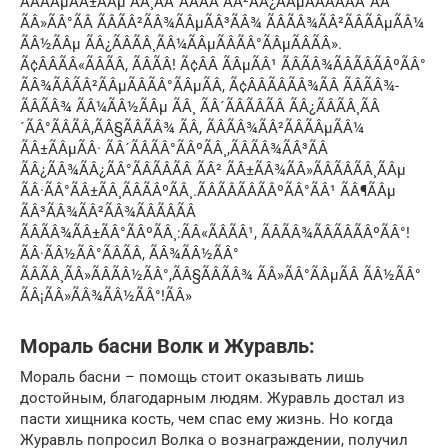
ÃÂÃÂµÃÂ±ÃÂµ ÃÂ¸ÃÂ´ÃÂÃÂ ÃÂ²ÃÂ¿ÃÂµÃÂÃÂÃÂ´ÃÂ
ÃÂ»ÃÂ°ÃÂ ÃÂÃÂ²ÃÂ¾ÃÂµÃÂ³ÃÂ¾ ÃÂÃÂ¾ÃÂ²ÃÂÃÂµÃÂ¼
ÃÂ½ÃÂµ ÃÂ¿ÃÂÃÂ¸ÃÂ¼ÃÂµÃÂÃÂ°ÃÂµÃÂÃÂ».
Ã¢ÂÂÃÂ«ÃÂ­ÃÂ, ÃÂÃÂ! Ã¢ÂÂ ÃÂµÃÂ¹ ÃÂÃÂ¾ÃÂÃÂÃÂºÃÂ°
ÃÂ¾ÃÂÃÂ²ÃÂµÃÂÃÂ°ÃÂµÃÂ, Ã¢ÂÂÃÂÃÂ¾ÃÂ ÃÂÃÂ¾-
ÃÂÃÂ¾ ÃÂ¼ÃÂ½ÃÂµ ÃÂ¸ ÃÂ´ÃÂÃÂÃÂ ÃÂ¿ÃÂÃÂ¸ÃÂ
´ÃÂ°ÃÂÃÂ,ÃÂ§ÃÂÃÂ¾ ÃÂ, ÃÂÃÂ¾ÃÂ²ÃÂÃÂµÃÂ¼
ÃÂ±ÃÂµÃÂ· ÃÂ´ÃÂÃÂ°ÃÂºÃÂ¸,ÃÂÃÂ¾ÃÂ³ÃÂ
ÃÂ¿ÃÂ¾ÃÂ¿ÃÂ°ÃÂÃÂÃÂ ÃÂ² ÃÂ±ÃÂ¾ÃÂ»ÃÂÃÂÃÂ¸ÃÂµ
ÃÂ·ÃÂ°ÃÂ±ÃÂ¸ÃÂÃÂºÃÂ¸.ÃÂÃÂÃÂÃÂºÃÂ°ÃÂ¹ ÃÂ¶ÃÂµ
ÃÂ³ÃÂ¾ÃÂ²ÃÂ¾ÃÂÃÂÃÂ
ÃÂÃÂ¾ÃÂ±ÃÂ°ÃÂºÃÂ¸:ÃÂ«ÃÂÃÂ¹, ÃÂÃÂ¾ÃÂÃÂÃÂºÃÂ°!
ÃÂ·ÃÂ½ÃÂ°ÃÂÃÂ, ÃÂ¾ÃÂ½ÃÂ°
ÃÂÃÂ¸ÃÂ»ÃÂÃÂ½ÃÂ°,ÃÂ§ÃÂÃÂ¾ ÃÂ»ÃÂ°ÃÂµÃÂ ÃÂ½ÃÂ°
ÃÂ¡ÃÂ»ÃÂ¾ÃÂ½ÃÂ°!ÃÂ»
Мораль басни Волк и Журавль:
Мораль басни – помощь стоит оказывать лишь
достойным, благодарным людям. Журавль достал из
пасти хищника кость, чем спас ему жизнь. Но когда
Журавль попросил Волка о вознаграждении, получил