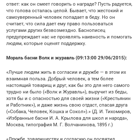
ответ: как он смеет говорить о награде? Пусть радуется,
что голова осталась целой. Бывает, что жестокий и
самоуверенный человек попадает в беду. Но он
считает, что сила дает ему право пользоваться
услугами других безвозмездно. Баснописец
предупреждает нас не проявлять наивность и помогать
людям, которые оценят поддержку.
Мораль басни Волк и журавль (09:13:00 29/06/2015):
«Лучше людям жить в согласии и дружбе — в этом их
взаимная польза. Добрый человек, а тем более
настоящий товарищ и друг, как бы это для него самого
трудно ни было («Волк и Журавль»), выручит из беды,
хотя бы и с опасностью для своей жизни («Крестьянин
и Работник»), и даже жизнь свою отдаст, спасая друга
(«Собака, Человек, Кошка и Сокол»).» (Д. И. Тихомиров,
«Избранные басни И. А. Крылова для школ и народа»,
Москва, типография М. Г. Волчанинова, 1895 г.)
«Дружбе, товариществу и согласию он посвятил