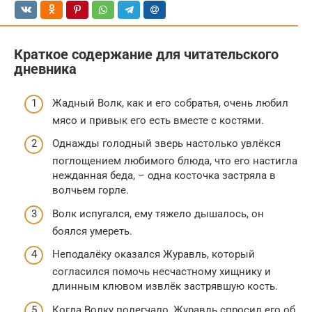
Краткое содержание для читательского
дневника
Жадный Волк, как и его собратья, очень любил
мясо и привык его есть вместе с костями.
Однажды голодный зверь настолько увлёкся
поглощением любимого блюда, что его настигла
нежданная беда, – одна косточка застряла в
волчьем горле.
Волк испугался, ему тяжело дышалось, он
боялся умереть.
Неподалёку оказался Журавль, который
согласился помочь несчастному хищнику и
длинным клювом извлёк застрявшую кость.
Когда Волку полегчало, Журавль спросил его об