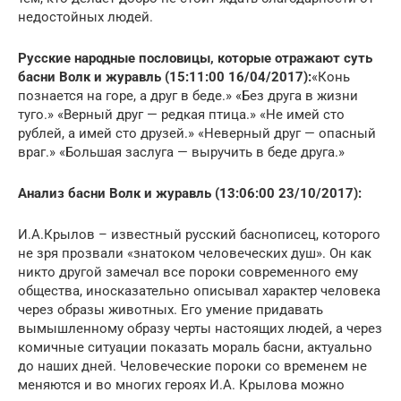
недостойных людей.
Русские народные пословицы, которые отражают суть
басни Волк и журавль (15:11:00 16/04/2017):
«Конь
познается на горе, а друг в беде.» «Без друга в жизни
туго.» «Верный друг — редкая птица.» «Не имей сто
рублей, а имей сто друзей.» «Неверный друг — опасный
враг.» «Большая заслуга — выручить в беде друга.»
Анализ басни Волк и журавль (13:06:00 23/10/2017):
И.А.Крылов – известный русский баснописец, которого
не зря прозвали «знатоком человеческих душ». Он как
никто другой замечал все пороки современного ему
общества, иносказательно описывал характер человека
через образы животных. Его умение придавать
вымышленному образу черты настоящих людей, а через
комичные ситуации показать мораль басни, актуально
до наших дней. Человеческие пороки со временем не
меняются и во многих героях И.А. Крылова можно