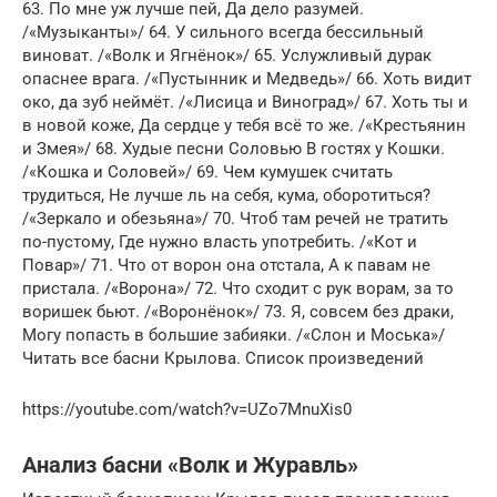
63. По мне уж лучше пей, Да дело разумей.
/«Музыканты»/ 64. У сильного всегда бессильный
виноват. /«Волк и Ягнёнок»/ 65. Услужливый дурак
опаснее врага. /«Пустынник и Медведь»/ 66. Хоть видит
око, да зуб неймёт. /«Лисица и Виноград»/ 67. Хоть ты и
в новой коже, Да сердце у тебя всё то же. /«Крестьянин
и Змея»/ 68. Худые песни Соловью В гостях у Кошки.
/«Кошка и Соловей»/ 69. Чем кумушек считать
трудиться, Не лучше ль на себя, кума, оборотиться?
/«Зеркало и обезьяна»/ 70. Чтоб там речей не тратить
по-пустому, Где нужно власть употребить. /«Кот и
Повар»/ 71. Что от ворон она отстала, А к павам не
пристала. /«Ворона»/ 72. Что сходит с рук ворам, за то
воришек бьют. /«Воронёнок»/ 73. Я, совсем без драки,
Могу попасть в большие забияки. /«Слон и Моська»/
Читать все басни Крылова. Список произведений
https://youtube.com/watch?v=UZo7MnuXis0
Анализ басни «Волк и Журавль»