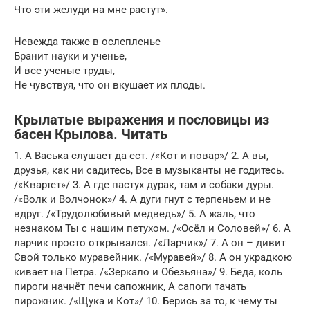
Что эти желуди на мне растут».
Невежда также в ослепленье
Бранит науки и ученье,
И все ученые труды,
Не чувствуя, что он вкушает их плоды.
Крылатые выражения и пословицы из
басен Крылова. Читать
1. А Васька слушает да ест. /«Кот и повар»/ 2. А вы,
друзья, как ни садитесь, Все в музыканты не годитесь.
/«Квартет»/ 3. А где пастух дурак, там и собаки дуры.
/«Волк и Волчонок»/ 4. А дуги гнут с терпеньем и не
вдруг. /«Трудолюбивый медведь»/ 5. А жаль, что
незнаком Ты с нашим петухом. /«Осёл и Соловей»/ 6. А
ларчик просто открывался. /«Ларчик»/ 7. А он – дивит
Свой только муравейник. /«Муравей»/ 8. А он украдкою
кивает на Петра. /«Зеркало и Обезьяна»/ 9. Беда, коль
пироги начнёт печи сапожник, А сапоги тачать
пирожник. /«Щука и Кот»/ 10. Берись за то, к чему ты