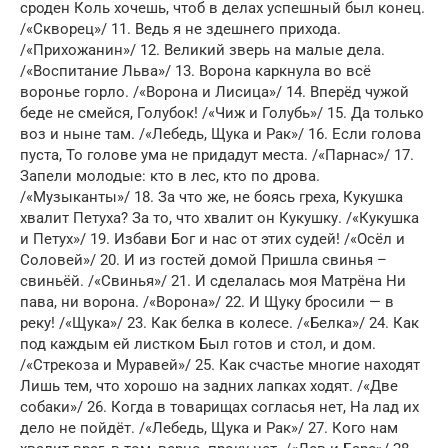
сроден Коль хочешь, чтоб в делах успешный был конец.
/«Скворец»/ 11. Ведь я не здешнего прихода.
/«Прихожанин»/ 12. Великий зверь на малые дела.
/«Воспитание Льва»/ 13. Ворона каркнула во всё
воронье горло. /«Ворона и Лисица»/ 14. Вперёд чужой
беде не смейся, Голубок! /«Чиж и Голубь»/ 15. Да только
воз и ныне там. /«Лебедь, Щука и Рак»/ 16. Если голова
пуста, То голове ума не придадут места. /«Парнас»/ 17.
Запели молодые: кто в лес, кто по дрова.
/«Музыканты»/ 18. За что же, не боясь греха, Кукушка
хвалит Петуха? За то, что хвалит он Кукушку. /«Кукушка
и Петух»/ 19. Избави Бог и нас от этих судей! /«Осёл и
Соловей»/ 20. И из гостей домой Пришла свинья –
свиньёй. /«Свинья»/ 21. И сделалась моя Матрёна Ни
пава, ни ворона. /«Ворона»/ 22. И Щуку бросили — в
реку! /«Щука»/ 23. Как белка в колесе. /«Белка»/ 24. Как
под каждым ей листком Был готов и стол, и дом.
/«Стрекоза и Муравей»/ 25. Как счастье многие находят
Лишь тем, что хорошо на задних лапках ходят. /«Две
собаки»/ 26. Когда в товарищах согласья нет, На лад их
дело не пойдёт. /«Лебедь, Щука и Рак»/ 27. Кого нам