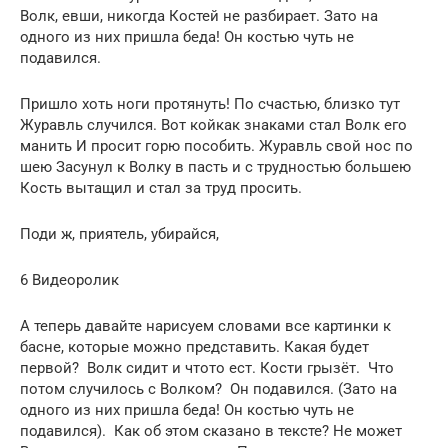
Волк, евши, никогда Костей не разбирает. Зато на
одного из них пришла беда! Он костью чуть не
подавился.
Пришло хоть ноги протянуть! По счастью, близко тут
Журавль случился. Вот кой­как знаками стал Волк его
манить И просит горю пособить. Журавль свой нос по
шею Засунул к Волку в пасть и с трудностью большею
Кость вытащил и стал за труд просить.
Поди ж, приятель, убирайся,
6 Видеоролик
А теперь давайте нарисуем словами все картинки к
басне, которые можно представить. Какая будет
первой? ­ Волк сидит и что­то ест. Кости грызёт. ­ Что
потом случилось с Волком? ­ Он подавился. (Зато на
одного из них пришла беда! Он костью чуть не
подавился). ­ Как об этом сказано в тексте? Не может