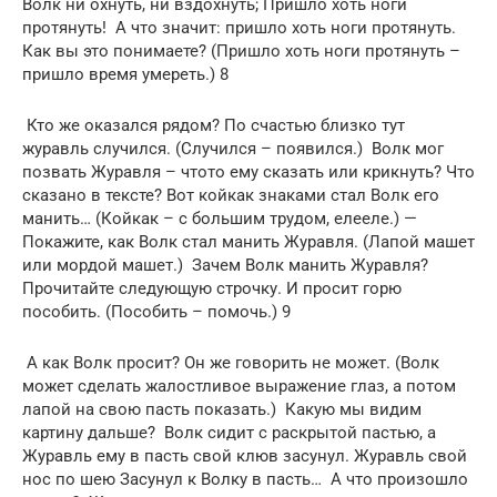
Волк ни охнуть, ни вздохнуть; Пришло хоть ноги
протянуть! ­ А что значит: пришло хоть ноги протянуть.
Как вы это понимаете? (Пришло хоть ноги протянуть –
пришло время умереть.) 8
­ Кто же оказался рядом? По счастью близко тут
журавль случился. (Случился – появился.) ­ Волк мог
позвать Журавля – что­то ему сказать или крикнуть? Что
сказано в тексте? Вот кой­как знаками стал Волк его
манить… (Кой­как – с большим трудом, еле­еле.) —
Покажите, как Волк стал манить Журавля. (Лапой машет
или мордой машет.) ­ Зачем Волк манить Журавля?
Прочитайте следующую строчку. И просит горю
пособить. (Пособить – помочь.) 9
­ А как Волк просит? Он же говорить не может. (Волк
может сделать жалостливое выражение глаз, а потом
лапой на свою пасть показать.) ­ Какую мы видим
картину дальше? ­ Волк сидит с раскрытой пастью, а
Журавль ему в пасть свой клюв засунул. Журавль свой
нос по шею Засунул к Волку в пасть… ­ А что произошло