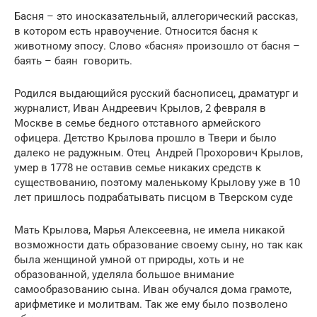
Басня – это иносказательный, аллегорический рассказ,
в котором есть нравоучение. Относится басня к
животному эпосу. Слово «басня» произошло от басня –
баять – баян ­ говорить.
Родился выдающийся русский баснописец, драматург и
журналист, Иван Андреевич Крылов, 2 февраля в
Москве в семье бедного отставного армейского
офицера. Детство Крылова прошло в Твери и было
далеко не радужным. Отец ­ Андрей Прохорович Крылов,
умер в 1778 не оставив семье никаких средств к
существованию, поэтому маленькому Крылову уже в 10
лет пришлось подрабатывать писцом в Тверском суде
Мать Крылова, Марья Алексеевна, не имела никакой
возможности дать образование своему сыну, но так как
была женщиной умной от природы, хоть и не
образованной, уделяла большое внимание
самообразованию сына. Иван обучался дома грамоте,
арифметике и молитвам. Так же ему было позволено