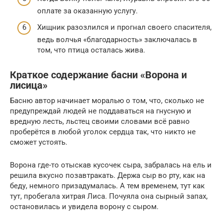
оплате за оказанную услугу.
Хищник разозлился и прогнал своего спасителя,
ведь волчья «благодарность» заключалась в
том, что птица осталась жива.
Краткое содержание басни «Ворона и
лисица»
Басню автор начинает моралью о том, что, сколько не
предупреждай людей не поддаваться на гнусную и
вредную лесть, льстец своими словами всё равно
проберётся в любой уголок сердца так, что никто не
сможет устоять.
Ворона где-то отыскав кусочек сыра, забралась на ель и
решила вкусно позавтракать. Держа сыр во рту, как на
беду, немного призадумалась. А тем временем, тут как
тут, пробегала хитрая Лиса. Почуяла она сырный запах,
остановилась и увидела ворону с сыром.