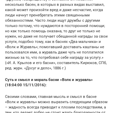
несколько басен, в которых в разных видах выставил,
какой может произойти вред и даже несчастие, когда
люди начнут пренебрегать этими священными
обязанностями. Часто люди ищут дружбы с другими
только потому, что нуждаются в посторонней помощи;
но как только помощь оказана, то друг не только не
нужен, но даже не получает обещанной награды за свои
услуги, подобно тому, как в баснях «Два мальчика» и
«Волк и Журавль»; помогавший доставать каштаны не
пользовался ими, а журавль даже чуть не поплатился
жизнью за то, что потребовал себе награду за услугу.»
(«И. А. Крылов и его басни», составитель Кирюков, СПб,
ред. журн. «Досуг и дело», 1886 г.)
Суть и смысл и мораль басни «Волк и журавль»
(18:04:00 15/11/2016):
Своими словами, главная мысль и смысл в басне
«Волк и журавль» можно выразить следующим образом
– жадность всегда приводит к плохим последствиям, а
тем, кто делает добро не стоит ждать благодарности от