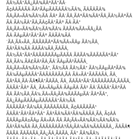
ÃÂ½ÃÂ°ÃÂ¿ÃÂ¾ÃÂºÃÂ°ÃÂ·
Ã¢ÂÂÃÂÃÂ·ÃÂ²ÃÂµÃÂÃÂÃÂ½ÃÂ¾, ÃÂÃÂÃÂ¾
ÃÂ¡ÃÂ»ÃÂ¾ÃÂ½ÃÂ ÃÂ² ÃÂ´ÃÂ¸ÃÂºÃÂ¾ÃÂ²ÃÂ¸ÃÂ½ÃÂºÃÂ
ÃÂ ÃÂ½ÃÂ°ÃÂ,ÃÂ¢ÃÂ°ÃÂº ÃÂ·ÃÂ°
ÃÂ¡ÃÂ»ÃÂ¾ÃÂ½ÃÂ¾ÃÂ¼ ÃÂÃÂ¾ÃÂ»ÃÂ¿ÃÂ
ÃÂ·ÃÂµÃÂ²ÃÂ°ÃÂº ÃÂÃÂ¾ÃÂ
´ÃÂ¸ÃÂ»ÃÂ¸.ÃÂÃÂÃÂºÃÂ¾ÃÂ»ÃÂµ ÃÂ½ÃÂ¸
ÃÂ²ÃÂ¾ÃÂ·ÃÂÃÂ¼ÃÂ¸ÃÂÃÂ,
ÃÂ½ÃÂ°ÃÂ²ÃÂÃÂÃÂÃÂµÃÂÃÂ ÃÂÃÂ¾ÃÂÃÂÃÂºÃÂ°
ÃÂ¸ÃÂ¼.ÃÂ£ÃÂ²ÃÂ¸ÃÂ´ÃÂµÃÂ²ÃÂÃÂ¸
ÃÂ¡ÃÂ»ÃÂ¾ÃÂ½ÃÂ°, ÃÂ½ÃÂ ÃÂ½ÃÂ° ÃÂ½ÃÂµÃÂ³ÃÂ¾
ÃÂ¼ÃÂµÃÂÃÂ°ÃÂÃÂÃÂÃÂ,ÃÂ ÃÂ»ÃÂ°ÃÂÃÂÃÂ, ÃÂ¸
ÃÂ²ÃÂ¸ÃÂ·ÃÂ¶ÃÂ°ÃÂÃÂ, ÃÂ¸ ÃÂÃÂ²ÃÂ°ÃÂÃÂÃÂÃÂ,ÃÂÃÂ,
ÃÂÃÂ°ÃÂº ÃÂ¸ ÃÂ»ÃÂµÃÂ·ÃÂµÃÂ ÃÂ² ÃÂ´ÃÂÃÂ°ÃÂºÃÂ
ÃÂ ÃÂ½ÃÂ¸ÃÂ¼.ÃÂ«ÃÂ¡ÃÂ¾ÃÂÃÂµÃÂ´ÃÂºÃÂ°,
ÃÂ¿ÃÂµÃÂÃÂµÃÂÃÂÃÂ°ÃÂ½ÃÂ
ÃÂÃÂÃÂ°ÃÂ¼ÃÂ¸ÃÂÃÂÃÂÃÂ, Ã¢ÂÂÃÂÃÂ¹
ÃÂÃÂ°ÃÂ²ÃÂºÃÂ° ÃÂ³ÃÂ¾ÃÂ²ÃÂ¾ÃÂÃÂ¸ÃÂ, Ã¢ÂÂ
ÃÂÃÂµÃÂ±ÃÂµ ÃÂ»ÃÂ ÃÂ ÃÂ¡ÃÂ»ÃÂ¾ÃÂ½ÃÂ¾ÃÂ¼
ÃÂ²ÃÂ¾ÃÂ·ÃÂ¸ÃÂÃÂÃÂÃÂ?ÃÂ¡ÃÂ¼ÃÂ¾ÃÂÃÂÃÂ¸, ÃÂÃÂ¶
ÃÂÃÂ ÃÂÃÂÃÂ¸ÃÂ¿ÃÂ¸ÃÂÃÂ, ÃÂ° ÃÂ¾ÃÂ½