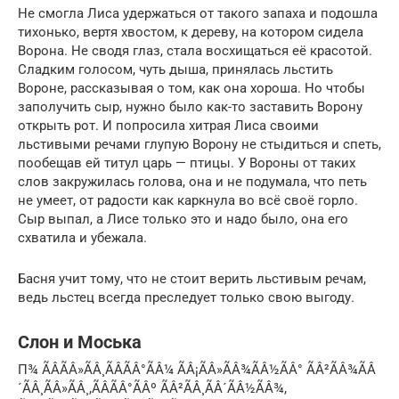
Не смогла Лиса удержаться от такого запаха и подошла
тихонько, вертя хвостом, к дереву, на котором сидела
Ворона. Не сводя глаз, стала восхищаться её красотой.
Сладким голосом, чуть дыша, принялась льстить
Вороне, рассказывая о том, как она хороша. Но чтобы
заполучить сыр, нужно было как-то заставить Ворону
открыть рот. И попросила хитрая Лиса своими
льстивыми речами глупую Ворону не стыдиться и спеть,
пообещав ей титул царь — птицы. У Вороны от таких
слов закружилась голова, она и не подумала, что петь
не умеет, от радости как каркнула во всё своё горло.
Сыр выпал, а Лисе только это и надо было, она его
схватила и убежала.
Басня учит тому, что не стоит верить льстивым речам,
ведь льстец всегда преследует только свою выгоду.
Слон и Моська
П¾ ÃÂÃÂ»ÃÂ¸ÃÂÃÂ°ÃÂ¼ ÃÂ¡ÃÂ»ÃÂ¾ÃÂ½ÃÂ° ÃÂ²ÃÂ¾ÃÂ
´ÃÂ¸ÃÂ»ÃÂ¸,ÃÂÃÂ°ÃÂº ÃÂ²ÃÂ¸ÃÂ´ÃÂ½ÃÂ¾,