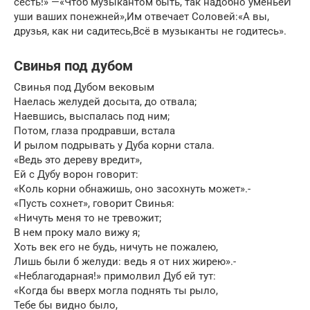
сесть!» —«Чтоб музыкантом быть, так надобно уменьеИ
уши ваших понежней»,Им отвечает Соловей:«А вы,
друзья, как ни садитесь,Всё в музыканты не годитесь».
Свинья под дубом
Свинья под Дубом вековым
Наелась желудей досыта, до отвала;
Наевшись, выспалась под ним;
Потом, глаза продравши, встала
И рылом подрывать у Дуба корни стала.
«Ведь это дереву вредит»,
Ей с Дубу ворон говорит:
«Коль корни обнажишь, оно засохнуть может».-
«Пусть сохнет», говорит Свинья:
«Ничуть меня то не тревожит;
В нем проку мало вижу я;
Хоть век его не будь, ничуть не пожалею,
Лишь были б желуди: ведь я от них жирею».-
«Неблагодарная!» примолвил Дуб ей тут:
«Когда бы вверх могла поднять ты рыло,
Тебе бы видно было,