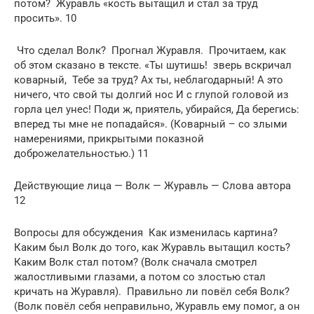
потом? ­ Журавль «кость вытащил и стал за труд
просить». 10
­ Что сделал Волк? ­ Прогнал Журавля. ­ Прочитаем, как
об этом сказано в тексте. «Ты шутишь! ­ зверь вскричал
коварный, ­ Тебе за труд? Ах ты, неблагодарный! А это
ничего, что свой ты долгий нос И с глупой головой из
горла цел унес! Поди ж, приятель, убирайся, Да берегись:
вперед ты мне не попадайся». (Коварный – со злыми
намерениями, прикрытыми показной
доброжелательностью.) 11
Действующие лица — Волк — Журавль — Слова автора
12
Вопросы для обсуждения ­ Как изменилась картина?
Каким был Волк до того, как Журавль вытащил кость?
Каким Волк стал потом? (Волк сначала смотрел
жалостливыми глазами, а потом со злостью стал
кричать на Журавля). ­ Правильно ли повёл себя Волк?
(Волк повёл себя неправильно, Журавль ему помог, а он