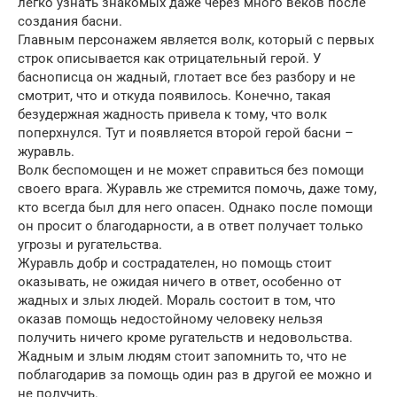
легко узнать знакомых даже через много веков после
создания басни.
Главным персонажем является волк, который с первых
строк описывается как отрицательный герой. У
баснописца он жадный, глотает все без разбору и не
смотрит, что и откуда появилось. Конечно, такая
безудержная жадность привела к тому, что волк
поперхнулся. Тут и появляется второй герой басни –
журавль.
Волк беспомощен и не может справиться без помощи
своего врага. Журавль же стремится помочь, даже тому,
кто всегда был для него опасен. Однако после помощи
он просит о благодарности, а в ответ получает только
угрозы и ругательства.
Журавль добр и сострадателен, но помощь стоит
оказывать, не ожидая ничего в ответ, особенно от
жадных и злых людей. Мораль состоит в том, что
оказав помощь недостойному человеку нельзя
получить ничего кроме ругательств и недовольства.
Жадным и злым людям стоит запомнить то, что не
поблагодарив за помощь один раз в другой ее можно и
не получить.