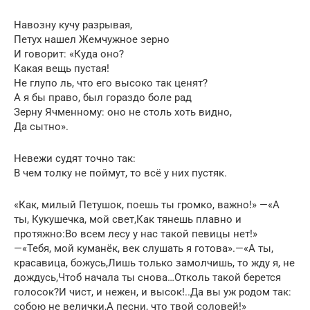
Навозну кучу разрывая,
Петух нашел Жемчужное зерно
И говорит: «Куда оно?
Какая вещь пустая!
Не глупо ль, что его высоко так ценят?
А я бы право, был гораздо боле рад
Зерну Ячменному: оно не столь хоть видно,
Да сытно».
Невежи судят точно так:
В чем толку не поймут, то всё у них пустяк.
«Как, милый Петушок, поешь ты громко, важно!» —«А
ты, Кукушечка, мой свет,Как тянешь плавно и
протяжно:Во всем лесу у нас такой певицы нет!»
—«Тебя, мой куманёк, век слушать я готова».—«А ты,
красавица, божусь,Лишь только замолчишь, то жду я, не
дождусь,Чтоб начала ты снова…Отколь такой берется
голосок?И чист, и нежен, и высок!..Да вы уж родом так:
собою не велички,А песни, что твой соловей!»