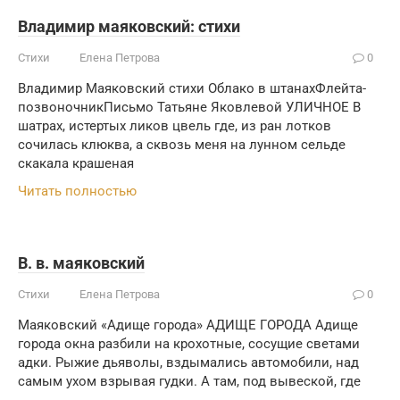
Владимир маяковский: стихи
Стихи
Елена Петрова
0
Владимир Маяковский стихи Облако в штанахФлейта-
позвоночникПисьмо Татьяне Яковлевой УЛИЧНОЕ В
шатрах, истертых ликов цвель где, из ран лотков
сочилась клюква, а сквозь меня на лунном сельде
скакала крашеная
Читать полностью
В. в. маяковский
Стихи
Елена Петрова
0
Маяковский «Адище города» АДИЩЕ ГОРОДА Адище
города окна разбили на крохотные, сосущие светами
адки. Рыжие дьяволы, вздымались автомобили, над
самым ухом взрывая гудки. А там, под вывеской, где