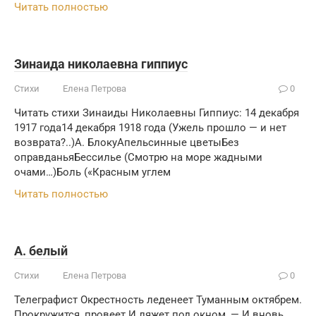
Читать полностью
Зинаида николаевна гиппиус
Стихи
Елена Петрова
0
Читать стихи Зинаиды Николаевны Гиппиус: 14 декабря
1917 года14 декабря 1918 года (Ужель прошло — и нет
возврата?..)А. БлокуАпельсинные цветыБез
оправданьяБессилье (Смотрю на море жадными
очами…)Боль («Красным углем
Читать полностью
А. белый
Стихи
Елена Петрова
0
Телеграфист Окрестность леденеет Туманным октябрем.
Прокружится, провеет И ляжет под окном, — И вновь