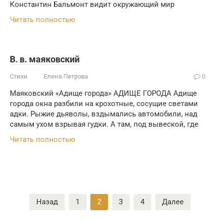
Константин Бальмонт видит окружающий мир
Читать полностью
В. в. маяковский
Стихи
Елена Петрова
0
Маяковский «Адище города» АДИЩЕ ГОРОДА Адище
города окна разбили на крохотные, сосущие светами
адки. Рыжие дьяволы, вздымались автомобили, над
самым ухом взрывая гудки. А там, под вывеской, где
Читать полностью
Пагинация
Назад
1
2
3
4
Далее
записей