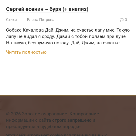
Сергей есенин ~ буря (+ анализ)
Стихи
Елена Петрова
0
Собаке Качалова Дай, Джим, на счастье лапу мне, Такую
лапу не видал я сроду. Давай с тобой полаем при луне
На тихую, бесшумную погоду. Дай, Джим, на счастье
Читать полностью
© 2026 Золотое очарование. Копирование
информации с сайта
строго запрещено
и
преследуется в судебном порядке
Этот сайт использует
cookie
для хранения данных.