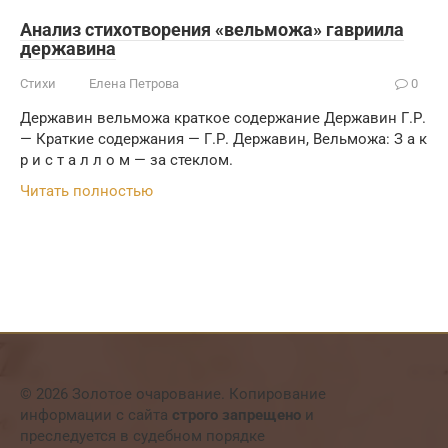
Анализ стихотворения «вельможа» гавриила
державина
Стихи
Елена Петрова
0
Державин вельможа краткое содержание Державин Г.Р.
— Краткие содержания — Г.Р. Державин, Вельможа: З а к
р и с т а л л о м — за стеклом.
Читать полностью
© 2026 Золотое очарование. Копирование
информации с сайта
строго запрещено
и
преследуется в судебном порядке