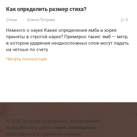
Как определить размер стиха?
Стихи
Елена Петрова
0
Немного о науке Какие определения ямба и хорея
приняты в стро­гой науке? Примерно такие: ямб — метр,
в кото­ром ударения неодносложных слов могут падать
на четные по счету
Читать полностью
© 2026 Золотое очарование. Копирование
информации с сайта
строго запрещено
и
преследуется в судебном порядке