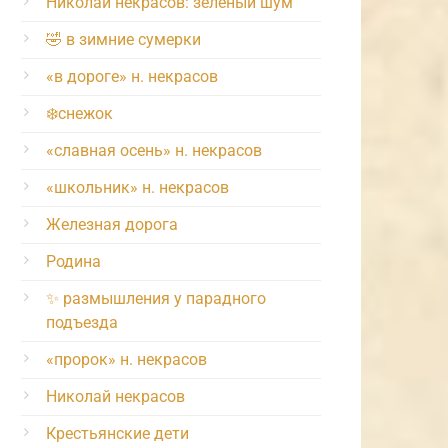
Николай некрасов: зелёный шум
🤣 в зимние сумерки
«в дороге» н. некрасов
❄️снежок
«славная осень» н. некрасов
«школьник» н. некрасов
Железная дорога
Родина
✨ размышления у парадного
подъезда
«пророк» н. некрасов
Николай некрасов
Крестьянские дети