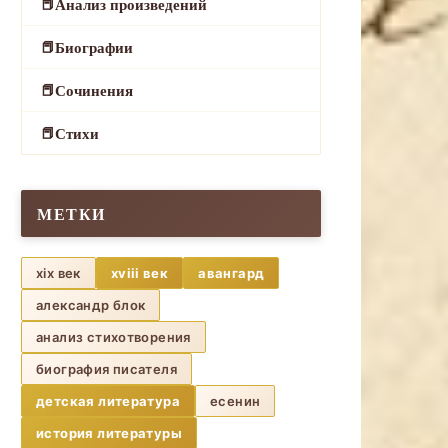
Анализ произведений
Биографии
Сочинения
Стихи
МЕТКИ
xix век
xviii век
авангард
александр блок
анализ стихотворения
биография писателя
детская литература
есенин
история литературы