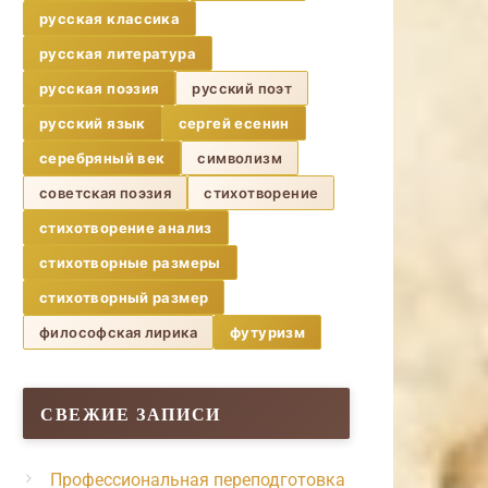
русская классика
русская литература
русская поэзия
русский поэт
русский язык
сергей есенин
серебряный век
символизм
советская поэзия
стихотворение
стихотворение анализ
стихотворные размеры
стихотворный размер
философская лирика
футуризм
СВЕЖИЕ ЗАПИСИ
Профессиональная переподготовка