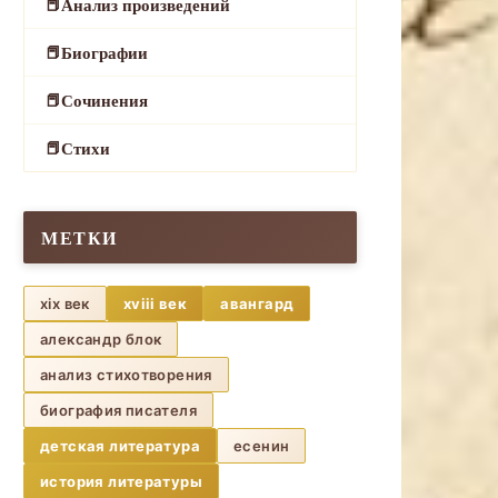
Анализ произведений
Биографии
Сочинения
Стихи
МЕТКИ
xix век
xviii век
авангард
александр блок
анализ стихотворения
биография писателя
детская литература
есенин
история литературы