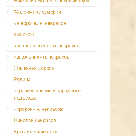
Николай некрасов: зелёный шум
🤣 в зимние сумерки
«в дороге» н. некрасов
❄️снежок
«славная осень» н. некрасов
«школьник» н. некрасов
Железная дорога
Родина
✨ размышления у парадного
подъезда
«пророк» н. некрасов
Николай некрасов
Крестьянские дети