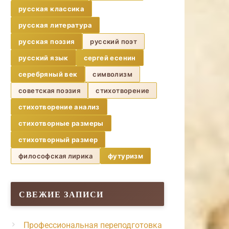
русская классика
русская литература
русская поэзия
русский поэт
русский язык
сергей есенин
серебряный век
символизм
советская поэзия
стихотворение
стихотворение анализ
стихотворные размеры
стихотворный размер
философская лирика
футуризм
СВЕЖИЕ ЗАПИСИ
Профессиональная переподготовка