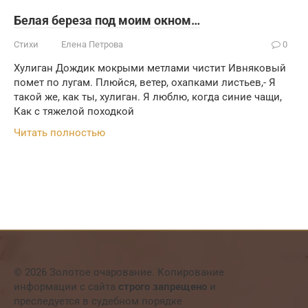
Белая береза под моим окном…
Стихи
Елена Петрова
0
Хулиган Дождик мокрыми метлами чистит Ивняковый
помет по лугам. Плюйся, ветер, охапками листьев,- Я
такой же, как ты, хулиган. Я люблю, когда синие чащи,
Как с тяжелой походкой
Читать полностью
© 2026 Золотое очарование. Копирование
информации с сайта
строго запрещено
и
преследуется в судебном порядке