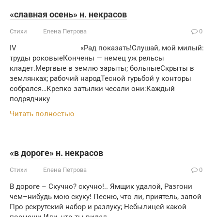
«славная осень» н. некрасов
Стихи
Елена Петрова
0
IV «Рад показать!Слушай, мой милый:
труды роковыеКончены — немец уж рельсы
кладет.Мертвые в землю зарыты; больныеСкрыты в
землянках; рабочий народТесной гурьбой у конторы
собрался…Крепко затылки чесали они:Каждый
подрядчику
Читать полностью
«в дороге» н. некрасов
Стихи
Елена Петрова
0
В дороге – Скучно? скучно!.. Ямщик удалой, Разгони
чем–нибудь мою скуку! Песню, что ли, приятель, запой
Про рекрутский набор и разлуку; Небылицей какой