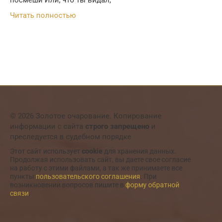
посмеши Или, что ты видал,
Читать полностью
© 2026 Золотое очарование. Копирование
информации с сайта
строго запрещено
и
преследуется в судебном порядке
Этот сайт использует
cookie
для хранения данных.
Продолжая использовать сайт, вы даете свое согласие
на работу с этими файлами, а так же принимаете все
пункты
пользовательского соглашения
. При
возникновении вопросов пишите в
форму обратной
связи
.